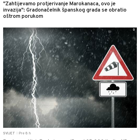
"Zahtijevamo protjerivanje Marokanaca, ovo je
invazija": Gradonačelnik španskog grada se obratio
oštrom porukom
0
Pre 8 h
SVIJET
|