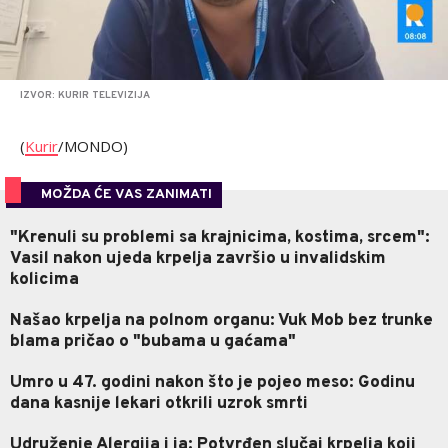
IZVOR: KURIR TELEVIZIJA
(
Kurir
/MONDO)
MOŽDA ĆE VAS ZANIMATI
"Krenuli su problemi sa krajnicima, kostima, srcem":
Vasil nakon ujeda krpelja završio u invalidskim
kolicima
Našao krpelja na polnom organu: Vuk Mob bez trunke
blama pričao o "bubama u gaćama"
Umro u 47. godini nakon što je pojeo meso: Godinu
dana kasnije lekari otkrili uzrok smrti
Udruženje Alergija i ja: Potvrđen slučaj krpelja koji