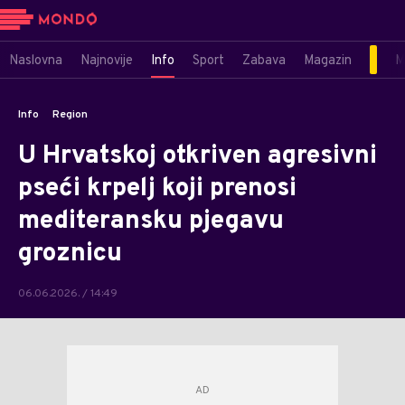
Naslovna
Najnovije
Info
Sport
Zabava
Magazin
M
Info
Region
U Hrvatskoj otkriven agresivni
pseći krpelj koji prenosi
mediteransku pjegavu
groznicu
06.06.2026. / 14:49