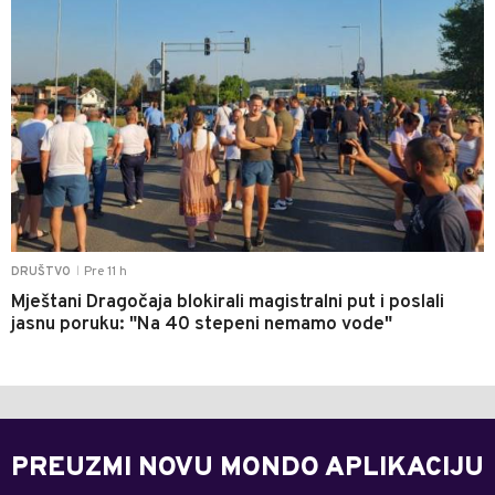
Pre 11 h
DRUŠTVO
|
Mještani Dragočaja blokirali magistralni put i poslali
jasnu poruku: "Na 40 stepeni nemamo vode"
PREUZMI NOVU MONDO APLIKACIJU