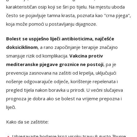
karakterističan osip koji se širi po tijelu. Na mjestu uboda
često se pojavljuje tamna krasta, poznata kao "crna pjega",
koja može pomoći u postavljanju dijagnoze.
Bolest se uspješno liječi antibioticima, najčešće
doksiciklinom
, a rano započinjanje terapije značajno
smanjuje rizik od komplikacija.
Vakcina protiv
mediteranske pjegave groznice ne postoji
, pa je
prevencija zasnovana na zaštiti od krpelja, uključujući
nošenje odgovarajuće odjeće, korištenje repelenata i
pregled tijela nakon boravka u prirodi. U većini slučajeva
prognoza je dobra ako se bolest na vrijeme prepozna i
liječi.
Kako da se zaštitite:
Izbjegavajte hodanje kroz visoku travu ili gusto žbunje