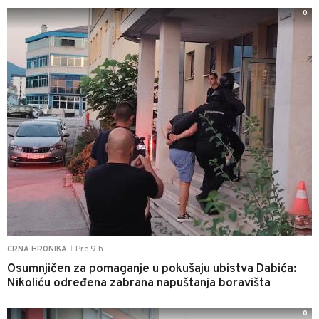
0
Pre 9 h
CRNA HRONIKA
|
Osumnjičen za pomaganje u pokušaju ubistva Dabića:
Nikoliću određena zabrana napuštanja boravišta
0