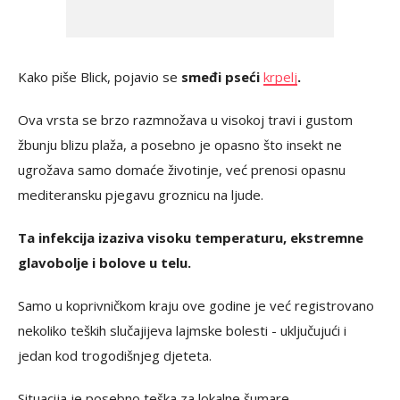
Kako piše Blick, pojavio se
smeđi pseći
krpelj
.
Ova vrsta se brzo razmnožava u visokoj travi i gustom
žbunju blizu plaža, a posebno je opasno što insekt ne
ugrožava samo domaće životinje, već prenosi opasnu
mediteransku pjegavu groznicu na ljude.
Ta infekcija izaziva visoku temperaturu, ekstremne
glavobolje i bolove u telu.
Samo u koprivničkom kraju ove godine je već registrovano
nekoliko teških slučajijeva lajmske bolesti - uključujući i
jedan kod trogodišnjeg djeteta.
Situacija je posebno teška za lokalne šumare.