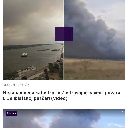
Pre 9 h
REGION
|
Nezapamćena katastrofa: Zastrašujući snimci požara
u Deliblatskoj peščari (Video)
0
3 slika