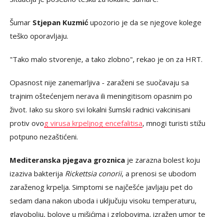
Šumar
Stjepan Kuzmić
upozorio je da se njegove kolege
teško oporavljaju.
"Tako malo stvorenje, a tako zlobno", rekao je on za HRT.
Opasnost nije zanemarljiva - zaraženi se suočavaju sa
trajnim oštećenjem nerava ili meningitisom opasnim po
život. Iako su skoro svi lokalni šumski radnici vakcinisani
protiv ovo
g virusa krpeljnog encefalitisa
, mnogi turisti stižu
potpuno nezaštićeni.
Mediteranska pjegava groznica
je zarazna bolest koju
izaziva bakterija
Rickettsia conorii
, a prenosi se ubodom
zaraženog krpelja. Simptomi se najčešće javljaju pet do
sedam dana nakon uboda i uključuju visoku temperaturu,
glavobolju, bolove u mišićima i zglobovima, izražen umor te