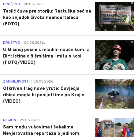
0
DRUŠTVO
28.06.2026.
|
Teslić čuva praistoriju: Rastuška pećina
kao svjedok života neandertalaca
(FOTO)
0
DRUŠTVO
06.06.2026.
|
U Mićinoj pećini s mladim naučnikom iz
BiH: Istina o šišmišima i mitu o kosi
(FOTO/VIDEO)
0
ZANIMLJIVOSTI
05.06.2026.
|
Otkriven trag nove vrste: Čovječja
ribica mogla bi ponijeti ime po Krajini
(VIDEO)
0
REGION
29.05.2026.
|
Sam među vukovima i šakalima:
Nevjerovatna reportaža o jedinom