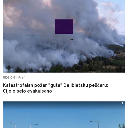
Pre 11 h
REGION
|
Katastrofalan požar "guta" Deliblatsku peščaru:
Cijelo selo evakuisano
2