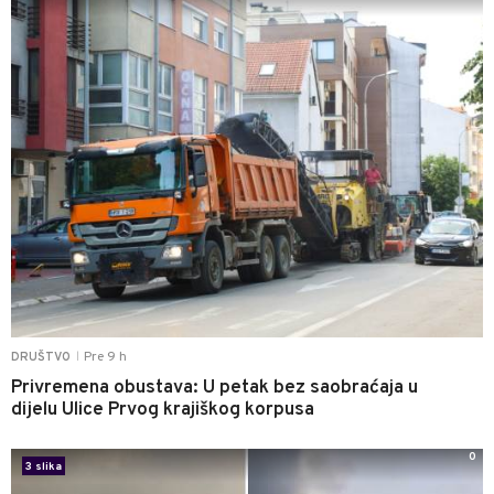
Pre 9 h
DRUŠTVO
|
Privremena obustava: U petak bez saobraćaja u
dijelu Ulice Prvog krajiškog korpusa
0
3 slika