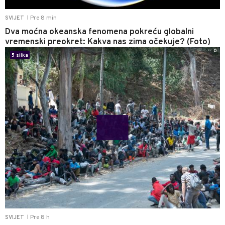
Pre 8 min
SVIJET
|
Dva moćna okeanska fenomena pokreću globalni
vremenski preokret: Kakva nas zima očekuje? (Foto)
0
5 slika
Pre 8 h
SVIJET
|