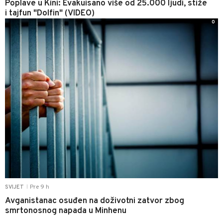
Poplave u Kini: Evakuisano više od 25.000 ljudi, stiže
i tajfun "Dolfin" (VIDEO)
0
Pre 9 h
SVIJET
|
Avganistanac osuđen na doživotni zatvor zbog
smrtonosnog napada u Minhenu