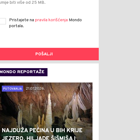
smije biti više od 25 MB.
Pristajete na
pravila korišćenja
Mondo
portala.
POŠALJI
MONDO REPORTAŽE
0
21.07.2026.
PUTOVANJA
NAJDUŽA PEĆINA U BIH KRIJE
JEZERO, HILJADE ŠIŠMIŠA I