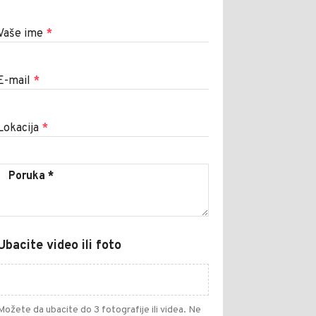
Vaše ime
*
E-mail
*
Lokacija
*
Ubacite video ili foto
Možete da ubacite do 3 fotografije ili videa. Ne