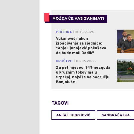
MOŽDA ĆE VAS ZANIMATI
POLITIKA
30.03.2026.
|
Vukanović nakon
izbacivanja sa sjednice:
"Anja Ljubojević pokušava
da bude mali Dodik"
DRUŠTVO
06.06.2026.
|
Za pet mjeseci 149 nezgoda
u kružnim tokovima u
Srpskoj, najviše na području
Banjaluke
TAGOVI
ANJA LJUBOJEVIĆ
SAOBRAĆAJKA