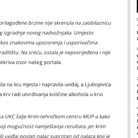
eprilagođene brzine nije skrenula na zaobilaznicu
og izgradnje novog nadvožnjaka. Umjesto
prkos znakovima upozorenja i usporivačima
radilištu. Na sreću, ostala je nepovrijeđena i nije
 otkriva izvor našeg portala.
la na licu mjesta i napravila uviđaj, a Ljubojevića
 krv radi utvrđivanja količine alkohola u krvi.
i sa UKC šalje Krim-tehničkom centru MUP-a kako
toji mogućnost namještanja rezultata, jer krim
i uviđaj poslati nalaz suprotan od nalaza koji je