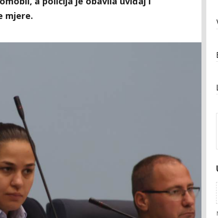
mobil, a policija je obavila uviđaj i
 mjere.