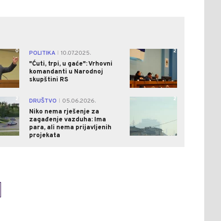
0
2
POLITIKA
10.07.2025.
|
"Ćuti, trpi, u gaće": Vrhovni
komandanti u Narodnoj
skupštini RS
2
2
DRUŠTVO
05.06.2026.
|
Niko nema rješenje za
zagađenje vazduha: Ima
para, ali nema prijavljenih
projekata