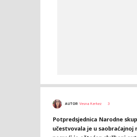
AUTOR
Vesna Kerkez
3
Potpredsjednica Narodne skupš
učestvovala je u saobraćajnoj 