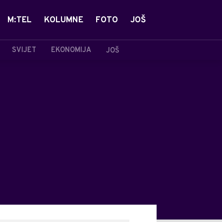
M:TEL
KOLUMNE
FOTO
JOŠ
SVIJET
EKONOMIJA
JOŠ