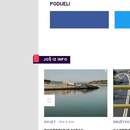
PODIJELI
JOŠ IZ INFO
0
SVIJET
Pre 3 min
DRUŠTVO
|