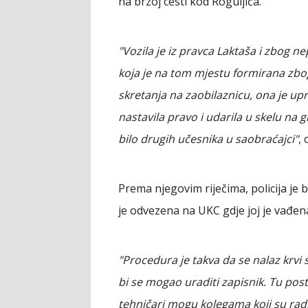
na brzoj cesti kod Roguljića.
"Vozila je iz pravca Laktaša i zbog n
koja je na tom mjestu formirana zb
skretanja na zaobilaznicu, ona je u
nastavila pravo i udarila u skelu na g
bilo drugih učesnika u saobraćajci"
,
Prema njegovim riječima, policija je bi
je odvezena na UKC gdje joj je vađena
"Procedura je takva da se nalaz krv
bi se mogao uraditi zapisnik. Tu pos
tehničari mogu kolegama koji su radil