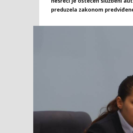
nesreći je oštećen službeni auto
preduzela zakonom predviđene