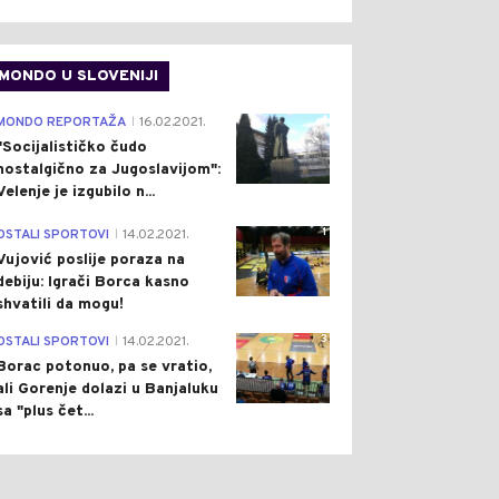
MONDO U SLOVENIJI
4
MONDO REPORTAŽA
16.02.2021.
|
"Socijalističko čudo
nostalgično za Jugoslavijom":
Velenje je izgubilo n...
1
OSTALI SPORTOVI
14.02.2021.
|
Vujović poslije poraza na
debiju: Igrači Borca kasno
shvatili da mogu!
3
OSTALI SPORTOVI
14.02.2021.
|
Borac potonuo, pa se vratio,
ali Gorenje dolazi u Banjaluku
sa "plus čet...