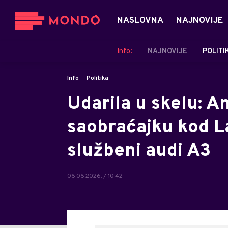
NASLOVNA
NAJNOVIJE
Info:
NAJNOVIJE
POLITI
Info
Politika
Udarila u skelu: A
saobraćajku kod L
službeni audi A3
06.06.2026. / 10:42