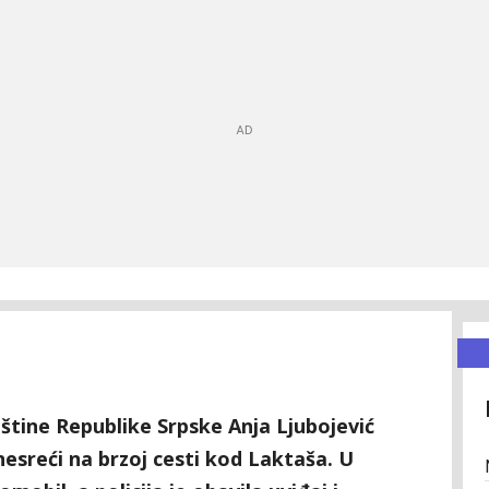
tine Republike Srpske Anja Ljubojević
nesreći na brzoj cesti kod Laktaša. U