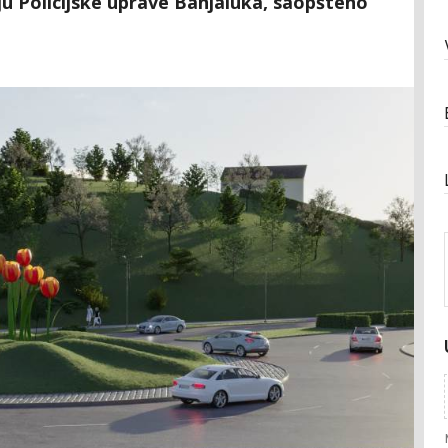
ju Policijske uprave Banjaluka, saopšteno