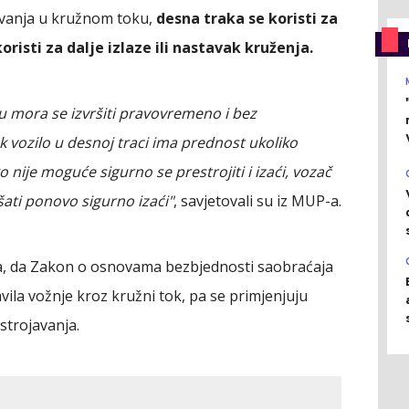
avanja u kružnom toku,
desna traka se koristi za
koristi za dalje izlaze ili nastavak kruženja.
ku mora se izvršiti pravovremeno i bez
k vozilo u desnoj traci ima prednost ukoliko
o nije moguće sigurno se prestrojiti i izaći, vozač
šati ponovo sigurno izaći"
, savjetovali su iz MUP-a.
P-a, da Zakon o osnovama bezbjednosti saobraćaja
ila vožnje kroz kružni tok, pa se primjenjuju
strojavanja.