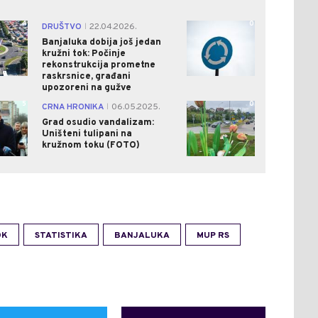
4
0
DRUŠTVO
22.04.2026.
|
Banjaluka dobija još jedan
kružni tok: Počinje
rekonstrukcija prometne
raskrsnice, građani
upozoreni na gužve
5
0
CRNA HRONIKA
06.05.2025.
|
Grad osudio vandalizam:
Uništeni tulipani na
kružnom toku (FOTO)
OK
STATISTIKA
BANJALUKA
MUP RS