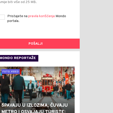
smije biti više od 25 MB.
Pristajete na
pravila korišćenja
Mondo
portala.
POŠALJI
MONDO REPORTAŽE
0
08.08.2026.
FOTO, VIDEO
SPAVAJU U IZLOZIMA, ČUVAJU
METRO I OSVAJAJU TURISTE: