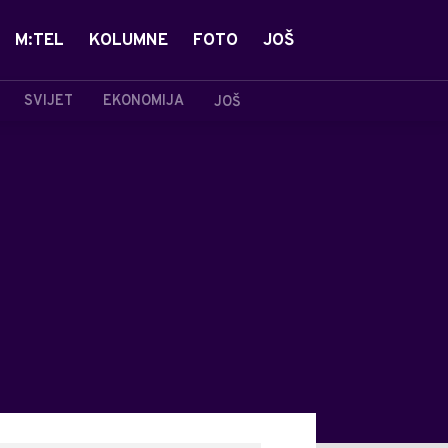
M:TEL
KOLUMNE
FOTO
JOŠ
SVIJET
EKONOMIJA
JOŠ