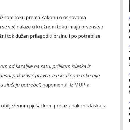
 kružnom toku prema Zakonu o osnovama
ja se već nalaze u kružnom toku imaju prvenstvo
užni tok dužan prilagoditi brzinu i po potrebi se
m od kazaljke na satu, prilikom izlaska iz
desni pokazivač pravca, a u kružnom toku nije
u slučaju potrebe",
napomenuli iz MUP-a.
a obilježenom pješačkom prelazu nakon izlaska iz