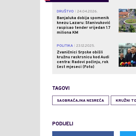
DRUŠTVO
24.04.2026.
|
Banjaluka dobija spomenik
knezu Lazaru: Stanivuković
raspisao tender vrijedan 1.7
miliona KM
POLITIKA
23.12.2025.
|
Zvaničnici Srpske obišli
kružnu raskrsnicu kod Audi
centra: Radovi počinju, rok
šest mjeseci (Foto)
TAGOVI
SAOBRAĆAJNA NESREĆA
KRUŽNI T
PODIJELI