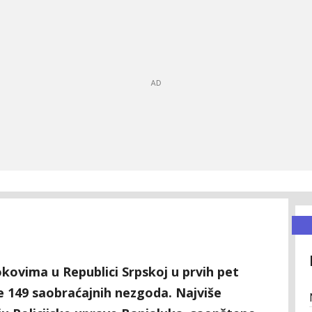
kovima u Republici Srpskoj u prvih pet
e 149 saobraćajnih nezgoda. Najviše