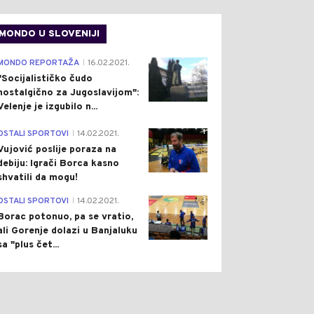
MONDO U SLOVENIJI
4
MONDO REPORTAŽA
16.02.2021.
|
"Socijalističko čudo
nostalgično za Jugoslavijom":
Velenje je izgubilo n...
1
OSTALI SPORTOVI
14.02.2021.
|
Vujović poslije poraza na
debiju: Igrači Borca kasno
shvatili da mogu!
3
OSTALI SPORTOVI
14.02.2021.
|
Borac potonuo, pa se vratio,
ali Gorenje dolazi u Banjaluku
sa "plus čet...