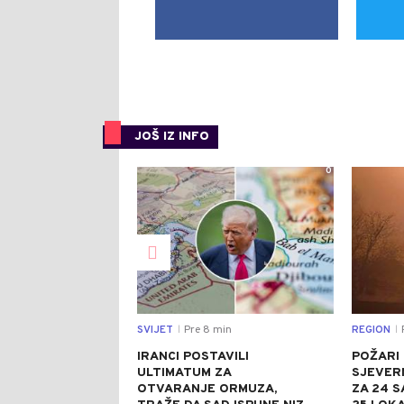
JOŠ IZ INFO
0
SVIJET
Pre 8 min
REGION
|
|
IRANCI POSTAVILI
POŽARI
ULTIMATUM ZA
SJEVER
OTVARANJE ORMUZA,
ZA 24 