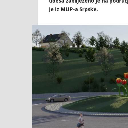
udesa zabilježeno je na područ
je iz MUP-a Srpske.