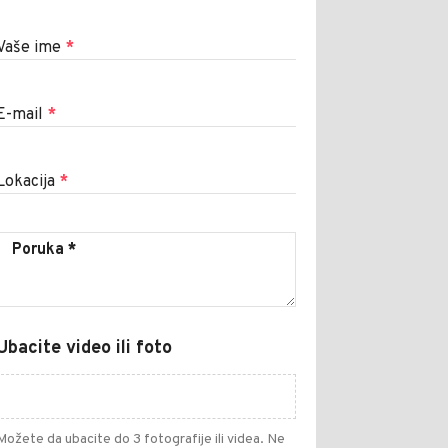
Vaše ime
*
E-mail
*
Lokacija
*
Ubacite video ili foto
Možete da ubacite do 3 fotografije ili videa. Ne