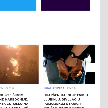
0
0
Pre 59 min
CRNA HRONIKA
Pre 1 h
CRNA
|
 BUKTE ŠIROM
UHAPŠEN MALOLJETNIK U
TRA
NE MAKEDONIJE:
LJUBINJU: DIVLJAO U
POT
SATA GORJELO NA
POLICIJSKOJ STANICI I
BAN