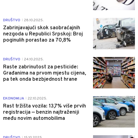
2
DRUŠTVO
28.10.2025.
|
Zabrinjavajući skok saobraćajnih
nezgoda u Republici Srpskoj: Broj
poginulih porastao za 70,8%
0
DRUŠTVO
24.10.2025.
|
Raste zabrinutost za pesticide:
Građanima na prvom mjestu cijena,
pa tek onda bezbjednost hrane
0
EKONOMIJA
22.10.2025.
|
Rast tržišta vozila: 13,7% više prvih
registracija — benzin najtraženiji
među novim automobilima
0
DRUŠTVO
15.10.2025.
|