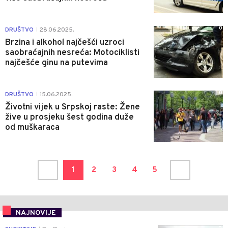
0
DRUŠTVO
28.06.2025.
|
Brzina i alkohol najčešći uzroci
saobraćajnih nesreća: Motociklisti
najčešće ginu na putevima
0
DRUŠTVO
15.06.2025.
|
Životni vijek u Srpskoj raste: Žene
žive u prosjeku šest godina duže
od muškaraca
1
2
3
4
5
NAJNOVIJE