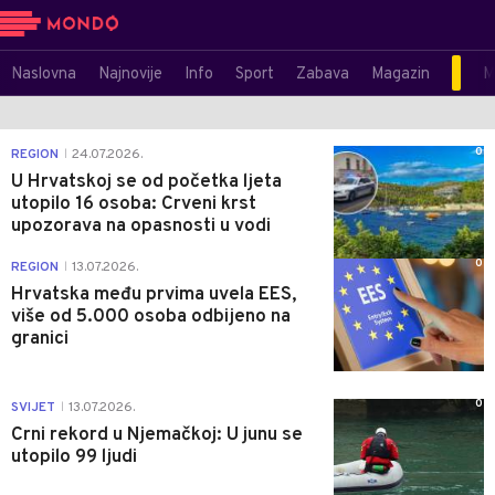
Naslovna
Najnovije
Info
Sport
Zabava
Magazin
M
0
REGION
24.07.2026.
|
U Hrvatskoj se od početka ljeta
utopilo 16 osoba: Crveni krst
upozorava na opasnosti u vodi
0
REGION
13.07.2026.
|
Hrvatska među prvima uvela EES,
više od 5.000 osoba odbijeno na
granici
0
SVIJET
13.07.2026.
|
Crni rekord u Njemačkoj: U junu se
utopilo 99 ljudi