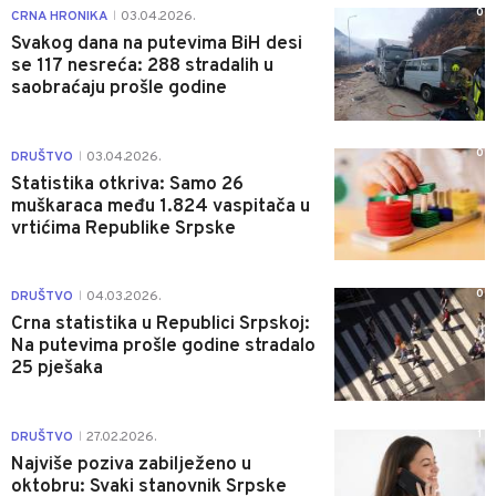
0
CRNA HRONIKA
03.04.2026.
|
Svakog dana na putevima BiH desi
se 117 nesreća: 288 stradalih u
saobraćaju prošle godine
0
DRUŠTVO
03.04.2026.
|
Statistika otkriva: Samo 26
muškaraca među 1.824 vaspitača u
vrtićima Republike Srpske
0
DRUŠTVO
04.03.2026.
|
Crna statistika u Republici Srpskoj:
Na putevima prošle godine stradalo
25 pješaka
1
DRUŠTVO
27.02.2026.
|
Najviše poziva zabilježeno u
oktobru: Svaki stanovnik Srpske