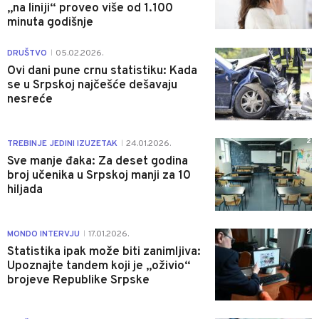
„na liniji“ proveo više od 1.100
minuta godišnje
0
DRUŠTVO
05.02.2026.
|
Ovi dani pune crnu statistiku: Kada
se u Srpskoj najčešće dešavaju
nesreće
2
TREBINJE JEDINI IZUZETAK
24.01.2026.
|
Sve manje đaka: Za deset godina
broj učenika u Srpskoj manji za 10
hiljada
2
MONDO INTERVJU
17.01.2026.
|
Statistika ipak može biti zanimljiva:
Upoznajte tandem koji je „oživio“
brojeve Republike Srpske