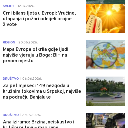
0
SVIJET
12.07.2026.
|
Crni bilans ljeta u Evropi: Vrućine,
utapanja i požari odnijeli brojne
živote
2
REGION
20.06.2026.
|
Mapa Evrope otkrila gdje ljudi
najviše vjeruju u Boga: BiH na
prvom mjestu
2
DRUŠTVO
06.06.2026.
|
Za pet mjeseci 149 nezgoda u
kružnim tokovima u Srpskoj, najviše
na području Banjaluke
1
DRUŠTVO
27.05.2026.
|
Analiziramo: Brzina, neiskustvo i
kritični putevi – mapirane