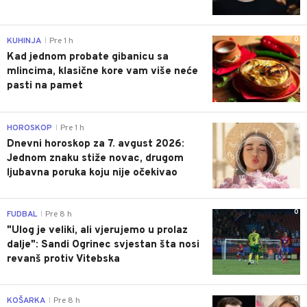
0
KUHINJA
Pre 1 h
|
Kad jednom probate gibanicu sa
mlincima, klasične kore vam više neće
pasti na pamet
0
HOROSKOP
Pre 1 h
|
Dnevni horoskop za 7. avgust 2026:
Jednom znaku stiže novac, drugom
ljubavna poruka koju nije očekivao
0
FUDBAL
Pre 8 h
|
"Ulog je veliki, ali vjerujemo u prolaz
dalje": Sandi Ogrinec svjestan šta nosi
revanš protiv Vitebska
0
KOŠARKA
Pre 8 h
|