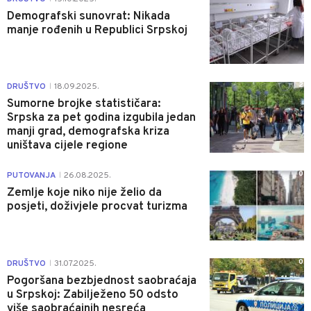
Demografski sunovrat: Nikada
manje rođenih u Republici Srpskoj
2
DRUŠTVO
18.09.2025.
|
Sumorne brojke statističara:
Srpska za pet godina izgubila jedan
manji grad, demografska kriza
uništava cijele regione
0
PUTOVANJA
26.08.2025.
|
Zemlje koje niko nije želio da
posjeti, doživjele procvat turizma
0
DRUŠTVO
31.07.2025.
|
Pogoršana bezbjednost saobraćaja
u Srpskoj: Zabilježeno 50 odsto
više saobraćajnih nesreća