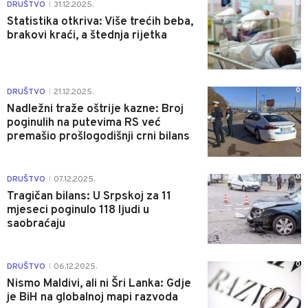
0
DRUŠTVO
31.12.2025.
|
Statistika otkriva: Više trećih beba,
brakovi kraći, a štednja rijetka
0
DRUŠTVO
21.12.2025.
|
Nadležni traže oštrije kazne: Broj
poginulih na putevima RS već
premašio prošlogodišnji crni bilans
0
DRUŠTVO
07.12.2025.
|
Tragičan bilans: U Srpskoj za 11
mjeseci poginulo 118 ljudi u
saobraćaju
0
DRUŠTVO
06.12.2025.
|
Nismo Maldivi, ali ni Šri Lanka: Gdje
je BiH na globalnoj mapi razvoda