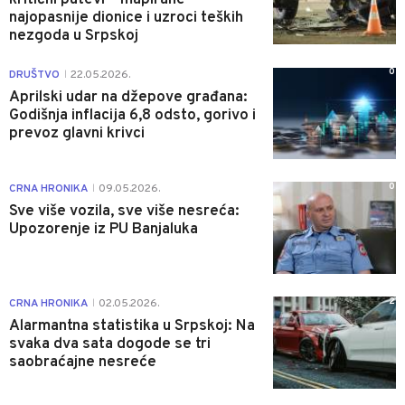
najopasnije dionice i uzroci teških
nezgoda u Srpskoj
0
DRUŠTVO
22.05.2026.
|
Aprilski udar na džepove građana:
Godišnja inflacija 6,8 odsto, gorivo i
prevoz glavni krivci
0
CRNA HRONIKA
09.05.2026.
|
Sve više vozila, sve više nesreća:
Upozorenje iz PU Banjaluka
2
CRNA HRONIKA
02.05.2026.
|
Alarmantna statistika u Srpskoj: Na
svaka dva sata dogode se tri
saobraćajne nesreće