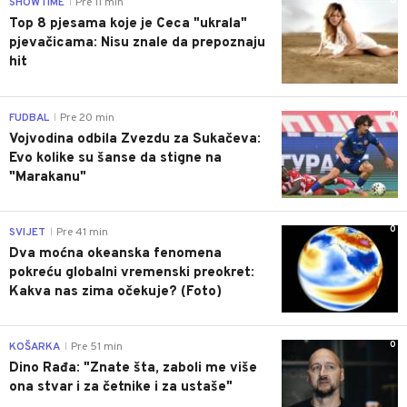
0
SHOWTIME
Pre 11 min
|
Top 8 pjesama koje je Ceca "ukrala"
pjevačicama: Nisu znale da prepoznaju
hit
0
FUDBAL
Pre 20 min
|
Vojvodina odbila Zvezdu za Sukačeva:
Evo kolike su šanse da stigne na
"Marakanu"
0
SVIJET
Pre 41 min
|
Dva moćna okeanska fenomena
pokreću globalni vremenski preokret:
Kakva nas zima očekuje? (Foto)
0
KOŠARKA
Pre 51 min
|
Dino Rađa: "Znate šta, zaboli me više
ona stvar i za četnike i za ustaše"