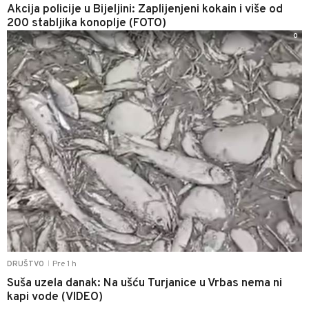
Akcija policije u Bijeljini: Zaplijenjeni kokain i više od
200 stabljika konoplje (FOTO)
0
Pre 1 h
DRUŠTVO
|
Suša uzela danak: Na ušću Turjanice u Vrbas nema ni
kapi vode (VIDEO)