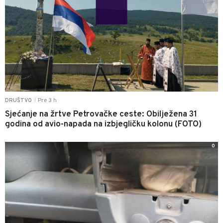
Pre 3 h
DRUŠTVO
|
Sjećanje na žrtve Petrovačke ceste: Obilježena 31
godina od avio-napada na izbjegličku kolonu (FOTO)
0