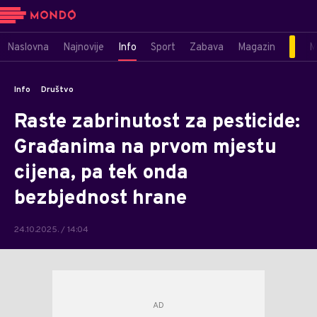
Naslovna
Najnovije
Info
Sport
Zabava
Magazin
M
Info
Društvo
Raste zabrinutost za pesticide:
Građanima na prvom mjestu
cijena, pa tek onda
bezbjednost hrane
24.10.2025. / 14:04