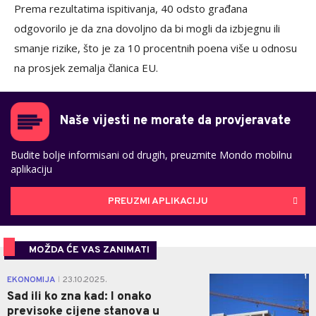
Prema rezultatima ispitivanja, 40 odsto građana
odgovorilo je da zna dovoljno da bi mogli da izbjegnu ili
smanje rizike, što je za 10 procentnih poena više u odnosu
na prosjek zemalja članica EU.
Naše vijesti ne morate da provjeravate
Budite bolje informisani od drugih, preuzmite Mondo mobilnu
aplikaciju
PREUZMI APLIKACIJU
MOŽDA ĆE VAS ZANIMATI
1
EKONOMIJA
23.10.2025.
|
Sad ili ko zna kad: I onako
previsoke cijene stanova u