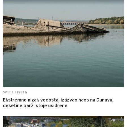
Pre 1 h
SVIJET
|
Ekstremno nizak vodostaj izazvao haos na Dunavu,
desetine barži stoje usidrene
0