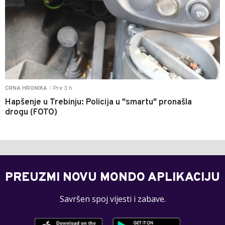
Pre 3 h
CRNA HRONIKA
|
Hapšenje u Trebinju: Policija u "smartu" pronašla
drogu (FOTO)
PREUZMI NOVU MONDO APLIKACIJU
Savršen spoj vijesti i zabave.