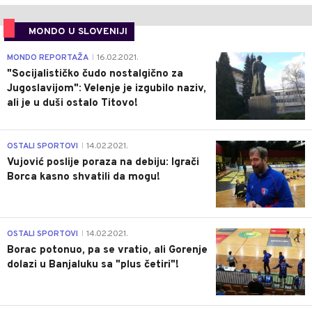
MONDO U SLOVENIJI
4
MONDO REPORTAŽA
16.02.2021.
|
"Socijalističko čudo nostalgično za
Jugoslavijom": Velenje je izgubilo naziv,
ali je u duši ostalo Titovo!
1
OSTALI SPORTOVI
14.02.2021.
|
Vujović poslije poraza na debiju: Igrači
Borca kasno shvatili da mogu!
3
OSTALI SPORTOVI
14.02.2021.
|
Borac potonuo, pa se vratio, ali Gorenje
dolazi u Banjaluku sa "plus četiri"!