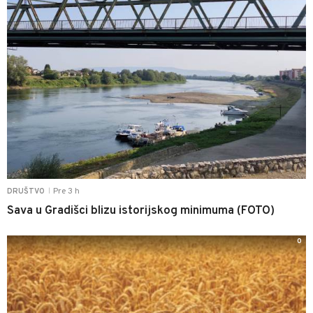
Pre 3 h
DRUŠTVO
|
Sava u Gradišci blizu istorijskog minimuma (FOTO)
0