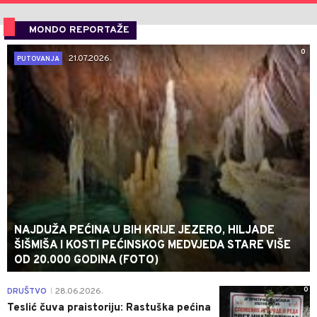
MONDO REPORTAŽE
0
21.07.2026.
PUTOVANJA
NAJDUŽA PEĆINA U BIH KRIJE JEZERO, HILJADE
ŠIŠMIŠA I KOSTI PEĆINSKOG MEDVJEDA STARE VIŠE
OD 20.000 GODINA (FOTO)
0
DRUŠTVO
28.06.2026.
|
Teslić čuva praistoriju: Rastuška pećina