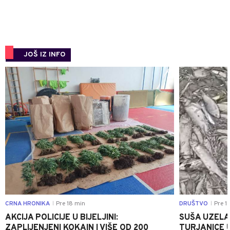
JOŠ IZ INFO
0
CRNA HRONIKA
Pre 18 min
DRUŠTVO
Pre 1 
|
|
AKCIJA POLICIJE U BIJELJINI:
SUŠA UZELA
ZAPLIJENJENI KOKAIN I VIŠE OD 200
TURJANICE U