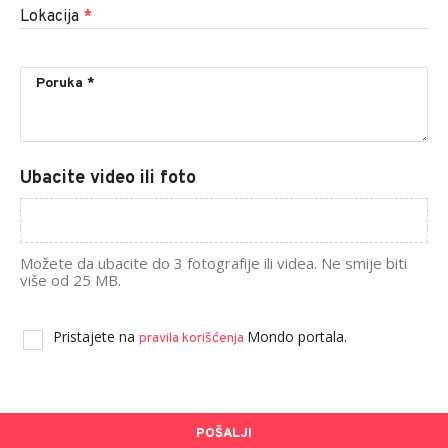
Lokacija
*
Ubacite video ili foto
Možete da ubacite do 3 fotografije ili videa. Ne smije biti
više od 25 MB.
Pristajete na
Mondo portala.
pravila korišćenja
POŠALJI