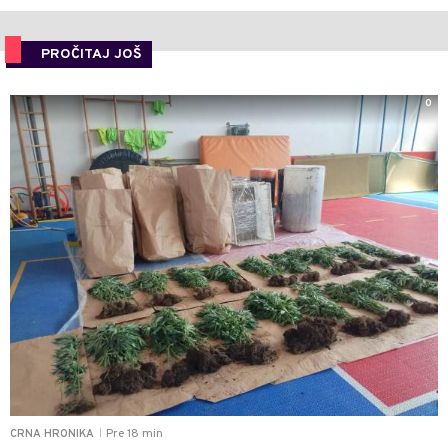
PROČITAJ JOŠ
0
Pre 18 min
CRNA HRONIKA
|