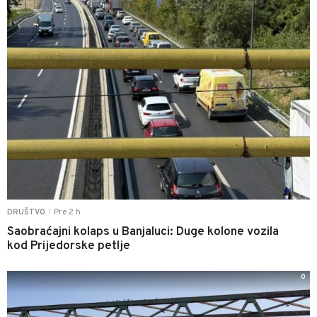
Pre 2 h
DRUŠTVO
|
Saobraćajni kolaps u Banjaluci: Duge kolone vozila
kod Prijedorske petlje
0