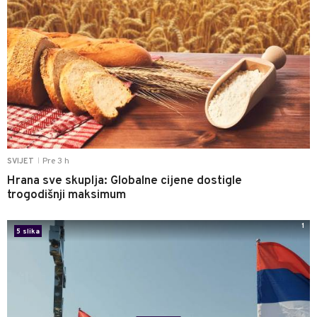
Pre 3 h
SVIJET
|
Hrana sve skuplja: Globalne cijene dostigle
trogodišnji maksimum
1
5 slika