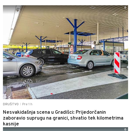
0
Pre 1 h
DRUŠTVO
|
Nesvakidašnja scena u Gradišci: Prijedorčanin
zaboravio suprugu na granici, shvatio tek kilometrima
kasnije
0