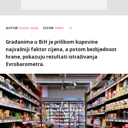
AUTOR
Dušan Volaš
0
IZVOR
SRNA
Građanima u BiH je prilikom kupovine
najvažniji faktor cijena, a potom bezbjednost
hrane, pokazuju rezultati istraživanja
Evrobarometra.