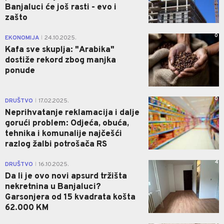
Banjaluci će još rasti - evo i
zašto
0
EKONOMIJA
24.10.2025.
|
Kafa sve skuplja: "Arabika"
dostiže rekord zbog manjka
ponude
0
DRUŠTVO
17.02.2025.
|
Neprihvatanje reklamacija i dalje
gorući problem: Odjeća, obuća,
tehnika i komunalije najčešći
razlog žalbi potrošača RS
4
DRUŠTVO
16.10.2025.
|
Da li je ovo novi apsurd tržišta
nekretnina u Banjaluci?
Garsonjera od 15 kvadrata košta
62.000 KM