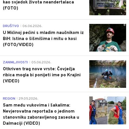
kao svjedok života neandertalaca
(FOTO)
0
DRUŠTVO
06.06.2026.
|
U Mićinoj pećini s mladim naučnikom iz
BiH: Istina o šišmišima i mitu o kosi
(FOTO/VIDEO)
0
ZANIMLJIVOSTI
05.06.2026.
|
Otkriven trag nove vrste: Čovječja
ribica mogla bi ponijeti ime po Krajini
(VIDEO)
0
REGION
29.05.2026.
|
Sam među vukovima i šakalima:
Nevjerovatna reportaža o jedinom
stanovniku zaboravljenog zaseoka u
Dalmaciji (VIDEO)