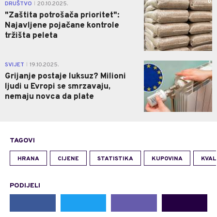
0
DRUŠTVO
20.10.2025.
|
"Zaštita potrošača prioritet":
Najavljene pojačane kontrole
tržišta peleta
1
SVIJET
19.10.2025.
|
Grijanje postaje luksuz? Milioni
ljudi u Evropi se smrzavaju,
nemaju novca da plate
TAGOVI
HRANA
CIJENE
STATISTIKA
KUPOVINA
KVAL
PODIJELI