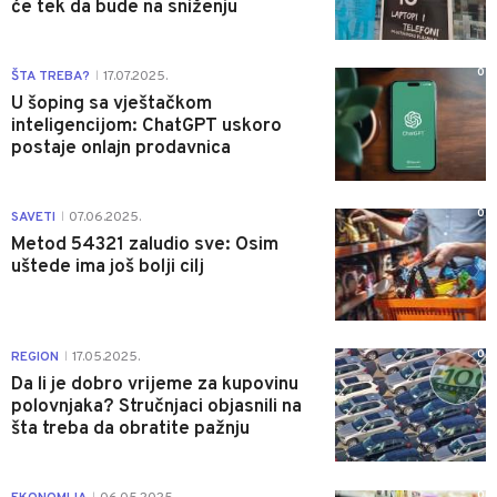
će tek da bude na sniženju
0
ŠTA TREBA?
17.07.2025.
|
U šoping sa vještačkom
inteligencijom: ChatGPT uskoro
postaje onlajn prodavnica
0
SAVETI
07.06.2025.
|
Metod 54321 zaludio sve: Osim
uštede ima još bolji cilj
0
REGION
17.05.2025.
|
Da li je dobro vrijeme za kupovinu
polovnjaka? Stručnjaci objasnili na
šta treba da obratite pažnju
0