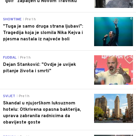
"golf" zapaljen u Novom Travniku
0
SHOWTIME
Pre 1 h
|
"Tuga je samo druga strana ljubavi":
Tragedija koja je slomila Nika Kejva i
pjesma nastala iz najveće boli
0
FUDBAL
Pre 1 h
|
Dejan Stanković: "Ovdje je uvijek
pitanje života i smrti"
0
SVIJET
Pre 1 h
|
Skandal u njujorškom luksuznom
hotelu: Otkrivena opasna bakterija,
uprava zabranila radnicima da
obavijeste goste