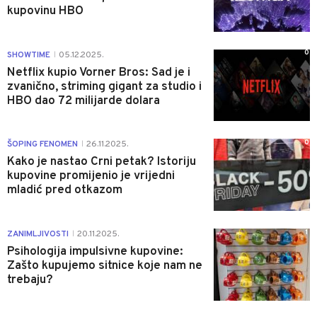
kupovinu HBO
0
SHOWTIME
05.12.2025.
|
Netflix kupio Vorner Bros: Sad je i
zvanično, striming gigant za studio i
HBO dao 72 milijarde dolara
0
ŠOPING FENOMEN
26.11.2025.
|
Kako je nastao Crni petak? Istoriju
kupovine promijenio je vrijedni
mladić pred otkazom
1
ZANIMLJIVOSTI
20.11.2025.
|
Psihologija impulsivne kupovine:
Zašto kupujemo sitnice koje nam ne
trebaju?