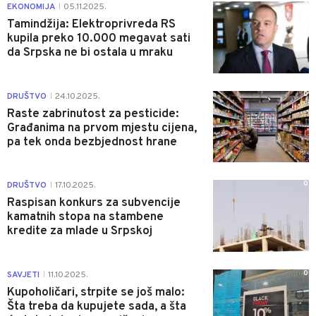
0
EKONOMIJA
05.11.2025.
|
Tamindžija: Elektroprivreda RS
kupila preko 10.000 megavat sati
da Srpska ne bi ostala u mraku
0
DRUŠTVO
24.10.2025.
|
Raste zabrinutost za pesticide:
Građanima na prvom mjestu cijena,
pa tek onda bezbjednost hrane
0
DRUŠTVO
17.10.2025.
|
Raspisan konkurs za subvencije
kamatnih stopa na stambene
kredite za mlade u Srpskoj
0
SAVJETI
11.10.2025.
|
Kupoholičari, strpite se još malo:
Šta treba da kupujete sada, a šta