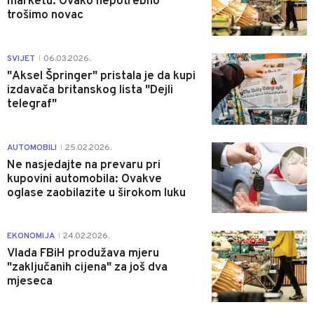
marketu: Ovako nepotrebno
trošimo novac
0
SVIJET
06.03.2026.
|
"Aksel Špringer" pristala je da kupi
izdavača britanskog lista "Dejli
telegraf"
0
AUTOMOBILI
25.02.2026.
|
Ne nasjedajte na prevaru pri
kupovini automobila: Ovakve
oglase zaobilazite u širokom luku
0
EKONOMIJA
24.02.2026.
|
Vlada FBiH produžava mjeru
"zaključanih cijena" za još dva
mjeseca