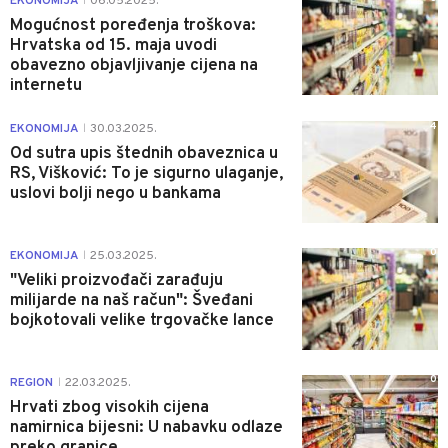
EKONOMIJA
06.05.2025.
|
Mogućnost poređenja troškova:
Hrvatska od 15. maja uvodi
obavezno objavljivanje cijena na
internetu
4
EKONOMIJA
30.03.2025.
|
Od sutra upis štednih obaveznica u
RS, Višković: To je sigurno ulaganje,
uslovi bolji nego u bankama
0
EKONOMIJA
25.03.2025.
|
"Veliki proizvođači zarađuju
milijarde na naš račun": Šveđani
bojkotovali velike trgovačke lance
0
REGION
22.03.2025.
|
Hrvati zbog visokih cijena
namirnica bijesni: U nabavku odlaze
preko granice