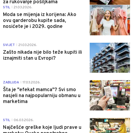
za rukovanje pošiljkama
0
STIL
21.03.2026.
|
Moda se mijenja iz korijena: Ako
ovu garderobu kupite sada,
nosićete je i 2029. godine
0
SVIJET
21.03.2026.
|
Zašto nikada nije bilo teže kupiti ili
iznajmiti stan u Evropi?
0
ZABLUDA
17.03.2026.
|
Šta je "efekat mamca"? Svi smo
nasjeli na najpopularniju obmanu u
marketima
1
STIL
06.03.2026.
|
Najčešće greške koje ljudi prave u