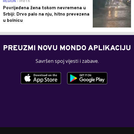
0
REGION
Pre 1 h
|
Povrijeđena žena tokom nevremena u
Srbiji: Drvo palo na nju, hitno prevezena
u bolnicu
PREUZMI NOVU MONDO APLIKACIJU
Savršen spoj vijesti i zabave.