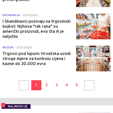
1
EKONOMIJA
12.03.2025.
|
I Skandinavci pozivaju na trgovinski
bojkot: Njihova "rak rana" su
američki proizvodi, evo šta ih je
naljutilo
0
REGION
21.02.2025.
|
Trgovci pod lupom: Hrvatska uvodi
stroge mjere za kontrolu cijena i
kazne do 30.000 evra
1
2
3
4
5
NAJNOVIJE