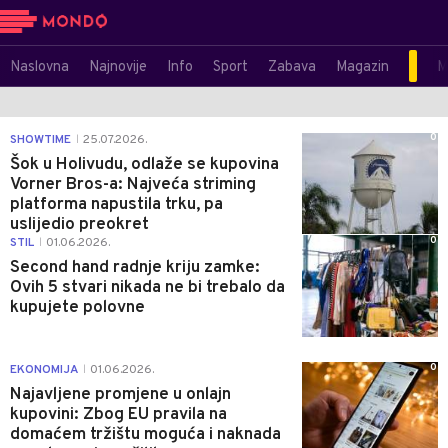
Naslovna
Najnovije
Info
Sport
Zabava
Magazin
M
0
SHOWTIME
25.07.2026.
|
Šok u Holivudu, odlaže se kupovina
Vorner Bros-a: Najveća striming
platforma napustila trku, pa
uslijedio preokret
0
STIL
01.06.2026.
|
Second hand radnje kriju zamke:
Ovih 5 stvari nikada ne bi trebalo da
kupujete polovne
0
EKONOMIJA
01.06.2026.
|
Najavljene promjene u onlajn
kupovini: Zbog EU pravila na
domaćem tržištu moguća i naknada