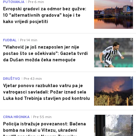
0
PUTOVANJA
Pre 6 min
|
Evropski gradovi za odmor bez gužve:
10 "alternativnih gradova" koje i te
kako vrijedi posjetiti
0
FUDBAL
Pre 14 min
|
"Vlahović je još nezaposlen jer nije
postao što se očekivalo": Gazeta tvrdi
da Dušan možda čeka nemoguće
0
DRUŠTVO
Pre 43 min
|
Vjetar ponovo razbuktao vatru pa je
vatrogasci savladali: Požar iznad sela
Luka kod Trebinja stavljen pod kontrolu
0
CRNA HRONIKA
Pre 55 min
|
Policija istražuje povezanost: Bačena
bomba na lokal u Vitezu, ukradeni