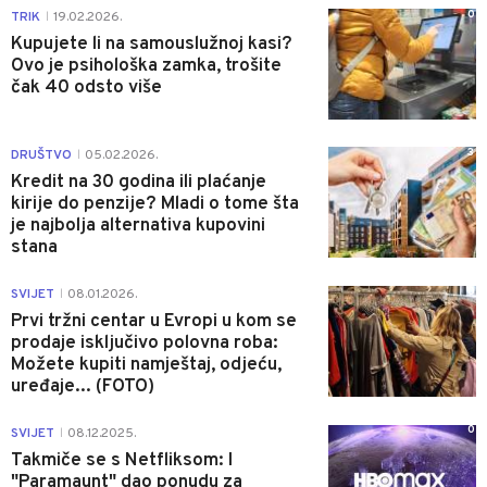
0
TRIK
19.02.2026.
|
Kupujete li na samouslužnoj kasi?
Ovo je psihološka zamka, trošite
čak 40 odsto više
3
DRUŠTVO
05.02.2026.
|
Kredit na 30 godina ili plaćanje
kirije do penzije? Mladi o tome šta
je najbolja alternativa kupovini
stana
0
SVIJET
08.01.2026.
|
Prvi tržni centar u Evropi u kom se
prodaje isključivo polovna roba:
Možete kupiti namještaj, odjeću,
uređaje... (FOTO)
0
SVIJET
08.12.2025.
|
Takmiče se s Netfliksom: I
"Paramaunt" dao ponudu za