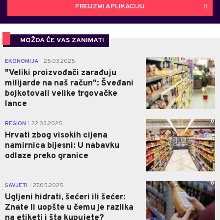
PREUZMI APLIKACIJU
MOŽDA ĆE VAS ZANIMATI
0
EKONOMIJA
25.03.2025.
|
"Veliki proizvođači zarađuju
milijarde na naš račun": Šveđani
bojkotovali velike trgovačke
lance
0
REGION
22.03.2025.
|
Hrvati zbog visokih cijena
namirnica bijesni: U nabavku
odlaze preko granice
0
SAVJETI
27.05.2025.
|
Ugljeni hidrati, šećeri ili šećer:
Znate li uopšte u čemu je razlika
na etiketi i šta kupujete?