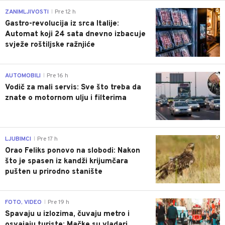
0
ZANIMLJIVOSTI
Pre 12 h
|
Gastro-revolucija iz srca Italije:
Automat koji 24 sata dnevno izbacuje
svježe roštiljske ražnjiće
0
AUTOMOBILI
Pre 16 h
|
Vodič za mali servis: Sve što treba da
znate o motornom ulju i filterima
0
LJUBIMCI
Pre 17 h
|
Orao Feliks ponovo na slobodi: Nakon
što je spasen iz kandži krijumčara
pušten u prirodno stanište
0
FOTO, VIDEO
Pre 19 h
|
Spavaju u izlozima, čuvaju metro i
osvajaju turiste: Mačke su vladari