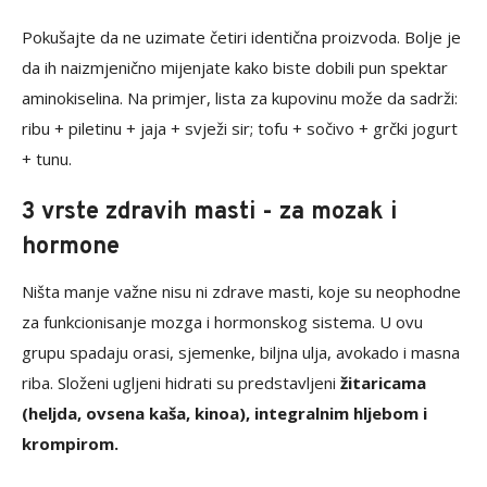
Pokušajte da ne uzimate četiri identična proizvoda. Bolje je
da ih naizmjenično mijenjate kako biste dobili pun spektar
aminokiselina. Na primjer, lista za kupovinu može da sadrži:
ribu + piletinu + jaja + svježi sir; tofu + sočivo + grčki jogurt
+ tunu.
3 vrste zdravih masti - za mozak i
hormone
Ništa manje važne nisu ni zdrave masti, koje su neophodne
za funkcionisanje mozga i hormonskog sistema. U ovu
grupu spadaju orasi, sjemenke, biljna ulja, avokado i masna
riba. Složeni ugljeni hidrati su predstavljeni
žitaricama
(heljda, ovsena kaša, kinoa), integralnim hljebom i
krompirom.