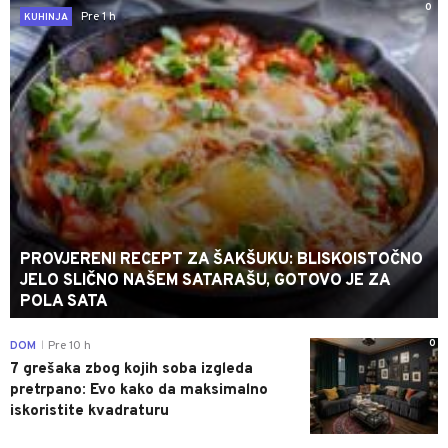
0
Pre 1 h
KUHINJA
PROVJERENI RECEPT ZA ŠAKŠUKU: BLISKOISTOČNO
JELO SLIČNO NAŠEM SATARAŠU, GOTOVO JE ZA
POLA SATA
0
DOM
Pre 10 h
|
7 grešaka zbog kojih soba izgleda
pretrpano: Evo kako da maksimalno
iskoristite kvadraturu