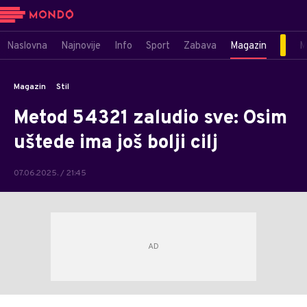
Naslovna
Najnovije
Info
Sport
Zabava
Magazin
M
Magazin
Stil
Metod 54321 zaludio sve: Osim
uštede ima još bolji cilj
07.06.2025. / 21:45