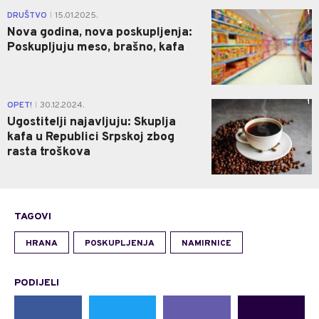
1
DRUŠTVO
15.01.2025.
|
Nova godina, nova poskupljenja:
Poskupljuju meso, brašno, kafa
1
OPET!
30.12.2024.
|
Ugostitelji najavljuju: Skuplja
kafa u Republici Srpskoj zbog
rasta troškova
TAGOVI
HRANA
POSKUPLJENJA
NAMIRNICE
PODIJELI