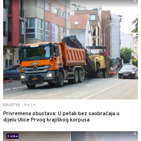
0
Pre 7 h
DRUŠTVO
|
Privremena obustava: U petak bez saobraćaja u
dijelu Ulice Prvog krajiškog korpusa
0
3 slika