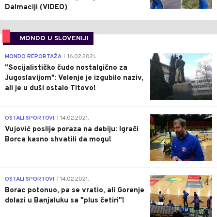
Dalmaciji (VIDEO)
MONDO U SLOVENIJI
4
MONDO REPORTAŽA
16.02.2021.
|
"Socijalističko čudo nostalgično za
Jugoslavijom": Velenje je izgubilo naziv,
ali je u duši ostalo Titovo!
1
OSTALI SPORTOVI
14.02.2021.
|
Vujović poslije poraza na debiju: Igrači
Borca kasno shvatili da mogu!
3
OSTALI SPORTOVI
14.02.2021.
|
Borac potonuo, pa se vratio, ali Gorenje
dolazi u Banjaluku sa "plus četiri"!