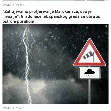
Pre 6 h
SVIJET
|
"Zahtijevamo protjerivanje Marokanaca, ovo je
invazija": Gradonačelnik španskog grada se obratio
oštrom porukom
0
Pre 6 h
SVIJET
|