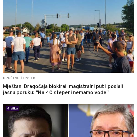
Pre 9 h
DRUŠTVO
|
Mještani Dragočaja blokirali magistralni put i poslali
jasnu poruku: "Na 40 stepeni nemamo vode"
1
4 slika