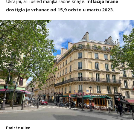
Ukrajini, ali i usled manjka radne snage. I
nflacija hrane
dostigla je vrhunac od 15,9 odsto u martu 2023.
Pariske ulice