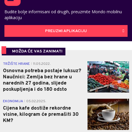
Budite bolje informisani od drugih, preuzmite Mondo mobilnu
aplikaciju
PREUZMI APLIKACIJU
MOŽDA ĆE VAS ZANIMATI
2
TRŽIŠTE HRANE
11.05.2022.
|
Osnovna potreba postaje luksuz?
Naučnici: Zemlja bez hrane u
narednih 27 godina, slijede
poskupljenja i do 180 odsto
1
EKONOMIJA
05.02.2025.
|
Cijena kafe dostiže rekordne
visine, kilogram će premašiti 30
KM?