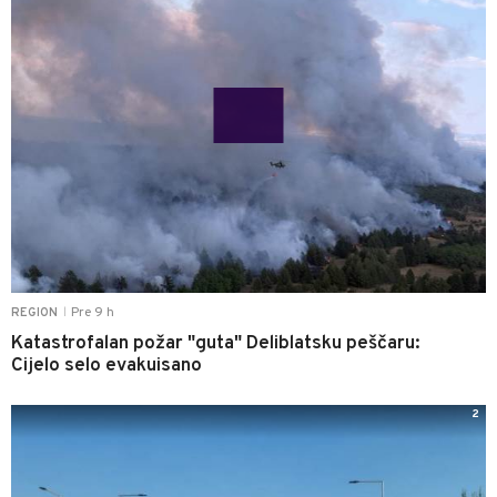
Pre 9 h
REGION
|
Katastrofalan požar "guta" Deliblatsku peščaru:
Cijelo selo evakuisano
2