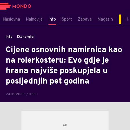
Naslovna
Najnovije
Info
Sport
Zabava
Magazin
M
Info
Ekonomija
Cijene osnovnih namirnica kao
na rolerkosteru: Evo gdje je
hrana najviše poskupjela u
posljednjih pet godina
24.05.2025. / 07:30