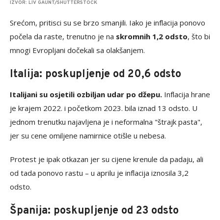
IZVOR: LIV GAUNT/SHUTTERSTOCK
Srećom, pritisci su se brzo smanjili. Iako je inflacija ponovo
počela da raste, trenutno je na
skromnih 1,2 odsto
, što bi
mnogi Evropljani dočekali sa olakšanjem.
Italija: poskupljenje od 20,6 odsto
Italijani su osjetili ozbiljan udar po džepu.
Inflacija hrane
je krajem 2022. i početkom 2023. bila iznad 13 odsto. U
jednom trenutku najavljena je i neformalna "štrajk pasta",
jer su cene omiljene namirnice otišle u nebesa.
Protest je ipak otkazan jer su cijene krenule da padaju, ali
od tada ponovo rastu – u aprilu je inflacija iznosila 3,2
odsto.
Španija: poskupljenje od 23 odsto