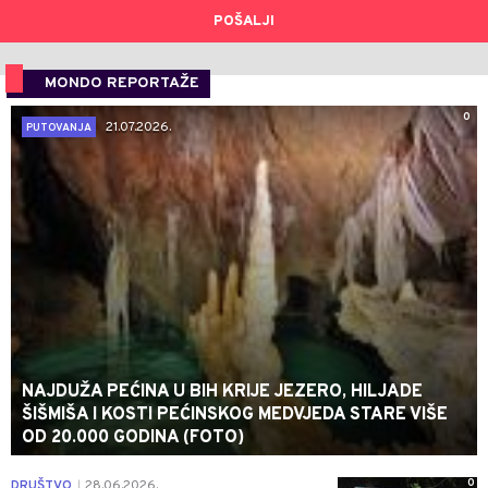
POŠALJI
MONDO REPORTAŽE
0
21.07.2026.
PUTOVANJA
NAJDUŽA PEĆINA U BIH KRIJE JEZERO, HILJADE
ŠIŠMIŠA I KOSTI PEĆINSKOG MEDVJEDA STARE VIŠE
OD 20.000 GODINA (FOTO)
0
DRUŠTVO
28.06.2026.
|