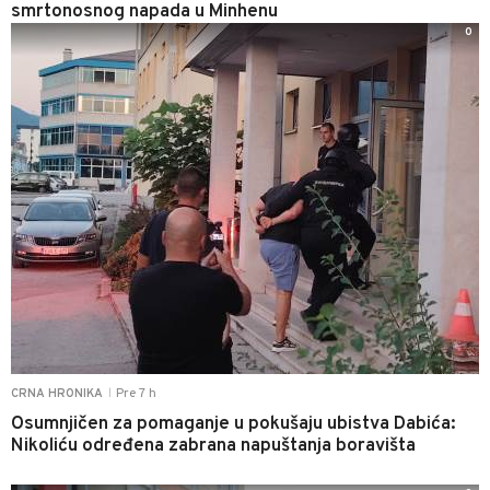
smrtonosnog napada u Minhenu
0
Pre 7 h
CRNA HRONIKA
|
Osumnjičen za pomaganje u pokušaju ubistva Dabića:
Nikoliću određena zabrana napuštanja boravišta