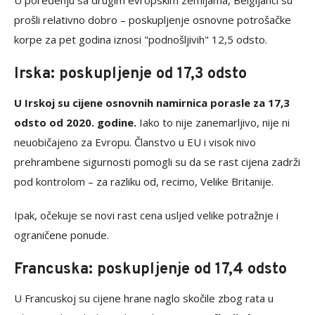
U poređenju sa drugim evropskim zemljama, Belgijanci su
prošli relativno dobro – poskupljenje osnovne potrošačke
korpe za pet godina iznosi "podnošljivih" 12,5 odsto.
Irska: poskupljenje od 17,3 odsto
U Irskoj su cijene osnovnih namirnica porasle za 17,3
odsto od 2020. godine.
Iako to nije zanemarljivo, nije ni
neuobičajeno za Evropu. Članstvo u EU i visok nivo
prehrambene sigurnosti pomogli su da se rast cijena zadrži
pod kontrolom – za razliku od, recimo, Velike Britanije.
Ipak, očekuje se novi rast cena usljed velike potražnje i
ograničene ponude.
Francuska: poskupljenje od 17,4 odsto
U Francuskoj su cijene hrane naglo skočile zbog rata u