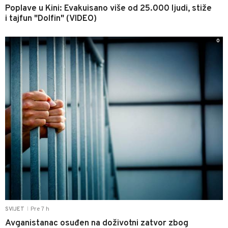
Poplave u Kini: Evakuisano više od 25.000 ljudi, stiže
i tajfun "Dolfin" (VIDEO)
0
Pre 7 h
SVIJET
|
Avganistanac osuđen na doživotni zatvor zbog