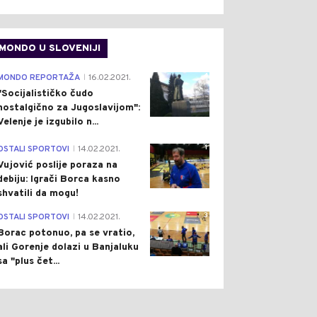
MONDO U SLOVENIJI
4
MONDO REPORTAŽA
16.02.2021.
|
"Socijalističko čudo
nostalgično za Jugoslavijom":
Velenje je izgubilo n...
1
OSTALI SPORTOVI
14.02.2021.
|
Vujović poslije poraza na
debiju: Igrači Borca kasno
shvatili da mogu!
3
OSTALI SPORTOVI
14.02.2021.
|
Borac potonuo, pa se vratio,
ali Gorenje dolazi u Banjaluku
sa "plus čet...