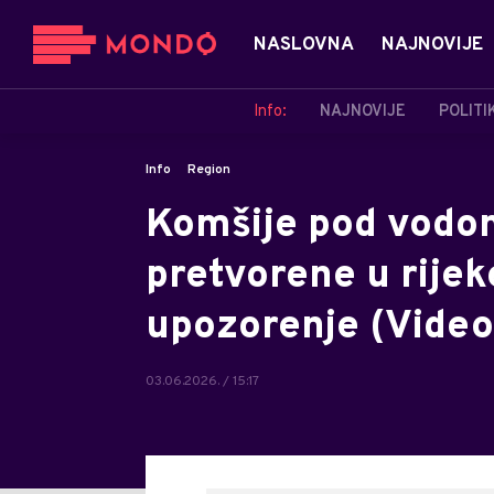
NASLOVNA
NAJNOVIJE
Info:
NAJNOVIJE
POLITI
Info
Region
Komšije pod vodom,
pretvorene u rijeke
upozorenje (Video
03.06.2026. / 15:17