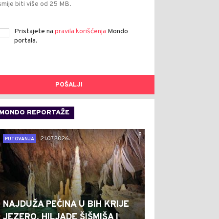
smije biti više od 25 MB.
Pristajete na
pravila korišćenja
Mondo
portala.
POŠALJI
MONDO REPORTAŽE
0
21.07.2026.
PUTOVANJA
NAJDUŽA PEĆINA U BIH KRIJE
JEZERO, HILJADE ŠIŠMIŠA I