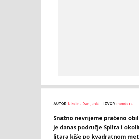
AUTOR
Nikolina Damjanić
IZVOR
mondo.rs
Snažno nevrijeme praćeno obil
je danas područje Splita i okol
litara kiše po kvadratnom met