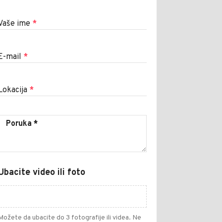
Vaše ime
*
E-mail
*
Lokacija
*
Ubacite video ili foto
Možete da ubacite do 3 fotografije ili videa. Ne