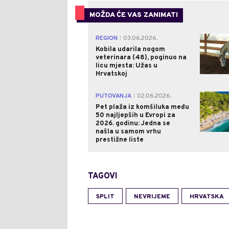
MOŽDA ĆE VAS ZANIMATI
REGION
03.06.2026.
|
Kobila udarila nogom
veterinara (48), poginuo na
licu mjesta: Užas u
Hrvatskoj
PUTOVANJA
02.06.2026.
|
Pet plaža iz komšiluka među
50 najljepših u Evropi za
2026. godinu: Jedna se
našla u samom vrhu
prestižne liste
TAGOVI
SPLIT
NEVRIJEME
HRVATSKA