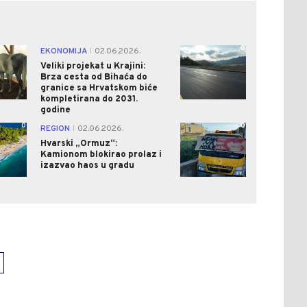
0
0
EKONOMIJA
02.06.2026.
|
Veliki projekat u Krajini:
Brza cesta od Bihaća do
granice sa Hrvatskom biće
kompletirana do 2031.
godine
0
0
REGION
02.06.2026.
|
Hvarski „Ormuz“:
Kamionom blokirao prolaz i
izazvao haos u gradu