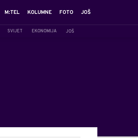
M:TEL
KOLUMNE
FOTO
JOŠ
SVIJET
EKONOMIJA
JOŠ