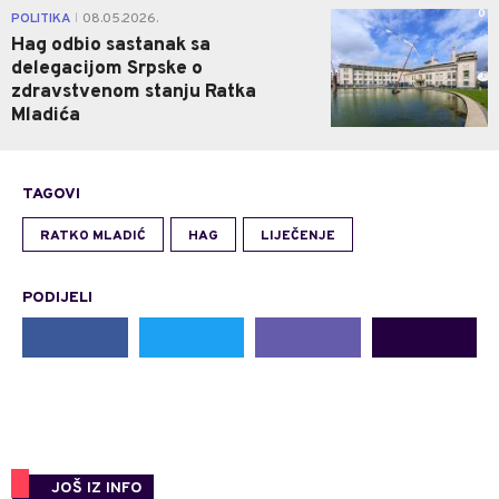
0
POLITIKA
08.05.2026.
|
Hag odbio sastanak sa
delegacijom Srpske o
zdravstvenom stanju Ratka
Mladića
TAGOVI
RATKO MLADIĆ
HAG
LIJEČENJE
PODIJELI
JOŠ IZ INFO