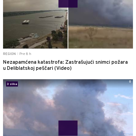
Pre 8 h
REGION
|
Nezapamćena katastrofa: Zastrašujući snimci požara
u Deliblatskoj peščari (Video)
0
3 slika