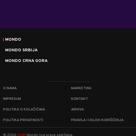
MONDO
MONDO SRBIJA
MONDO CRNA GORA
O NAMA
MARKETING
IMPRESUM
KONTAKT
POLITIKA O KOLAČIĆIMA
ARHIVA
POLITIKA PRIVATNOSTI
PRAVILA I USLOVI KORIŠĆENJA
m:tel
©
2026
Mondo
Sva prava zadržana.