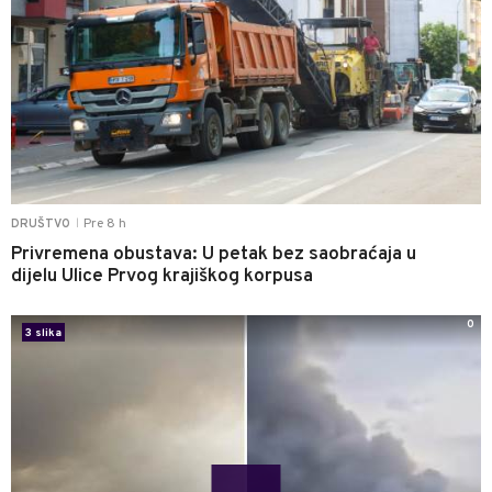
Pre 8 h
DRUŠTVO
|
Privremena obustava: U petak bez saobraćaja u
dijelu Ulice Prvog krajiškog korpusa
0
3 slika