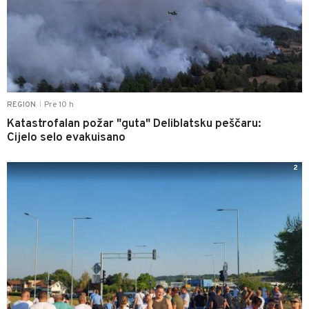
Pre 10 h
REGION
|
Katastrofalan požar "guta" Deliblatsku peščaru:
Cijelo selo evakuisano
2