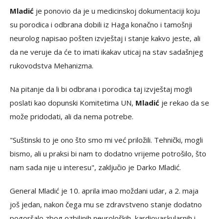
Mladić
je ponovio da je u medicinskoj dokumentaciji koju
su porodica i odbrana dobili iz Haga konačno i tamošnji
neurolog napisao pošten izvještaj i stanje kakvo jeste, ali
da ne veruje da će to imati ikakav uticaj na stav sadašnjeg
rukovodstva Mehanizma.
Na pitanje da li bi odbrana i porodica taj izvještaj mogli
poslati kao dopunski Komitetima UN,
Mladić
je rekao da se
može pridodati, ali da nema potrebe.
"Suštinski to je ono što smo mi već priložili. Tehnički, mogli
bismo, ali u praksi bi nam to dodatno vrijeme potrošilo, što
nam sada nije u interesu", zaključio je Darko Mladić.
General Mladić je 10. aprila imao moždani udar, a 2. maja
još jedan, nakon čega mu se zdravstveno stanje dodatno
pogoršalo zbog ozbiljnih neuroloških, kardiovaskularnih i