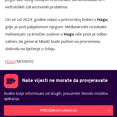
nefroloških zdravstvenih problema.
On se od 2024. godine nalazi u pritvorskoj bolnici u
Hagu
,
gdje je pod palijativnom njegom. Međunarodni rezidualni
mehanizam za krivične sudove u
Hagu
više puta je odbio
zahtev da general Mladić bude pušten na privremenu
slobodu na liječenje u Srbiju.
(
Kurir
/MONDO)
Naše vijesti ne morate da provjeravate
Budite bolje informisani od drugih, preuzmite Mondo mobilnu
aplikaciju
PREUZMI APLIKACIJU