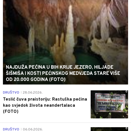
NAJDUŽA PEĆINA U BIH KRIJE JEZERO, HILJADE
ŠIŠMIŠA I KOSTI PEĆINSKOG MEDVJEDA STARE VIŠE
OD 20.000 GODINA (FOTO)
0
DRUŠTVO
28.06.2026.
|
Teslić čuva praistoriju: Rastuška pećina
kao svjedok života neandertalaca
(FOTO)
0
DRUŠTVO
06.06.2026.
|