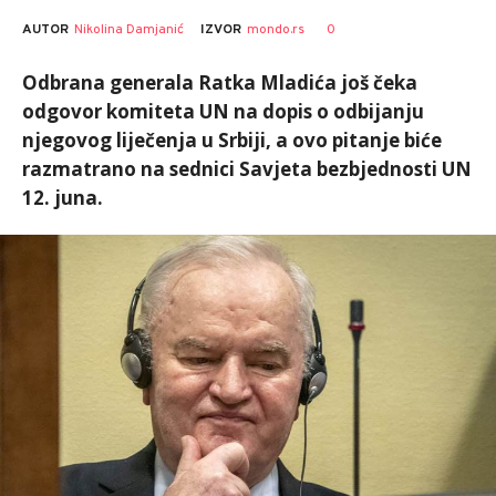
AUTOR
Nikolina Damjanić
0
IZVOR
mondo.rs
Odbrana generala Ratka Mladića još čeka
odgovor komiteta UN na dopis o odbijanju
njegovog liječenja u Srbiji, a ovo pitanje biće
razmatrano na sednici Savjeta bezbjednosti UN
12. juna.