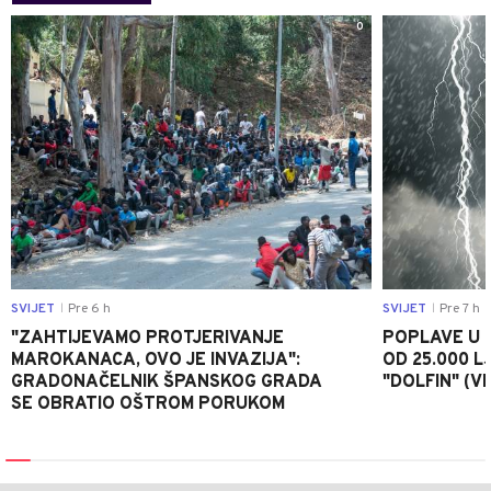
0
SVIJET
Pre 6 h
SVIJET
Pre 7 h
|
|
"ZAHTIJEVAMO PROTJERIVANJE
POPLAVE U K
MAROKANACA, OVO JE INVAZIJA":
OD 25.000 LJ
GRADONAČELNIK ŠPANSKOG GRADA
"DOLFIN" (V
SE OBRATIO OŠTROM PORUKOM