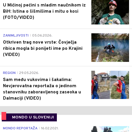
U Mićinoj pećini s mladim naučnikom iz
BiH: Istina o šišmišima i mitu o kosi
(FOTO/VIDEO)
0
ZANIMLJIVOSTI
05.06.2026.
|
Otkriven trag nove vrste: Čovječja
ribica mogla bi ponijeti ime po Krajini
(VIDEO)
0
REGION
29.05.2026.
|
Sam među vukovima i šakalima:
Nevjerovatna reportaža o jedinom
stanovniku zaboravljenog zaseoka u
Dalmaciji (VIDEO)
MONDO U SLOVENIJI
4
MONDO REPORTAŽA
16.02.2021.
|