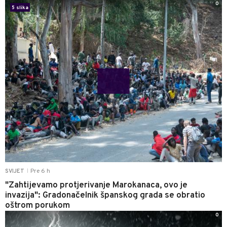
0
5 slika
Pre 6 h
SVIJET
|
"Zahtijevamo protjerivanje Marokanaca, ovo je
invazija": Gradonačelnik španskog grada se obratio
oštrom porukom
0