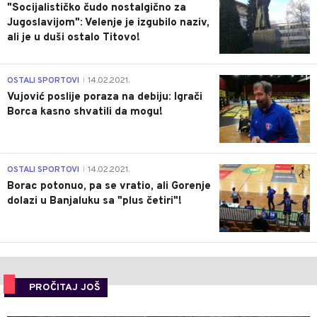
"Socijalističko čudo nostalgično za
Jugoslavijom": Velenje je izgubilo naziv,
ali je u duši ostalo Titovo!
1
OSTALI SPORTOVI
14.02.2021.
|
Vujović poslije poraza na debiju: Igrači
Borca kasno shvatili da mogu!
3
OSTALI SPORTOVI
14.02.2021.
|
Borac potonuo, pa se vratio, ali Gorenje
dolazi u Banjaluku sa "plus četiri"!
PROČITAJ JOŠ