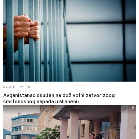
Pre 7 h
SVIJET
|
Avganistanac osuđen na doživotni zatvor zbog
smrtonosnog napada u Minhenu
0