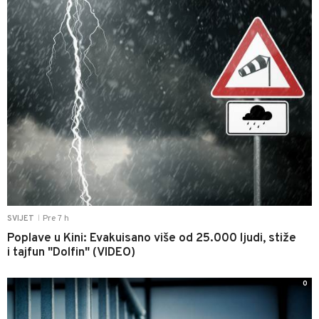
Pre 7 h
SVIJET
|
Poplave u Kini: Evakuisano više od 25.000 ljudi, stiže
i tajfun "Dolfin" (VIDEO)
0