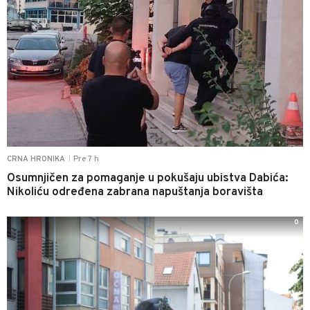
Pre 7 h
CRNA HRONIKA
|
Osumnjičen za pomaganje u pokušaju ubistva Dabića:
Nikoliću određena zabrana napuštanja boravišta
0