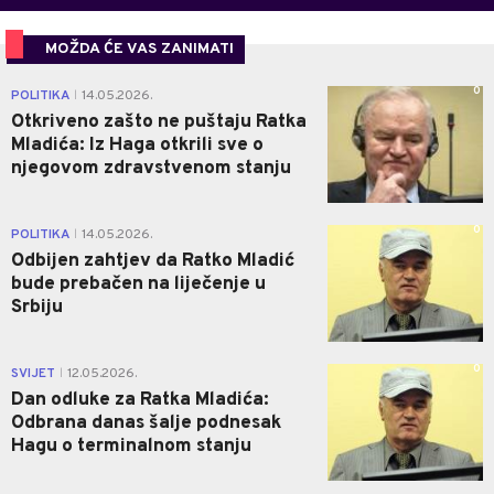
MOŽDA ĆE VAS ZANIMATI
0
POLITIKA
14.05.2026.
|
Otkriveno zašto ne puštaju Ratka
Mladića: Iz Haga otkrili sve o
njegovom zdravstvenom stanju
0
POLITIKA
14.05.2026.
|
Odbijen zahtjev da Ratko Mladić
bude prebačen na liječenje u
Srbiju
0
SVIJET
12.05.2026.
|
Dan odluke za Ratka Mladića:
Odbrana danas šalje podnesak
Hagu o terminalnom stanju