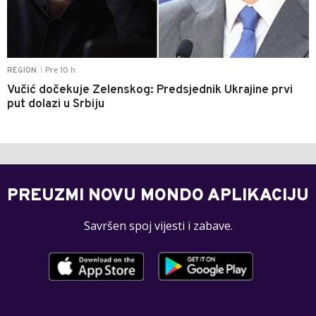
Pre 10 h
REGION
|
Vučić dočekuje Zelenskog: Predsjednik Ukrajine prvi
put dolazi u Srbiju
PREUZMI NOVU MONDO APLIKACIJU
Savršen spoj vijesti i zabave.