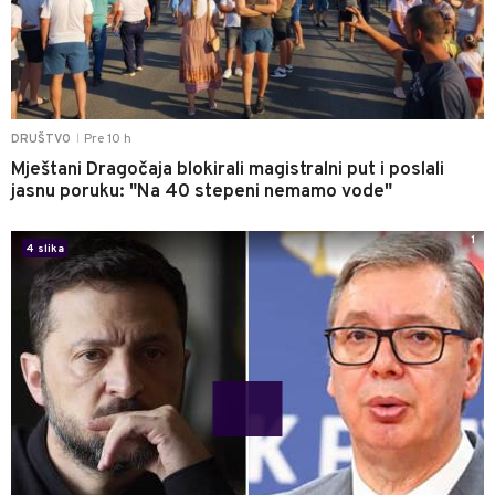
Pre 10 h
DRUŠTVO
|
Mještani Dragočaja blokirali magistralni put i poslali
jasnu poruku: "Na 40 stepeni nemamo vode"
1
4 slika