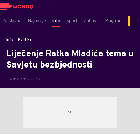
Naslovna
Najnovije
Info
Sport
Zabava
Magazin
M
Info
Politika
Liječenje Ratka Mladića tema u
Savjetu bezbjednosti
03.06.2026. / 14:53