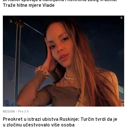
Britanci spavaju u kuhinjama i hotelima zbog vrućina:
Traže hitne mjere Vlade
0
Pre 3 h
REGION
|
Preokret u istrazi ubistva Ruskinje: Turčin tvrdi da je
u zločinu učestvovalo više osoba