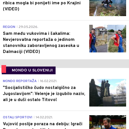
ribica mogla bi ponijeti ime po Krajini
(VIDEO)
0
REGION
29.05.2026.
|
Sam među vukovima i šakalima:
Nevjerovatna reportaža o jedinom
stanovniku zaboravljenog zaseoka u
Dalmaciji (VIDEO)
MONDO U SLOVENIJI
4
MONDO REPORTAŽA
16.02.2021.
|
"Socijalističko čudo nostalgično za
Jugoslavijom": Velenje je izgubilo naziv,
ali je u duši ostalo Titovo!
1
OSTALI SPORTOVI
14.02.2021.
|
Vujović poslije poraza na debiju: Igrači