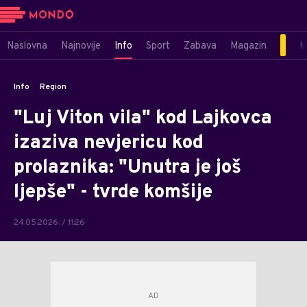
Naslovna
Najnovije
Info
Sport
Zabava
Magazin
M
Info
Region
"Luj Viton vila" kod Lajkovca
izaziva nevjericu kod
prolaznika: "Unutra je još
ljepše" - tvrde komšije
24.05.2026. / 11:26