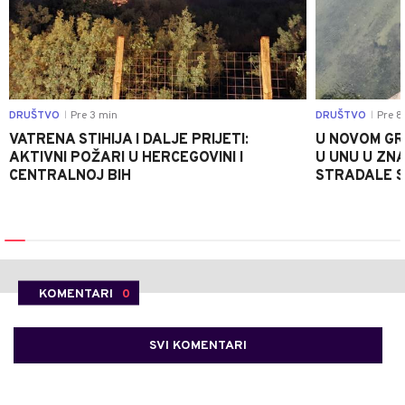
DRUŠTVO
Pre 3 min
DRUŠTVO
Pre 8
|
|
VATRENA STIHIJA I DALJE PRIJETI:
U NOVOM GR
AKTIVNI POŽARI U HERCEGOVINI I
U UNU U ZN
CENTRALNOJ BIH
STRADALE SR
KOMENTARI
0
SVI KOMENTARI