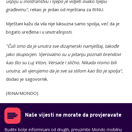
uspiju u inostranstvu i lijepo je vidjeti ovako lijepu
građevinu"
, rekao je jedan od mještana za RINU.
Mještani kažu da vila nije luksuzna samo spolja, već da je
bogato uređena i u unutrašnjosti.
"Čuli smo da je unutra sve dizajnerski namještaj, takođe
jako skupocjen. Vjerovatno su u pitanju poznati brendovi
kao što su Luj Viton, Versaće i slično. Nikada nismo bili
unutra, ali vjerujemo da je sve sa stilom kao što je spolja"
,
dodao je sagovornik.
(RINA/MONDO)
Naše vijesti ne morate da provjeravate
Budite bolje informisani od drugih, preuzmite Mondo mobilnu