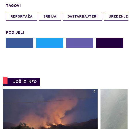
TAGOVI
REPORTAŽA
SRBIJA
GASTARBAJTERI
UREĐENJE
PODIJELI
JOŠ IZ INFO
0