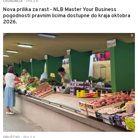
Pre 2 h
EKONOMIJA
|
Nova prilika za rast - NLB Master Your Business
pogodnosti pravnim licima dostupne do kraja oktobra
2026.
0
Pre 2 h
DRUŠTVO
|