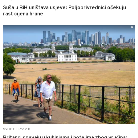
Suša u BiH uništava usjeve: Poljoprivrednici očekuju
rast cijena hrane
0
Pre 2 h
SVIJET
|