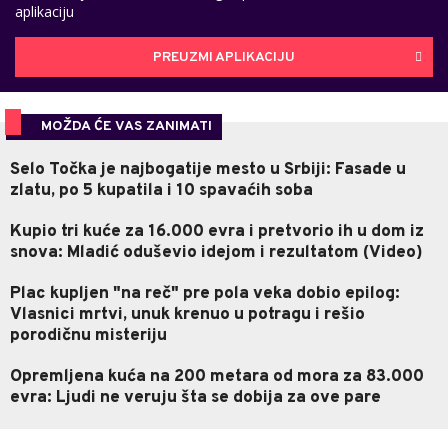
aplikaciju
PREUZMI APLIKACIJU
MOŽDA ĆE VAS ZANIMATI
Selo Točka je najbogatije mesto u Srbiji: Fasade u
zlatu, po 5 kupatila i 10 spavaćih soba
Kupio tri kuće za 16.000 evra i pretvorio ih u dom iz
snova: Mladić oduševio idejom i rezultatom (Video)
Plac kupljen "na reč" pre pola veka dobio epilog:
Vlasnici mrtvi, unuk krenuo u potragu i rešio
porodičnu misteriju
Opremljena kuća na 200 metara od mora za 83.000
evra: Ljudi ne veruju šta se dobija za ove pare