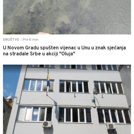
Pre 8 min
DRUŠTVO
|
U Novom Gradu spušten vijenac u Unu u znak sjećanja
na stradale Srbe u akciji "Oluja"
0