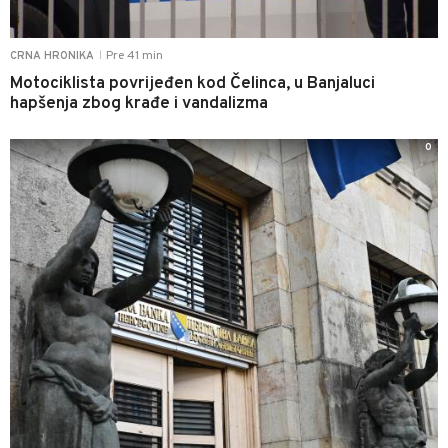
Pre 41 min
CRNA HRONIKA
|
Motociklista povrijeđen kod Čelinca, u Banjaluci
hapšenja zbog krađe i vandalizma
0