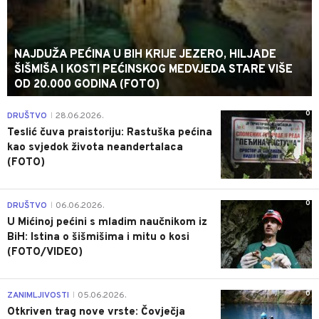
NAJDUŽA PEĆINA U BIH KRIJE JEZERO, HILJADE
ŠIŠMIŠA I KOSTI PEĆINSKOG MEDVJEDA STARE VIŠE
OD 20.000 GODINA (FOTO)
0
DRUŠTVO
28.06.2026.
|
Teslić čuva praistoriju: Rastuška pećina
kao svjedok života neandertalaca
(FOTO)
0
DRUŠTVO
06.06.2026.
|
U Mićinoj pećini s mladim naučnikom iz
BiH: Istina o šišmišima i mitu o kosi
(FOTO/VIDEO)
0
ZANIMLJIVOSTI
05.06.2026.
|
Otkriven trag nove vrste: Čovječja