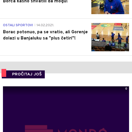
Borca kasno shvatili da mogu!
3
OSTALI SPORTOVI
14.02.2021.
|
Borac potonuo, pa se vratio, ali Gorenje
dolazi u Banjaluku sa "plus četiri"!
PROČITAJ JOŠ
0