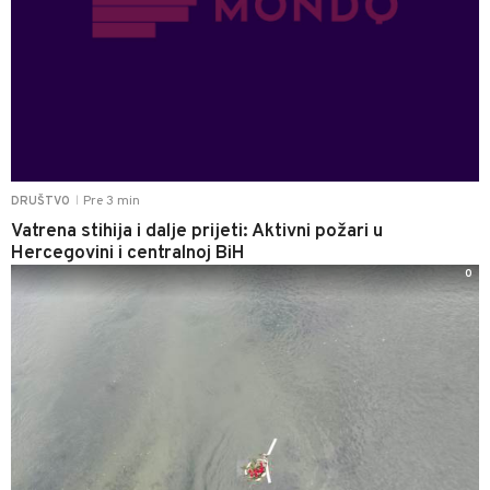
Pre 3 min
DRUŠTVO
|
Vatrena stihija i dalje prijeti: Aktivni požari u
Hercegovini i centralnoj BiH
0