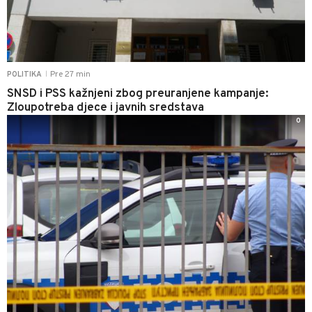
Pre 27 min
POLITIKA
|
SNSD i PSS kažnjeni zbog preuranjene kampanje:
Zloupotreba djece i javnih sredstava
0