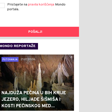
Pristajete na
pravila korišćenja
Mondo
portala.
POŠALJI
MONDO REPORTAŽE
0
21.07.2026.
PUTOVANJA
NAJDUŽA PEĆINA U BIH KRIJE
JEZERO, HILJADE ŠIŠMIŠA I
KOSTI PEĆINSKOG MED...