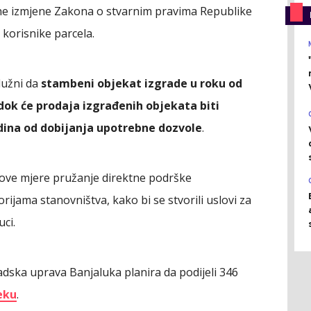
vne izmjene Zakona o stvarnim pravima Republike
 korisnike parcela.
dužni da
stambeni objekat izgrade u roku od
dok će prodaja izgrađenih objekata biti
dina od dobijanja upotrebne dozvole
.
j ove mjere pružanje direktne podrške
orijama stanovništva, kako bi se stvorili uslovi za
uci.
radska uprava Banjaluka planira da podijeli 346
eku
.