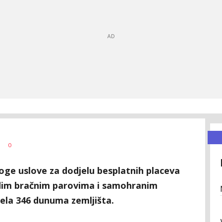
0
oge uslove za dodjelu besplatnih placeva
adim bračnim parovima i samohranim
jela 346 dunuma zemljišta.