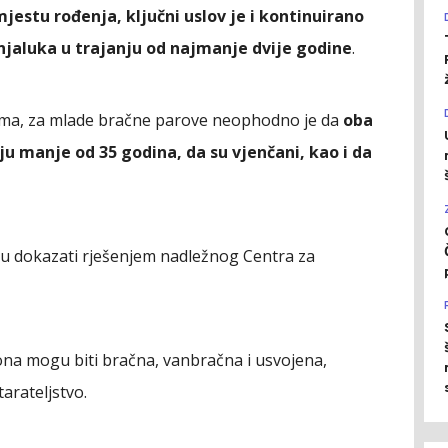
 mjestu rođenja, ključni uslov je i kontinuirano
njaluka u trajanju od najmanje dvije godine
.
ijama, za mlade bračne parove neophodno je da
oba
u manje od 35 godina, da su vjenčani, kao i da
aju dokazati rješenjem nadležnog Centra za
 ona mogu biti bračna, vanbračna i usvojena,
arateljstvo.