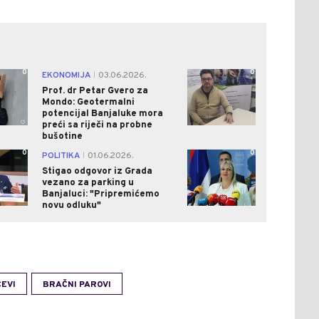
0
0
EKONOMIJA
03.06.2026.
|
Prof. dr Petar Gvero za
Mondo: Geotermalni
potencijal Banjaluke mora
preći sa riječi na probne
bušotine
0
0
POLITIKA
01.06.2026.
|
Stigao odgovor iz Grada
vezano za parking u
Banjaluci: "Pripremićemo
novu odluku"
EVI
BRAČNI PAROVI