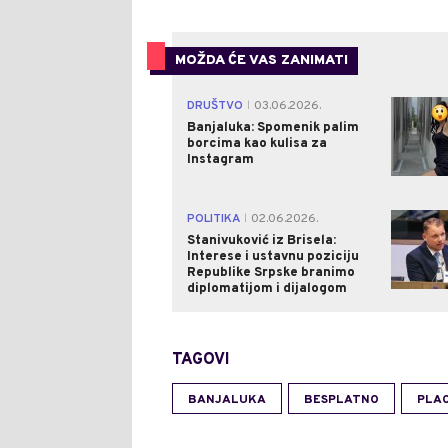
MOŽDA ĆE VAS ZANIMATI
DRUŠTVO
03.06.2026.
|
Banjaluka: Spomenik palim
borcima kao kulisa za
Instagram
POLITIKA
02.06.2026.
|
Stanivuković iz Brisela:
Interese i ustavnu poziciju
Republike Srpske branimo
diplomatijom i dijalogom
TAGOVI
BANJALUKA
BESPLATNO
PLAC