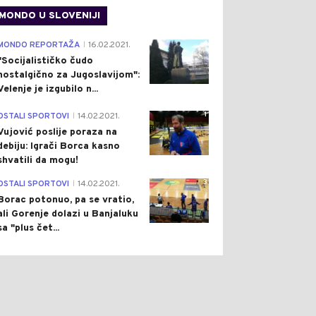
MONDO U SLOVENIJI
4
MONDO REPORTAŽA
16.02.2021.
|
"Socijalističko čudo
nostalgično za Jugoslavijom":
Velenje je izgubilo n...
1
OSTALI SPORTOVI
14.02.2021.
|
Vujović poslije poraza na
debiju: Igrači Borca kasno
shvatili da mogu!
3
OSTALI SPORTOVI
14.02.2021.
|
Borac potonuo, pa se vratio,
ali Gorenje dolazi u Banjaluku
sa "plus čet...