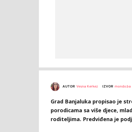
AUTOR
Vesna Kerkez
IZVOR
mondo.ba
Grad Banjaluka propisao je str
porodicama sa više djece, ml
roditeljima. Predviđena je pod