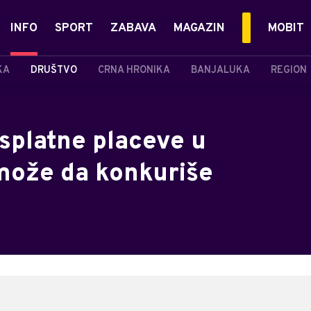
INFO
SPORT
ZABAVA
MAGAZIN
MOBIT
KA
DRUŠTVO
CRNA HRONIKA
BANJALUKA
REGION
esplatne placeve u
 može da konkuriše