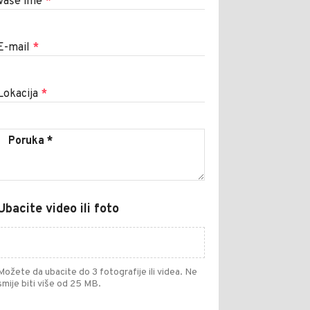
Vaše ime
*
E-mail
*
Lokacija
*
Ubacite video ili foto
Možete da ubacite do 3 fotografije ili videa. Ne
smije biti više od 25 MB.