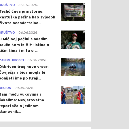
0
DRUŠTVO
28.06.2026.
|
Teslić čuva praistoriju:
Rastuška pećina kao svjedok
života neandertalac...
0
DRUŠTVO
06.06.2026.
|
U Mićinoj pećini s mladim
naučnikom iz BiH: Istina o
šišmišima i mitu o ...
0
ZANIMLJIVOSTI
05.06.2026.
|
Otkriven trag nove vrste:
Čovječja ribica mogla bi
ponijeti ime po Kraji...
0
REGION
29.05.2026.
|
Sam među vukovima i
šakalima: Nevjerovatna
reportaža o jedinom
stanovnik...