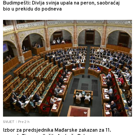
Budimpešti: Divlja svinja upala na peron, saobraćaj
bio u prekidu do podneva
0
Pre 2 h
SVIJET
|
Izbor za predsjednika Mađarske zakazan za 11.