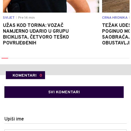
SVIJET
Pre 14 min
CRNA HRONIKA
|
|
UŽAS KOD TORINA: VOZAČ
TEŽAK UDES
NAMJERNO UDARIO U GRUPU
POGINUO MO
BICIKLISTA, ČETVORO TEŠKO
SAOBRAĆAJ
POVRIJEĐENIH
OBUSTAVLJ
KOMENTARI
0
SVI KOMENTARI
Upiši ime