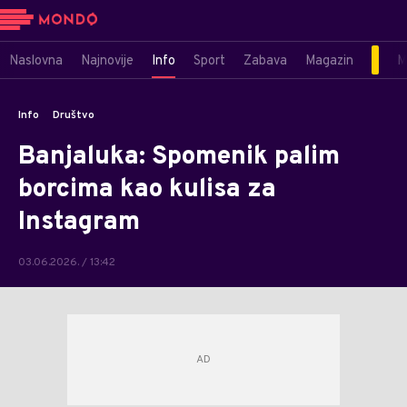
Naslovna
Najnovije
Info
Sport
Zabava
Magazin
M
Info
Društvo
Banjaluka: Spomenik palim
borcima kao kulisa za
Instagram
03.06.2026. / 13:42