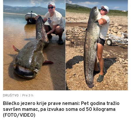
Pre 3 h
DRUŠTVO
|
Bilećko jezero krije prave nemani: Pet godina tražio
savršen mamac, pa izvukao soma od 50 kilograma
(FOTO/VIDEO)