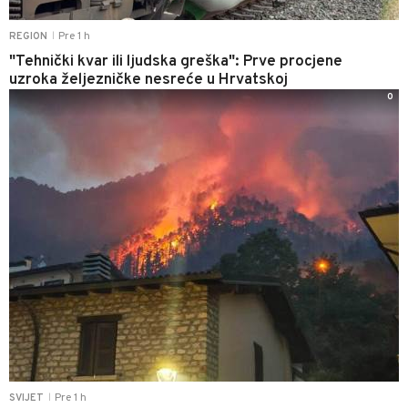
Pre 1 h
REGION
|
"Tehnički kvar ili ljudska greška": Prve procjene
uzroka željezničke nesreće u Hrvatskoj
0
Pre 1 h
SVIJET
|