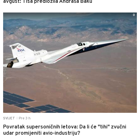
avgust: Tisa predložila Andraša Baku
0
Pre 3 h
SVIJET
|
Povratak supersoničnih letova: Da li će "tihi" zvučni
udar promijeniti avio-industriju?