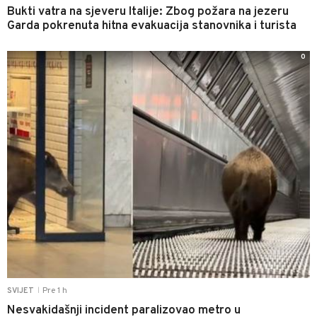
Bukti vatra na sjeveru Italije: Zbog požara na jezeru
Garda pokrenuta hitna evakuacija stanovnika i turista
0
Pre 1 h
SVIJET
|
Nesvakidašnji incident paralizovao metro u