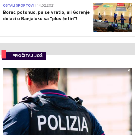
3
OSTALI SPORTOVI
14.02.2021.
|
Borac potonuo, pa se vratio, ali Gorenje
dolazi u Banjaluku sa "plus četiri"!
PROČITAJ JOŠ
0