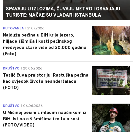
SPAVAJU U IZLOZIMA, ČUVAJU METRO I OSVAJAJU
TURISTE: MAČKE SU VLADARI ISTANBULA
0
PUTOVANJA
21.07.2026.
|
Najduža pećina u BiH krije jezero,
hiljade šišmiša i kosti pećinskog
medvjeda stare više od 20.000 godina
(Foto)
0
DRUŠTVO
28.06.2026.
|
Teslić čuva praistoriju: Rastuška pećina
kao svjedok života neandertalaca
(FOTO)
0
DRUŠTVO
06.06.2026.
|
U Mićinoj pećini s mladim naučnikom iz
BiH: Istina o šišmišima i mitu o kosi
(FOTO/VIDEO)