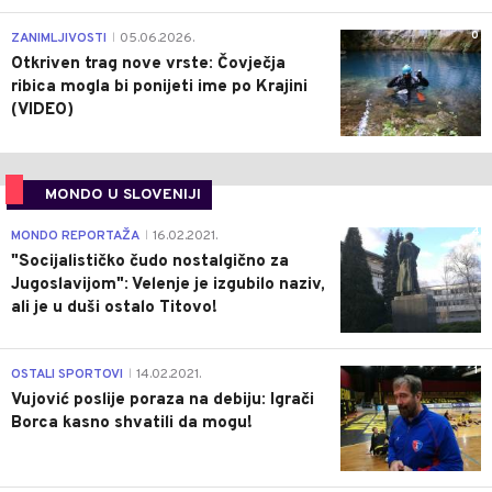
0
ZANIMLJIVOSTI
05.06.2026.
|
Otkriven trag nove vrste: Čovječja
ribica mogla bi ponijeti ime po Krajini
(VIDEO)
MONDO U SLOVENIJI
4
MONDO REPORTAŽA
16.02.2021.
|
"Socijalističko čudo nostalgično za
Jugoslavijom": Velenje je izgubilo naziv,
ali je u duši ostalo Titovo!
1
OSTALI SPORTOVI
14.02.2021.
|
Vujović poslije poraza na debiju: Igrači
Borca kasno shvatili da mogu!