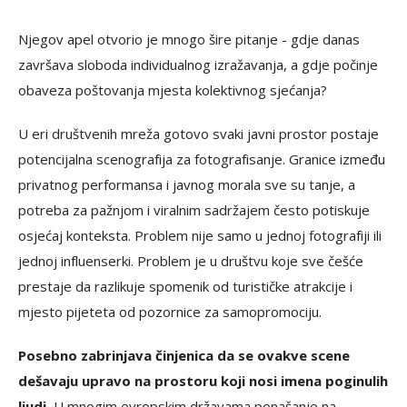
Njegov apel otvorio je mnogo šire pitanje - gdje danas
završava sloboda individualnog izražavanja, a gdje počinje
obaveza poštovanja mjesta kolektivnog sjećanja?
U eri društvenih mreža gotovo svaki javni prostor postaje
potencijalna scenografija za fotografisanje. Granice između
privatnog performansa i javnog morala sve su tanje, a
potreba za pažnjom i viralnim sadržajem često potiskuje
osjećaj konteksta. Problem nije samo u jednoj fotografiji ili
jednoj influenserki. Problem je u društvu koje sve češće
prestaje da razlikuje spomenik od turističke atrakcije i
mjesto pijeteta od pozornice za samopromociju.
Posebno zabrinjava činjenica da se ovakve scene
dešavaju upravo na prostoru koji nosi imena poginulih
ljudi.
U mnogim evropskim državama ponašanje na