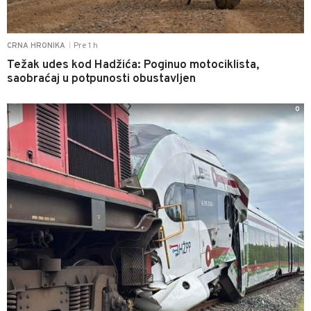
Pre 1 h
CRNA HRONIKA
|
Težak udes kod Hadžića: Poginuo motociklista,
saobraćaj u potpunosti obustavljen
0