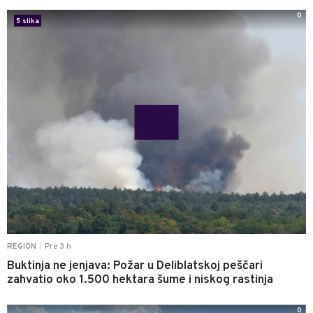
0
5 slika
Pre 3 h
REGION
|
Buktinja ne jenjava: Požar u Deliblatskoj peščari
zahvatio oko 1.500 hektara šume i niskog rastinja
0