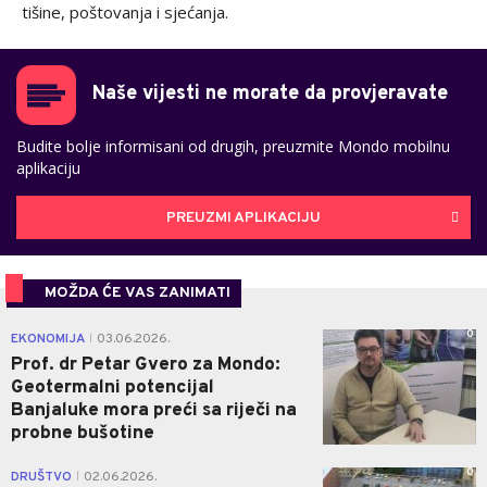
tišine, poštovanja i sjećanja.
Naše vijesti ne morate da provjeravate
Budite bolje informisani od drugih, preuzmite Mondo mobilnu
aplikaciju
PREUZMI APLIKACIJU
MOŽDA ĆE VAS ZANIMATI
0
EKONOMIJA
03.06.2026.
|
Prof. dr Petar Gvero za Mondo:
Geotermalni potencijal
Banjaluke mora preći sa riječi na
probne bušotine
0
DRUŠTVO
02.06.2026.
|