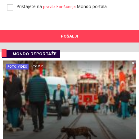
Pristajete na
Mondo portala.
pravila korišćenja
POŠALJI
MONDO REPORTAŽE
0
Pre 8 h
FOTO, VIDEO