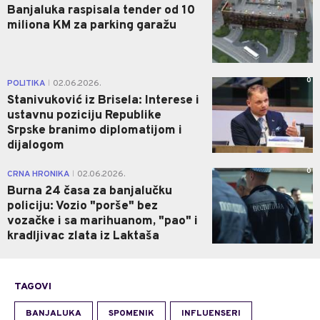
Banjaluka raspisala tender od 10
miliona KM za parking garažu
0
POLITIKA
02.06.2026.
|
Stanivuković iz Brisela: Interese i
ustavnu poziciju Republike
Srpske branimo diplomatijom i
dijalogom
0
CRNA HRONIKA
02.06.2026.
|
Burna 24 časa za banjalučku
policiju: Vozio "porše" bez
vozačke i sa marihuanom, "pao" i
kradljivac zlata iz Laktaša
TAGOVI
BANJALUKA
SPOMENIK
INFLUENSERI