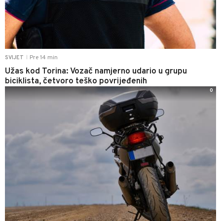
Pre 14 min
SVIJET
|
Užas kod Torina: Vozač namjerno udario u grupu
biciklista, četvoro teško povrijeđenih
0