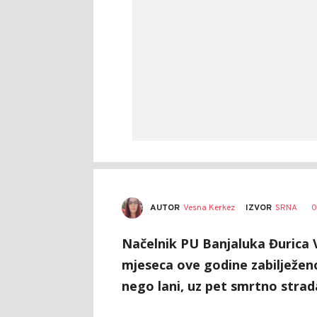
AUTOR
Vesna Kerkez
0
IZVOR
SRNA
Načelnik PU Banjaluka Đurica Vu
mjeseca ove godine zabilježen
nego lani, uz pet smrtno strada