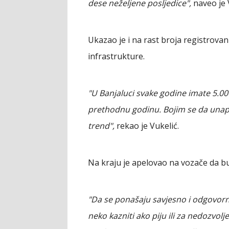
dese neželjene posljedice",
naveo je 
Ukazao je i na rast broja registrovani
infrastrukture.
"U Banjaluci svake godine imate 5.00
prethodnu godinu. Bojim se da unapr
trend",
rekao je Vukelić.
Na kraju je apelovao na vozače da b
"Da se ponašaju savjesno i odgovorn
neko kazniti ako piju ili za nedozvol