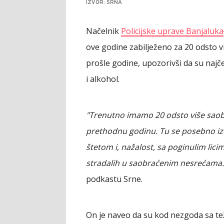
IZVOR: SRNA
Načelnik
Policijske uprave Banjaluka
ove godine zabilježeno za 20 odsto 
prošle godine, upozorivši da su najč
i alkohol.
"Trenutno imamo 20 odsto više saob
prethodnu godinu. Tu se posebno iz
štetom i, nažalost, sa poginulim lic
stradalih u saobraćenim nesrećama. T
podkastu Srne.
On je naveo da su kod nezgoda sa te