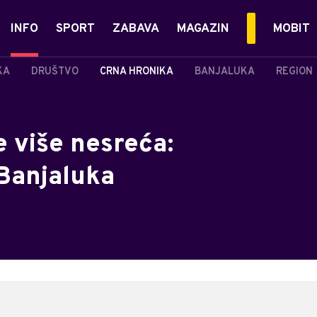
INFO
SPORT
ZABAVA
MAGAZIN
MOBIT
KA
DRUŠTVO
CRNA HRONIKA
BANJALUKA
REGION
e više nesreća:
Banjaluka