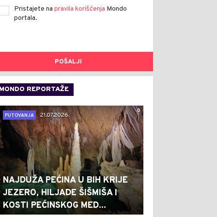
Pristajete na
pravila korišćenja
Mondo
portala.
POŠALJI
MONDO REPORTAŽE
0
21.07.2026.
PUTOVANJA
NAJDUŽA PEĆINA U BIH KRIJE
JEZERO, HILJADE ŠIŠMIŠA I
KOSTI PEĆINSKOG MED...