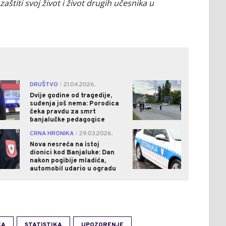
štiti svoj život i život drugih učesnika u
0
0
DRUŠTVO
21.04.2026.
|
Dvije godine od tragedije,
suđenja još nema: Porodica
čeka pravdu za smrt
banjalučke pedagogice
0
0
CRNA HRONIKA
29.03.2026.
|
Nova nesreća na istoj
dionici kod Banjaluke: Dan
nakon pogibije mladića,
automobil udario u ogradu
ĆA
STATISTIKA
UPOZORENJE