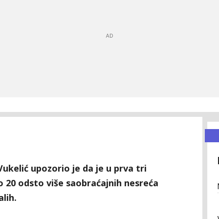
kelić upozorio je da je u prva tri
o 20 odsto više saobraćajnih nesreća
lih.