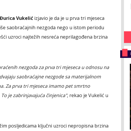
Đurica Vukelić
izjavio je da je u prva tri mjeseca
više saobraćajnih nezgoda nego u istom periodu
ešći uzroci najtežih nesreća neprilagođena brzina
raćenih nezgoda za prva tri mjeseca u odnosu na
dvajaju saobraćajne nezgode sa materijalnom
ima. Za prva tri mjeseca imamo pet smrtno
o je zabrinjavajuća činjenica"
, rekao je Vukelić u
žim posljedicama ključni uzroci nepropisna brzina