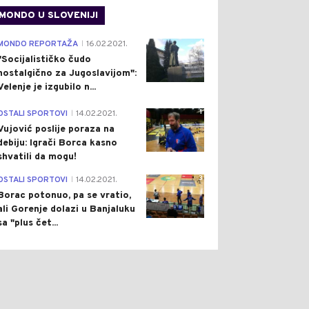
MONDO U SLOVENIJI
4
MONDO REPORTAŽA
16.02.2021.
|
"Socijalističko čudo
nostalgično za Jugoslavijom":
Velenje je izgubilo n...
1
OSTALI SPORTOVI
14.02.2021.
|
Vujović poslije poraza na
debiju: Igrači Borca kasno
shvatili da mogu!
3
OSTALI SPORTOVI
14.02.2021.
|
Borac potonuo, pa se vratio,
ali Gorenje dolazi u Banjaluku
sa "plus čet...