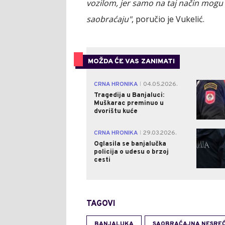
vozilom, jer samo na taj način mogu za
saobraćaju"
, poručio je Vukelić.
MOŽDA ĆE VAS ZANIMATI
CRNA HRONIKA
04.05.2026.
|
Tragedija u Banjaluci:
Muškarac preminuo u
dvorištu kuće
CRNA HRONIKA
29.03.2026.
|
Oglasila se banjalučka
policija o udesu o brzoj
cesti
TAGOVI
BANJALUKA
SAOBRAĆAJNA NESRE