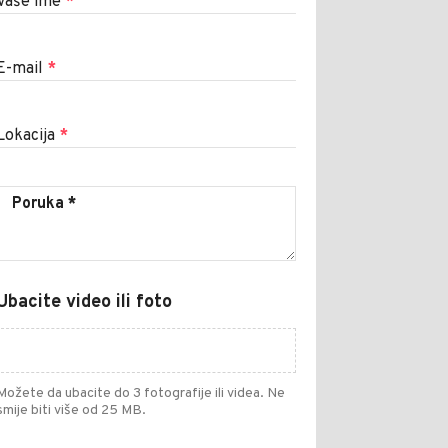
Vaše ime
*
E-mail
*
Lokacija
*
Ubacite video ili foto
Možete da ubacite do 3 fotografije ili videa. Ne
smije biti više od 25 MB.