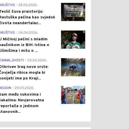
0
DRUŠTVO
28.06.2026.
|
Teslić čuva praistoriju:
Rastuška pećina kao svjedok
života neandertalac...
0
DRUŠTVO
06.06.2026.
|
U Mićinoj pećini s mladim
naučnikom iz BiH: Istina o
šišmišima i mitu o ...
0
ZANIMLJIVOSTI
05.06.2026.
|
Otkriven trag nove vrste:
Čovječja ribica mogla bi
ponijeti ime po Kraji...
0
REGION
29.05.2026.
|
Sam među vukovima i
šakalima: Nevjerovatna
reportaža o jedinom
stanovnik...