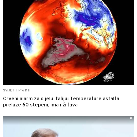
Pre 11 h
SVIJET
|
Crveni alarm za cijelu Italiju: Temperature asfalta
prelaze 60 stepeni, ima i žrtava
0