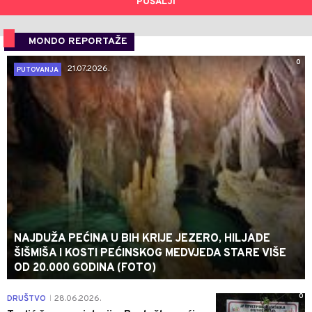
POŠALJI
MONDO REPORTAŽE
0
21.07.2026.
PUTOVANJA
NAJDUŽA PEĆINA U BIH KRIJE JEZERO, HILJADE
ŠIŠMIŠA I KOSTI PEĆINSKOG MEDVJEDA STARE VIŠE
OD 20.000 GODINA (FOTO)
0
DRUŠTVO
28.06.2026.
|