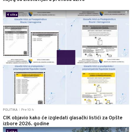
0
4 slika
Pre 10 h
POLITIKA
|
CIK objavio kako će izgledati glasački listići za Opšte
izbore 2026. godine
0
3 slika