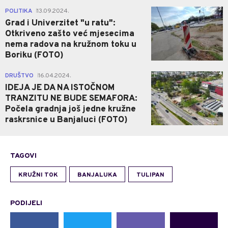
3
POLITIKA
13.09.2024.
|
Grad i Univerzitet "u ratu":
Otkriveno zašto već mjesecima
nema radova na kružnom toku u
Boriku (FOTO)
4
DRUŠTVO
16.04.2024.
|
IDEJA JE DA NA ISTOČNOM
TRANZITU NE BUDE SEMAFORA:
Počela gradnja još jedne kružne
raskrsnice u Banjaluci (FOTO)
TAGOVI
KRUŽNI TOK
BANJALUKA
TULIPAN
PODIJELI