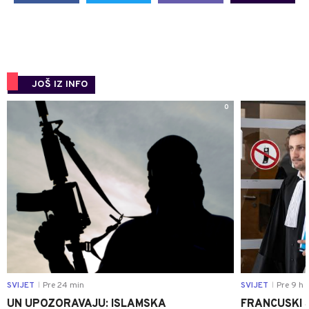
JOŠ IZ INFO
0
SVIJET
Pre 24 min
SVIJET
Pre 9 h
|
|
UN UPOZORAVAJU: ISLAMSKA
FRANCUSKI 