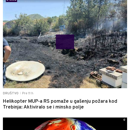
Pre 11 h
DRUŠTVO
|
Helikopter MUP-a RS pomaže u gašenju požara kod
Trebinja: Aktiviralo se i minsko polje
0