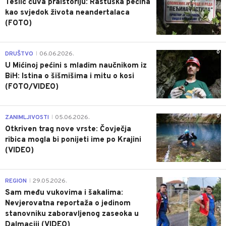
Teslić čuva praistoriju: Rastuška pećina
kao svjedok života neandertalaca
(FOTO)
0
DRUŠTVO
06.06.2026.
|
U Mićinoj pećini s mladim naučnikom iz
BiH: Istina o šišmišima i mitu o kosi
(FOTO/VIDEO)
0
ZANIMLJIVOSTI
05.06.2026.
|
Otkriven trag nove vrste: Čovječja
ribica mogla bi ponijeti ime po Krajini
(VIDEO)
0
REGION
29.05.2026.
|
Sam među vukovima i šakalima:
Nevjerovatna reportaža o jedinom
stanovniku zaboravljenog zaseoka u
Dalmaciji (VIDEO)