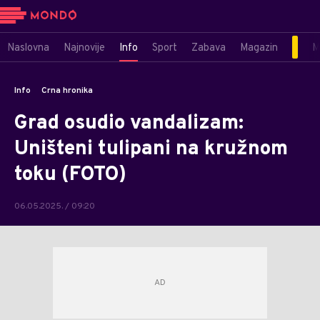
Naslovna
Najnovije
Info
Sport
Zabava
Magazin
M
Info
Crna hronika
Grad osudio vandalizam:
Uništeni tulipani na kružnom
toku (FOTO)
06.05.2025. / 09:20