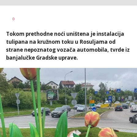
Dragana
AUTOR
0
Božić
Tokom prethodne noći uništena je instalacija
tulipana na kružnom toku u Rosuljama od
strane nepoznatog vozača automobila, tvrde iz
banjalučke Gradske uprave.