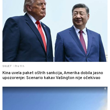
Pre 11 h
SVIJET
|
Kina uvela paket oštrih sankcija, Amerika dobila jasno
upozorenje: Scenario kakav Vašington nije očekivao
0