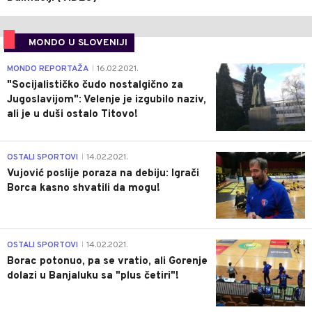
MONDO U SLOVENIJI
4
MONDO REPORTAŽA
16.02.2021.
|
"Socijalističko čudo nostalgično za
Jugoslavijom": Velenje je izgubilo naziv,
ali je u duši ostalo Titovo!
1
OSTALI SPORTOVI
14.02.2021.
|
Vujović poslije poraza na debiju: Igrači
Borca kasno shvatili da mogu!
3
OSTALI SPORTOVI
14.02.2021.
|
Borac potonuo, pa se vratio, ali Gorenje
dolazi u Banjaluku sa "plus četiri"!