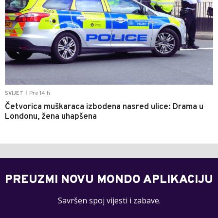
Pre 14 h
SVIJET
|
Četvorica muškaraca izbodena nasred ulice: Drama u
Londonu, žena uhapšena
PREUZMI NOVU MONDO APLIKACIJU
Savršen spoj vijesti i zabave.