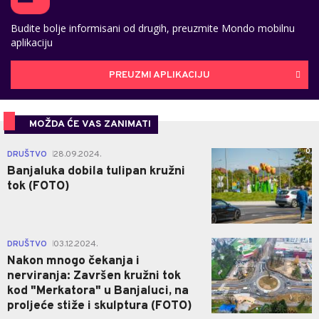
Budite bolje informisani od drugih, preuzmite Mondo mobilnu
aplikaciju
PREUZMI APLIKACIJU
MOŽDA ĆE VAS ZANIMATI
0
DRUŠTVO
28.09.2024.
|
Banjaluka dobila tulipan kružni
tok (FOTO)
1
DRUŠTVO
03.12.2024.
|
Nakon mnogo čekanja i
nerviranja: Završen kružni tok
kod "Merkatora" u Banjaluci, na
proljeće stiže i skulptura (FOTO)