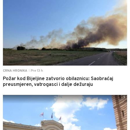
Pre 13 h
CRNA HRONIKA
|
Požar kod Bijeljine zatvorio obilaznicu: Saobraćaj
preusmjeren, vatrogasci i dalje dežuraju
1