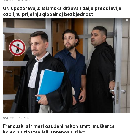
Pre 24 min
SVIJET
|
UN upozoravaju: Islamska država i dalje predstavlja
ozbiljnu prijetnju globalnoj bezbjednosti
0
Pre 9 h
SVIJET
|
Francuski strimeri osuđeni nakon smrti muškarca
kojeg su zlostavljali u prenosu uživo