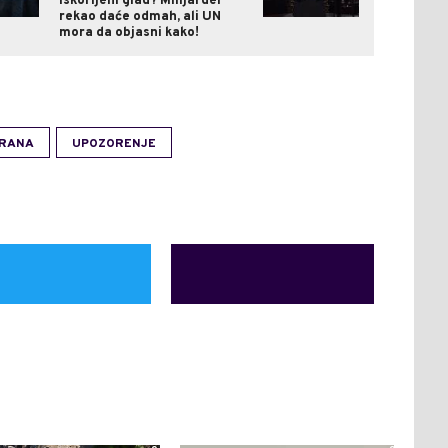
iskorijeni glad? Milijarder
rekao daće odmah, ali UN
mora da objasni kako!
RANA
UPOZORENJE