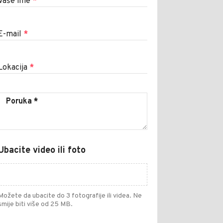
Vaše ime
*
E-mail
*
Lokacija
*
Ubacite video ili foto
Možete da ubacite do 3 fotografije ili videa. Ne
smije biti više od 25 MB.