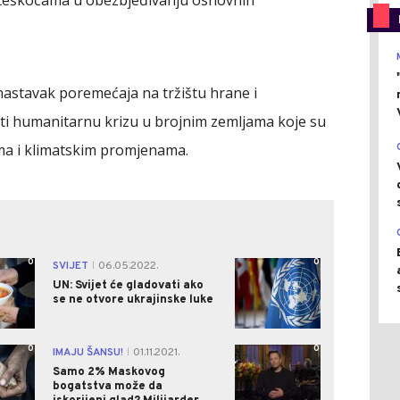
oteškoćama u obezbjeđivanju osnovnih
nastavak poremećaja na tržištu hrane i
 humanitarnu krizu u brojnim zemljama koje su
a i klimatskim promjenama.
0
0
SVIJET
06.05.2022.
|
UN: Svijet će gladovati ako
se ne otvore ukrajinske luke
0
0
IMAJU ŠANSU!
01.11.2021.
|
Samo 2% Maskovog
bogatstva može da