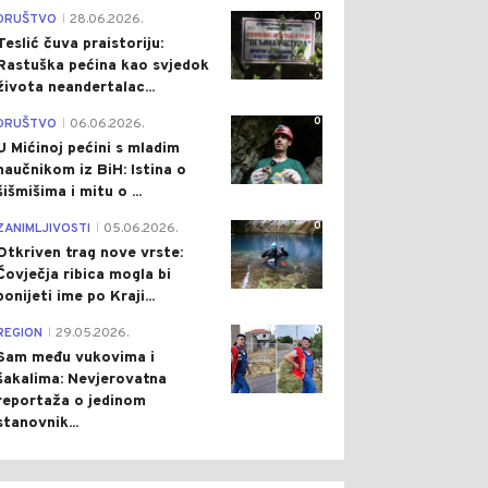
0
DRUŠTVO
28.06.2026.
|
Teslić čuva praistoriju:
Rastuška pećina kao svjedok
života neandertalac...
0
DRUŠTVO
06.06.2026.
|
U Mićinoj pećini s mladim
naučnikom iz BiH: Istina o
šišmišima i mitu o ...
0
ZANIMLJIVOSTI
05.06.2026.
|
Otkriven trag nove vrste:
Čovječja ribica mogla bi
ponijeti ime po Kraji...
0
REGION
29.05.2026.
|
Sam među vukovima i
šakalima: Nevjerovatna
reportaža o jedinom
stanovnik...