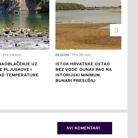
0
0
Pre 24 min
REGION
Pre 30 min
SVIJ
|
|
NAOBLAČENJE UZ
ISTOK HRVATSKE OSTAO
DES
E PLJUSKOVE I
BEZ VODE: DUNAV PAO NA
POR
PAD TEMPERATURE
ISTORIJSKI MINIMUM,
SRP
BUNARI PRESUŠILI
84 
SVI KOMENTARI