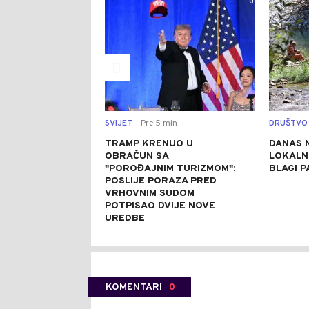
0
SVIJET
Pre 5 min
DRUŠTVO
|
TRAMP KRENUO U
DANAS 
OBRAČUN SA
LOKALN
"POROĐAJNIM TURIZMOM":
BLAGI 
POSLIJE PORAZA PRED
VRHOVNIM SUDOM
POTPISAO DVIJE NOVE
UREDBE
KOMENTARI
0