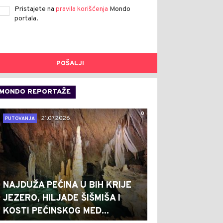
Pristajete na
pravila korišćenja
Mondo
portala.
POŠALJI
MONDO REPORTAŽE
0
21.07.2026.
PUTOVANJA
NAJDUŽA PEĆINA U BIH KRIJE
JEZERO, HILJADE ŠIŠMIŠA I
KOSTI PEĆINSKOG MED...