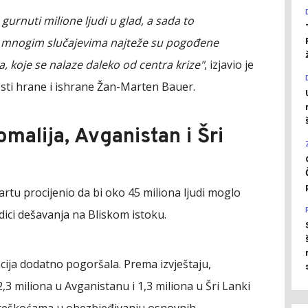
gurnuti milione ljudi u glad, a sada to
mnogim slučajevima najteže su pogođene
, koje se nalaze daleko od centra krize"
, izjavio je
osti hrane i ishrane Žan-Marten Bauer.
malija, Avganistan i Šri
rtu procijenio da bi oko 45 miliona ljudi moglo
edici dešavanja na Bliskom istoku.
acija dodatno pogoršala. Prema izvještaju,
 2,3 miliona u Avganistanu i 1,3 miliona u Šri Lanki