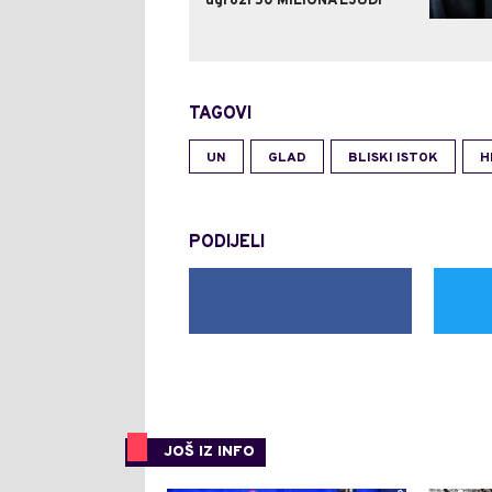
ugrozi 50 MILIONA LJUDI
TAGOVI
UN
GLAD
BLISKI ISTOK
H
PODIJELI
JOŠ IZ INFO