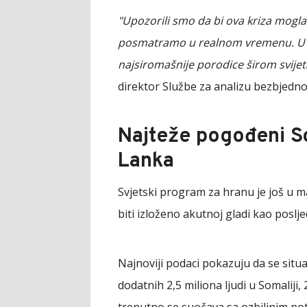
"Upozorili smo da bi ova kriza mogla 
posmatramo u realnom vremenu. U 
najsiromašnije porodice širom svijeta
direktor Službe za analizu bezbjedn
Najteže pogođeni So
Lanka
Svjetski program za hranu je još u ma
biti izloženo akutnoj gladi kao poslj
Najnoviji podaci pokazuju da se situ
dodatnih 2,5 miliona ljudi u Somaliji,