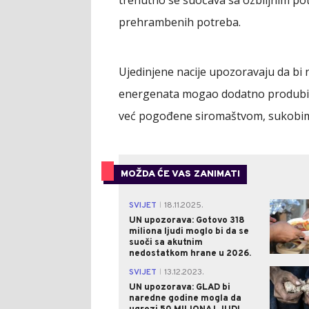
trenutno se suočava sa ozbiljnim p
prehrambenih potreba.
Ujedinjene nacije upozoravaju da bi 
energenata mogao dodatno produbiti
već pogođene siromaštvom, sukobim
MOŽDA ĆE VAS ZANIMATI
SVIJET
18.11.2025.
|
UN upozorava: Gotovo 318
miliona ljudi moglo bi da se
suoči sa akutnim
nedostatkom hrane u 2026.
SVIJET
13.12.2023.
|
UN upozorava: GLAD bi
naredne godine mogla da