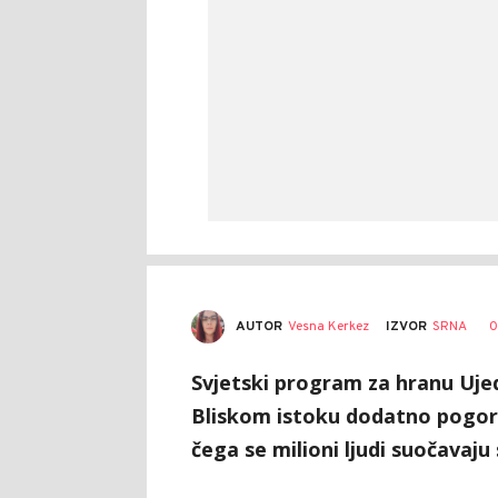
AUTOR
Vesna Kerkez
0
IZVOR
SRNA
Svjetski program za hranu Ujed
Bliskom istoku dodatno pogor
čega se milioni ljudi suočavaju 