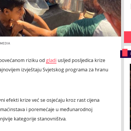
IMEDIA
su povećanom riziku od
gladi
usljed posljedica krize
ajnovijem izvještaju Svjetskog programa za hranu
i efekti krize već se osjećaju kroz rast cijena
domaćinstava i poremećaje u međunarodnoj
jivije kategorije stanovništva.