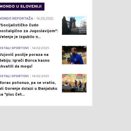
MONDO U SLOVENIJI
4
MONDO REPORTAŽA
16.02.2021.
|
"Socijalističko čudo
nostalgično za Jugoslavijom":
Velenje je izgubilo n...
1
OSTALI SPORTOVI
14.02.2021.
|
Vujović poslije poraza na
debiju: Igrači Borca kasno
shvatili da mogu!
3
OSTALI SPORTOVI
14.02.2021.
|
Borac potonuo, pa se vratio,
ali Gorenje dolazi u Banjaluku
sa "plus čet...