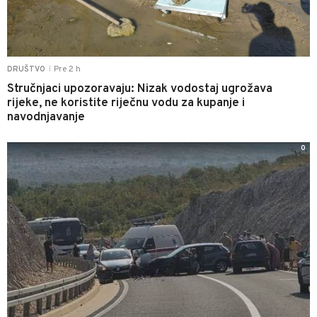
Pre 2 h
DRUŠTVO
|
Stručnjaci upozoravaju: Nizak vodostaj ugrožava
rijeke, ne koristite riječnu vodu za kupanje i
navodnjavanje
0