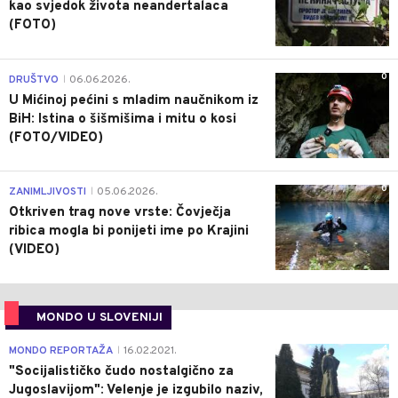
kao svjedok života neandertalaca
(FOTO)
0
DRUŠTVO
06.06.2026.
|
U Mićinoj pećini s mladim naučnikom iz
BiH: Istina o šišmišima i mitu o kosi
(FOTO/VIDEO)
0
ZANIMLJIVOSTI
05.06.2026.
|
Otkriven trag nove vrste: Čovječja
ribica mogla bi ponijeti ime po Krajini
(VIDEO)
MONDO U SLOVENIJI
4
MONDO REPORTAŽA
16.02.2021.
|
"Socijalističko čudo nostalgično za
Jugoslavijom": Velenje je izgubilo naziv,