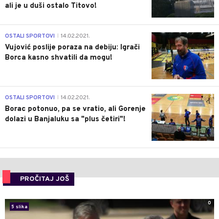
ali je u duši ostalo Titovo!
1
OSTALI SPORTOVI
14.02.2021.
|
Vujović poslije poraza na debiju: Igrači
Borca kasno shvatili da mogu!
3
OSTALI SPORTOVI
14.02.2021.
|
Borac potonuo, pa se vratio, ali Gorenje
dolazi u Banjaluku sa "plus četiri"!
PROČITAJ JOŠ
0
5 slika