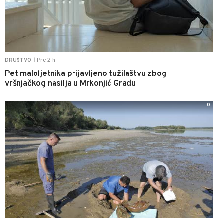
Pre 2 h
DRUŠTVO
|
Pet maloljetnika prijavljeno tužilaštvu zbog
vršnjačkog nasilja u Mrkonjić Gradu
0