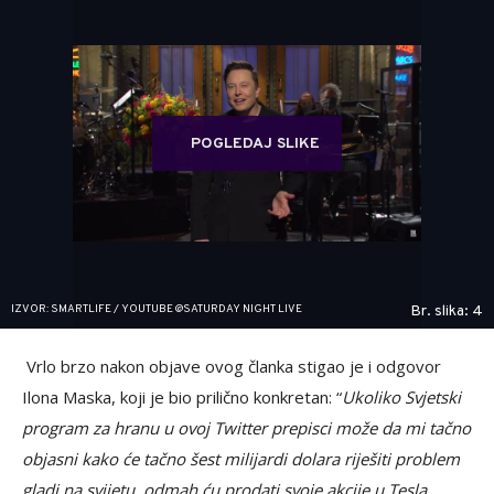
POGLEDAJ SLIKE
IZVOR: SMARTLIFE / YOUTUBE @SATURDAY NIGHT LIVE
Br. slika: 4
Vrlo brzo nakon objave ovog članka stigao je i odgovor
Ilona Maska, koji je bio prilično konkretan: “
Ukoliko Svjetski
program za hranu u ovoj Twitter prepisci može da mi tačno
objasni kako će tačno šest milijardi dolara riješiti problem
gladi na svijetu, odmah ću prodati svoje akcije u Tesla