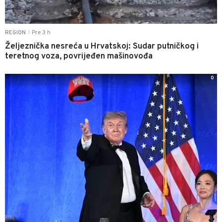
Pre 3 h
REGION
|
Željeznička nesreća u Hrvatskoj: Sudar putničkog i
teretnog voza, povrijeđen mašinovođa
0