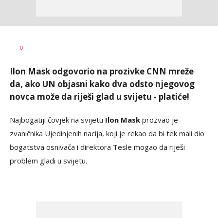
Dragana
AUTOR
0
Božić
Ilon Mask odgovorio na prozivke CNN mreže
da, ako UN objasni kako dva odsto njegovog
novca može da riješi glad u svijetu - platiće!
Najbogatiji čovjek na svijetu
Ilon Mask
prozvao je
zvaničnika Ujedinjenih nacija, koji je rekao da bi tek mali dio
bogatstva osnivača i direktora Tesle mogao da riješi
problem gladi u svijetu.