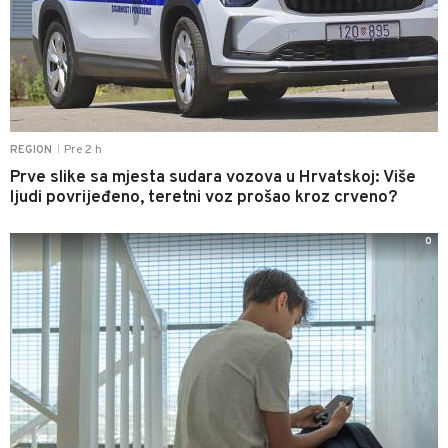
Pre 2 h
REGION
|
Prve slike sa mjesta sudara vozova u Hrvatskoj: Više
ljudi povrijeđeno, teretni voz prošao kroz crveno?
0