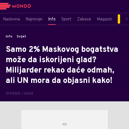
Naslovna
Najnovije
Info
Sport
Zabava
Magazin
M
Info
Svijet
Samo 2% Maskovog bogatstva
može da iskorijeni glad?
Milijarder rekao daće odmah,
ali UN mora da objasni kako!
01.11.2021. / 22:24