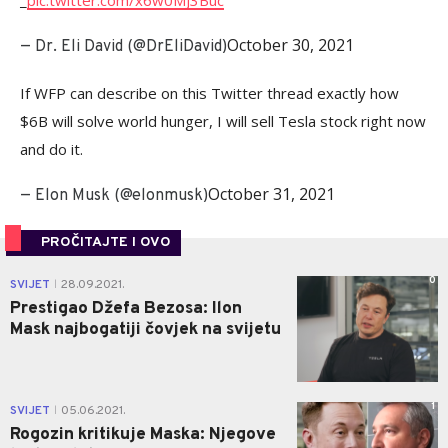
_
pic.twitter.com/x6w0MJ3Buc
October 30, 2021
— Dr. Eli David (@DrEliDavid)
If WFP can describe on this Twitter thread exactly how
$6B will solve world hunger, I will sell Tesla stock right now
and do it.
October 31, 2021
— Elon Musk (@elonmusk)
PROČITAJTE I OVO
0
SVIJET
28.09.2021.
|
Prestigao Džefa Bezosa: Ilon
Mask najbogatiji čovjek na svijetu
1
SVIJET
05.06.2021.
|
Rogozin kritikuje Maska: Njegove