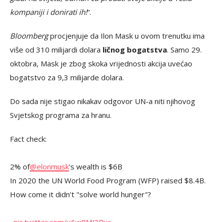
kompaniji i donirati ih!
“.
Bloomberg
procjenjuje da Ilon Mask u ovom trenutku ima
više od 310 milijardi dolara
ličnog bogatstva
. Samo 29.
oktobra, Mask je zbog skoka vrijednosti akcija uvećao
bogatstvo za 9,3 milijarde dolara.
Do sada nije stigao nikakav odgovor UN-a niti njihovog
Svjetskog programa za hranu.
Fact check:
2% of
@elonmusk
's wealth is $6B
In 2020 the UN World Food Program (WFP) raised $8.4B.
How come it didn't "solve world hunger"?