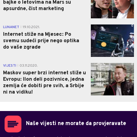
bajke o letovima na Mars su
apsurdne, čist marketing
0
LUNANET
19.10.2021.
|
Internet stiže na Mjesec: Po
svemu sudeći prije nego optika
do vaše zgrade
0
VIJESTI
03.11.2020.
|
Maskov super brzi internet stiže u
Evropu: Ilon deli pozivnice, jedna
zemlja će dobiti pre svih, a Srbije
ni na vidiku!
Naše vijesti ne morate da provjeravate