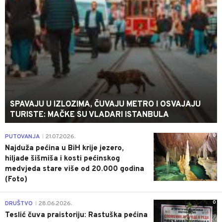
SPAVAJU U IZLOZIMA, ČUVAJU METRO I OSVAJAJU
TURISTE: MAČKE SU VLADARI ISTANBULA
0
PUTOVANJA
21.07.2026.
|
Najduža pećina u BiH krije jezero,
hiljade šišmiša i kosti pećinskog
medvjeda stare više od 20.000 godina
(Foto)
0
DRUŠTVO
28.06.2026.
|
Teslić čuva praistoriju: Rastuška pećina