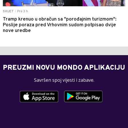
Pre 3 h
SVIJET
|
Tramp krenuo u obračun sa "porođajnim turizmom":
Poslije poraza pred Vrhovnim sudom potpisao dvije
nove uredbe
PREUZMI NOVU MONDO APLIKACIJU
Savršen spoj vijesti i zabave.