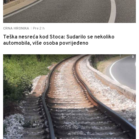
Pre 2 h
CRNA HRONIKA
|
Teška nesreća kod Stoca: Sudarilo se nekoliko
automobila, više osoba povrijeđeno
0