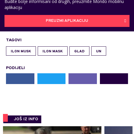
Budite bolje informisani od drugih, preuzmite Mondo mobilnu
aplikaciju
PREUZMI APLIKACIJU
TAGOVI
ILON MUSK
ILON MASK
GLAD
UN
PODIJELI
JOŠ IZ INFO
0