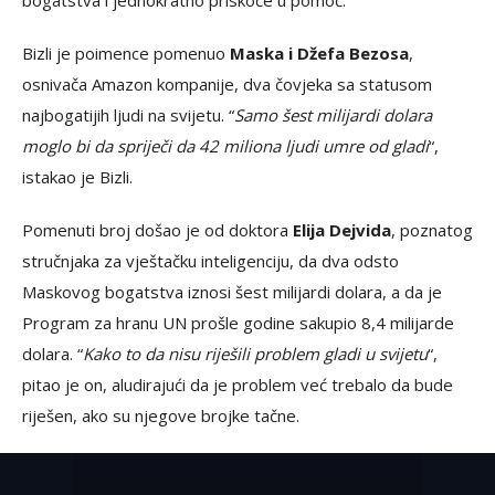
bogatstva i jednokratno priskoče u pomoć.
Bizli je poimence pomenuo
Maska i Džefa Bezosa
,
osnivača Amazon kompanije, dva čovjeka sa statusom
najbogatijih ljudi na svijetu. “
Samo šest milijardi dolara
moglo bi da spriječi da 42 miliona ljudi umre od gladi
“,
istakao je Bizli.
Pomenuti broj došao je od doktora
Elija Dejvida
, poznatog
stručnjaka za vještačku inteligenciju, da dva odsto
Maskovog bogatstva iznosi šest milijardi dolara, a da je
Program za hranu UN prošle godine sakupio 8,4 milijarde
dolara. “
Kako to da nisu riješili problem gladi u svijetu
“,
pitao je on, aludirajući da je problem već trebalo da bude
riješen, ako su njegove brojke tačne.