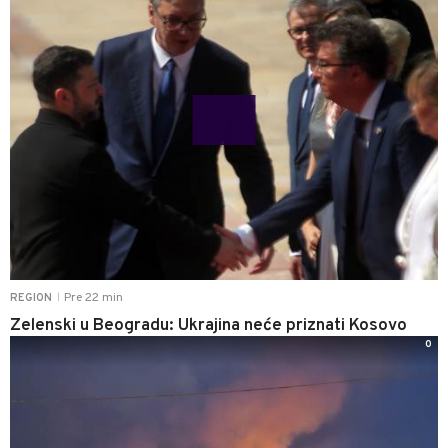
Pre 22 min
REGION
|
Zelenski u Beogradu: Ukrajina neće priznati Kosovo
0