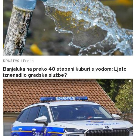
Pre 1 h
DRUŠTVO
|
Banjaluka na preko 40 stepeni kuburi s vodom: Ljeto
iznenadilo gradske službe?
0