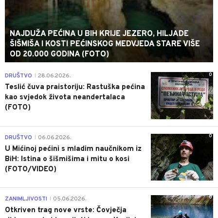
NAJDUŽA PEĆINA U BIH KRIJE JEZERO, HILJADE
ŠIŠMIŠA I KOSTI PEĆINSKOG MEDVJEDA STARE VIŠE
OD 20.000 GODINA (FOTO)
0
DRUŠTVO
28.06.2026.
|
Teslić čuva praistoriju: Rastuška pećina
kao svjedok života neandertalaca
(FOTO)
0
DRUŠTVO
06.06.2026.
|
U Mićinoj pećini s mladim naučnikom iz
BiH: Istina o šišmišima i mitu o kosi
(FOTO/VIDEO)
0
ZANIMLJIVOSTI
05.06.2026.
|
Otkriven trag nove vrste: Čovječja