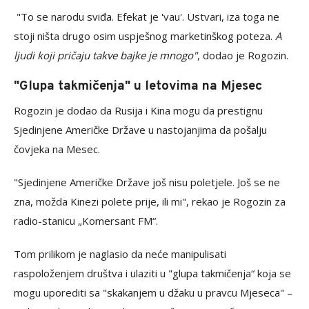
"To se narodu sviđa. Efekat je 'vau'. Ustvari, iza toga ne
stoji ništa drugo osim uspješnog marketinškog poteza.
A
ljudi koji pričaju takve bajke je mnogo"
, dodao je Rogozin.
"Glupa takmičenja" u letovima na Mjesec
Rogozin je dodao da Rusija i Kina mogu da prestignu
Sjedinjene Američke Države u nastojanjima da pošalju
čovjeka na Mesec.
"Sjedinjene Američke Države još nisu poletjele. Još se ne
zna, možda Kinezi polete prije, ili mi", rekao je Rogozin za
radio-stanicu „Komersant FM“.
Tom prilikom je naglasio da neće manipulisati
raspoloženjem društva i ulaziti u "glupa takmičenja“ koja se
mogu uporediti sa "skakanjem u džaku u pravcu Mjeseca" –