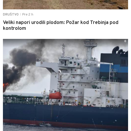
Pre 2 h
DRUŠTVO
|
Veliki napori urodili plodom: Požar kod Trebinja pod
kontrolom
0