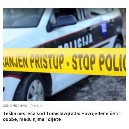
0
Pre 6 h
CRNA HRONIKA
|
Teška nesreća kod Tomislavgrada: Povrijeđene četiri
osobe, među njima i dijete