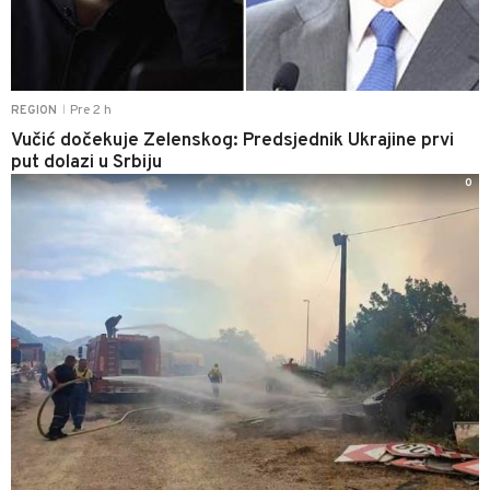
Pre 2 h
REGION
|
Vučić dočekuje Zelenskog: Predsjednik Ukrajine prvi
put dolazi u Srbiju
0