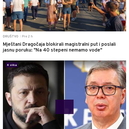
Pre 2 h
DRUŠTVO
|
Mještani Dragočaja blokirali magistralni put i poslali
jasnu poruku: "Na 40 stepeni nemamo vode"
0
4 slika