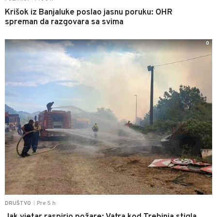
Krišok iz Banjaluke poslao jasnu poruku: OHR
spreman da razgovara sa svima
0
Pre 5 h
DRUŠTVO
|