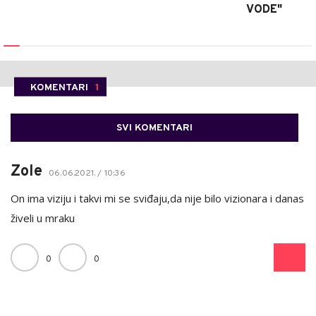
VODE"
KOMENTARI
1
SVI KOMENTARI
Zole
06.06.2021. / 10:36
On ima viziju i takvi mi se sviđaju,da nije bilo vizionara i danas
živeli u mraku
0
0