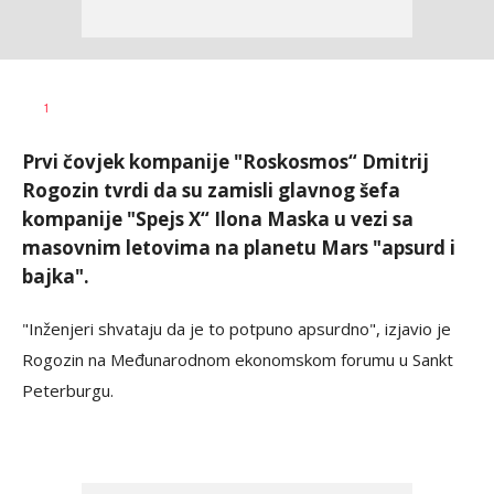
Veljko
AUTOR
1
Petranović
Prvi čovjek kompanije "Roskosmos“ Dmitrij
Rogozin tvrdi da su zamisli glavnog šefa
kompanije "Spejs X“ Ilona Maska u vezi sa
masovnim letovima na planetu Mars "apsurd i
bajka".
"Inženjeri shvataju da je to potpuno apsurdno", izjavio je
Rogozin na Međunarodnom ekonomskom forumu u Sankt
Peterburgu.