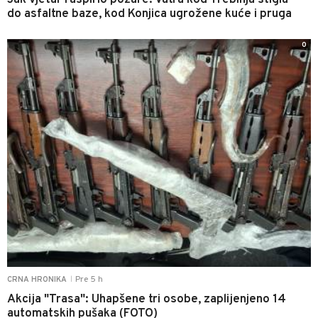
Jak vjetar raspirio požare: Vatra kod Trebinja stigla
do asfaltne baze, kod Konjica ugrožene kuće i pruga
0
Pre 5 h
CRNA HRONIKA
|
Akcija "Trasa": Uhapšene tri osobe, zaplijenjeno 14
automatskih pušaka (FOTO)