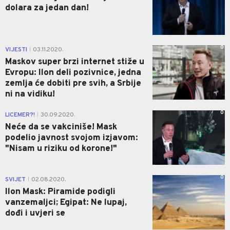
dolara za jedan dan!
0
VIJESTI
03.11.2020.
|
Maskov super brzi internet stiže u
Evropu: Ilon deli pozivnice, jedna
zemlja će dobiti pre svih, a Srbije
ni na vidiku!
0
LICEMER?!
30.09.2020.
|
Neće da se vakciniše! Mask
podelio javnost svojom izjavom:
"Nisam u riziku od korone!"
0
SVIJET
02.08.2020.
|
Ilon Mask: Piramide podigli
vanzemaljci; Egipat: Ne lupaj,
dođi i uvjeri se