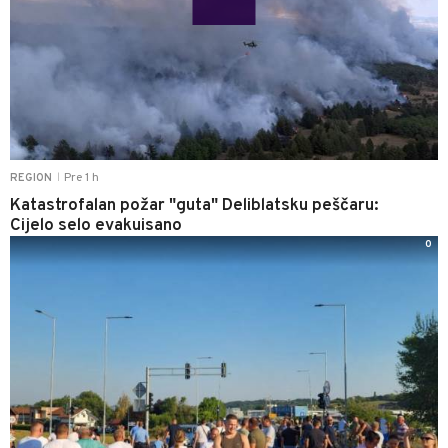
Pre 1 h
REGION
|
Katastrofalan požar "guta" Deliblatsku peščaru:
Cijelo selo evakuisano
0