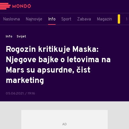
Naslovna
Najnovije
Info
Sport
Zabava
Magazin
M
Info
Svijet
Rogozin kritikuje Maska:
Njegove bajke o letovima na
Mars su apsurdne, čist
marketing
05.06.2021. / 19:16