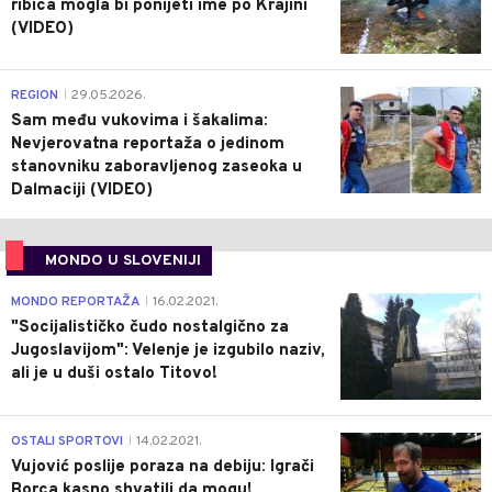
ribica mogla bi ponijeti ime po Krajini
(VIDEO)
0
REGION
29.05.2026.
|
Sam među vukovima i šakalima:
Nevjerovatna reportaža o jedinom
stanovniku zaboravljenog zaseoka u
Dalmaciji (VIDEO)
MONDO U SLOVENIJI
4
MONDO REPORTAŽA
16.02.2021.
|
"Socijalističko čudo nostalgično za
Jugoslavijom": Velenje je izgubilo naziv,
ali je u duši ostalo Titovo!
1
OSTALI SPORTOVI
14.02.2021.
|
Vujović poslije poraza na debiju: Igrači
Borca kasno shvatili da mogu!