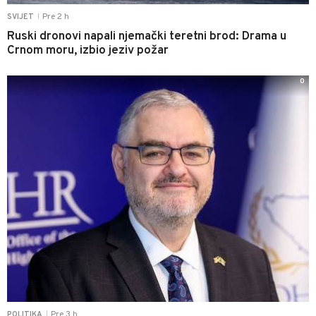
Pre 2 h
SVIJET
|
Ruski dronovi napali njemački teretni brod: Drama u
Crnom moru, izbio jeziv požar
0
Pre 3 h
POLITIKA
|