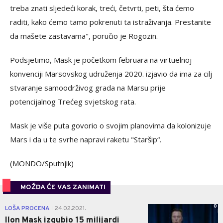
treba znati sljedeći korak, treći, četvrti, peti, šta ćemo
raditi, kako ćemo tamo pokrenuti ta istraživanja. Prestanite
da mašete zastavama", poručio je Rogozin.
Podsjetimo, Mask je početkom februara na virtuelnoj
konvenciji Marsovskog udruženja 2020. izjavio da ima za cilj
stvaranje samoodrživog grada na Marsu prije
potencijalnog Trećeg svjetskog rata.
Mask je više puta govorio o svojim planovima da kolonizuje
Mars i da u te svrhe napravi raketu "Staršip“.
(MONDO/Sputnjik)
MOŽDA ĆE VAS ZANIMATI
0
LOŠA PROCENA
24.02.2021.
|
Ilon Mask izgubio 15 milijardi