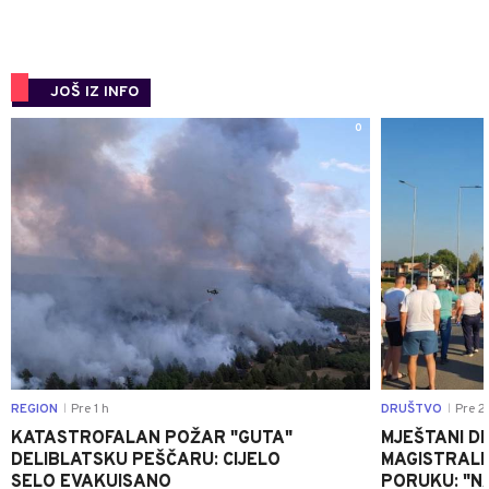
JOŠ IZ INFO
0
REGION
Pre 1 h
DRUŠTVO
Pre 2
|
|
KATASTROFALAN POŽAR "GUTA"
MJEŠTANI D
DELIBLATSKU PEŠČARU: CIJELO
MAGISTRALNI
SELO EVAKUISANO
PORUKU: "N