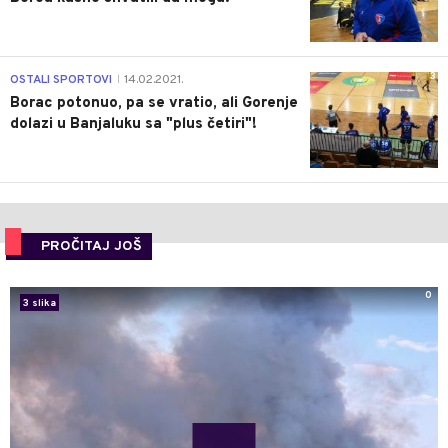
3
OSTALI SPORTOVI
14.02.2021.
|
Borac potonuo, pa se vratio, ali Gorenje
dolazi u Banjaluku sa "plus četiri"!
PROČITAJ JOŠ
0
3 slika