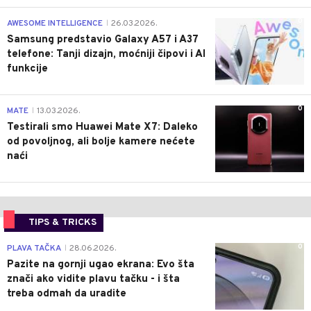
0
AWESOME INTELLIGENCE
26.03.2026.
|
Samsung predstavio Galaxy A57 i A37
telefone: Tanji dizajn, moćniji čipovi i AI
funkcije
0
MATE
13.03.2026.
|
Testirali smo Huawei Mate X7: Daleko
od povoljnog, ali bolje kamere nećete
naći
TIPS & TRICKS
0
PLAVA TAČKA
28.06.2026.
|
Pazite na gornji ugao ekrana: Evo šta
znači ako vidite plavu tačku - i šta
treba odmah da uradite