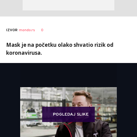
0
IZVOR
mondo.rs
Mask je na početku olako shvatio rizik od
koronavirusa.
POGLEDAJ SLIKE