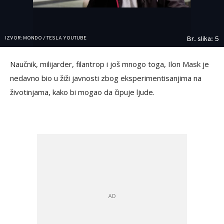
IZVOR: MONDO / TESLA YOUTUBE
Br. slika: 5
Naučnik, milijarder, filantrop i još mnogo toga, Ilon Mask je
nedavno bio u žiži javnosti zbog eksperimentisanjima na
životinjama, kako bi mogao da čipuje ljude.