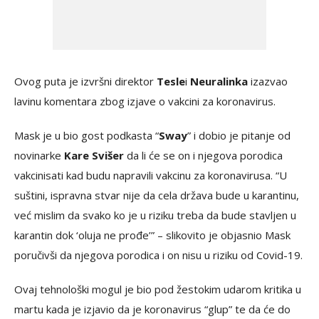
Ovog puta je izvršni direktor
Tesle
i
Neuralinka
izazvao
lavinu komentara zbog izjave o vakcini za koronavirus.
Mask je u bio gost podkasta “
Sway
” i dobio je pitanje od
novinarke
Kare Svišer
da li će se on i njegova porodica
vakcinisati kad budu napravili vakcinu za koronavirusa. “U
suštini, ispravna stvar nije da cela država bude u karantinu,
već mislim da svako ko je u riziku treba da bude stavljen u
karantin dok ‘oluja ne prođe’” – slikovito je objasnio Mask
poručivši da njegova porodica i on nisu u riziku od Covid-19.
Ovaj tehnološki mogul je bio pod žestokim udarom kritika u
martu kada je izjavio da je koronavirus “glup” te da će do