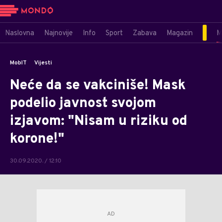
Naslovna
Najnovije
Info
Sport
Zabava
Magazin
M
MobIT
Vijesti
Neće da se vakciniše! Mask
podelio javnost svojom
izjavom: "Nisam u riziku od
korone!"
30.09.2020. / 12:10