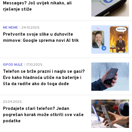
Messages? Još uvijek nikako, ali
rješenje stiže
0
ME MEME
24.10.2025.
|
Pretvorite svoje slike u duhovite
mimove: Google sprema novi AI trik
0
ISPOD NULE
17.10.2025.
|
Telefon se brže prazni i naglo se gasi?
Evo kako hladnoća utiče na baterije i
šta da radite ako do toga dođe
0
23.09.2025.
Prodajete stari telefon? Jedan
pogrešan korak može otkriti sve vaše
podatke