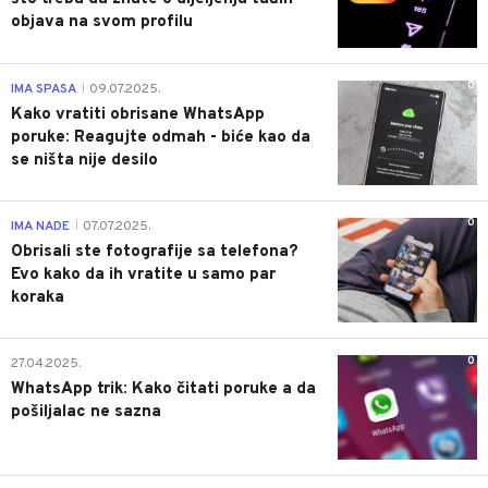
objava na svom profilu
0
IMA SPASA
09.07.2025.
|
Kako vratiti obrisane WhatsApp
poruke: Reagujte odmah - biće kao da
se ništa nije desilo
0
IMA NADE
07.07.2025.
|
Obrisali ste fotografije sa telefona?
Evo kako da ih vratite u samo par
koraka
0
27.04.2025.
WhatsApp trik: Kako čitati poruke a da
pošiljalac ne sazna