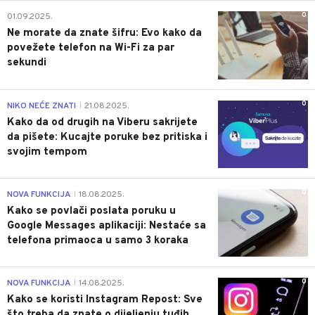
0
01.09.2025.
Ne morate da znate šifru: Evo kako da
povežete telefon na Wi-Fi za par
sekundi
0
NIKO NEĆE ZNATI
21.08.2025.
|
Kako da od drugih na Viberu sakrijete
da pišete: Kucajte poruke bez pritiska i
svojim tempom
0
NOVA FUNKCIJA
18.08.2025.
|
Kako se povlači poslata poruku u
Google Messages aplikaciji: Nestaće sa
telefona primaoca u samo 3 koraka
0
NOVA FUNKCIJA
14.08.2025.
|
Kako se koristi Instagram Repost: Sve
što treba da znate o dijeljenju tuđih