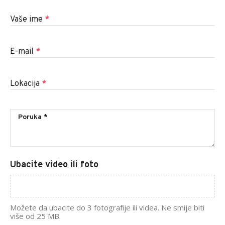
Vaše ime
*
E-mail
*
Lokacija
*
Ubacite video ili foto
Možete da ubacite do 3 fotografije ili videa. Ne smije biti
više od 25 MB.