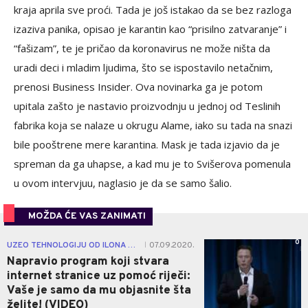
kraja aprila sve proći. Tada je još istakao da se bez razloga
izaziva panika, opisao je karantin kao “prisilno zatvaranje” i
“fašizam”, te je pričao da koronavirus ne može ništa da
uradi deci i mladim ljudima, što se ispostavilo netačnim,
prenosi Business Insider. Ova novinarka ga je potom
upitala zašto je nastavio proizvodnju u jednoj od Teslinih
fabrika koja se nalaze u okrugu Alame, iako su tada na snazi
bile pooštrene mere karantina. Mask je tada izjavio da je
spreman da ga uhapse, a kad mu je to Svišerova pomenula
u ovom intervjuu, naglasio je da se samo šalio.
MOŽDA ĆE VAS ZANIMATI
0
UZEO TEHNOLOGIJU OD ILONA MASKA
07.09.2020.
|
Napravio program koji stvara
internet stranice uz pomoć riječi:
Vaše je samo da mu objasnite šta
želite! (VIDEO)