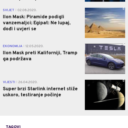
0
SVIJET
02.08.2020.
|
Ilon Mask: Piramide podigli
vanzemaljci; Egipat: Ne lupaj,
dođi i uvjeri se
0
EKONOMIJA
12.05.2020.
|
Ilon Mask preti Kaliforniji, Tramp
ga podržava
0
VIJESTI
26.04.2020.
|
Super brzi Starlink internet stiže
uskoro, testiranje počinje
TAGOVI