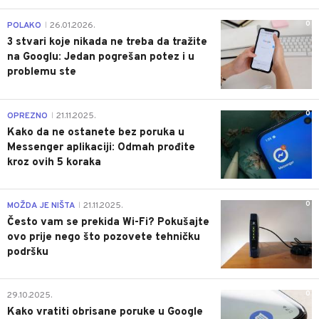
0
POLAKO
26.01.2026.
|
3 stvari koje nikada ne treba da tražite
na Googlu: Jedan pogrešan potez i u
problemu ste
0
OPREZNO
21.11.2025.
|
Kako da ne ostanete bez poruka u
Messenger aplikaciji: Odmah prođite
kroz ovih 5 koraka
0
MOŽDA JE NIŠTA
21.11.2025.
|
Često vam se prekida Wi-Fi? Pokušajte
ovo prije nego što pozovete tehničku
podršku
0
29.10.2025.
Kako vratiti obrisane poruke u Google