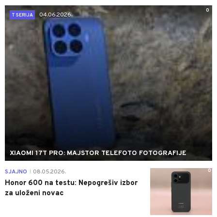
0
04.06.2026.
T SERIJA
XIAOMI 17T PRO: MAJSTOR TELEFOTO FOTOGRAFIJE
0
SJAJNO
08.05.2026.
|
Honor 600 na testu: Nepogrešiv izbor
za uloženi novac