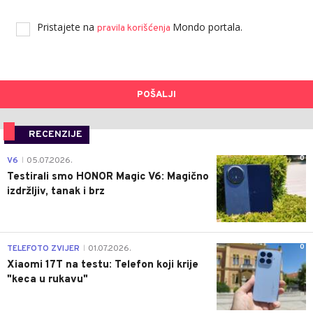
Pristajete na
Mondo portala.
pravila korišćenja
POŠALJI
RECENZIJE
0
V6
05.07.2026.
|
Testirali smo HONOR Magic V6: Magično
izdržljiv, tanak i brz
0
TELEFOTO ZVIJER
01.07.2026.
|
Xiaomi 17T na testu: Telefon koji krije
"keca u rukavu"