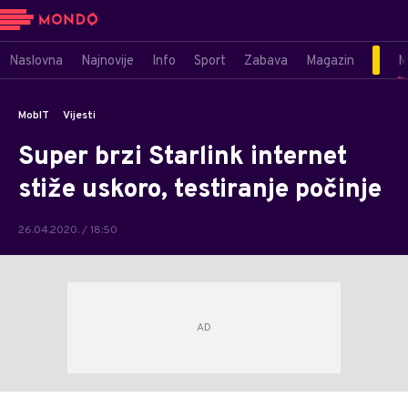
Naslovna
Najnovije
Info
Sport
Zabava
Magazin
M
MobIT
Vijesti
Super brzi Starlink internet
stiže uskoro, testiranje počinje
26.04.2020. / 18:50