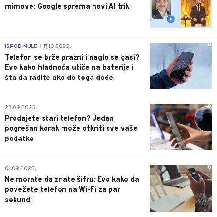
mimove: Google sprema novi AI trik
0
ISPOD NULE
17.10.2025.
|
Telefon se brže prazni i naglo se gasi?
Evo kako hladnoća utiče na baterije i
šta da radite ako do toga dođe
0
23.09.2025.
Prodajete stari telefon? Jedan
pogrešan korak može otkriti sve vaše
podatke
0
01.09.2025.
Ne morate da znate šifru: Evo kako da
povežete telefon na Wi-Fi za par
sekundi