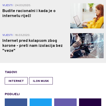
0
VIJESTI
24.03.2020.
|
Budite racionalni i kada je o
internetu riječ!
0
VIJESTI
18.03.2020.
|
Internet pred kolapsom zbog
korone - preti nam izolacija bez
"veze"
TAGOVI
INTERNET
ILON MUSK
PODIJELI