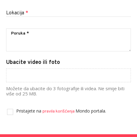
Lokacija
*
Ubacite video ili foto
Možete da ubacite do 3 fotografije ili videa. Ne smije biti
više od 25 MB.
Pristajete na
Mondo portala.
pravila korišćenja