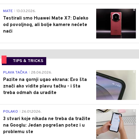
0
MATE
13.03.2026.
|
Testirali smo Huawei Mate X7: Daleko
od povoljnog, ali bolje kamere nećete
naći
TIPS & TRICKS
0
PLAVA TAČKA
28.06.2026.
|
Pazite na gornji ugao ekrana: Evo šta
znači ako vidite plavu tačku - i šta
treba odmah da uradite
0
POLAKO
26.01.2026.
|
3 stvari koje nikada ne treba da tražite
na Googlu: Jedan pogrešan potez i u
problemu ste