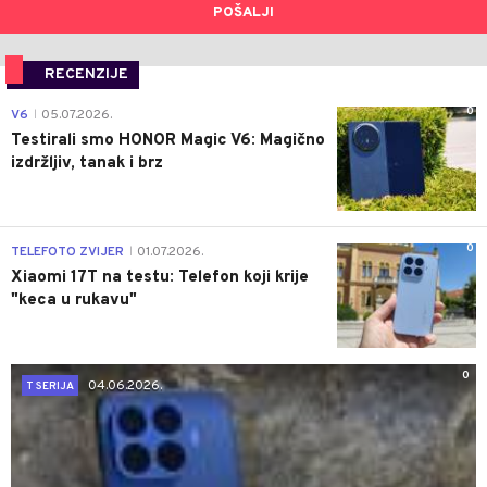
POŠALJI
RECENZIJE
0
V6
05.07.2026.
|
Testirali smo HONOR Magic V6: Magično
izdržljiv, tanak i brz
0
TELEFOTO ZVIJER
01.07.2026.
|
Xiaomi 17T na testu: Telefon koji krije
"keca u rukavu"
0
04.06.2026.
T SERIJA