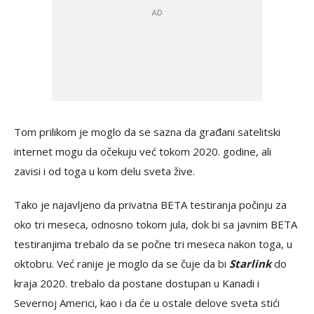
Tom prilikom je moglo da se sazna da građani satelitski
internet mogu da očekuju već tokom 2020. godine, ali
zavisi i od toga u kom delu sveta žive.
Tako je najavljeno da privatna BETA testiranja počinju za
oko tri meseca, odnosno tokom jula, dok bi sa javnim BETA
testiranjima trebalo da se počne tri meseca nakon toga, u
oktobru. Već ranije je moglo da se čuje da bi
Starlink
do
kraja 2020. trebalo da postane dostupan u Kanadi i
Severnoj Americi, kao i da će u ostale delove sveta stići