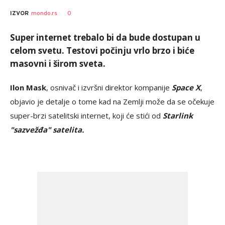
Marko
AUTOR
0
IZVOR
mondo.rs
Čavić
Super internet trebalo bi da bude dostupan u
celom svetu. Testovi počinju vrlo brzo i biće
masovni i širom sveta.
Ilon Mask
, osnivač i izvršni direktor kompanije
Space X
,
objavio je detalje o tome kad na Zemlji može da se očekuje
super-brzi satelitski internet, koji će stići od
Starlink
"sazvežđa" satelita.