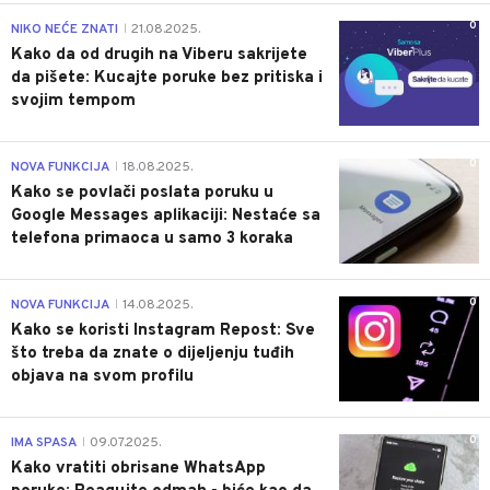
0
NIKO NEĆE ZNATI
21.08.2025.
|
Kako da od drugih na Viberu sakrijete
da pišete: Kucajte poruke bez pritiska i
svojim tempom
0
NOVA FUNKCIJA
18.08.2025.
|
Kako se povlači poslata poruku u
Google Messages aplikaciji: Nestaće sa
telefona primaoca u samo 3 koraka
0
NOVA FUNKCIJA
14.08.2025.
|
Kako se koristi Instagram Repost: Sve
što treba da znate o dijeljenju tuđih
objava na svom profilu
0
IMA SPASA
09.07.2025.
|
Kako vratiti obrisane WhatsApp