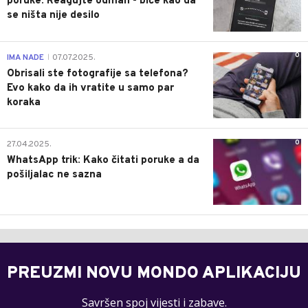
poruke: Reagujte odmah - biće kao da
se ništa nije desilo
0
IMA NADE
07.07.2025.
|
Obrisali ste fotografije sa telefona?
Evo kako da ih vratite u samo par
koraka
0
27.04.2025.
WhatsApp trik: Kako čitati poruke a da
pošiljalac ne sazna
PREUZMI NOVU MONDO APLIKACIJU
Savršen spoj vijesti i zabave.