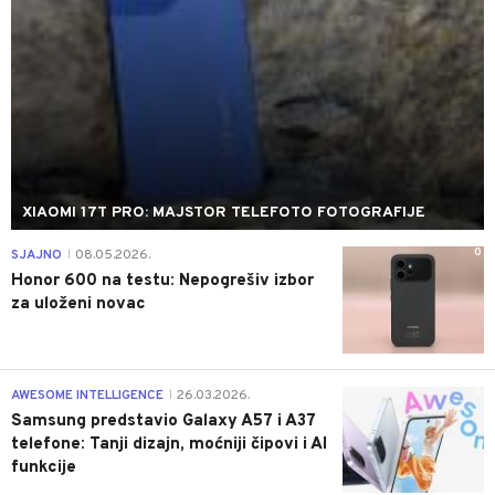
XIAOMI 17T PRO: MAJSTOR TELEFOTO FOTOGRAFIJE
0
SJAJNO
08.05.2026.
|
Honor 600 na testu: Nepogrešiv izbor
za uloženi novac
0
AWESOME INTELLIGENCE
26.03.2026.
|
Samsung predstavio Galaxy A57 i A37
telefone: Tanji dizajn, moćniji čipovi i AI
funkcije