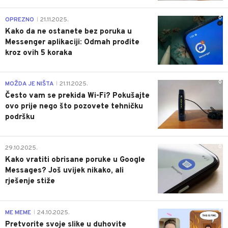
0
OPREZNO
21.11.2025.
|
Kako da ne ostanete bez poruka u
Messenger aplikaciji: Odmah prođite
kroz ovih 5 koraka
0
MOŽDA JE NIŠTA
21.11.2025.
|
Često vam se prekida Wi-Fi? Pokušajte
ovo prije nego što pozovete tehničku
podršku
0
29.10.2025.
Kako vratiti obrisane poruke u Google
Messages? Još uvijek nikako, ali
rješenje stiže
0
ME MEME
24.10.2025.
|
Pretvorite svoje slike u duhovite