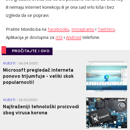
ili nemaju internet konekciju ili je ona sad vrlo loša i bez
izgleda da se popravi.
Pratite Mondo.ba na
Facebooku
,
Instagramu
i
Twitteru
.
Aplikacija je dostupna za
IOS
i
Android
telefone.
PROČITAJTE I OVO
0
VIJESTI
06.04.2020.
|
Microsoft pregledač interneta
ponovo trijumfuje - veliki skok
popularnosti!
0
VIJESTI
26.03.2020.
|
Najtraženiji tehnološki proizvodi
zbog virusa korona