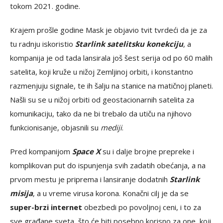
tokom 2021. godine.
Krajem prošle godine Mask je objavio tvit tvrdeći da je za
tu radnju iskoristio
Starlink satelitsku konekciju
, a
kompanija je od tada lansirala još šest serija od po 60 malih
satelita, koji kruže u nižoj Zemljinoj orbiti, i konstantno
razmenjuju signale, te ih šalju na stanice na matičnoj planeti.
Našli su se u nižoj orbiti od geostacionarnih satelita za
komunikaciju, tako da ne bi trebalo da utiču na njihovo
funkcionisanje, objasnili su
mediji
.
Pred kompanijom
Space X
su i dalje brojne prepreke i
komplikovan put do ispunjenja svih zadatih obećanja, a na
prvom mestu je priprema i lansiranje dodatnih
Starlink
misija
, a u vreme virusa korona. Konačni cilj je da se
super-brzi internet
obezbedi po povoljnoj ceni, i to za
sve građane sveta, što će biti posebno korisno za one, koji