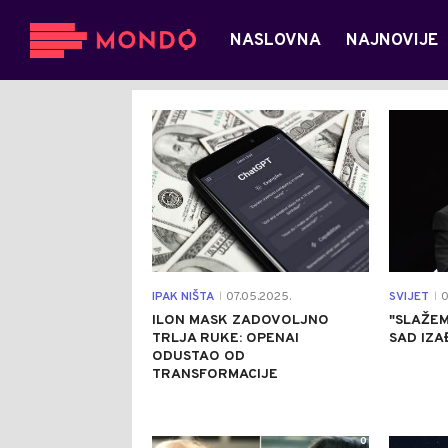
NASLOVNA
NAJNOVIJE
0
IPAK NIŠTA
07.05.2025.
SVIJET
0
|
|
ILON MASK ZADOVOLJNO
"SLAŽEM
TRLJA RUKE: OPENAI
SAD IZA
ODUSTAO OD
TRANSFORMACIJE
0