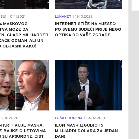
SU!
01.11.2021.
LUNANET
19.10.2021.
|
|
% MASKOVOG
INTERNET STIŽE NA MJESEC:
TVA MOŽE DA
PO SVEMU SUDEĆI PRIJE NEGO
ENI GLAD? MILIJARDER
OPTIKA DO VAŠE ZGRADE
AĆE ODMAH, ALI UN
 OBJASNI KAKO!
1
0
5.06.2021.
LOŠA PROCENA
24.02.2021.
|
 KRITIKUJE MASKA:
ILON MASK IZGUBIO 15
E BAJKE O LETOVIMA
MILIJARDI DOLARA ZA JEDAN
 SU APSURDNE, ČIST
DAN!