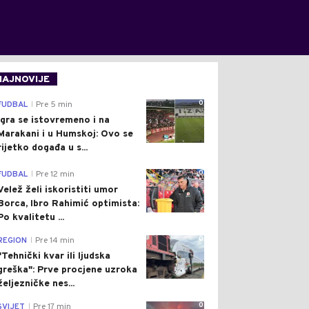
NAJNOVIJE
0
FUDBAL
Pre 5 min
|
Igra se istovremeno i na
Marakani i u Humskoj: Ovo se
rijetko događa u s...
0
FUDBAL
Pre 12 min
|
Velež želi iskoristiti umor
Borca, Ibro Rahimić optimista:
Po kvalitetu ...
0
REGION
Pre 14 min
|
"Tehnički kvar ili ljudska
greška": Prve procjene uzroka
željezničke nes...
0
SVIJET
Pre 17 min
|