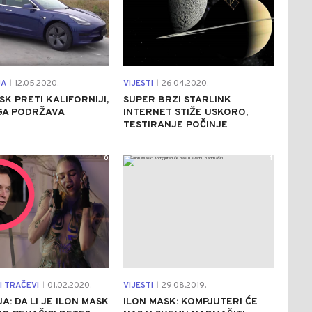
JA
12.05.2020.
VIJESTI
26.04.2020.
|
|
SK PRETI KALIFORNIJI,
SUPER BRZI STARLINK
GA PODRŽAVA
INTERNET STIŽE USKORO,
TESTIRANJE POČINJE
0
1
I TRAČEVI
01.02.2020.
VIJESTI
29.08.2019.
|
|
A: DA LI JE ILON MASK
ILON MASK: KOMPJUTERI ĆE