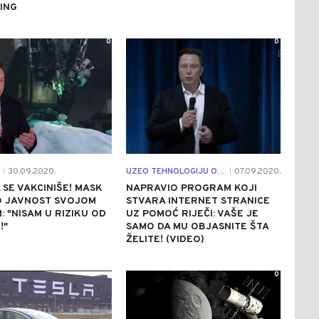
ING
0
0
30.09.2020.
UZEO TEHNOLOGIJU OD ILONA MASKA
07.09.2020.
|
|
 SE VAKCINIŠE! MASK
NAPRAVIO PROGRAM KOJI
O JAVNOST SVOJOM
STVARA INTERNET STRANICE
: "NISAM U RIZIKU OD
UZ POMOĆ RIJEČI: VAŠE JE
!"
SAMO DA MU OBJASNITE ŠTA
ŽELITE! (VIDEO)
0
0