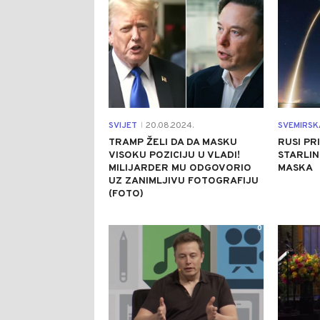
SVIJET
20.08.2024.
SVEMIRSK
|
TRAMP ŽELI DA DA MASKU
RUSI PR
VISOKU POZICIJU U VLADI!
STARLIN
MILIJARDER MU ODGOVORIO
MASKA
UZ ZANIMLJIVU FOTOGRAFIJU
(FOTO)
0