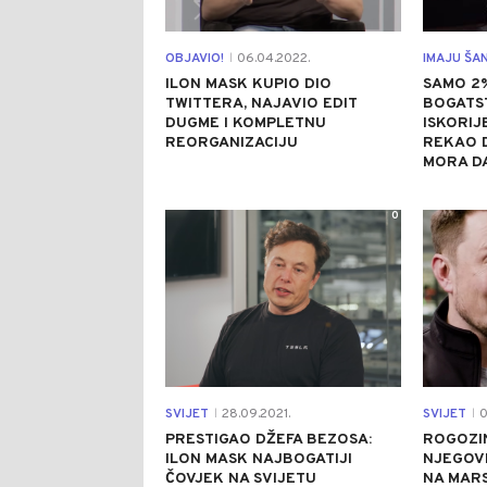
OBJAVIO!
06.04.2022.
IMAJU ŠAN
|
ILON MASK KUPIO DIO
SAMO 2
TWITTERA, NAJAVIO EDIT
BOGATS
DUGME I KOMPLETNU
ISKORIJ
REORGANIZACIJU
REKAO D
MORA DA
0
SVIJET
28.09.2021.
SVIJET
0
|
|
PRESTIGAO DŽEFA BEZOSA:
ROGOZIN
ILON MASK NAJBOGATIJI
NJEGOV
ČOVJEK NA SVIJETU
NA MARS