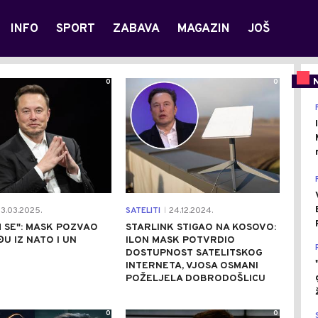
INFO
SPORT
ZABAVA
MAGAZIN
JOŠ
0
0
3.03.2025.
SATELITI
24.12.2024.
|
 SE": MASK POZVAO
STARLINK STIGAO NA KOSOVO:
ĐU IZ NATO I UN
ILON MASK POTVRDIO
DOSTUPNOST SATELITSKOG
INTERNETA, VJOSA OSMANI
POŽELJELA DOBRODOŠLICU
0
0