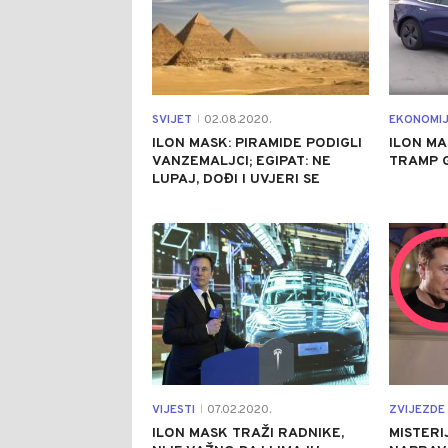
SVIJET
02.08.2020.
EKONOMI
|
ILON MASK: PIRAMIDE PODIGLI
ILON MA
VANZEMALJCI; EGIPAT: NE
TRAMP 
LUPAJ, DOĐI I UVJERI SE
0
VIJESTI
07.02.2020.
ZVIJEZDE 
|
ILON MASK TRAŽI RADNIKE,
MISTERIJ