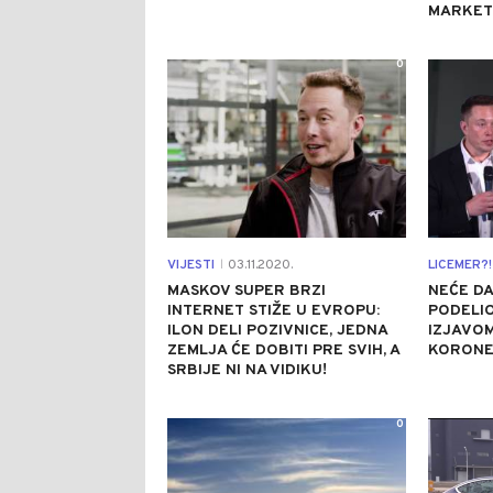
MARKET
0
VIJESTI
03.11.2020.
LICEMER?!
|
MASKOV SUPER BRZI
NEĆE DA
INTERNET STIŽE U EVROPU:
PODELI
ILON DELI POZIVNICE, JEDNA
IZJAVOM
ZEMLJA ĆE DOBITI PRE SVIH, A
KORONE
SRBIJE NI NA VIDIKU!
0