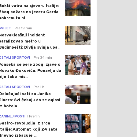
Bukti vatra na sjeveru Italije:
Zbog požara na jezeru Garda
pokrenuta hi...
0
SVIJET
Pre 19 min
|
Nesvakidašnji incident
paralizovao metro u
Budimpešti: Divlja svinja upa...
0
OSTALI SPORTOVI
Pre 34 min
|
Fonseka se pere zbog izjave o
Novaku Đokoviću: Ponavlja da
nije tako mis...
0
OSTALI SPORTOVI
Pre 1 h
|
Odlučujući sati za Janika
Sinera: Svi čekaju da se oglasi
iz hotela
0
ZANIMLJIVOSTI
Pre 1 h
|
Gastro-revolucija iz srca
Italije: Automat koji 24 sata
dnevno izbacuje ...