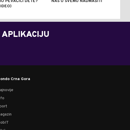
O PEVAČICI DETE?
NAS U SVEMU NADMAŠITI
VIDEO)
 APLIKACIJU
ondo Crna Gora
ajnovije
nfo
port
agazin
obIT