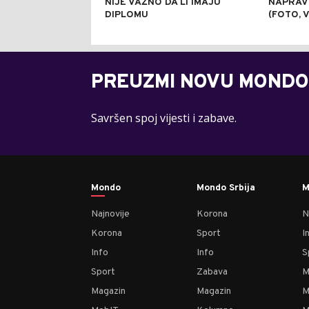
NIJE VAŽNO DA LI IMAJU
NAPRAVI
DIPLOMU
(FOTO, 
PREUZMI NOVU MONDO
Savršen spoj vijesti i zabave.
Mondo
Mondo Srbija
M
Najnovije
Korona
N
Korona
Sport
I
Info
Info
S
Sport
Zabava
M
Magazin
Magazin
M