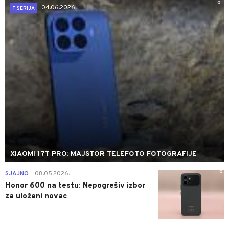
0
04.06.2026.
T SERIJA
XIAOMI 17T PRO: MAJSTOR TELEFOTO FOTOGRAFIJE
0
SJAJNO
08.05.2026.
|
Honor 600 na testu: Nepogrešiv izbor
za uloženi novac