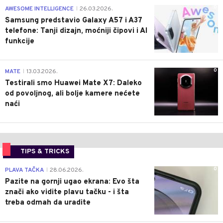
0
AWESOME INTELLIGENCE
26.03.2026.
|
Samsung predstavio Galaxy A57 i A37
telefone: Tanji dizajn, moćniji čipovi i AI
funkcije
0
MATE
13.03.2026.
|
Testirali smo Huawei Mate X7: Daleko
od povoljnog, ali bolje kamere nećete
naći
TIPS & TRICKS
0
PLAVA TAČKA
28.06.2026.
|
Pazite na gornji ugao ekrana: Evo šta
znači ako vidite plavu tačku - i šta
treba odmah da uradite