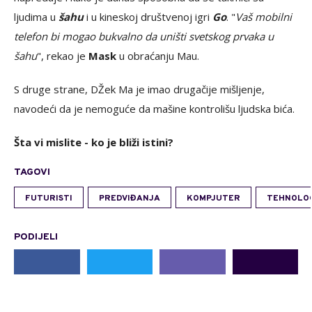
ljudima u
šahu
i u kineskoj društvenoj igri
Go
. "
Vaš mobilni
telefon bi mogao bukvalno da uništi svetskog prvaka u
šahu
", rekao je
Mask
u obraćanju Mau.
S druge strane, DŽek Ma je imao drugačije mišljenje,
navodeći da je nemoguće da mašine kontrolišu ljudska bića.
Šta vi mislite - ko je bliži istini?
TAGOVI
FUTURISTI
PREDVIĐANJA
KOMPJUTER
TEHNOLO
PODIJELI