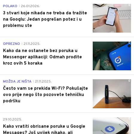
0
POLAKO
26.01.2026.
|
3 stvari koje nikada ne treba da tražite
na Googlu: Jedan pogrešan potez i u
problemu ste
0
OPREZNO
21.11.2025.
|
Kako da ne ostanete bez poruka u
Messenger aplikaciji: Odmah prođite
kroz ovih 5 koraka
0
MOŽDA JE NIŠTA
21.11.2025.
|
Često vam se prekida Wi-Fi? Pokušajte
ovo prije nego što pozovete tehničku
podršku
0
29.10.2025.
Kako vratiti obrisane poruke u Google
Messages? Još uvijek nikako, ali