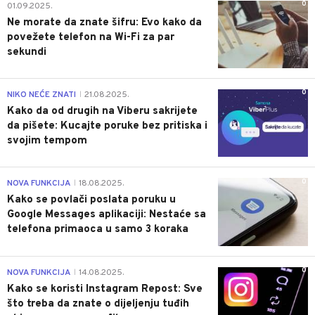
0
01.09.2025.
Ne morate da znate šifru: Evo kako da
povežete telefon na Wi-Fi za par
sekundi
0
NIKO NEĆE ZNATI
21.08.2025.
|
Kako da od drugih na Viberu sakrijete
da pišete: Kucajte poruke bez pritiska i
svojim tempom
0
NOVA FUNKCIJA
18.08.2025.
|
Kako se povlači poslata poruku u
Google Messages aplikaciji: Nestaće sa
telefona primaoca u samo 3 koraka
0
NOVA FUNKCIJA
14.08.2025.
|
Kako se koristi Instagram Repost: Sve
što treba da znate o dijeljenju tuđih