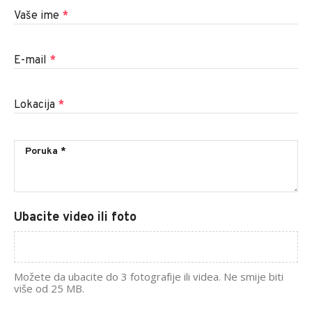
Vaše ime
*
E-mail
*
Lokacija
*
Ubacite video ili foto
Možete da ubacite do 3 fotografije ili videa. Ne smije biti
više od 25 MB.