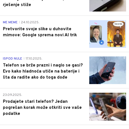
rješenje stiže
0
ME MEME
24.10.2025.
|
Pretvorite svoje slike u duhovite
mimove: Google sprema novi AI trik
0
ISPOD NULE
17.10.2025.
|
Telefon se brže prazni i naglo se gasi?
Evo kako hladnoća utiče na baterije i
šta da radite ako do toga dođe
0
23.09.2025.
Prodajete stari telefon? Jedan
pogrešan korak može otkriti sve vaše
podatke