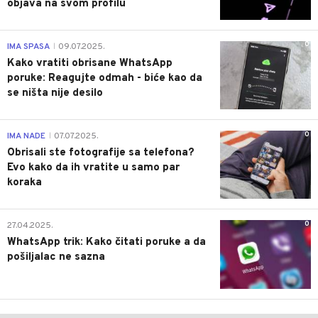
objava na svom profilu
0
IMA SPASA
09.07.2025.
|
Kako vratiti obrisane WhatsApp
poruke: Reagujte odmah - biće kao da
se ništa nije desilo
0
IMA NADE
07.07.2025.
|
Obrisali ste fotografije sa telefona?
Evo kako da ih vratite u samo par
koraka
0
27.04.2025.
WhatsApp trik: Kako čitati poruke a da
pošiljalac ne sazna