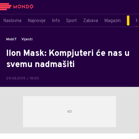
Naslovna
Najnovije
Info
Sport
Zabava
Magazin
M
MobIT
Vijesti
Ilon Mask: Kompjuteri će nas u
svemu nadmašiti
29.08.2019. / 18:00