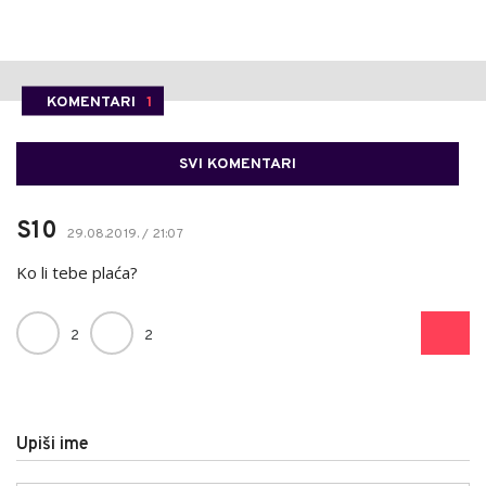
KOMENTARI
1
SVI KOMENTARI
S10
29.08.2019. / 21:07
Ko li tebe plaća?
2
2
Upiši ime