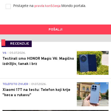
Pristajete na
Mondo portala.
pravila korišćenja
POŠALJI
RECENZIJE
0
V6
05.07.2026.
|
Testirali smo HONOR Magic V6: Magično
izdržljiv, tanak i brz
0
TELEFOTO ZVIJER
01.07.2026.
|
Xiaomi 17T na testu: Telefon koji krije
"keca u rukavu"