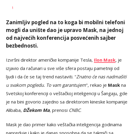
AUTOR
Tanjug
1
Zanimljiv pogled na to koga bi mobilni telefoni
mogli da unište dao je upravo Mask, na jednoj
od najvećih konferencija posvećenih sajber
bezbednosti.
Izvršni direktor američke kompanije Tesla,
Ilon Mask
, je
izjavio da računari u sve više sfera postaju pametniji od
ljudi i da će se taj trend nastaviti. "
Znatno će nas nadmašiti
u svakom pogledu. To vam garantujem
", rekao je
Mask
na
Svetskoj konferenciji o veštačkoj inteligenciji u Šangaju, gde
je na bini govorio zajedno sa direktorom kineske kompanije
Alibaba,
DŽekom Ma
, prenosi
CNBC
.
Mask je dao primer kako veštačka inteligencija godinama
napreduje i kako je danas sposobna da se takmiči sa