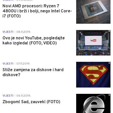
Novi AMD procesori: Ryzen 7
4800U i brži i bolji, nego Intel Core-
i7 (FOTO)
0
VIJESTI
08.11.2019.
|
Ovo je novi YouTube, pogledajte
kako izgleda! (FOTO, VIDEO)
0
VIJESTI
07.11.2019.
|
Stiže zamjena za diskove i hard
diskove?
0
VIJESTI
06.11.2019.
|
Zbogom! Sad, zauvek! (FOTO)