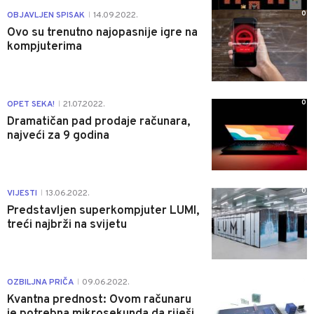
0
OBJAVLJEN SPISAK
14.09.2022.
|
Ovo su trenutno najopasnije igre na
kompjuterima
0
OPET SEKA!
21.07.2022.
|
Dramatičan pad prodaje računara,
najveći za 9 godina
0
VIJESTI
13.06.2022.
|
Predstavljen superkompjuter LUMI,
treći najbrži na svijetu
0
OZBILJNA PRIČA
09.06.2022.
|
Kvantna prednost: Ovom računaru
je potrebna mikrosekunda da riješi