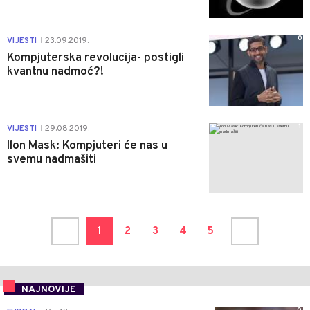
0
VIJESTI
23.09.2019.
|
Kompjuterska revolucija- postigli
kvantnu nadmoć?!
1
VIJESTI
29.08.2019.
|
Ilon Mask: Kompjuteri će nas u
svemu nadmašiti
1
2
3
4
5
NAJNOVIJE