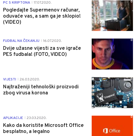
0
PC S KRIPTONA
17.07.2020.
|
Pogledajte Supermenov računar,
oduvaće vas, a sam ga je sklopio!
(VIDEO)
0
FUDBAL NA ČEKANJU
16.07.2020.
|
Dvije užasne vijesti za sve igrače
PES fudbala! (FOTO, VIDEO)
0
VIJESTI
26.03.2020.
|
Najtraženiji tehnološki proizvodi
zbog virusa korona
0
APLIKACIJE
23.03.2020.
|
Kako da koristite Microsoft Office
besplatno, a legalno