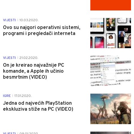
0
VIJESTI
10.03.2020.
|
Ovo su najgori operativni sistemi,
programi i pregledači interneta
0
VIJESTI
21.02.2020.
|
On je kreirao najvažnije PC
komande, a Apple ih učinio
besmrtnim (VIDEO)
0
IGRE
17.01.2020.
|
Jedna od najvećih PlayStation
ekskluziva stiže na PC (VIDEO)
0
VIJESTI
09.01.2020.
|