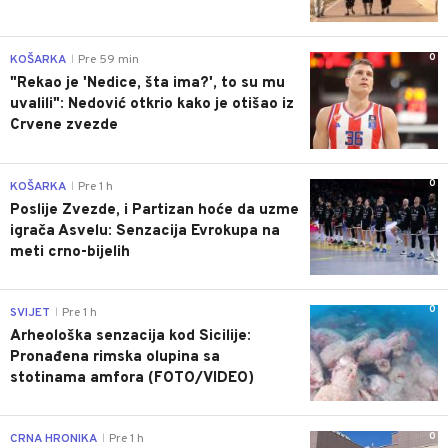
0
KOŠARKA
Pre 59 min
|
"Rekao je 'Nedice, šta ima?', to su mu
uvalili": Nedović otkrio kako je otišao iz
Crvene zvezde
0
KOŠARKA
Pre 1 h
|
Poslije Zvezde, i Partizan hoće da uzme
igrača Asvelu: Senzacija Evrokupa na
meti crno-bijelih
0
SVIJET
Pre 1 h
|
Arheološka senzacija kod Sicilije:
Pronađena rimska olupina sa
stotinama amfora (FOTO/VIDEO)
0
CRNA HRONIKA
Pre 1 h
|