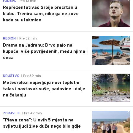
0
FUDBAL
Pre 13 min
|
Reprezentativac Srbije precrtan u
klubu: Trenira sam, niko ga ne zove
kada su utakmice
0
REGION
Pre 32 min
|
Drama na Jadranu: Drvo palo na
kupače, više povrijeđenih, među njima i
deca
0
DRUŠTVO
Pre 39 min
|
Meteorolozi najavljuju novi toplotni
talas i nastavak suše, padavine i dalje
na čekanju
0
ZDRAVLJE
Pre 42 min
|
"Plava zona": U ovih 5 mjesta na
svjietu ljudi žive duže nego bilo gdje