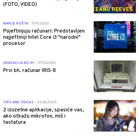
(FOTO, VIDEO)
0
MANJE KOŠTA
17.10.2020.
|
Pojeftinjuju računari: Predstavljen
najjeftiniji Intel Core i3 "narodni"
procesor
1
SENZACIJA 80-IH
07.10.2020.
|
Prvi bh. računar IRIS-8
0
TIPS AND TRICKS
01.08.2020.
|
2 izuzetne aplikacije, spasiće vas,
ako otkažu mikrofon, miš i
tastatura