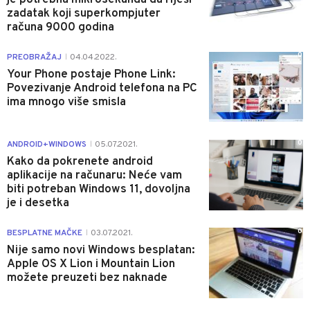
zadatak koji superkompjuter
računa 9000 godina
0
PREOBRAŽAJ
04.04.2022.
|
Your Phone postaje Phone Link:
Povezivanje Android telefona na PC
ima mnogo više smisla
0
ANDROID+WINDOWS
05.07.2021.
|
Kako da pokrenete android
aplikacije na računaru: Neće vam
biti potreban Windows 11, dovoljna
je i desetka
0
BESPLATNE MAČKE
03.07.2021.
|
Nije samo novi Windows besplatan:
Apple OS X Lion i Mountain Lion
možete preuzeti bez naknade