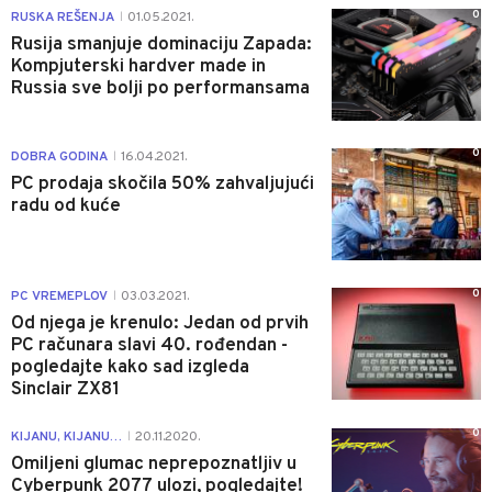
0
RUSKA REŠENJA
01.05.2021.
|
Rusija smanjuje dominaciju Zapada:
Kompjuterski hardver made in
Russia sve bolji po performansama
0
DOBRA GODINA
16.04.2021.
|
PC prodaja skočila 50% zahvaljujući
radu od kuće
0
PC VREMEPLOV
03.03.2021.
|
Od njega je krenulo: Jedan od prvih
PC računara slavi 40. rođendan -
pogledajte kako sad izgleda
Sinclair ZX81
0
KIJANU, KIJANU…
20.11.2020.
|
Omiljeni glumac neprepoznatljiv u
Cyberpunk 2077 ulozi, pogledajte!