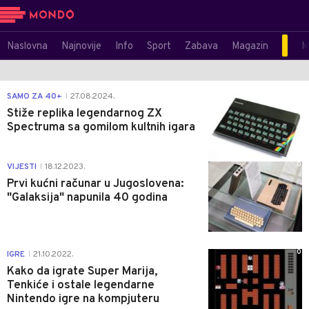
Naslovna
Najnovije
Info
Sport
Zabava
Magazin
M
0
SAMO ZA 40+
27.08.2024.
|
Stiže replika legendarnog ZX
Spectruma sa gomilom kultnih igara
0
VIJESTI
18.12.2023.
|
Prvi kućni računar u Jugoslovena:
"Galaksija" napunila 40 godina
0
IGRE
21.10.2022.
|
Kako da igrate Super Marija,
Tenkiće i ostale legendarne
Nintendo igre na kompjuteru