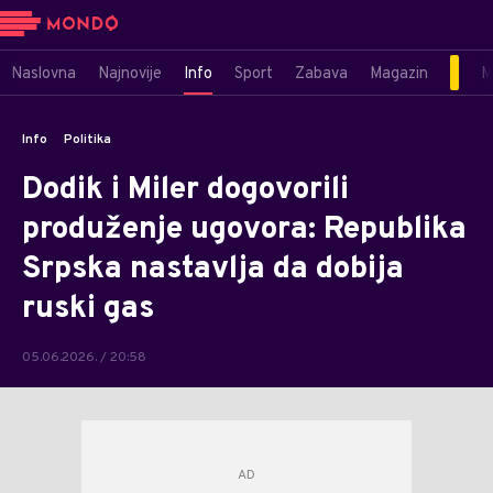
Naslovna
Najnovije
Info
Sport
Zabava
Magazin
M
Info
Politika
Dodik i Miler dogovorili
produženje ugovora: Republika
Srpska nastavlja da dobija
ruski gas
05.06.2026. / 20:58