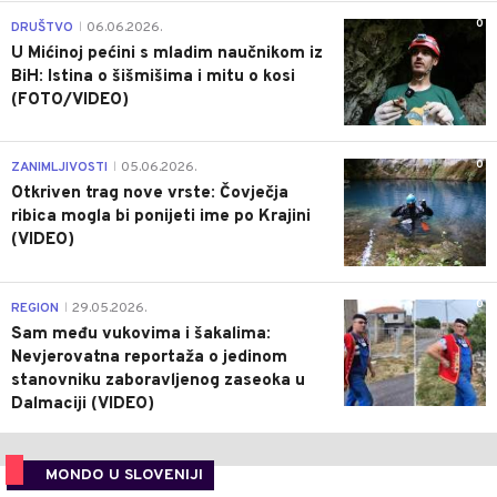
0
DRUŠTVO
06.06.2026.
|
U Mićinoj pećini s mladim naučnikom iz
BiH: Istina o šišmišima i mitu o kosi
(FOTO/VIDEO)
0
ZANIMLJIVOSTI
05.06.2026.
|
Otkriven trag nove vrste: Čovječja
ribica mogla bi ponijeti ime po Krajini
(VIDEO)
0
REGION
29.05.2026.
|
Sam među vukovima i šakalima:
Nevjerovatna reportaža o jedinom
stanovniku zaboravljenog zaseoka u
Dalmaciji (VIDEO)
MONDO U SLOVENIJI