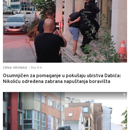
Pre 9 h
CRNA HRONIKA
|
Osumnjičen za pomaganje u pokušaju ubistva Dabića:
Nikoliću određena zabrana napuštanja boravišta
0