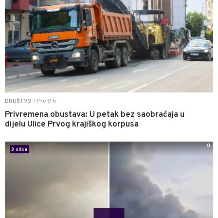
Pre 9 h
DRUŠTVO
|
Privremena obustava: U petak bez saobraćaja u
dijelu Ulice Prvog krajiškog korpusa
0
3 slika