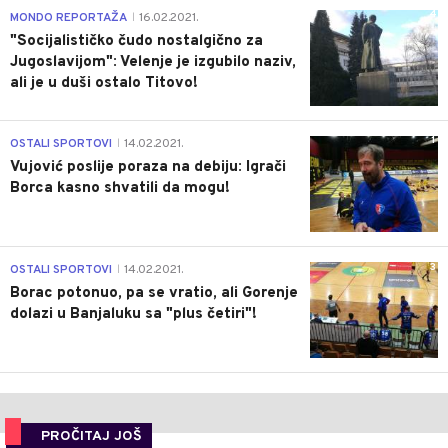
4
MONDO REPORTAŽA
16.02.2021.
|
"Socijalističko čudo nostalgično za
Jugoslavijom": Velenje je izgubilo naziv,
ali je u duši ostalo Titovo!
1
OSTALI SPORTOVI
14.02.2021.
|
Vujović poslije poraza na debiju: Igrači
Borca kasno shvatili da mogu!
3
OSTALI SPORTOVI
14.02.2021.
|
Borac potonuo, pa se vratio, ali Gorenje
dolazi u Banjaluku sa "plus četiri"!
PROČITAJ JOŠ