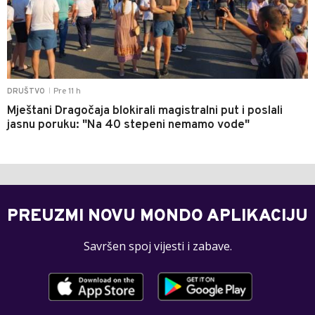
Pre 11 h
DRUŠTVO
|
Mještani Dragočaja blokirali magistralni put i poslali
jasnu poruku: "Na 40 stepeni nemamo vode"
PREUZMI NOVU MONDO APLIKACIJU
Savršen spoj vijesti i zabave.