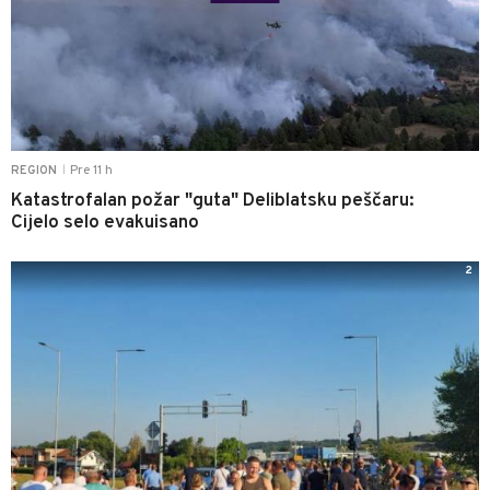
Pre 11 h
REGION
|
Katastrofalan požar "guta" Deliblatsku peščaru:
Cijelo selo evakuisano
2