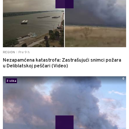
Pre 9 h
REGION
|
Nezapamćena katastrofa: Zastrašujući snimci požara
u Deliblatskoj peščari (Video)
0
3 slika