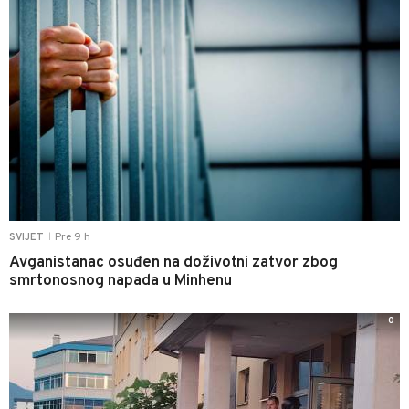
Pre 9 h
SVIJET
|
Avganistanac osuđen na doživotni zatvor zbog
smrtonosnog napada u Minhenu
0