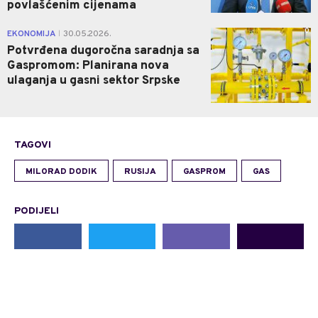
povlašćenim cijenama
0
EKONOMIJA
30.05.2026.
|
Potvrđena dugoročna saradnja sa
Gaspromom: Planirana nova
ulaganja u gasni sektor Srpske
TAGOVI
MILORAD DODIK
RUSIJA
GASPROM
GAS
PODIJELI