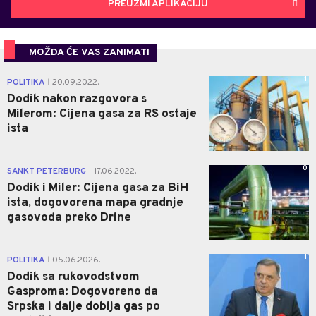
PREUZMI APLIKACIJU
MOŽDA ĆE VAS ZANIMATI
1
POLITIKA
20.09.2022.
|
Dodik nakon razgovora s
Milerom: Cijena gasa za RS ostaje
ista
0
SANKT PETERBURG
17.06.2022.
|
Dodik i Miler: Cijena gasa za BiH
ista, dogovorena mapa gradnje
gasovoda preko Drine
1
POLITIKA
05.06.2026.
|
Dodik sa rukovodstvom
Gasproma: Dogovoreno da
Srpska i dalje dobija gas po