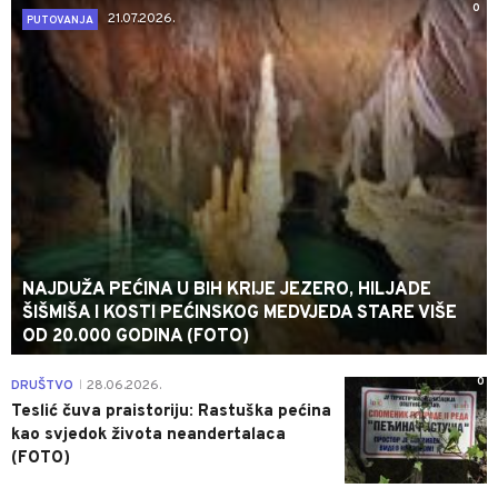
0
21.07.2026.
PUTOVANJA
NAJDUŽA PEĆINA U BIH KRIJE JEZERO, HILJADE
ŠIŠMIŠA I KOSTI PEĆINSKOG MEDVJEDA STARE VIŠE
OD 20.000 GODINA (FOTO)
0
DRUŠTVO
28.06.2026.
|
Teslić čuva praistoriju: Rastuška pećina
kao svjedok života neandertalaca
(FOTO)