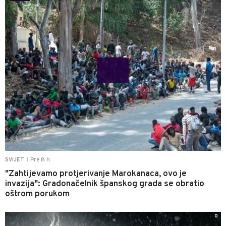
Pre 8 h
SVIJET
|
"Zahtijevamo protjerivanje Marokanaca, ovo je
invazija": Gradonačelnik španskog grada se obratio
oštrom porukom
0