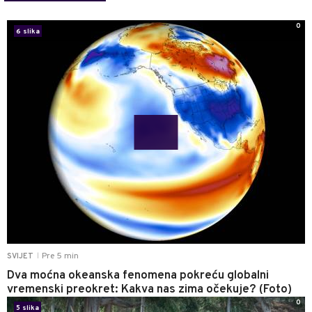
0
6 slika
Pre 5 min
SVIJET
|
Dva moćna okeanska fenomena pokreću globalni
vremenski preokret: Kakva nas zima očekuje? (Foto)
0
5 slika