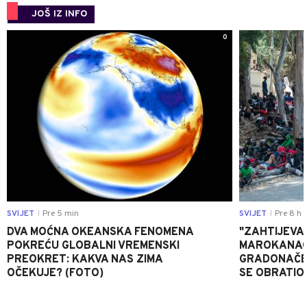
JOŠ IZ INFO
0
SVIJET
Pre 5 min
SVIJET
Pre 8 h
|
|
DVA MOĆNA OKEANSKA FENOMENA
"ZAHTIJEVA
POKREĆU GLOBALNI VREMENSKI
MAROKANACA
PREOKRET: KAKVA NAS ZIMA
GRADONAČE
OČEKUJE? (FOTO)
SE OBRATI