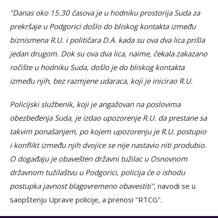
"Danas oko 15.30 časova je u hodniku prostorija Suda za
prekršaje u Podgorici došlo do bliskog kontakta između
biznismena R.U. i političara D.A. kada su ova dva lica prišla
jedan drugom. Dok su ova dva lica, naime, čekala zakazano
ročište u hodniku Suda, došlo je do bliskog kontakta
između njih, bez razmjene udaraca, koji je inicirao R.U.
Policijski službenik, koji je angažovan na poslovima
obezbeđenja Suda, je izdao upozorenje R.U. da prestane sa
takvim ponašanjem, po kojem upozorenju je R.U. postupio
i konflikt između njih dvojice se nije nastavio niti produbio.
O događaju je obavešten državni tužilac u Osnovnom
državnom tužilaštvu u Podgorici, policija će o ishodu
postupka javnost blagovremeno obavestiti"
, navodi se u
saopštenju Uprave policije, a prenosi "RTCG".