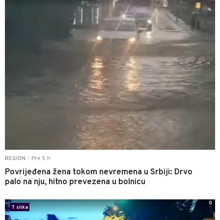
Pre 5 h
REGION
|
Povrijeđena žena tokom nevremena u Srbiji: Drvo
palo na nju, hitno prevezena u bolnicu
0
7 slika