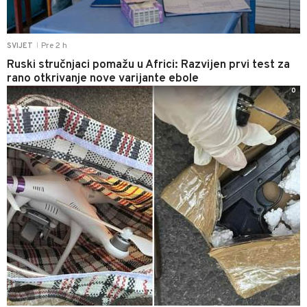
Pre 2 h
SVIJET
|
Ruski stručnjaci pomažu u Africi: Razvijen prvi test za
rano otkrivanje nove varijante ebole
0