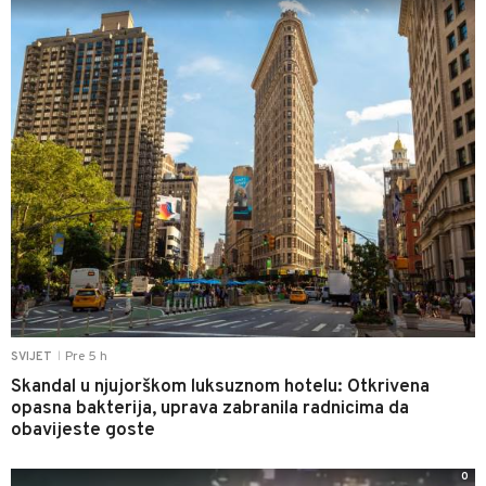
Pre 5 h
SVIJET
|
Skandal u njujorškom luksuznom hotelu: Otkrivena
opasna bakterija, uprava zabranila radnicima da
obavijeste goste
0