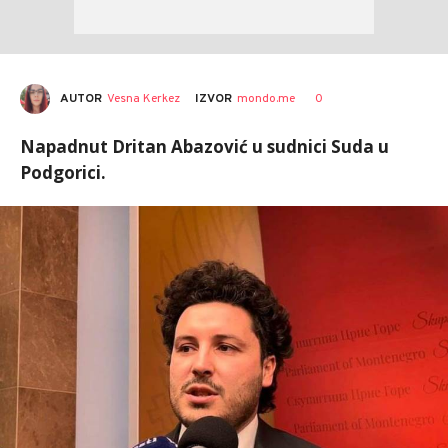
AUTOR
Vesna Kerkez
0
IZVOR
mondo.me
Napadnut Dritan Abazović u sudnici Suda u
Podgorici.