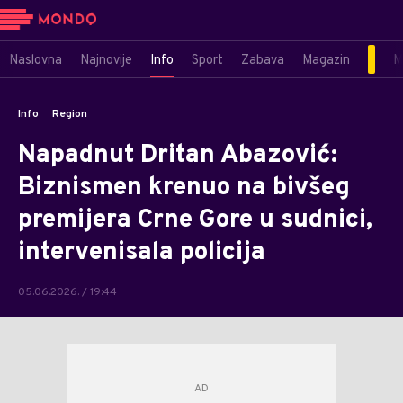
Naslovna
Najnovije
Info
Sport
Zabava
Magazin
M
Info
Region
Napadnut Dritan Abazović:
Biznismen krenuo na bivšeg
premijera Crne Gore u sudnici,
intervenisala policija
05.06.2026. / 19:44