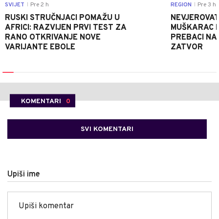
SVIJET
Pre 2 h
REGION
Pre 3 h
|
|
RUSKI STRUČNJACI POMAŽU U
NEVJEROVATA
AFRICI: RAZVIJEN PRVI TEST ZA
MUŠKARAC H
RANO OTKRIVANJE NOVE
PREBACI NA
VARIJANTE EBOLE
ZATVOR
KOMENTARI
0
SVI KOMENTARI
Upiši ime