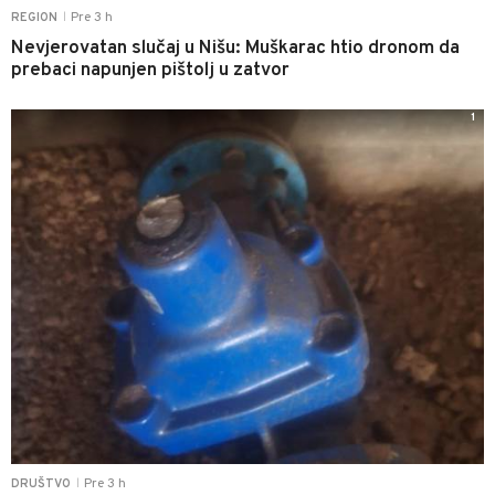
Pre 3 h
REGION
|
Nevjerovatan slučaj u Nišu: Muškarac htio dronom da
prebaci napunjen pištolj u zatvor
1
Pre 3 h
DRUŠTVO
|