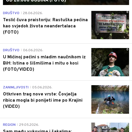
OD 20.000 GODINA (FOTO)
0
DRUŠTVO
28.06.2026.
|
Teslić čuva praistoriju: Rastuška pećina
kao svjedok života neandertalaca
(FOTO)
0
DRUŠTVO
06.06.2026.
|
U Mićinoj pećini s mladim naučnikom iz
BiH: Istina o šišmišima i mitu o kosi
(FOTO/VIDEO)
0
ZANIMLJIVOSTI
05.06.2026.
|
Otkriven trag nove vrste: Čovječja
ribica mogla bi ponijeti ime po Krajini
(VIDEO)
0
REGION
29.05.2026.
|
Sam među vukovima i šakalima: