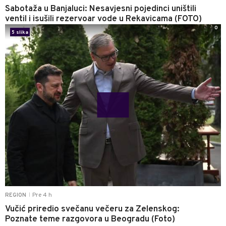
Sabotaža u Banjaluci: Nesavjesni pojedinci uništili
ventil i isušili rezervoar vode u Rekavicama (FOTO)
0
5 slika
Pre 4 h
REGION
|
Vučić priredio svečanu večeru za Zelenskog:
Poznate teme razgovora u Beogradu (Foto)