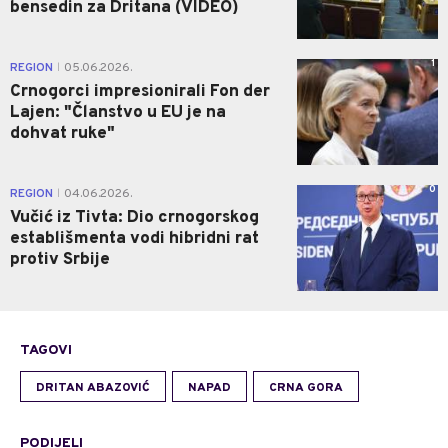
bensedin za Dritana (VIDEO)
1
REGION
05.06.2026.
|
Crnogorci impresionirali Fon der
Lajen: "Članstvo u EU je na
dohvat ruke"
0
REGION
04.06.2026.
|
Vučić iz Tivta: Dio crnogorskog
establišmenta vodi hibridni rat
protiv Srbije
TAGOVI
DRITAN ABAZOVIĆ
NAPAD
CRNA GORA
PODIJELI