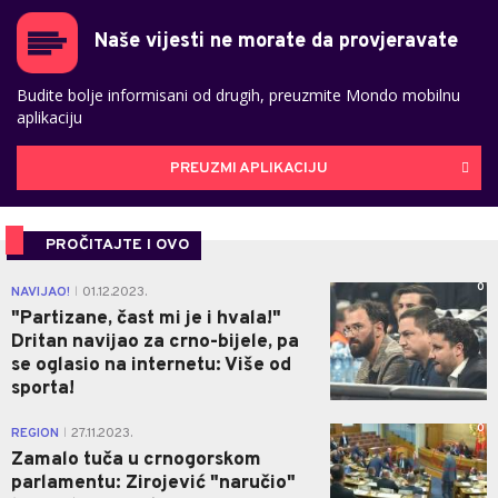
Naše vijesti ne morate da provjeravate
Budite bolje informisani od drugih, preuzmite Mondo mobilnu
aplikaciju
PREUZMI APLIKACIJU
PROČITAJTE I OVO
0
NAVIJAO!
01.12.2023.
|
"Partizane, čast mi je i hvala!"
Dritan navijao za crno-bijele, pa
se oglasio na internetu: Više od
sporta!
0
REGION
27.11.2023.
|
Zamalo tuča u crnogorskom
parlamentu: Zirojević "naručio"