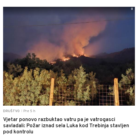
0
Pre 5 h
DRUŠTVO
|
Vjetar ponovo razbuktao vatru pa je vatrogasci
savladali: Požar iznad sela Luka kod Trebinja stavljen
pod kontrolu