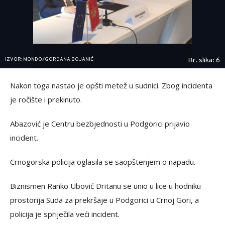
IZVOR: MONDO/GORDANA BOJANIĆ
Br. slika: 6
Nakon toga nastao je opšti metež u sudnici. Zbog incidenta
je ročište i prekinuto.
Abazović je Centru bezbjednosti u Podgorici prijavio
incident.
Crnogorska policija oglasila se saopštenjem o napadu.
Biznismen Ranko Ubović Dritanu se unio u lice u hodniku
prostorija Suda za prekršaje u Podgorici u Crnoj Gori, a
policija je spriječila veći incident.