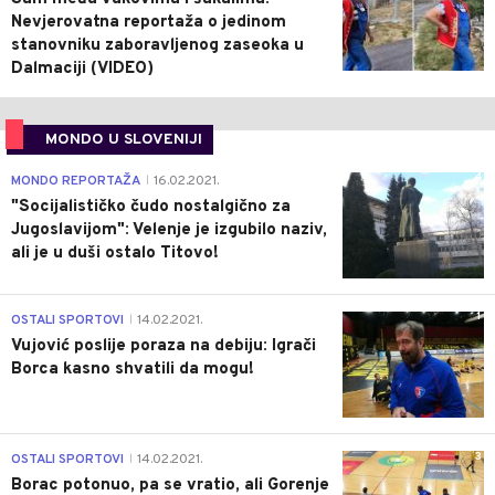
Nevjerovatna reportaža o jedinom
stanovniku zaboravljenog zaseoka u
Dalmaciji (VIDEO)
MONDO U SLOVENIJI
4
MONDO REPORTAŽA
16.02.2021.
|
"Socijalističko čudo nostalgično za
Jugoslavijom": Velenje je izgubilo naziv,
ali je u duši ostalo Titovo!
1
OSTALI SPORTOVI
14.02.2021.
|
Vujović poslije poraza na debiju: Igrači
Borca kasno shvatili da mogu!
3
OSTALI SPORTOVI
14.02.2021.
|
Borac potonuo, pa se vratio, ali Gorenje