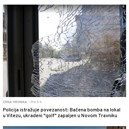
0
Pre 5 h
CRNA HRONIKA
|
Policija istražuje povezanost: Bačena bomba na lokal
u Vitezu, ukradeni "golf" zapaljen u Novom Travniku
0