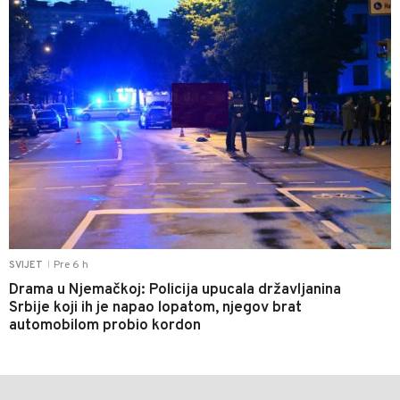
Pre 6 h
SVIJET
|
Drama u Njemačkoj: Policija upucala državljanina
Srbije koji ih je napao lopatom, njegov brat
automobilom probio kordon