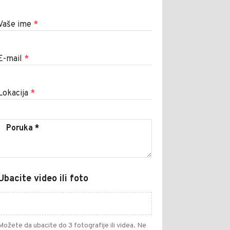
Vaše ime
*
E-mail
*
Lokacija
*
Ubacite video ili foto
Možete da ubacite do 3 fotografije ili videa. Ne