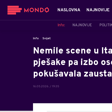
NASLOVNA
NAJNOVIJE
Info:
NAJNOVIJE
POLITI
Info
Svijet
Nemile scene u Ital
pješake pa izbo os
pokušavala zausta
16.05.2026. / 19:35