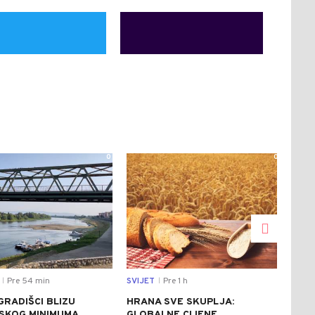
0
0
Pre 54 min
SVIJET
Pre 1 h
DRU
|
|
GRADIŠCI BLIZU
HRANA SVE SKUPLJA:
SJE
JSKOG MINIMUMA
GLOBALNE CIJENE
PET