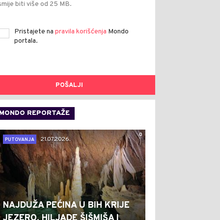
smije biti više od 25 MB.
Pristajete na
pravila korišćenja
Mondo
portala.
POŠALJI
MONDO REPORTAŽE
0
21.07.2026.
PUTOVANJA
NAJDUŽA PEĆINA U BIH KRIJE
JEZERO, HILJADE ŠIŠMIŠA I