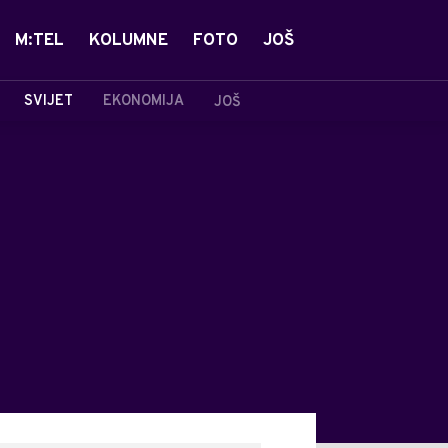
M:TEL
KOLUMNE
FOTO
JOŠ
SVIJET
EKONOMIJA
JOŠ