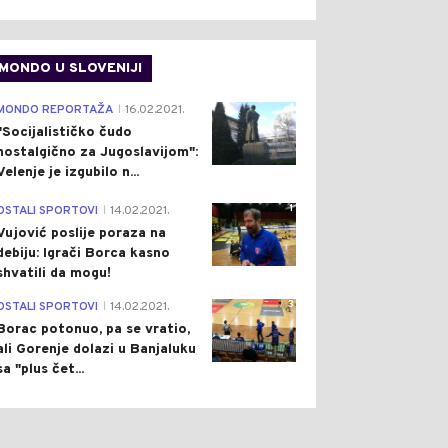
MONDO U SLOVENIJI
4
MONDO REPORTAŽA
16.02.2021.
|
"Socijalističko čudo
nostalgično za Jugoslavijom":
Velenje je izgubilo n...
1
OSTALI SPORTOVI
14.02.2021.
|
Vujović poslije poraza na
debiju: Igrači Borca kasno
shvatili da mogu!
3
OSTALI SPORTOVI
14.02.2021.
|
Borac potonuo, pa se vratio,
ali Gorenje dolazi u Banjaluku
sa "plus čet...