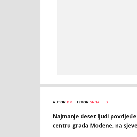
AUTOR
D.V.
0
IZVOR
SRNA
Najmanje deset ljudi povrijeđ
centru grada Modene, na sjeveru 