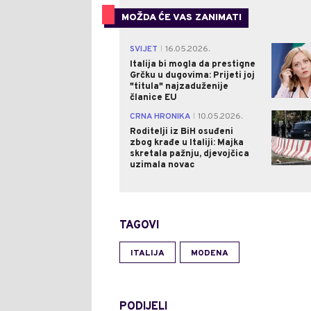
MOŽDA ĆE VAS ZANIMATI
SVIJET
16.05.2026.
|
Italija bi mogla da prestigne
Grčku u dugovima: Prijeti joj
"titula" najzaduženije
članice EU
CRNA HRONIKA
10.05.2026.
|
Roditelji iz BiH osuđeni
zbog krađe u Italiji: Majka
skretala pažnju, djevojčica
uzimala novac
TAGOVI
ITALIJA
MODENA
PODIJELI