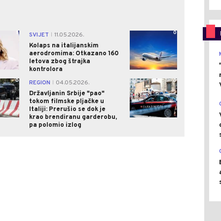
1
0
SVIJET
11.05.2026.
|
Kolaps na italijanskim
aerodromima: Otkazano 160
letova zbog štrajka
kontrolora
0
0
REGION
04.05.2026.
|
Državljanin Srbije "pao"
tokom filmske pljačke u
Italiji: Prerušio se dok je
krao brendiranu garderobu,
pa polomio izlog