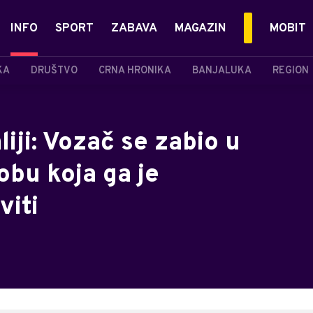
INFO
SPORT
ZABAVA
MAGAZIN
MOBIT
KA
DRUŠTVO
CRNA HRONIKA
BANJALUKA
REGION
iji: Vozač se zabio u
obu koja ga je
viti