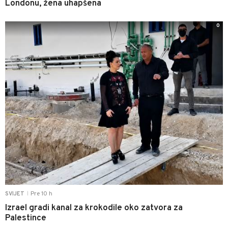
Londonu, žena uhapšena
0
Pre 10 h
SVIJET
|
Izrael gradi kanal za krokodile oko zatvora za
Palestince