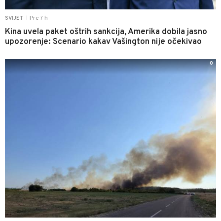
Pre 7 h
SVIJET
|
Kina uvela paket oštrih sankcija, Amerika dobila jasno
upozorenje: Scenario kakav Vašington nije očekivao
0