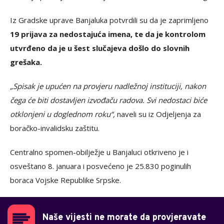
Iz Gradske uprave Banjaluka potvrdili su da je zaprimljeno
19 prijava za nedostajuća imena, te da je kontrolom
utvrđeno da je u šest slučajeva došlo do slovnih
grešaka.
„Spisak je upućen na provjeru nadležnoj instituciji, nakon
čega će biti dostavljen izvođaču radova. Svi nedostaci biće
otklonjeni u doglednom roku“,
naveli su iz Odjeljenja za
boračko-invalidsku zaštitu.
Centralno spomen-obilježje u Banjaluci otkriveno je i
osveštano 8. januara i posvećeno je 25.830 poginulih
boraca Vojske Republike Srpske.
Naše vijesti ne morate da provjeravate