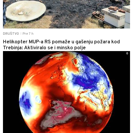
Pre 7 h
DRUŠTVO
|
Helikopter MUP-a RS pomaže u gašenju požara kod
Trebinja: Aktiviralo se i minsko polje
0