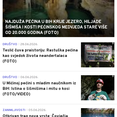
NAJDUŽA PEĆINA U BIH KRIJE JEZERO, HILJADE
ŠIŠMIŠA I KOSTI PEĆINSKOG MEDVJEDA STARE VIŠE
OD 20.000 GODINA (FOTO)
0
DRUŠTVO
28.06.2026.
|
Teslić čuva praistoriju: Rastuška pećina
kao svjedok života neandertalaca
(FOTO)
0
DRUŠTVO
06.06.2026.
|
U Mićinoj pećini s mladim naučnikom iz
BiH: Istina o šišmišima i mitu o kosi
(FOTO/VIDEO)
0
ZANIMLJIVOSTI
05.06.2026.
|
Otkriven trag nove vrste: Čovječja