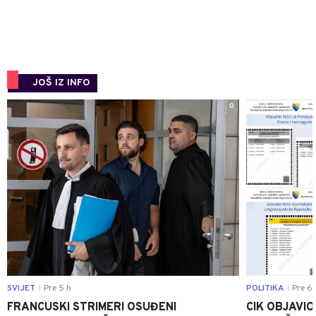
JOŠ IZ INFO
0
SVIJET
Pre 5 h
POLITIKA
Pre 6 
|
|
FRANCUSKI STRIMERI OSUĐENI
CIK OBJAVIO