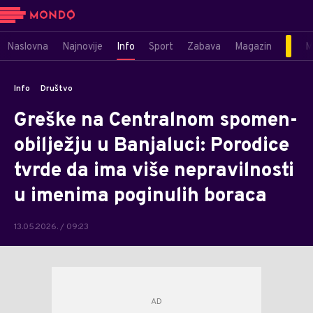
Naslovna
Najnovije
Info
Sport
Zabava
Magazin
M
Info
Društvo
Greške na Centralnom spomen-
obilježju u Banjaluci: Porodice
tvrde da ima više nepravilnosti
u imenima poginulih boraca
13.05.2026. / 09:23