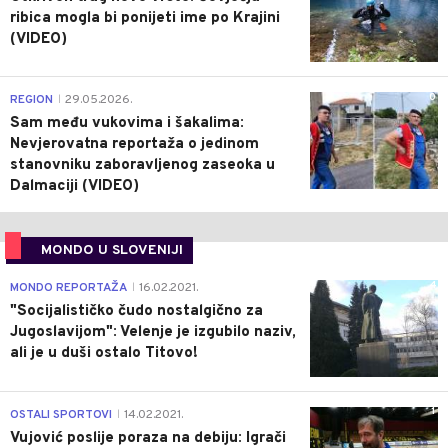
ribica mogla bi ponijeti ime po Krajini
(VIDEO)
0
REGION
29.05.2026.
|
Sam među vukovima i šakalima:
Nevjerovatna reportaža o jedinom
stanovniku zaboravljenog zaseoka u
Dalmaciji (VIDEO)
MONDO U SLOVENIJI
4
MONDO REPORTAŽA
16.02.2021.
|
"Socijalističko čudo nostalgično za
Jugoslavijom": Velenje je izgubilo naziv,
ali je u duši ostalo Titovo!
1
OSTALI SPORTOVI
14.02.2021.
|
Vujović poslije poraza na debiju: Igrači