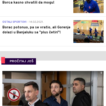
Borca kasno shvatili da mogu!
3
OSTALI SPORTOVI
14.02.2021.
|
Borac potonuo, pa se vratio, ali Gorenje
dolazi u Banjaluku sa "plus četiri"!
PROČITAJ JOŠ
0