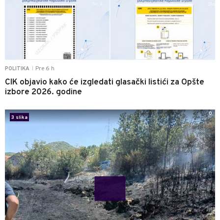
Pre 6 h
POLITIKA
|
CIK objavio kako će izgledati glasački listići za Opšte
izbore 2026. godine
0
3 slika