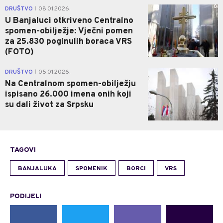
0
DRUŠTVO
08.01.2026.
|
U Banjaluci otkriveno Centralno
spomen-obilježje: Vječni pomen
za 25.830 poginulih boraca VRS
(FOTO)
0
DRUŠTVO
05.01.2026.
|
Na Centralnom spomen-obilježju
ispisano 26.000 imena onih koji
su dali život za Srpsku
TAGOVI
BANJALUKA
SPOMENIK
BORCI
VRS
PODIJELI