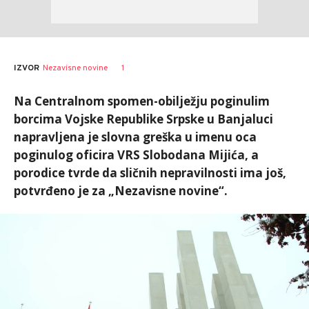
AUTOR
N.D.
1
IZVOR
Nezavisne novine
Na Centralnom spomen-obilježju poginulim
borcima Vojske Republike Srpske u Banjaluci
napravljena je slovna greška u imenu oca
poginulog oficira VRS Slobodana Mijića, a
porodice tvrde da sličnih nepravilnosti ima još,
potvrđeno je za „Nezavisne novine“.