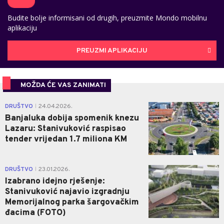
Budite bolje informisani od drugih, preuzmite Mondo mobilnu
aplikaciju
PREUZMI APLIKACIJU
MOŽDA ĆE VAS ZANIMATI
4
DRUŠTVO
24.04.2026.
|
Banjaluka dobija spomenik knezu
Lazaru: Stanivuković raspisao
tender vrijedan 1.7 miliona KM
0
DRUŠTVO
23.01.2026.
|
Izabrano idejno rješenje:
Stanivuković najavio izgradnju
Memorijalnog parka šargovačkim
đacima (FOTO)