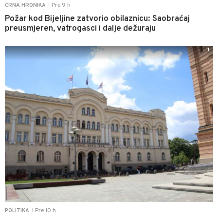
Pre 9 h
CRNA HRONIKA
|
Požar kod Bijeljine zatvorio obilaznicu: Saobraćaj
preusmjeren, vatrogasci i dalje dežuraju
1
Pre 10 h
POLITIKA
|