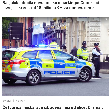
Banjaluka dobila novu odluku o parkingu: Odbornici
usvojili i kredit od 18 miliona KM za obnovu centra
0
Pre 10 h
SVIJET
|
Četvorica muškaraca izbodena nasred ulice: Drama u