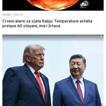
Pre 7 h
SVIJET
|
Crveni alarm za cijelu Italiju: Temperature asfalta
prelaze 60 stepeni, ima i žrtava
0