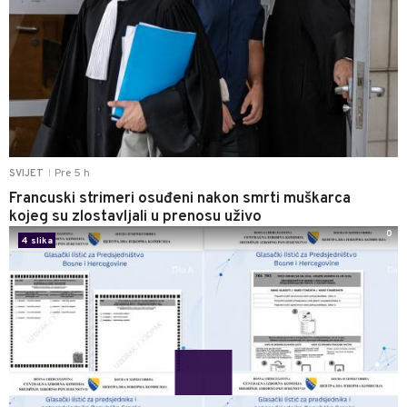
Pre 5 h
SVIJET
|
Francuski strimeri osuđeni nakon smrti muškarca
kojeg su zlostavljali u prenosu uživo
0
4 slika