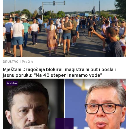
Pre 2 h
DRUŠTVO
|
Mještani Dragočaja blokirali magistralni put i poslali
jasnu poruku: "Na 40 stepeni nemamo vode"
0
4 slika