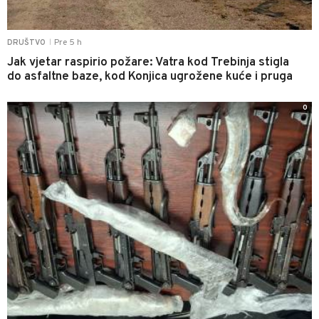
Pre 5 h
DRUŠTVO
|
Jak vjetar raspirio požare: Vatra kod Trebinja stigla
do asfaltne baze, kod Konjica ugrožene kuće i pruga
0