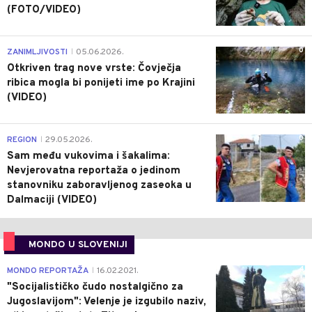
(FOTO/VIDEO)
0
ZANIMLJIVOSTI
05.06.2026.
|
Otkriven trag nove vrste: Čovječja
ribica mogla bi ponijeti ime po Krajini
(VIDEO)
0
REGION
29.05.2026.
|
Sam među vukovima i šakalima:
Nevjerovatna reportaža o jedinom
stanovniku zaboravljenog zaseoka u
Dalmaciji (VIDEO)
MONDO U SLOVENIJI
4
MONDO REPORTAŽA
16.02.2021.
|
"Socijalističko čudo nostalgično za
Jugoslavijom": Velenje je izgubilo naziv,