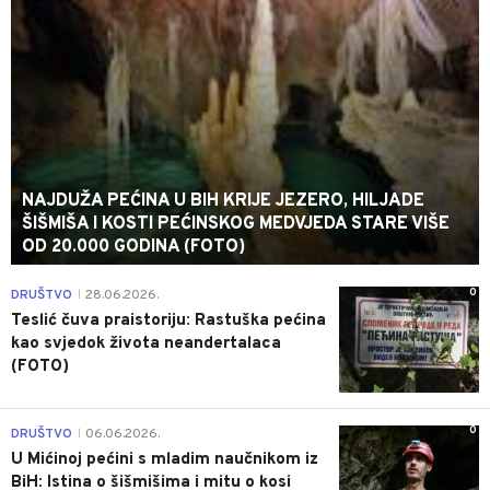
NAJDUŽA PEĆINA U BIH KRIJE JEZERO, HILJADE
ŠIŠMIŠA I KOSTI PEĆINSKOG MEDVJEDA STARE VIŠE
OD 20.000 GODINA (FOTO)
0
DRUŠTVO
28.06.2026.
|
Teslić čuva praistoriju: Rastuška pećina
kao svjedok života neandertalaca
(FOTO)
0
DRUŠTVO
06.06.2026.
|
U Mićinoj pećini s mladim naučnikom iz
BiH: Istina o šišmišima i mitu o kosi