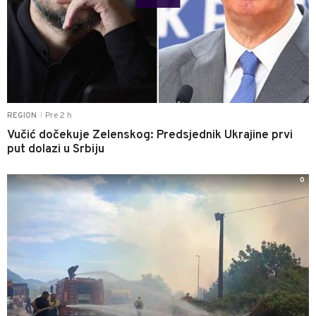
Pre 2 h
REGION
|
Vučić dočekuje Zelenskog: Predsjednik Ukrajine prvi
put dolazi u Srbiju
0