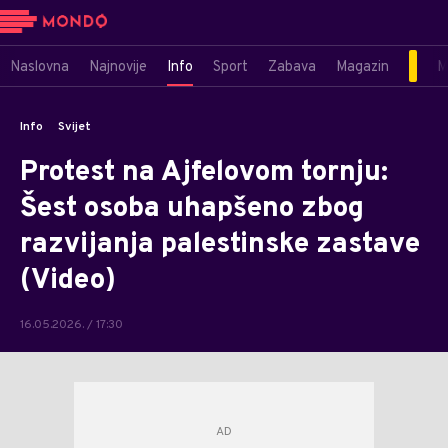
Naslovna
Najnovije
Info
Sport
Zabava
Magazin
M
Info
Svijet
Protest na Ajfelovom tornju:
Šest osoba uhapšeno zbog
razvijanja palestinske zastave
(Video)
16.05.2026. / 17:30