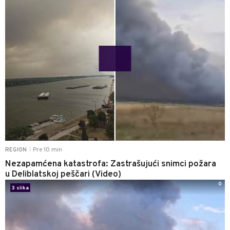
Pre 10 min
REGION
|
Nezapamćena katastrofa: Zastrašujući snimci požara
u Deliblatskoj peščari (Video)
0
3 slika