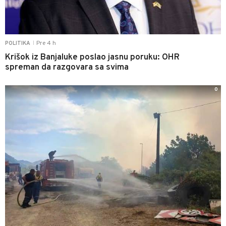
Pre 4 h
POLITIKA
|
Krišok iz Banjaluke poslao jasnu poruku: OHR
spreman da razgovara sa svima
0