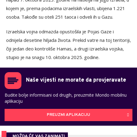
kojem je, prema podacima izraelskih vlasti, ubijena 1.221
osoba. Takođe su oteli 251 taoca i odveli ih u Gazu.
Izraelska vojna odmazda opustošila je Pojas Gaze i
odnijela desetine hiljada života. Prekid vatre na toj teritoriji,
čiji jedan deo kontroliše Hamas, a drugi izraelska vojska,
stupio je na snagu 10. oktobra 2025. godine.
Naše vijesti ne morate da provjeravate
Budite bolje informisani od drugih, preuzmite Mondo mobilnu
aplikaciju
PREUZMI APLIKACIJU
MOŽDA ĆE VAS ZANIMATI