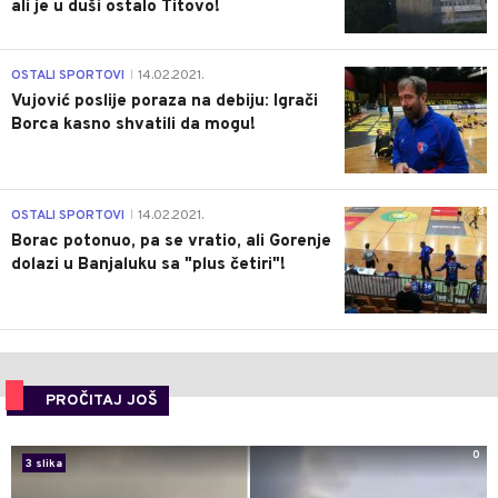
ali je u duši ostalo Titovo!
1
OSTALI SPORTOVI
14.02.2021.
|
Vujović poslije poraza na debiju: Igrači
Borca kasno shvatili da mogu!
3
OSTALI SPORTOVI
14.02.2021.
|
Borac potonuo, pa se vratio, ali Gorenje
dolazi u Banjaluku sa "plus četiri"!
PROČITAJ JOŠ
0
3 slika