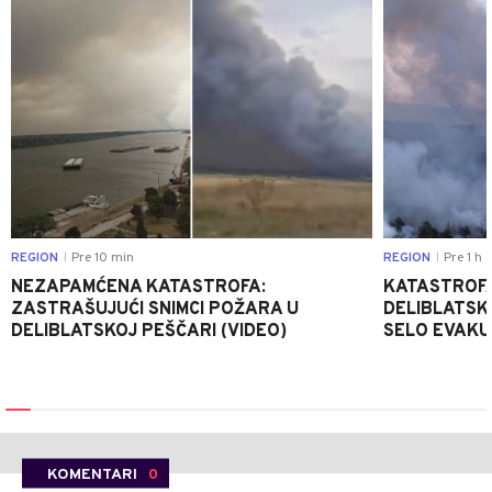
REGION
Pre 10 min
REGION
Pre 1 h
|
|
NEZAPAMĆENA KATASTROFA:
KATASTROFA
ZASTRAŠUJUĆI SNIMCI POŽARA U
DELIBLATSK
DELIBLATSKOJ PEŠČARI (VIDEO)
SELO EVAKU
KOMENTARI
0