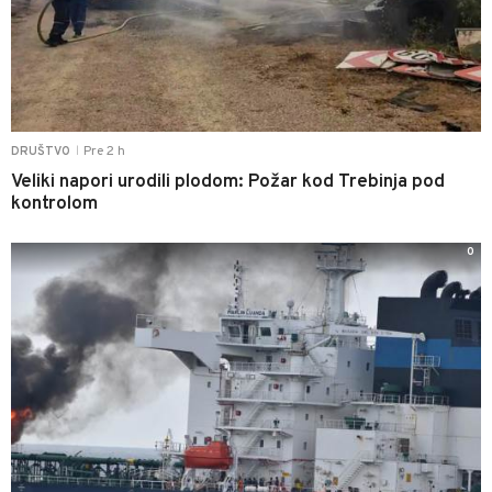
Pre 2 h
DRUŠTVO
|
Veliki napori urodili plodom: Požar kod Trebinja pod
kontrolom
0