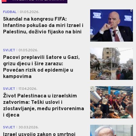
0
FUDBAL
01.05.2026.
|
Skandal na kongresu FIFA:
Infantino pokušao da miri Izrael i
Palestinu, doživio fijasko na bini
1
SVIJET
01.05.2026.
|
Pacovi preplavili šatore u Gazi,
grizu djecu i šire zarazu:
Povećan rizik od epidemije u
kampovima
0
SVIJET
17.04.2026.
|
Život Palestinaca u izraelskim
zatvorima: Teški uslovi i
zlostavljanje, među pritvorenima
i djeca
0
SVIJET
30.03.2026.
|
Izrael usvojio zakon o smrtnoj