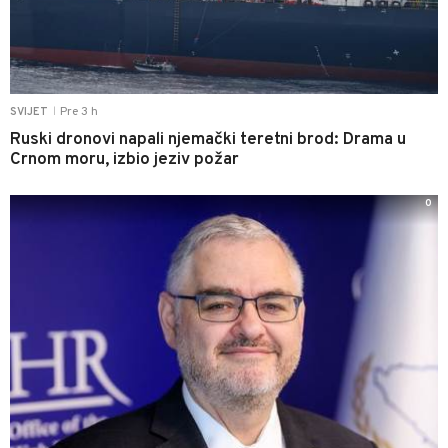
Pre 3 h
SVIJET
|
Ruski dronovi napali njemački teretni brod: Drama u
Crnom moru, izbio jeziv požar
0