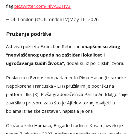
flag.
pic.twitter.com/i4lVASZHV3
May 16, 2026
— Oli London (@OliLondonTV)
Pružanje podrške
Aktivisti pokreta Extinction Rebellion
uhapšeni su zbog
"neovlašćenog upada na zaštićeni lokalitet i
ugrožavanja tuđih života"
, dodali su iz policijskih izvora.
Poslanica u Evropskom parlamentu Rima Hasan (iz stranke
Nepokorena Francuska - LFI) pružila im je podršku na
platformi Iks (X). Bivša gradonačelnica Pariza An Idalgo "nije
završila u pritvoru zato što je Ajfelov toranj osvijetlila
bojama izraelske zastave", napisala je ona.
Oružano krilo Hamasa, Brigade Izadin al-Kasam, izvelo je
napad 7. oktobra 2023. godine na naselja na jugu Izraela, u