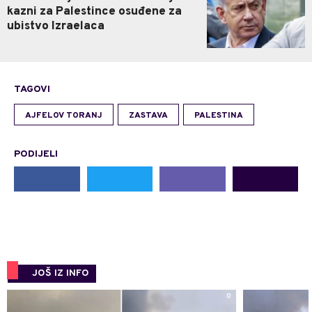
kazni za Palestince osuđene za
ubistvo Izraelaca
TAGOVI
AJFELOV TORANJ
ZASTAVA
PALESTINA
PODIJELI
JOŠ IZ INFO
0