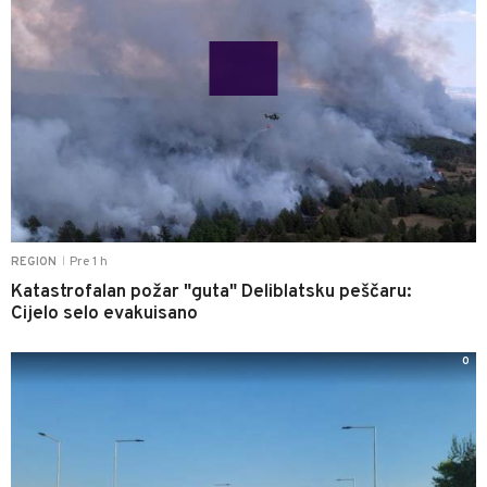
Pre 1 h
REGION
|
Katastrofalan požar "guta" Deliblatsku peščaru:
Cijelo selo evakuisano
0