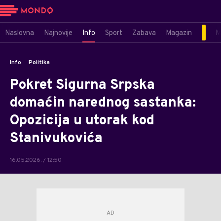
Naslovna
Najnovije
Info
Sport
Zabava
Magazin
M
Info
Politika
Pokret Sigurna Srpska
domaćin narednog sastanka:
Opozicija u utorak kod
Stanivukovića
16.05.2026. / 12:50