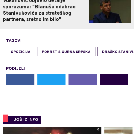
Vukanović objavio detalje
sporazuma: "Blanuša odabrao
Stanivukovića za strateškog
partnera, sretno im bilo"
TAGOVI
OPOZICIJA
POKRET SIGURNA SRPSKA
DRAŠKO STANIV
PODIJELI
JOŠ IZ INFO
0