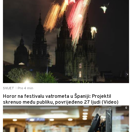
Pre 4 min
SVIJET
|
Horor na festivalu vatrometa u Španiji: Projektil
skrenuo među publiku, povrijeđeno 27 ljudi (Video)
0