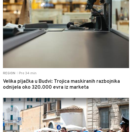
Pre 34 min
REGION
|
Velika pljačka u Budvi: Trojica maskiranih razbojnika
odnijela oko 320.000 evra iz marketa
0