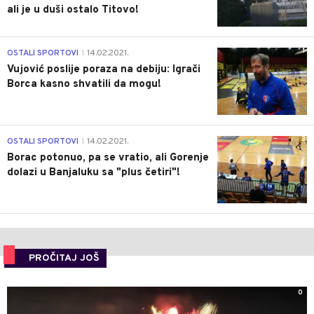
ali je u duši ostalo Titovo!
1
OSTALI SPORTOVI
14.02.2021.
|
Vujović poslije poraza na debiju: Igrači
Borca kasno shvatili da mogu!
3
OSTALI SPORTOVI
14.02.2021.
|
Borac potonuo, pa se vratio, ali Gorenje
dolazi u Banjaluku sa "plus četiri"!
PROČITAJ JOŠ
0