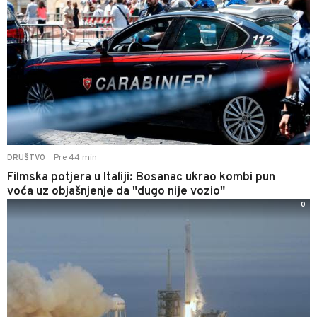
Pre 44 min
DRUŠTVO
|
Filmska potjera u Italiji: Bosanac ukrao kombi pun
voća uz objašnjenje da "dugo nije vozio"
0