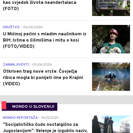
kao svjedok života neandertalaca
(FOTO)
0
DRUŠTVO
06.06.2026.
|
U Mićinoj pećini s mladim naučnikom iz
BiH: Istina o šišmišima i mitu o kosi
(FOTO/VIDEO)
0
ZANIMLJIVOSTI
05.06.2026.
|
Otkriven trag nove vrste: Čovječja
ribica mogla bi ponijeti ime po Krajini
(VIDEO)
MONDO U SLOVENIJI
4
MONDO REPORTAŽA
16.02.2021.
|
"Socijalističko čudo nostalgično za
Jugoslavijom": Velenje je izgubilo naziv,