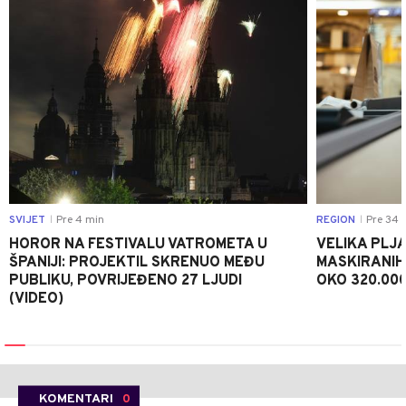
SVIJET
Pre 4 min
REGION
Pre 34 
|
|
HOROR NA FESTIVALU VATROMETA U
VELIKA PLJA
ŠPANIJI: PROJEKTIL SKRENUO MEĐU
MASKIRANIH
PUBLIKU, POVRIJEĐENO 27 LJUDI
OKO 320.00
(VIDEO)
KOMENTARI
0