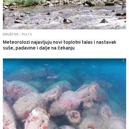
Pre 1 h
DRUŠTVO
|
Meteorolozi najavljuju novi toplotni talas i nastavak
suše, padavine i dalje na čekanju
1