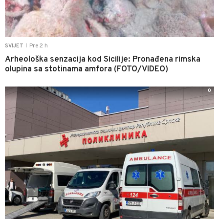
Pre 2 h
SVIJET
|
Arheološka senzacija kod Sicilije: Pronađena rimska
olupina sa stotinama amfora (FOTO/VIDEO)
0