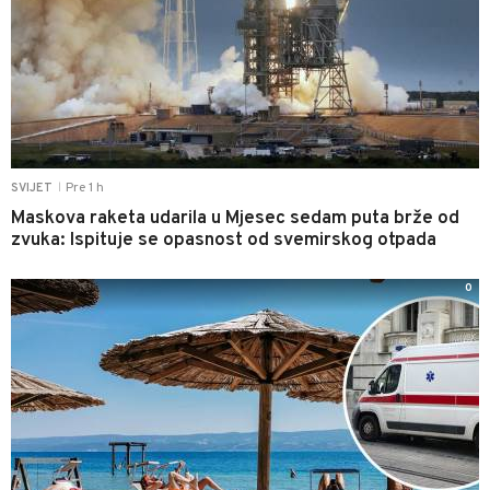
Pre 1 h
SVIJET
|
Maskova raketa udarila u Mjesec sedam puta brže od
zvuka: Ispituje se opasnost od svemirskog otpada
0