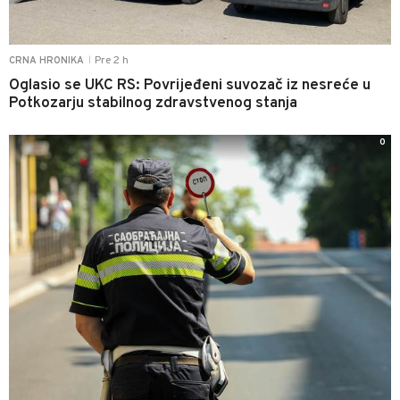
Pre 2 h
CRNA HRONIKA
|
Oglasio se UKC RS: Povrijeđeni suvozač iz nesreće u
Potkozarju stabilnog zdravstvenog stanja
0