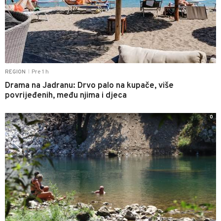
Pre 1 h
REGION
|
Drama na Jadranu: Drvo palo na kupače, više
povrijeđenih, među njima i djeca
0