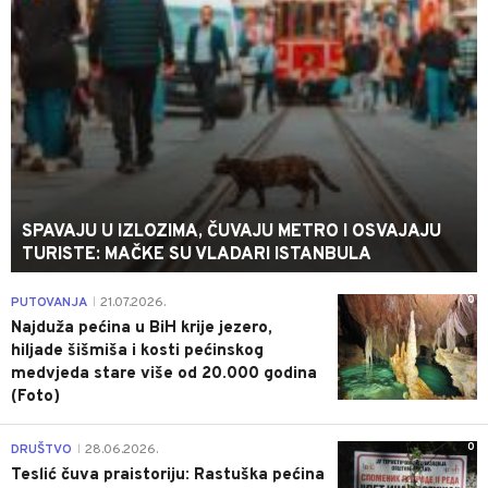
SPAVAJU U IZLOZIMA, ČUVAJU METRO I OSVAJAJU
TURISTE: MAČKE SU VLADARI ISTANBULA
0
PUTOVANJA
21.07.2026.
|
Najduža pećina u BiH krije jezero,
hiljade šišmiša i kosti pećinskog
medvjeda stare više od 20.000 godina
(Foto)
0
DRUŠTVO
28.06.2026.
|
Teslić čuva praistoriju: Rastuška pećina