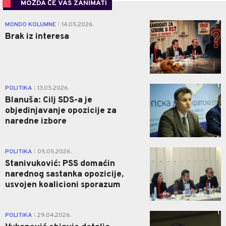
MOŽDA ĆE VAS ZANIMATI
5
MONDO KOLUMNE
14.05.2026.
|
Brak iz interesa
1
POLITIKA
13.05.2026.
|
Blanuša: Cilj SDS-a je
objedinjavanje opozicije za
naredne izbore
0
POLITIKA
05.05.2026.
|
Stanivuković: PSS domaćin
narednog sastanka opozicije,
usvojen koalicioni sporazum
1
POLITIKA
29.04.2026.
|