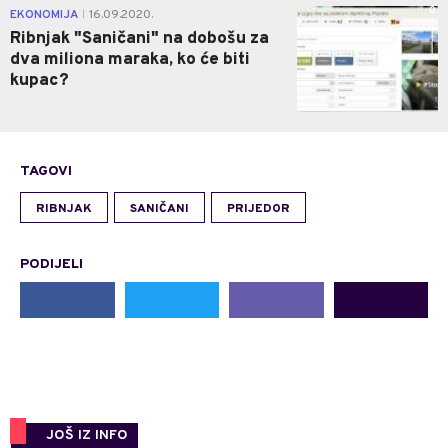
0
EKONOMIJA
16.09.2020.
|
Ribnjak "Saničani" na dobošu za
dva miliona maraka, ko će biti
kupac?
TAGOVI
RIBNJAK
SANIČANI
PRIJEDOR
PODIJELI
JOŠ IZ INFO