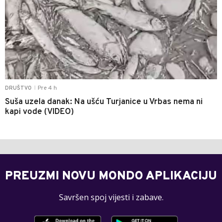
Pre 4 h
DRUŠTVO
|
Suša uzela danak: Na ušću Turjanice u Vrbas nema ni
kapi vode (VIDEO)
PREUZMI NOVU MONDO APLIKACIJU
Savršen spoj vijesti i zabave.