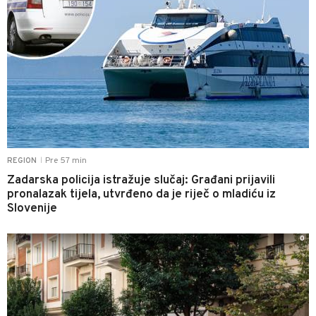
Pre 57 min
REGION
|
Zadarska policija istražuje slučaj: Građani prijavili
pronalazak tijela, utvrđeno da je riječ o mladiću iz
Slovenije
0