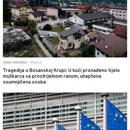
Pre 2 h
CRNA HRONIKA
|
Tragedija u Bosanskoj Krupi: U kući pronađeno tijelo
muškarca sa prostrijelnom ranom, uhapšena
osumnjičena osoba
0