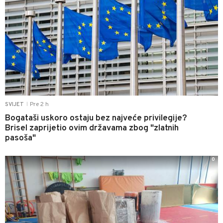
Pre 2 h
SVIJET
|
Bogataši uskoro ostaju bez najveće privilegije?
Brisel zaprijetio ovim državama zbog "zlatnih
pasoša"
0