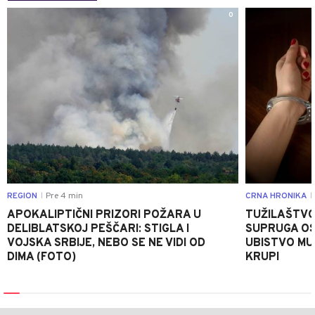
0
REGION
Pre 4 min
CRNA HRONIKA
|
|
APOKALIPTIČNI PRIZORI POŽARA U
TUŽILAŠTVO
DELIBLATSKOJ PEŠČARI: STIGLA I
SUPRUGA OS
VOJSKA SRBIJE, NEBO SE NE VIDI OD
UBISTVO MU
DIMA (FOTO)
KRUPI