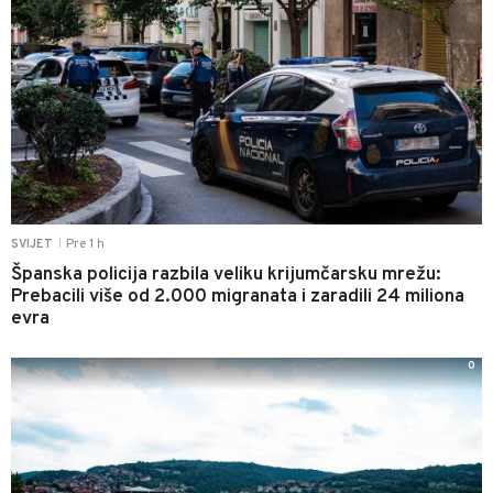
Pre 1 h
SVIJET
|
Španska policija razbila veliku krijumčarsku mrežu:
Prebacili više od 2.000 migranata i zaradili 24 miliona
evra
0