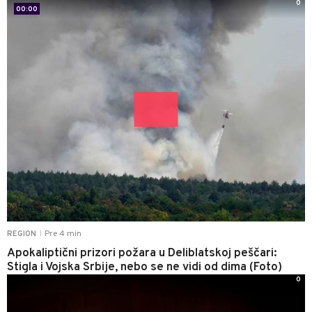
0
00:00
Pre 4 min
REGION
|
Apokaliptični prizori požara u Deliblatskoj peščari:
Stigla i Vojska Srbije, nebo se ne vidi od dima (Foto)
0