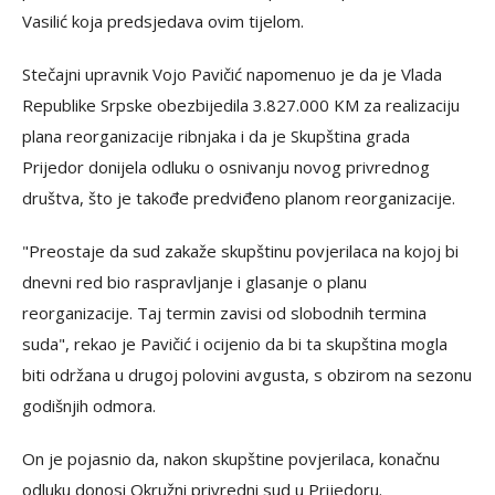
Vasilić koja predsjedava ovim tijelom.
Stečajni upravnik Vojo Pavičić napomenuo je da je Vlada
Republike Srpske obezbijedila 3.827.000 KM za realizaciju
plana reorganizacije ribnjaka i da je Skupština grada
Prijedor donijela odluku o osnivanju novog privrednog
društva, što je takođe predviđeno planom reorganizacije.
"Preostaje da sud zakaže skupštinu povjerilaca na kojoj bi
dnevni red bio raspravljanje i glasanje o planu
reorganizacije. Taj termin zavisi od slobodnih termina
suda", rekao je Pavičić i ocijenio da bi ta skupština mogla
biti održana u drugoj polovini avgusta, s obzirom na sezonu
godišnjih odmora.
On je pojasnio da, nakon skupštine povjerilaca, konačnu
odluku donosi Okružni privredni sud u Prijedoru.