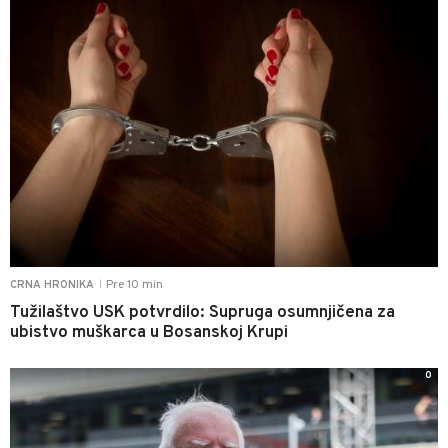
Pre 10 min
CRNA HRONIKA
|
Tužilaštvo USK potvrdilo: Supruga osumnjičena za
ubistvo muškarca u Bosanskoj Krupi
0