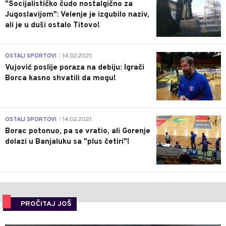
"Socijalističko čudo nostalgično za
Jugoslavijom": Velenje je izgubilo naziv,
ali je u duši ostalo Titovo!
1
OSTALI SPORTOVI
14.02.2021.
|
Vujović poslije poraza na debiju: Igrači
Borca kasno shvatili da mogu!
3
OSTALI SPORTOVI
14.02.2021.
|
Borac potonuo, pa se vratio, ali Gorenje
dolazi u Banjaluku sa "plus četiri"!
PROČITAJ JOŠ