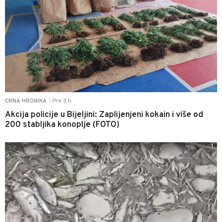
Pre 3 h
CRNA HRONIKA
|
Akcija policije u Bijeljini: Zaplijenjeni kokain i više od
200 stabljika konoplje (FOTO)
1