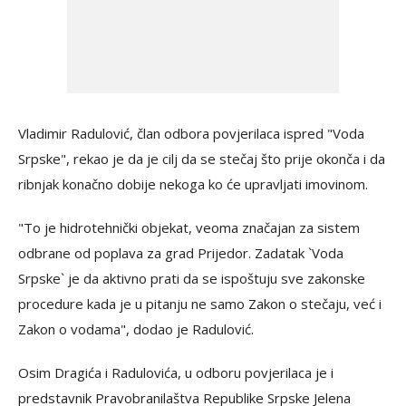
Vladimir Radulović, član odbora povjerilaca ispred "Voda
Srpske", rekao je da je cilj da se stečaj što prije okonča i da
ribnjak konačno dobije nekoga ko će upravljati imovinom.
"To je hidrotehnički objekat, veoma značajan za sistem
odbrane od poplava za grad Prijedor. Zadatak `Voda
Srpske` je da aktivno prati da se ispoštuju sve zakonske
procedure kada je u pitanju ne samo Zakon o stečaju, već i
Zakon o vodama", dodao je Radulović.
Osim Dragića i Radulovića, u odboru povjerilaca je i
predstavnik Pravobranilaštva Republike Srpske Jelena