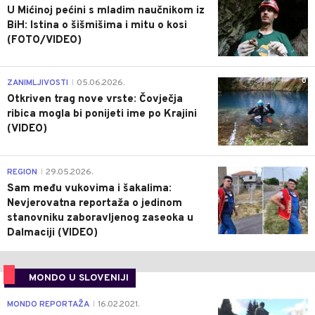
U Mićinoj pećini s mladim naučnikom iz
BiH: Istina o šišmišima i mitu o kosi
(FOTO/VIDEO)
0
ZANIMLJIVOSTI
05.06.2026.
|
Otkriven trag nove vrste: Čovječja
ribica mogla bi ponijeti ime po Krajini
(VIDEO)
0
REGION
29.05.2026.
|
Sam među vukovima i šakalima:
Nevjerovatna reportaža o jedinom
stanovniku zaboravljenog zaseoka u
Dalmaciji (VIDEO)
MONDO U SLOVENIJI
4
MONDO REPORTAŽA
16.02.2021.
|