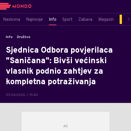
Naslovna
Najnovije
Info
Sport
Zabava
Magazin
M
Info
Društvo
Sjednica Odbora povjerilaca
"Saničana": Bivši većinski
vlasnik podnio zahtjev za
kompletna potraživanja
05.06.2026. / 15:46