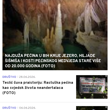
NAJDUŽA PEĆINA U BIH KRIJE JEZERO, HILJADE
ŠIŠMIŠA I KOSTI PEĆINSKOG MEDVJEDA STARE VIŠE
OD 20.000 GODINA (FOTO)
0
DRUŠTVO
28.06.2026.
|
Teslić čuva praistoriju: Rastuška pećina
kao svjedok života neandertalaca
(FOTO)
0
DRUŠTVO
06.06.2026.
|