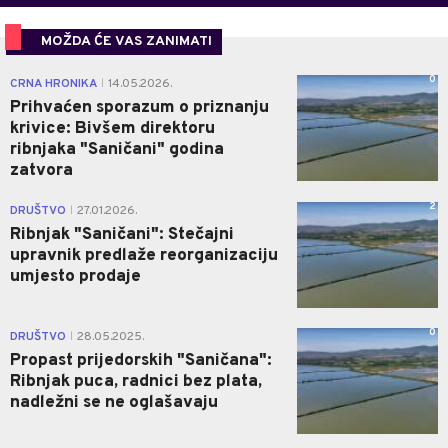
MOŽDA ĆE VAS ZANIMATI
0
CRNA HRONIKA
14.05.2026.
|
Prihvaćen sporazum o priznanju
krivice: Bivšem direktoru
ribnjaka "Saničani" godina
zatvora
2
DRUŠTVO
27.01.2026.
|
Ribnjak "Saničani": Stečajni
upravnik predlaže reorganizaciju
umjesto prodaje
0
DRUŠTVO
28.05.2025.
|
Propast prijedorskih "Saničana":
Ribnjak puca, radnici bez plata,
nadležni se ne oglašavaju