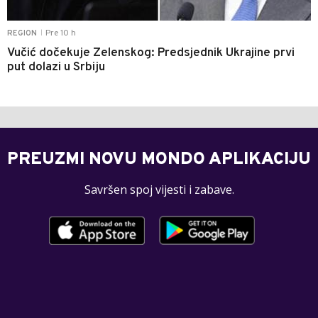
Pre 10 h
REGION
|
Vučić dočekuje Zelenskog: Predsjednik Ukrajine prvi
put dolazi u Srbiju
PREUZMI NOVU MONDO APLIKACIJU
Savršen spoj vijesti i zabave.