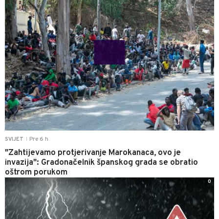
Pre 6 h
SVIJET
|
"Zahtijevamo protjerivanje Marokanaca, ovo je
invazija": Gradonačelnik španskog grada se obratio
oštrom porukom
0