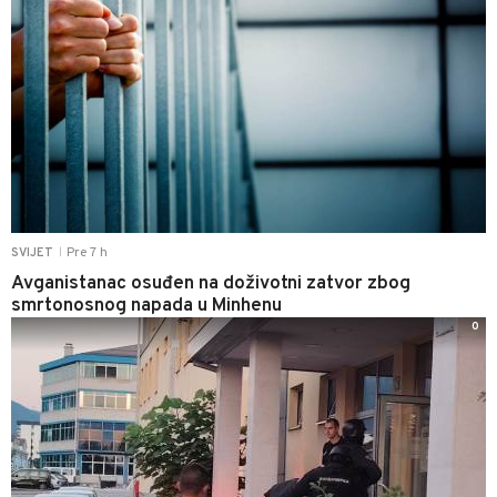
Pre 7 h
SVIJET
|
Avganistanac osuđen na doživotni zatvor zbog
smrtonosnog napada u Minhenu
0