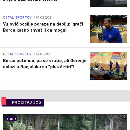
1
OSTALI SPORTOVI
14.02.2021.
|
Vujović poslije poraza na debiju: Igrači
Borca kasno shvatili da mogu!
3
OSTALI SPORTOVI
14.02.2021.
|
Borac potonuo, pa se vratio, ali Gorenje
dolazi u Banjaluku sa "plus četiri"!
PROČITAJ JOŠ
0
5 slika