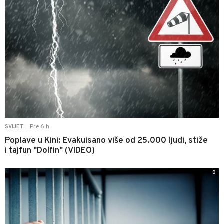
Pre 6 h
SVIJET
|
Poplave u Kini: Evakuisano više od 25.000 ljudi, stiže
i tajfun "Dolfin" (VIDEO)
0