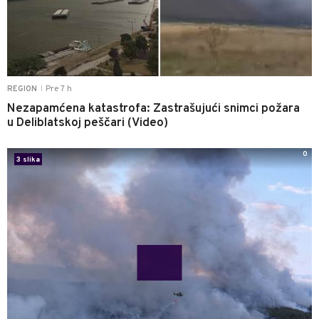
Pre 7 h
REGION
|
Nezapamćena katastrofa: Zastrašujući snimci požara
u Deliblatskoj peščari (Video)
0
3 slika