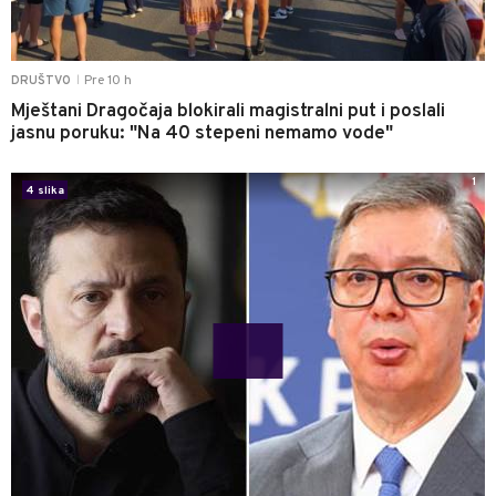
Pre 10 h
DRUŠTVO
|
Mještani Dragočaja blokirali magistralni put i poslali
jasnu poruku: "Na 40 stepeni nemamo vode"
1
4 slika