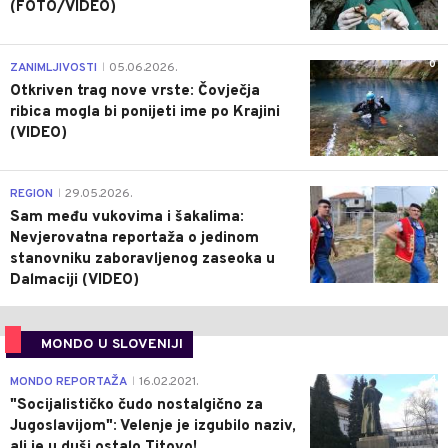
(FOTO/VIDEO)
0
ZANIMLJIVOSTI
05.06.2026.
|
Otkriven trag nove vrste: Čovječja
ribica mogla bi ponijeti ime po Krajini
(VIDEO)
0
REGION
29.05.2026.
|
Sam među vukovima i šakalima:
Nevjerovatna reportaža o jedinom
stanovniku zaboravljenog zaseoka u
Dalmaciji (VIDEO)
MONDO U SLOVENIJI
4
MONDO REPORTAŽA
16.02.2021.
|
"Socijalističko čudo nostalgično za
Jugoslavijom": Velenje je izgubilo naziv,
ali je u duši ostalo Titovo!