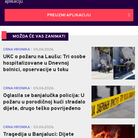
aplikaciju
PREUZMI APLIKACIJU
MOŽDA ĆE VAS ZANIMATI
0
CRNA HRONIKA
05.06.2026.
|
UKC o požaru na Laušu: Tri osobe
hospitalizovane u Dnevnoj
bolnici, opservacije u toku
0
CRNA HRONIKA
05.06.2026.
|
Oglasila se banjalučka policija: U
požaru u porodičnoj kući stradalo
dijete, drugo teško povrijeđeno
0
CRNA HRONIKA
05.06.2026.
|
Tragedija u Banjaluci: Dijete