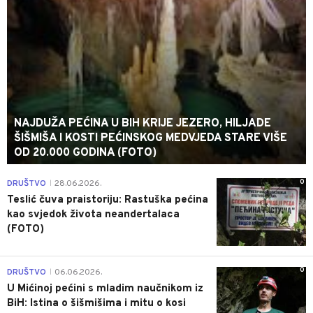
NAJDUŽA PEĆINA U BIH KRIJE JEZERO, HILJADE
ŠIŠMIŠA I KOSTI PEĆINSKOG MEDVJEDA STARE VIŠE
OD 20.000 GODINA (FOTO)
0
DRUŠTVO
28.06.2026.
|
Teslić čuva praistoriju: Rastuška pećina
kao svjedok života neandertalaca
(FOTO)
0
DRUŠTVO
06.06.2026.
|
U Mićinoj pećini s mladim naučnikom iz
BiH: Istina o šišmišima i mitu o kosi