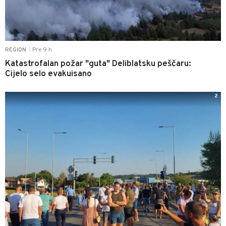
Pre 9 h
REGION
|
Katastrofalan požar "guta" Deliblatsku peščaru:
Cijelo selo evakuisano
2