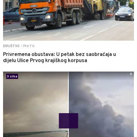
Pre 7 h
DRUŠTVO
|
Privremena obustava: U petak bez saobraćaja u
dijelu Ulice Prvog krajiškog korpusa
0
3 slika