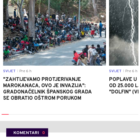
SVIJET
Pre 6 h
SVIJET
Pre 6 h
|
|
"ZAHTIJEVAMO PROTJERIVANJE
POPLAVE U K
MAROKANACA, OVO JE INVAZIJA":
OD 25.000 LJ
GRADONAČELNIK ŠPANSKOG GRADA
"DOLFIN" (V
SE OBRATIO OŠTROM PORUKOM
KOMENTARI
0