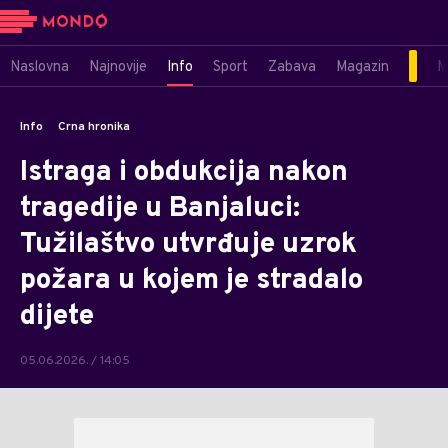
Naslovna
Najnovije
Info
Sport
Zabava
Magazin
M
Info
Crna hronika
Istraga i obdukcija nakon
tragedije u Banjaluci:
Tužilaštvo utvrđuje uzrok
požara u kojem je stradalo
dijete
05.06.2026. / 14:05