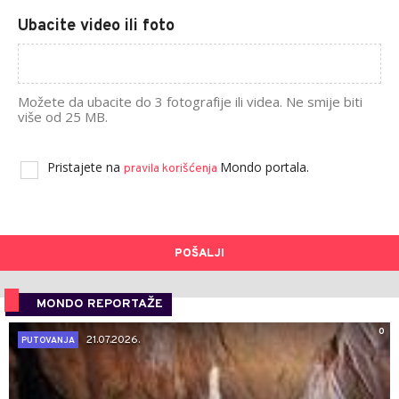
Ubacite video ili foto
Možete da ubacite do 3 fotografije ili videa. Ne smije biti
više od 25 MB.
Pristajete na
Mondo portala.
pravila korišćenja
POŠALJI
MONDO REPORTAŽE
0
21.07.2026.
PUTOVANJA