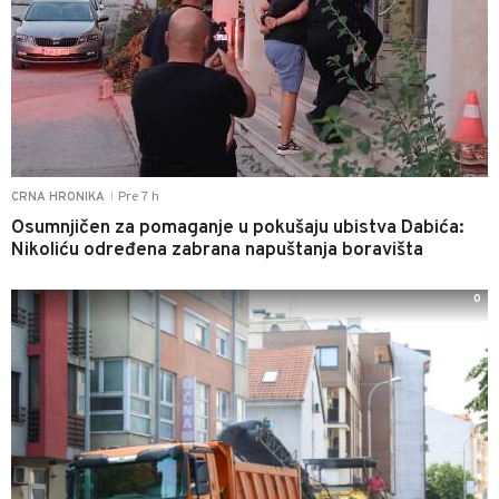
Pre 7 h
CRNA HRONIKA
|
Osumnjičen za pomaganje u pokušaju ubistva Dabića:
Nikoliću određena zabrana napuštanja boravišta
0