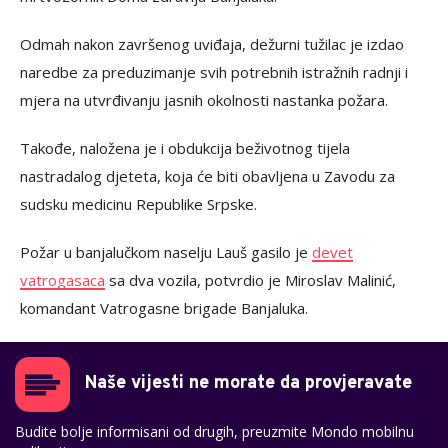
Odmah nakon završenog uviđaja, dežurni tužilac je izdao
naredbe za preduzimanje svih potrebnih istražnih radnji i
mjera na utvrđivanju jasnih okolnosti nastanka požara.
Takođe, naložena je i obdukcija beživotnog tijela
nastradalog djeteta, koja će biti obavljena u Zavodu za
sudsku medicinu Republike Srpske.
Požar u banjalučkom naselju Lauš gasilo je
devet
vatrogasaca
sa dva vozila, potvrdio je Miroslav Malinić,
komandant Vatrogasne brigade Banjaluka.
Naše vijesti ne morate da provjeravate
Budite bolje informisani od drugih, preuzmite Mondo mobilnu