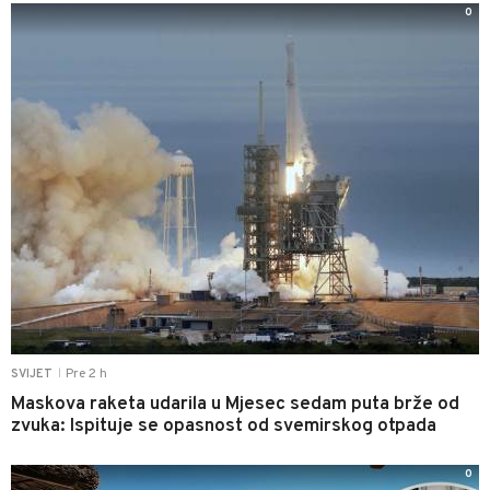
0
Pre 2 h
SVIJET
|
Maskova raketa udarila u Mjesec sedam puta brže od
zvuka: Ispituje se opasnost od svemirskog otpada
0