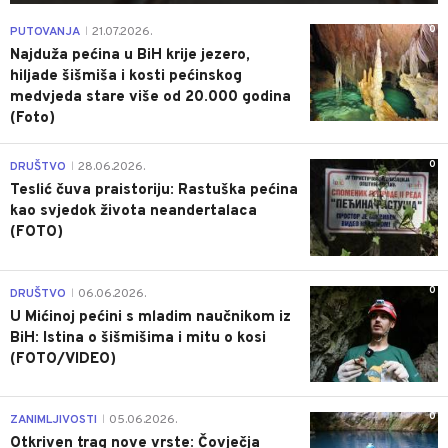
0
PUTOVANJA
21.07.2026.
|
Najduža pećina u BiH krije jezero,
hiljade šišmiša i kosti pećinskog
medvjeda stare više od 20.000 godina
(Foto)
0
DRUŠTVO
28.06.2026.
|
Teslić čuva praistoriju: Rastuška pećina
kao svjedok života neandertalaca
(FOTO)
0
DRUŠTVO
06.06.2026.
|
U Mićinoj pećini s mladim naučnikom iz
BiH: Istina o šišmišima i mitu o kosi
(FOTO/VIDEO)
0
ZANIMLJIVOSTI
05.06.2026.
|
Otkriven trag nove vrste: Čovječja