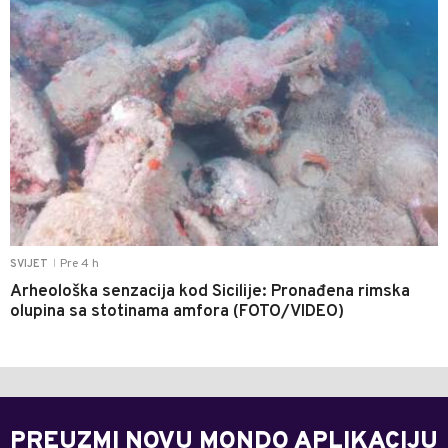
Pre 4 h
SVIJET
|
Arheološka senzacija kod Sicilije: Pronađena rimska
olupina sa stotinama amfora (FOTO/VIDEO)
PREUZMI NOVU MONDO APLIKACIJU