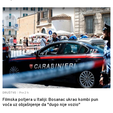
0
Pre 2 h
DRUŠTVO
|
Filmska potjera u Italiji: Bosanac ukrao kombi pun
voća uz objašnjenje da "dugo nije vozio"