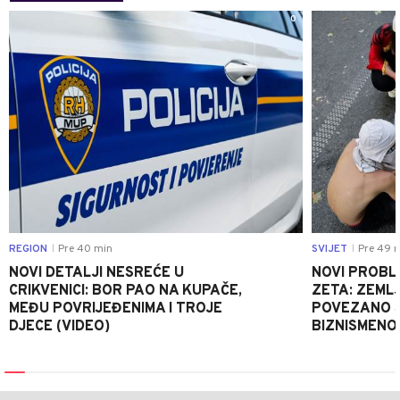
0
REGION
Pre 40 min
SVIJET
Pre 49 
|
|
NOVI DETALJI NESREĆE U
NOVI PROB
CRIKVENICI: BOR PAO NA KUPAČE,
ZETA: ZEMLJ
MEĐU POVRIJEĐENIMA I TROJE
POVEZANO 
DJECE (VIDEO)
BIZNISMENO