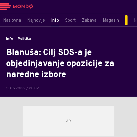
Naslovna
Najnovije
Info
Sport
Zabava
Magazin
M
Info
Politika
Blanuša: Cilj SDS-a je
objedinjavanje opozicije za
naredne izbore
13.05.2026. / 20:02