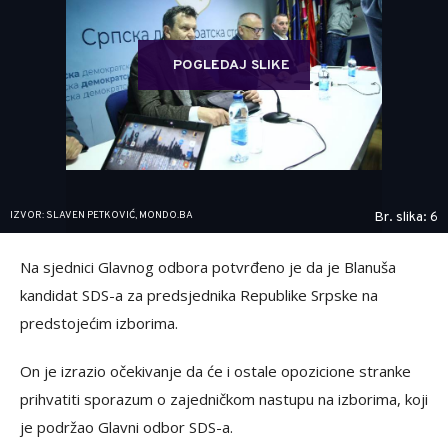
POGLEDAJ SLIKE
IZVOR: SLAVEN PETKOVIĆ, MONDO.BA
Br. slika: 6
Na sjednici Glavnog odbora potvrđeno je da je Blanuša
kandidat SDS-a za predsjednika Republike Srpske na
predstojećim izborima.
On je izrazio očekivanje da će i ostale opozicione stranke
prihvatiti sporazum o zajedničkom nastupu na izborima, koji
je podržao Glavni odbor SDS-a.