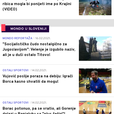
ribica mogla bi ponijeti ime po Krajini
(VIDEO)
MONDO U SLOVENIJI
4
MONDO REPORTAŽA
16.02.2021.
|
"Socijalističko čudo nostalgično za
Jugoslavijom": Velenje je izgubilo naziv,
ali je u duši ostalo Titovo!
1
OSTALI SPORTOVI
14.02.2021.
|
Vujović poslije poraza na debiju: Igrači
Borca kasno shvatili da mogu!
3
OSTALI SPORTOVI
14.02.2021.
|
Borac potonuo, pa se vratio, ali Gorenje