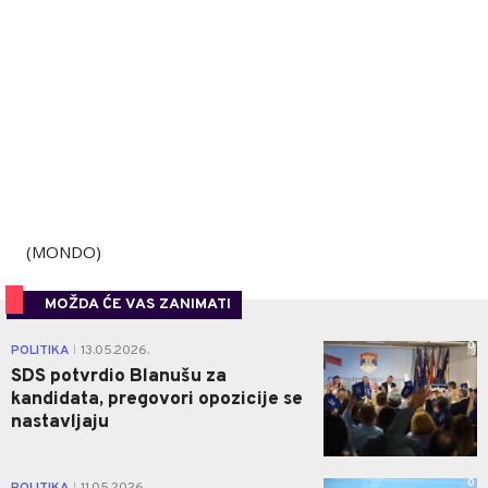
(MONDO)
MOŽDA ĆE VAS ZANIMATI
0
POLITIKA
13.05.2026.
|
SDS potvrdio Blanušu za
kandidata, pregovori opozicije se
nastavljaju
0
POLITIKA
11.05.2026.
|