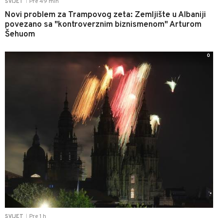
Pre 49 min
SVIJET
|
Novi problem za Trampovog zeta: Zemljište u Albaniji
povezano sa "kontroverznim biznismenom" Arturom
Šehuom
0
Pre 1 h
SVIJET
|