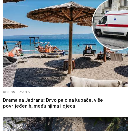
Pre 3 h
REGION
|
Drama na Jadranu: Drvo palo na kupače, više
povrijeđenih, među njima i djeca
0