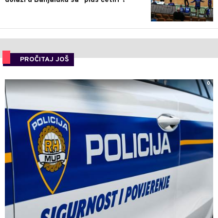
dolazi u Banjaluku sa "plus četiri"!
PROČITAJ JOŠ
0