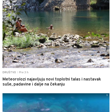
Pre 3 h
DRUŠTVO
|
Meteorolozi najavljuju novi toplotni talas i nastavak
suše, padavine i dalje na čekanju
1