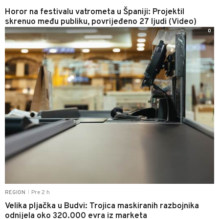
Horor na festivalu vatrometa u Španiji: Projektil
skrenuo među publiku, povrijeđeno 27 ljudi (Video)
0
Pre 2 h
REGION
|
Velika pljačka u Budvi: Trojica maskiranih razbojnika
odnijela oko 320.000 evra iz marketa