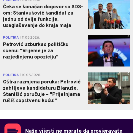
Čeka se konačan dogovor sa SDS-
om: Stanivuković kandidat za
jednu od dvije funkcije,
usaglašavanje do kraja maja
0
POLITIKA
11.05.2026.
|
Petrović uzburkao političku
scenu: "Vrijeme je za
razjedinjenu opoziciju"
0
POLITIKA
10.05.2026.
|
Oštra razmjena poruka: Petrović
zahtijeva kandidaturu Blanuše,
Stanišić poručuje – "Prijetnjama
rušiš sopstvenu kuću!"
Naše vijesti ne morate da provjeravate