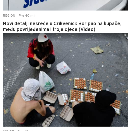
Pre 40 min
REGION
|
Novi detalji nesreće u Crikvenici: Bor pao na kupače,
među povrijeđenima i troje djece (Video)
0