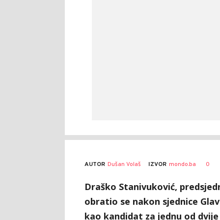
AUTOR
Dušan Volaš
0
IZVOR
mondo.ba
Draško Stanivuković, predsjed
obratio se nakon sjednice Glav
kao kandidat za jednu od dvije