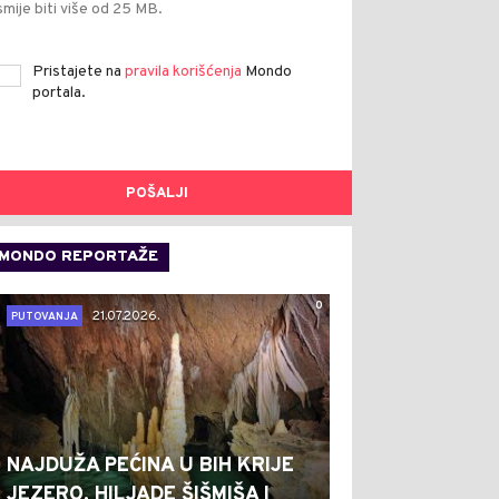
smije biti više od 25 MB.
Pristajete na
pravila korišćenja
Mondo
portala.
POŠALJI
MONDO REPORTAŽE
0
21.07.2026.
PUTOVANJA
NAJDUŽA PEĆINA U BIH KRIJE
JEZERO, HILJADE ŠIŠMIŠA I