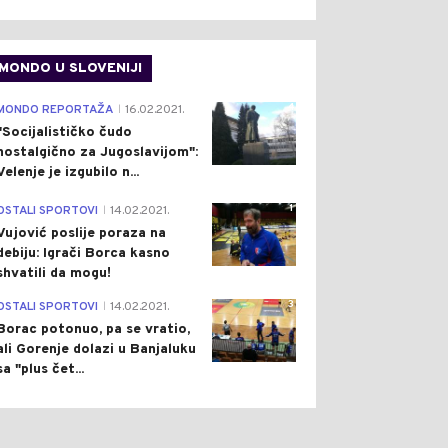
MONDO U SLOVENIJI
4
MONDO REPORTAŽA
16.02.2021.
|
"Socijalističko čudo
nostalgično za Jugoslavijom":
Velenje je izgubilo n...
1
OSTALI SPORTOVI
14.02.2021.
|
Vujović poslije poraza na
debiju: Igrači Borca kasno
shvatili da mogu!
3
OSTALI SPORTOVI
14.02.2021.
|
Borac potonuo, pa se vratio,
ali Gorenje dolazi u Banjaluku
sa "plus čet...