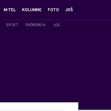
M:TEL
KOLUMNE
FOTO
JOŠ
SVIJET
EKONOMIJA
JOŠ