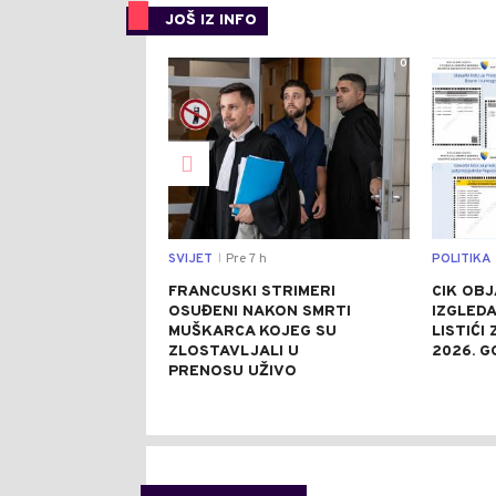
JOŠ IZ INFO
0
SVIJET
Pre 7 h
POLITIKA
|
FRANCUSKI STRIMERI
CIK OBJ
OSUĐENI NAKON SMRTI
IZGLEDA
MUŠKARCA KOJEG SU
LISTIĆI
ZLOSTAVLJALI U
2026. G
PRENOSU UŽIVO