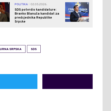
1
2
POLITIKA
02.05.2026.
|
SDS potvrdio kandidature:
Branko Blanuša kandidat za
predsjednika Republike
Srpske
GURNA SRPSKA
SDS