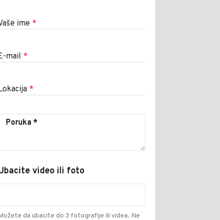
Vaše ime
*
E-mail
*
Lokacija
*
Ubacite video ili foto
Možete da ubacite do 3 fotografije ili videa. Ne