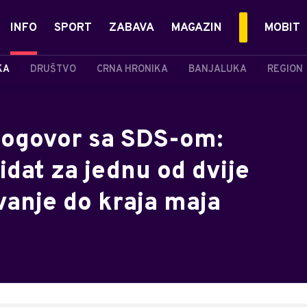
INFO
SPORT
ZABAVA
MAGAZIN
MOBIT
KA
DRUŠTVO
CRNA HRONIKA
BANJALUKA
REGION
dogovor sa SDS-om:
dat za jednu od dvije
vanje do kraja maja