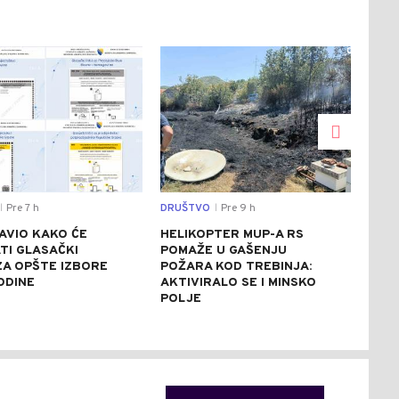
0
0
Pre 7 h
DRUŠTVO
Pre 9 h
SVIJ
|
|
AVIO KAKO ĆE
HELIKOPTER MUP-A RS
CRV
TI GLASAČKI
POMAŽE U GAŠENJU
ITA
 ZA OPŠTE IZBORE
POŽARA KOD TREBINJA:
ASF
ODINE
AKTIVIRALO SE I MINSKO
STE
POLJE