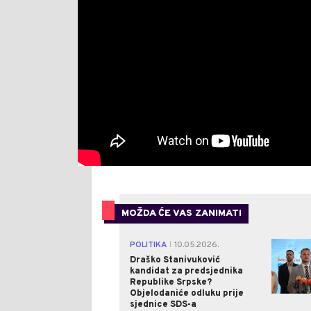
MOŽDA ĆE VAS ZANIMATI
POLITIKA
10.05.2026.
|
Draško Stanivuković
kandidat za predsjednika
Republike Srpske?
Objelodaniće odluku prije
sjednice SDS-a