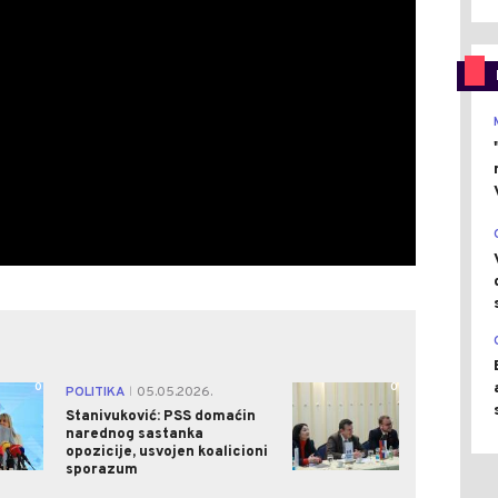
0
0
POLITIKA
05.05.2026.
|
Stanivuković: PSS domaćin
narednog sastanka
opozicije, usvojen koalicioni
sporazum