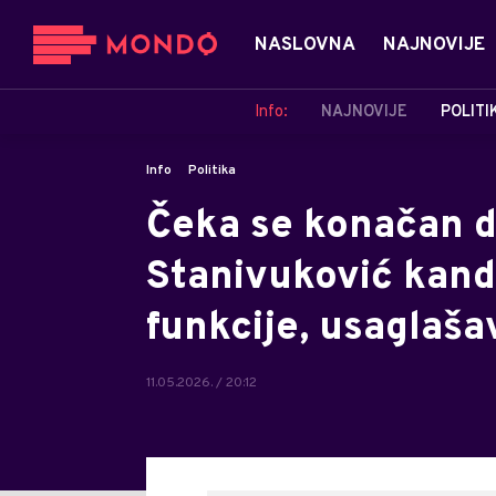
NASLOVNA
NAJNOVIJE
Info:
NAJNOVIJE
POLITI
Info
Politika
Čeka se konačan 
Stanivuković kandi
funkcije, usaglaša
11.05.2026. / 20:12