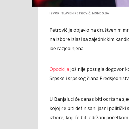
IZVOR: SLAVEN PETKOVIĆ, MONDO.BA
Petrović je objavio na društvenim m
na izbore izlazi sa zajedničkim kandid
ide razjedinjena.
Opozicija
još nije postigla dogovor k
Srpske i srpskog člana Predsjedništ
U Banjaluci će danas biti održana s
kojoj će biti definisani jasni politič
izbore, koji će biti održani početko