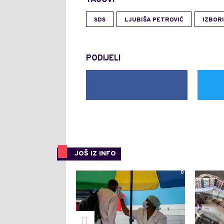
SDS
LJUBIŠA PETROVIĆ
IZBORI
PODIJELI
JOŠ IZ INFO
0