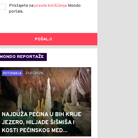
Pristajete na
pravila korišćenja
Mondo
portala.
POŠALJI
MONDO REPORTAŽE
0
21.07.2026.
PUTOVANJA
NAJDUŽA PEĆINA U BIH KRIJE
JEZERO, HILJADE ŠIŠMIŠA I
KOSTI PEĆINSKOG MED...