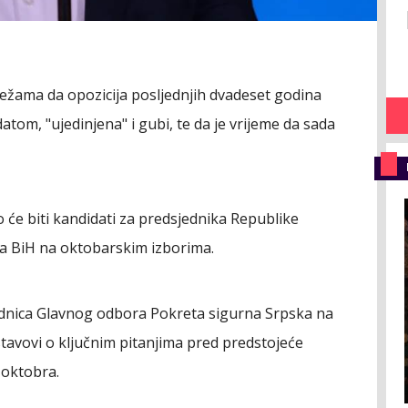
režama da opozicija posljednjih dvadeset godina
atom, "ujedinjena" i gubi, te da je vrijeme da sada
o će biti kandidati za predsjednika Republike
va BiH na oktobarskim izborima.
jednica Glavnog odbora Pokreta sigurna Srpska na
ki stavovi o ključnim pitanjima pred predstojeće
m oktobra.