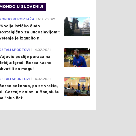
MONDO U SLOVENIJI
4
MONDO REPORTAŽA
16.02.2021.
|
"Socijalističko čudo
nostalgično za Jugoslavijom":
Velenje je izgubilo n...
1
OSTALI SPORTOVI
14.02.2021.
|
Vujović poslije poraza na
debiju: Igrači Borca kasno
shvatili da mogu!
3
OSTALI SPORTOVI
14.02.2021.
|
Borac potonuo, pa se vratio,
ali Gorenje dolazi u Banjaluku
sa "plus čet...
0
0