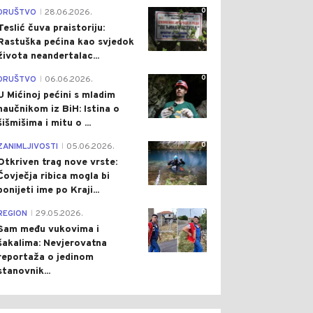
0
DRUŠTVO
28.06.2026.
|
Teslić čuva praistoriju:
Rastuška pećina kao svjedok
života neandertalac...
0
DRUŠTVO
06.06.2026.
|
U Mićinoj pećini s mladim
naučnikom iz BiH: Istina o
šišmišima i mitu o ...
0
ZANIMLJIVOSTI
05.06.2026.
|
Otkriven trag nove vrste:
Čovječja ribica mogla bi
ponijeti ime po Kraji...
0
REGION
29.05.2026.
|
Sam među vukovima i
šakalima: Nevjerovatna
reportaža o jedinom
stanovnik...