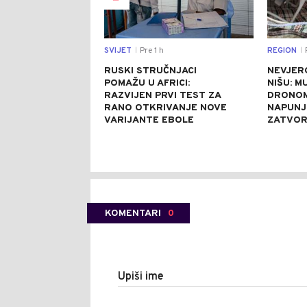
SVIJET
Pre 1 h
REGION
P
|
|
RUSKI STRUČNJACI
NEVJER
POMAŽU U AFRICI:
NIŠU: M
RAZVIJEN PRVI TEST ZA
DRONOM
RANO OTKRIVANJE NOVE
NAPUNJ
VARIJANTE EBOLE
ZATVO
KOMENTARI
0
Upiši ime