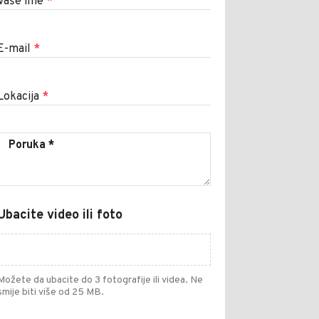
Vaše ime
*
E-mail
*
Lokacija
*
Ubacite video ili foto
Možete da ubacite do 3 fotografije ili videa. Ne
smije biti više od 25 MB.