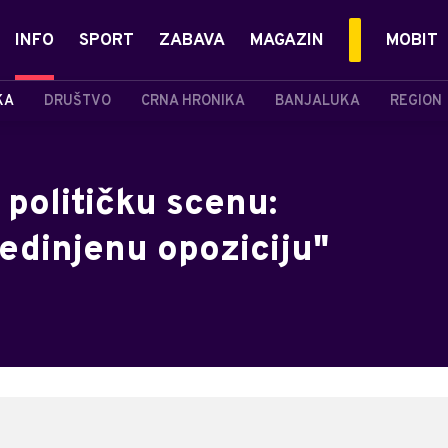
INFO
SPORT
ZABAVA
MAGAZIN
MOBIT
KA
DRUŠTVO
CRNA HRONIKA
BANJALUKA
REGION
političku scenu:
jedinjenu opoziciju"