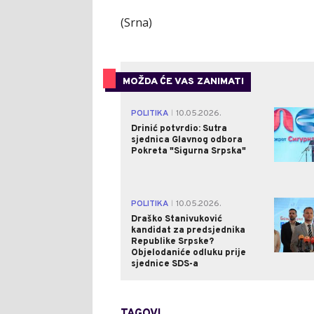
(Srna)
MOŽDA ĆE VAS ZANIMATI
POLITIKA
10.05.2026.
|
Drinić potvrdio: Sutra
sjednica Glavnog odbora
Pokreta "Sigurna Srpska"
POLITIKA
10.05.2026.
|
Draško Stanivuković
kandidat za predsjednika
Republike Srpske?
Objelodaniće odluku prije
sjednice SDS-a
TAGOVI