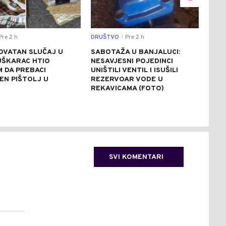
re 2 h
DRUŠTVO
Pre 2 h
REGI
|
OVATAN SLUČAJ U
SABOTAŽA U BANJALUCI:
VUČ
UŠKARAC HTIO
NESAVJESNI POJEDINCI
VEČ
 DA PREBACI
UNIŠTILI VENTIL I ISUŠILI
POZ
EN PIŠTOLJ U
REZERVOAR VODE U
RAZ
R
REKAVICAMA (FOTO)
(FO
SVI KOMENTARI