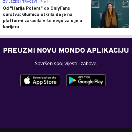
0
ZVIJEZDE I TRAČEVI
Pre 1 h
|
Od "Harija Potera" do OnlyFans
carstva: Glumica otkrila da je na
platformi zaradila više nego za cijelu
karijeru
PREUZMI NOVU MONDO APLIKACIJU
Savršen spoj vijesti i zabave.