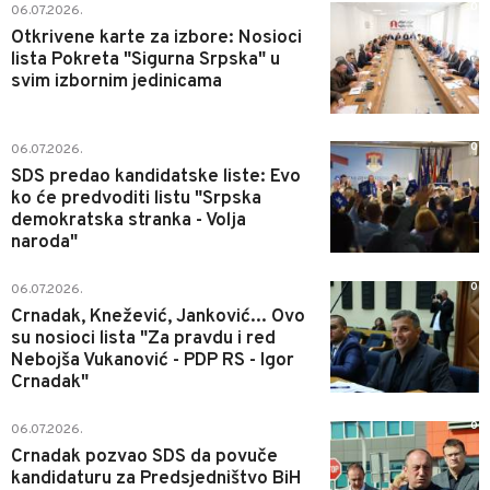
0
06.07.2026.
Otkrivene karte za izbore: Nosioci
lista Pokreta "Sigurna Srpska" u
svim izbornim jedinicama
0
06.07.2026.
SDS predao kandidatske liste: Evo
ko će predvoditi listu "Srpska
demokratska stranka - Volja
naroda"
0
06.07.2026.
Crnadak, Knežević, Janković... Ovo
su nosioci lista "Za pravdu i red
Nebojša Vukanović - PDP RS - Igor
Crnadak"
0
06.07.2026.
Crnadak pozvao SDS da povuče
kandidaturu za Predsjedništvo BiH