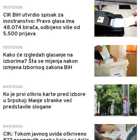
0
30.07.2026.
CIK BiH utvrdio spisak za
inostranstvo: Pravo glasa ima
48.074 birača, odbijeno više od
5.500 prijava
2
25.07.2026.
Kako će izgledati glasanje na
izborima? Šta se mijenja nakon
izmjena Izbornog zakona BiH
0
24.07.2026.
Ko je prvi otkrio karte pred izbore
u Srpskoj: Manje stranke već
predstavile slogane
0
24.07.2026.
CIK: Tokom javnog uvida otkriveno