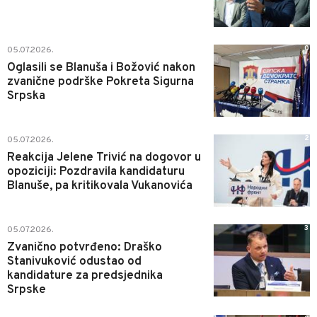
0
05.07.2026.
Oglasili se Blanuša i Božović nakon
zvanične podrške Pokreta Sigurna
Srpska
2
05.07.2026.
Reakcija Jelene Trivić na dogovor u
opoziciji: Pozdravila kandidaturu
Blanuše, pa kritikovala Vukanovića
3
05.07.2026.
Zvanično potvrđeno: Draško
Stanivuković odustao od
kandidature za predsjednika
Srpske