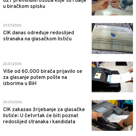
827 preminulih osoba koje su i dalje
u biračkom spisku
0
23.07.2026.
CIK danas određuje redoslijed
stranaka na glasačkom listiću
0
22.07.2026.
Više od 60.000 birača prijavilo se
za glasanje putem pošte na
izborima u BiH
0
20.07.2026.
CIK zakazao žrijebanje za glasačke
listiće: U četvrtak će biti poznat
redoslijed stranaka i kandidata