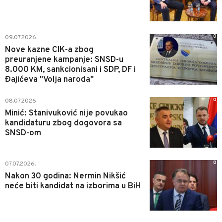
0
09.07.2026.
Nove kazne CIK-a zbog
preuranjene kampanje: SNSD-u
8.000 KM, sankcionisani i SDP, DF i
Đajićeva "Volja naroda"
0
08.07.2026.
Minić: Stanivuković nije povukao
kandidaturu zbog dogovora sa
SNSD-om
0
07.07.2026.
Nakon 30 godina: Nermin Nikšić
neće biti kandidat na izborima u BiH