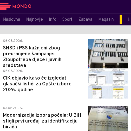
Naslovna
Najnovije
Info
Sport
Zabava
Magazin
M
0
06.08.2026.
SNSD i PSS kažnjeni zbog
preuranjene kampanje:
Zloupotreba djece i javnih
sredstava
0
05.08.2026.
CIK objavio kako će izgledati
glasački listići za Opšte izbore
2026. godine
0
03.08.2026.
Modernizacija izbora počela: U BiH
stigli prvi uređaji za identifikaciju
birača