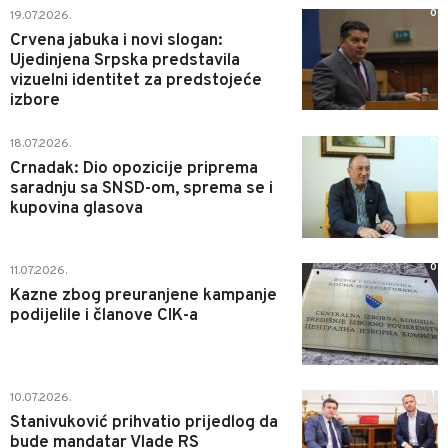
0
19.07.2026.
Crvena jabuka i novi slogan:
Ujedinjena Srpska predstavila
vizuelni identitet za predstojeće
izbore
0
18.07.2026.
Crnadak: Dio opozicije priprema
saradnju sa SNSD-om, sprema se i
kupovina glasova
0
11.07.2026.
Kazne zbog preuranjene kampanje
podijelile i članove CIK-a
1
10.07.2026.
Stanivuković prihvatio prijedlog da
bude mandatar Vlade RS