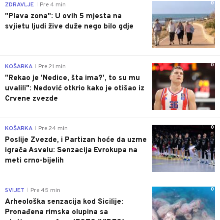
0
ZDRAVLJE
Pre 4 min
|
"Plava zona": U ovih 5 mjesta na
svjietu ljudi žive duže nego bilo gdje
0
KOŠARKA
Pre 21 min
|
"Rekao je 'Nedice, šta ima?', to su mu
uvalili": Nedović otkrio kako je otišao iz
Crvene zvezde
0
KOŠARKA
Pre 24 min
|
Poslije Zvezde, i Partizan hoće da uzme
igrača Asvelu: Senzacija Evrokupa na
meti crno-bijelih
0
SVIJET
Pre 45 min
|
Arheološka senzacija kod Sicilije:
Pronađena rimska olupina sa