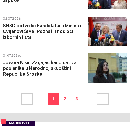
Srpske"
0
02.07.2026.
SNSD potvrdio kandidaturu Minića i
Cvijanovićeve: Poznati i nosioci
izbornih lista
1
01.07.2026.
Jovana Kisin Zagajac kandidat za
poslanika u Narodnoj skupštini
Republike Srpske
1
2
3
NAJNOVIJE