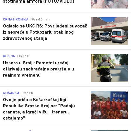
stotinama amfora (FOTO/VIDEO)
0
CRNA HRONIKA
Pre 46 min
|
Oglasio se UKC RS: Povrijeđeni suvozač
iz nesreće u Potkozarju stabilnog
zdravstvenog stanja
0
REGION
Pre 1 h
|
Uskoro u Srbiji: Pametni uređaji
otkrivaju saobraćajne prekršaje u
realnom vremenu
0
KOŠARKA
Pre 1 h
|
Ovo je priča o Košarkaškoj ligi
Republike Srpske Krajine: "Padaju
granate, a igrači viču - treneru,
ostajemo"