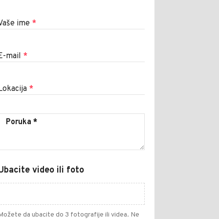
Vaše ime
*
E-mail
*
Lokacija
*
Ubacite video ili foto
Možete da ubacite do 3 fotografije ili videa. Ne