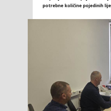
potrebne količine pojedinih lij