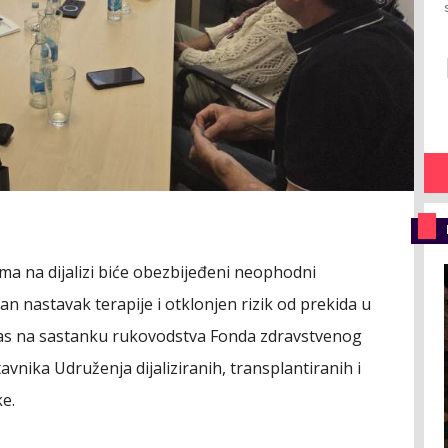
a na dijalizi biće obezbijeđeni neophodni
tan nastavak terapije i otklonjen rizik od prekida u
nas na sastanku rukovodstva Fonda zdravstvenog
vnika Udruženja dijaliziranih, transplantiranih i
e.