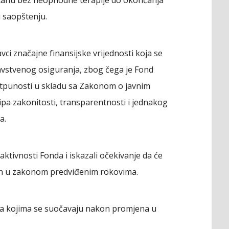
stanu bez neophodne terapije do okončanja
 saopštenju.
vci značajne finansijske vrijednosti koja se
avstvenog osiguranja, zbog čega je Fond
tpunosti u skladu sa Zakonom o javnim
pa zakonitosti, transparentnosti i jednakog
a.
aktivnosti Fonda i iskazali očekivanje da će
an u zakonom predviđenim rokovima.
 sa kojima se suočavaju nakon promjena u