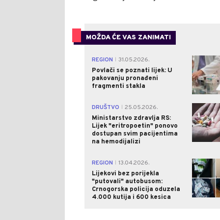
MOŽDA ĆE VAS ZANIMATI
REGION
31.05.2026.
|
Povlači se poznati lijek: U
pakovanju pronađeni
fragmenti stakla
DRUŠTVO
25.05.2026.
|
Ministarstvo zdravlja RS:
Lijek "eritropoetin" ponovo
dostupan svim pacijentima
na hemodijalizi
REGION
13.04.2026.
|
Lijekovi bez porijekla
"putovali" autobusom:
Crnogorska policija oduzela
4.000 kutija i 600 kesica