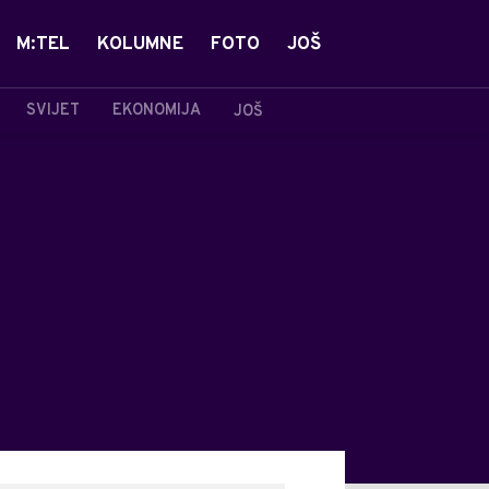
M:TEL
KOLUMNE
FOTO
JOŠ
SVIJET
EKONOMIJA
JOŠ