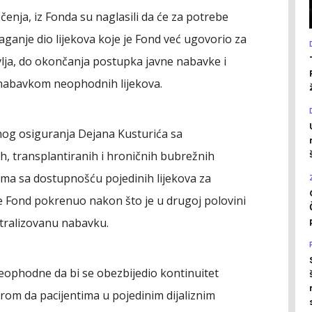
ečenja, iz Fonda su naglasili da će za potrebe
olaganje dio lijekova koje je Fond već ugovorio za
vlja, do okončanja postupka javne nabavke i
 nabavkom neophodnih lijekova.
nog osiguranja Dejana Kusturića sa
ih, transplantiranih i hroničnih bubrežnih
ma sa dostupnošću pojedinih lijekova za
e je Fond pokrenuo nakon što je u drugoj polovini
ntralizovanu nabavku.
ophodne da bi se obezbijedio kontinuitet
bzirom da pacijentima u pojedinim dijaliznim