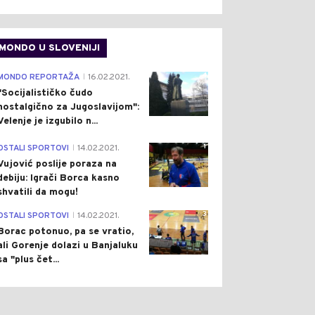
MONDO U SLOVENIJI
4
MONDO REPORTAŽA
16.02.2021.
|
"Socijalističko čudo
nostalgično za Jugoslavijom":
Velenje je izgubilo n...
1
OSTALI SPORTOVI
14.02.2021.
|
Vujović poslije poraza na
debiju: Igrači Borca kasno
shvatili da mogu!
3
OSTALI SPORTOVI
14.02.2021.
|
Borac potonuo, pa se vratio,
ali Gorenje dolazi u Banjaluku
sa "plus čet...