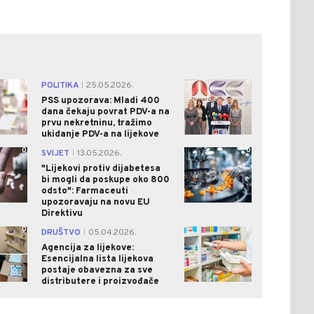
0
0
POLITIKA
25.05.2026.
|
PSS upozorava: Mladi 400
dana čekaju povrat PDV-a na
prvu nekretninu, tražimo
ukidanje PDV-a na lijekove
0
0
SVIJET
13.05.2026.
|
"Lijekovi protiv dijabetesa
bi mogli da poskupe oko 800
odsto": Farmaceuti
upozoravaju na novu EU
Direktivu
0
0
DRUŠTVO
05.04.2026.
|
Agencija za lijekove:
Esencijalna lista lijekova
postaje obavezna za sve
distributere i proizvođače