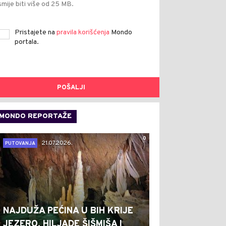
smije biti više od 25 MB.
Pristajete na
pravila korišćenja
Mondo
portala.
POŠALJI
MONDO REPORTAŽE
0
21.07.2026.
PUTOVANJA
NAJDUŽA PEĆINA U BIH KRIJE
JEZERO, HILJADE ŠIŠMIŠA I