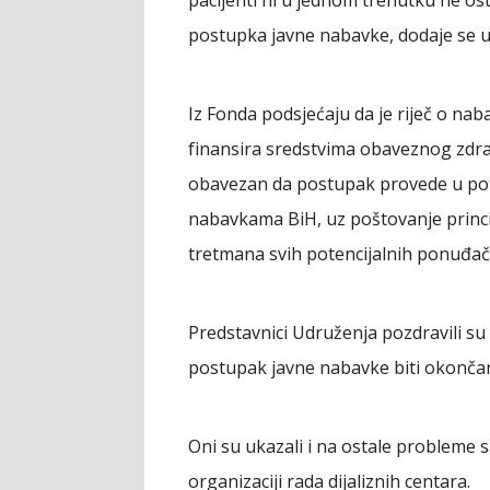
pacijenti ni u jednom trenutku ne o
postupka javne nabavke, dodaje se u
Iz Fonda podsjećaju da je riječ o naba
finansira sredstvima obaveznog zdr
obavezan da postupak provede u po
nabavkama BiH, uz poštovanje princi
tretmana svih potencijalnih ponuđač
Predstavnici Udruženja pozdravili su 
postupak javne nabavke biti okonč
Oni su ukazali i na ostale probleme
organizaciji rada dijaliznih centara.