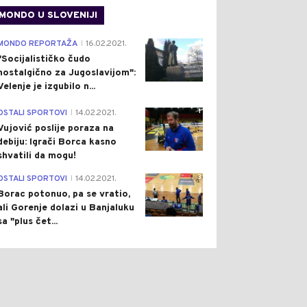
MONDO U SLOVENIJI
4
MONDO REPORTAŽA
16.02.2021.
|
"Socijalističko čudo
nostalgično za Jugoslavijom":
Velenje je izgubilo n...
1
OSTALI SPORTOVI
14.02.2021.
|
Vujović poslije poraza na
debiju: Igrači Borca kasno
shvatili da mogu!
3
OSTALI SPORTOVI
14.02.2021.
|
Borac potonuo, pa se vratio,
ali Gorenje dolazi u Banjaluku
sa "plus čet...