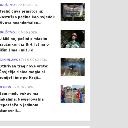
0
DRUŠTVO
28.06.2026.
|
Teslić čuva praistoriju:
Rastuška pećina kao svjedok
života neandertalac...
0
DRUŠTVO
06.06.2026.
|
U Mićinoj pećini s mladim
naučnikom iz BiH: Istina o
šišmišima i mitu o ...
0
ZANIMLJIVOSTI
05.06.2026.
|
Otkriven trag nove vrste:
Čovječja ribica mogla bi
ponijeti ime po Kraji...
0
REGION
29.05.2026.
|
Sam među vukovima i
šakalima: Nevjerovatna
reportaža o jedinom
stanovnik...