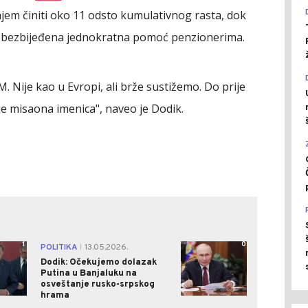
jem činiti oko 11 odsto kumulativnog rasta, dok
 obezbijeđena jednokratna pomoć penzionerima.
M. Nije kao u Evropi, ali brže sustižemo. Do prije
 je misaona imenica", naveo je Dodik.
1
0
POLITIKA
13.05.2026.
|
Dodik: Očekujemo dolazak
Putina u Banjaluku na
osveštanje rusko-srpskog
hrama