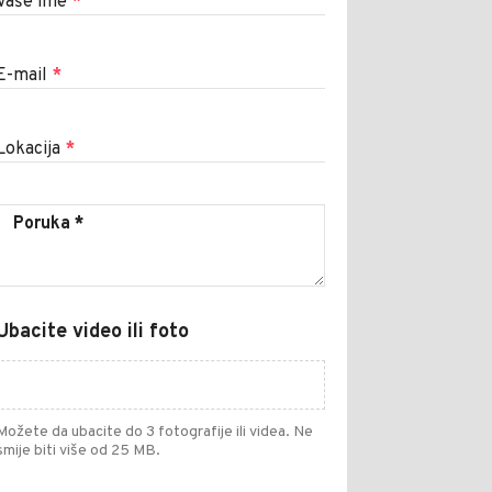
Vaše ime
*
E-mail
*
Lokacija
*
Ubacite video ili foto
Možete da ubacite do 3 fotografije ili videa. Ne
smije biti više od 25 MB.