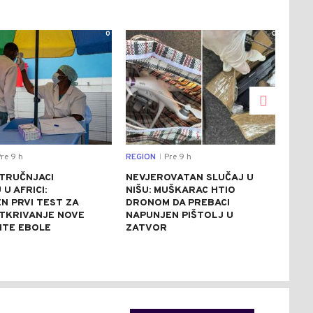
0
0
re 9 h
REGION
Pre 9 h
DRU
|
STRUČNJACI
NEVJEROVATAN SLUČAJ U
SAB
U AFRICI:
NIŠU: MUŠKARAC HTIO
NES
N PRVI TEST ZA
DRONOM DA PREBACI
UNIŠ
TKRIVANJE NOVE
NAPUNJEN PIŠTOLJ U
REZ
NTE EBOLE
ZATVOR
REK