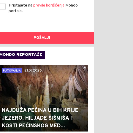
Pristajete na
pravila korišćenja
Mondo
portala.
POŠALJI
MONDO REPORTAŽE
0
21.07.2026.
PUTOVANJA
NAJDUŽA PEĆINA U BIH KRIJE
JEZERO, HILJADE ŠIŠMIŠA I
KOSTI PEĆINSKOG MED...