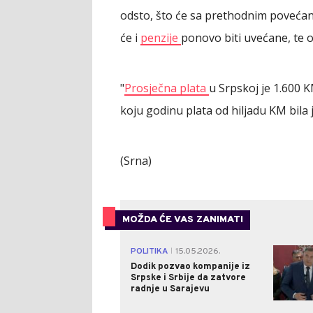
odsto, što će sa prethodnim povećan
će i
penzije
ponovo biti uvećane, te
"
Prosječna plata
u Srpskoj je 1.600 K
koju godinu plata od hiljadu KM bila
(Srna)
MOŽDA ĆE VAS ZANIMATI
POLITIKA
15.05.2026.
|
Dodik pozvao kompanije iz
Srpske i Srbije da zatvore
radnje u Sarajevu