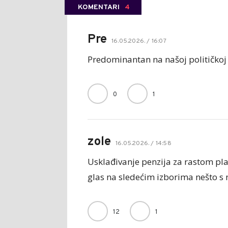
KOMENTARI
4
Pre
16.05.2026. / 16:07
Predominantan na našoj političkoj
0
1
zole
16.05.2026. / 14:58
Usklađivanje penzija za rastom pl
glas na sledećim izborima nešto s 
12
1