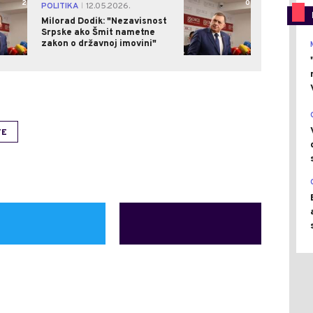
2
0
POLITIKA
12.05.2026.
|
Milorad Dodik: "Nezavisnost
Srpske ako Šmit nametne
zakon o državnoj imovini"
TE