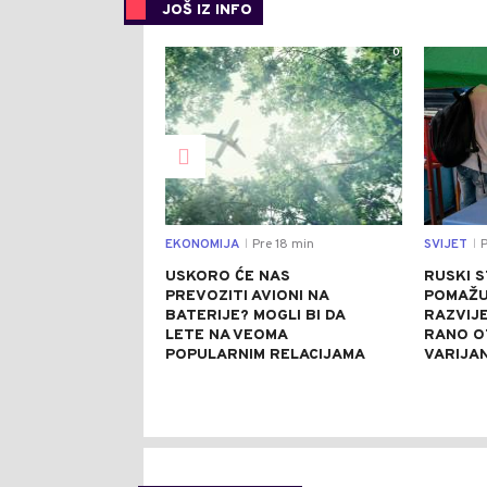
JOŠ IZ INFO
0
EKONOMIJA
Pre 18 min
SVIJET
P
|
|
USKORO ĆE NAS
RUSKI 
PREVOZITI AVIONI NA
POMAŽU 
BATERIJE? MOGLI BI DA
RAZVIJE
LETE NA VEOMA
RANO O
POPULARNIM RELACIJAMA
VARIJA