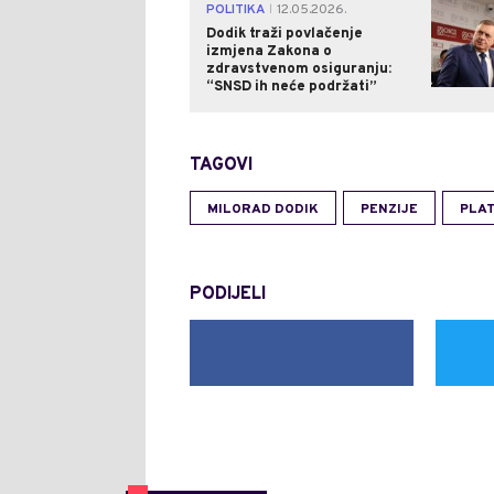
POLITIKA
12.05.2026.
|
Dodik traži povlačenje
izmjena Zakona o
zdravstvenom osiguranju:
“SNSD ih neće podržati”
TAGOVI
MILORAD DODIK
PENZIJE
PLA
PODIJELI