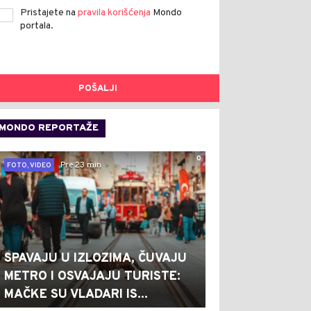
Pristajete na
pravila korišćenja
Mondo
portala.
POŠALJI
MONDO REPORTAŽE
0
Pre 23 min
FOTO, VIDEO
SPAVAJU U IZLOZIMA, ČUVAJU
METRO I OSVAJAJU TURISTE:
MAČKE SU VLADARI IS...