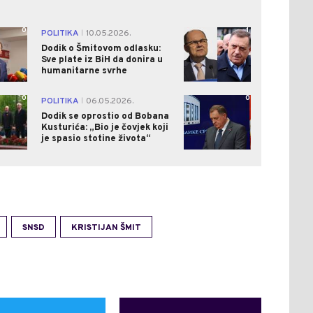
0
1
POLITIKA
10.05.2026.
|
Dodik o Šmitovom odlasku:
Sve plate iz BiH da donira u
humanitarne svrhe
0
0
POLITIKA
06.05.2026.
|
Dodik se oprostio od Bobana
Kusturića: „Bio je čovjek koji
je spasio stotine života“
SNSD
KRISTIJAN ŠMIT