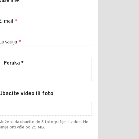
Vaše ime
*
E-mail
*
Lokacija
*
Ubacite video ili foto
Možete da ubacite do 3 fotografije ili videa. Ne
smije biti više od 25 MB.