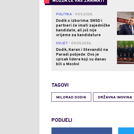
MOŽDA ĆE VAS ZANIMATI
POLITIKA
11.05.2026.
|
Dodik o izborima: SNSD i
partneri će imati zajedničke
kandidate, ali još nije
vrijeme za kandidature
SVIJET
09.05.2026.
|
Dodik, Karan i Stevandić na
Paradi pobjede: Ovo je
spisak lidera koji su danas
bili u Moskvi
TAGOVI
MILORAD DODIK
DRŽAVNA IMOVINA
PODIJELI