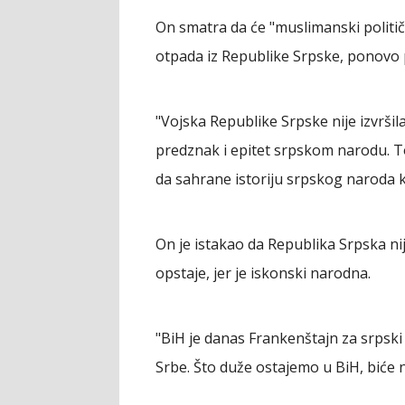
On smatra da će "muslimanski političa
otpada iz Republike Srpske, ponovo p
"Vojska Republike Srpske nije izvrši
predznak i epitet srpskom narodu. To j
da sahrane istoriju srpskog naroda k
On je istakao da Republika Srpska ni
opstaje, jer je iskonski narodna.
"BiH je danas Frankenštajn za srpski
Srbe. Što duže ostajemo u BiH, biće 