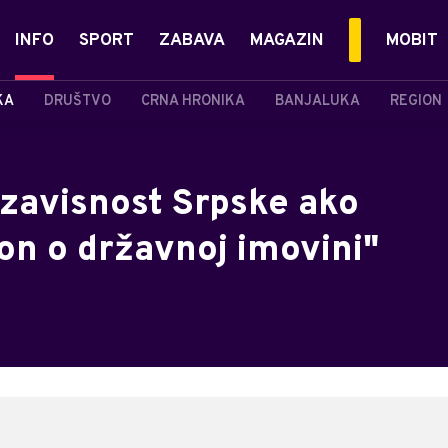
INFO
SPORT
ZABAVA
MAGAZIN
MOBIT
KA
DRUŠTVO
CRNA HRONIKA
BANJALUKA
REGION
ezavisnost Srpske ako
n o državnoj imovini"