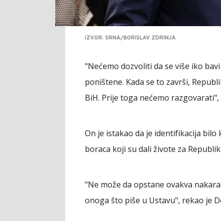
IZVOR: SRNA/BORISLAV ZDRINJA
"Nećemo dozvoliti da se više iko bavi
poništene. Kada se to završi, Repub
BiH. Prije toga nećemo razgovarati",
On je istakao da je identifikacija bil
boraca koji su dali živote za Republi
"Ne može da opstane ovakva nakarad
onoga što piše u Ustavu", rekao je D