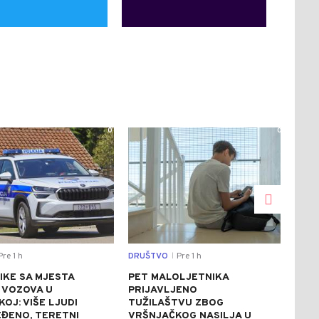
0
0
re 1 h
DRUŠTVO
Pre 1 h
DRU
|
IKE SA MJESTA
PET MALOLJETNIKA
STR
 VOZOVA U
PRIJAVLJENO
UPO
OJ: VIŠE LJUDI
TUŽILAŠTVU ZBOG
VOD
EĐENO, TERETNI
VRŠNJAČKOG NASILJA U
RIJ