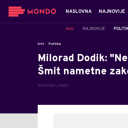
NASLOVNA
NAJNOVIJE
Info:
NAJNOVIJE
POLITI
Info
Politika
Milorad Dodik: "N
Šmit nametne zako
12.05.2026. / 15:03