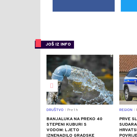
JOŠ IZ INFO
0
DRUŠTVO
Pre 1 h
REGION
P
|
|
BANJALUKA NA PREKO 40
PRVE SL
STEPENI KUBURI S
SUDARA
VODOM: LJETO
HRVATSK
IZNENADILO GRADSKE
POVRIJ