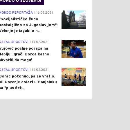
MONDO U SLOVENIJI
4
MONDO REPORTAŽA
16.02.2021.
|
"Socijalističko čudo
nostalgično za Jugoslavijom":
Velenje je izgubilo n...
1
OSTALI SPORTOVI
14.02.2021.
|
Vujović poslije poraza na
debiju: Igrači Borca kasno
shvatili da mogu!
3
OSTALI SPORTOVI
14.02.2021.
|
Borac potonuo, pa se vratio,
ali Gorenje dolazi u Banjaluku
sa "plus čet...