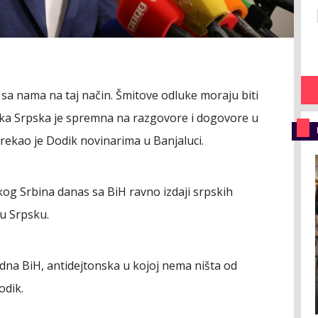
 sa nama na taj način. Šmitove odluke moraju biti
lika Srpska je spremna na razgovore i dogovore u
 rekao je Dodik novinarima u Banjaluci.
o kog Srbina danas sa BiH ravno izdaji srpskih
ku Srpsku.
na BiH, antidejtonska u kojoj nema ništa od
odik.