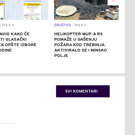
Pre 6 h
DRUŠTVO
Pre 8 h
SVIJ
|
|
AVIO KAKO ĆE
HELIKOPTER MUP-A RS
CRV
TI GLASAČKI
POMAŽE U GAŠENJU
ITA
 ZA OPŠTE IZBORE
POŽARA KOD TREBINJA:
ASF
ODINE
AKTIVIRALO SE I MINSKO
STE
POLJE
SVI KOMENTARI