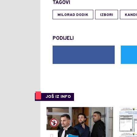
TAGOVI
MILORAD DODIK
IZBORI
KANDI
PODIJELI
JOŠ IZ INFO
0