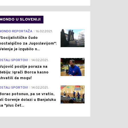
MONDO U SLOVENIJI
4
MONDO REPORTAŽA
16.02.2021.
|
"Socijalističko čudo
nostalgično za Jugoslavijom":
Velenje je izgubilo n...
1
OSTALI SPORTOVI
14.02.2021.
|
Vujović poslije poraza na
debiju: Igrači Borca kasno
shvatili da mogu!
3
OSTALI SPORTOVI
14.02.2021.
|
Borac potonuo, pa se vratio,
ali Gorenje dolazi u Banjaluku
sa "plus čet...