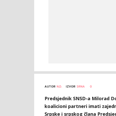
AUTOR
N.D.
0
IZVOR
SRNA
Predsjednik SNSD-a Milorad Dod
koalicioni partneri imati zaje
Srpske i srpskog člana Predsjed