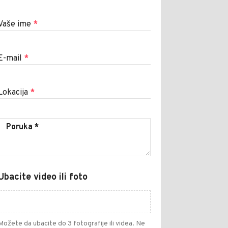
Vaše ime
*
E-mail
*
Lokacija
*
Ubacite video ili foto
Možete da ubacite do 3 fotografije ili videa. Ne