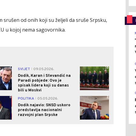
 srušen od onih koji su željeli da sruše Srpsku,
u EU u kojoj nema sagovornika.
1
0
SVIJET
09.05.2026.
|
Dodik, Karan i Stevandić na
Paradi pobjede: Ovo je
spisak lidera koji su danas
bili u Moskvi
0
2
POLITIKA
05.05.2026.
|
Dodik najavio: SNSD uskoro
predstavlja nacionalni
razvojni plan Srpske