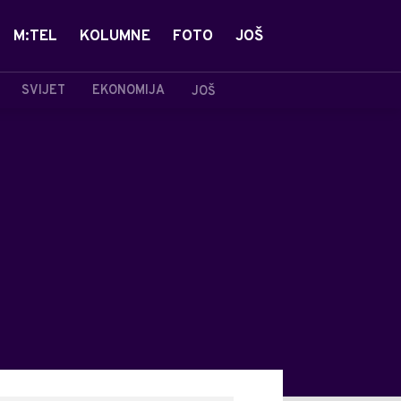
M:TEL
KOLUMNE
FOTO
JOŠ
SVIJET
EKONOMIJA
JOŠ