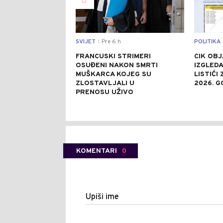
SVIJET
Pre 6 h
POLITIKA
|
FRANCUSKI STRIMERI
CIK OBJ
OSUĐENI NAKON SMRTI
IZGLEDA
MUŠKARCA KOJEG SU
LISTIĆI
ZLOSTAVLJALI U
2026. G
PRENOSU UŽIVO
KOMENTARI
0
Upiši ime