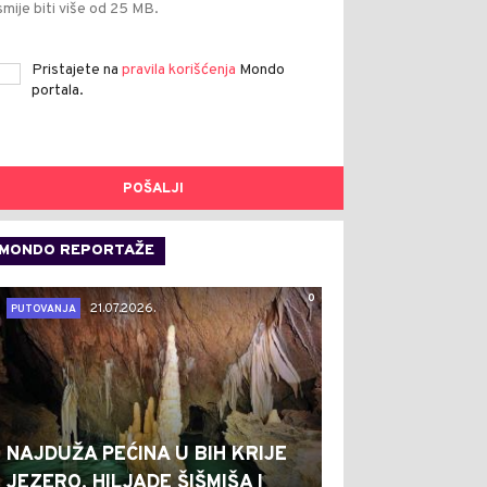
smije biti više od 25 MB.
Pristajete na
pravila korišćenja
Mondo
portala.
POŠALJI
MONDO REPORTAŽE
0
21.07.2026.
PUTOVANJA
NAJDUŽA PEĆINA U BIH KRIJE
JEZERO, HILJADE ŠIŠMIŠA I