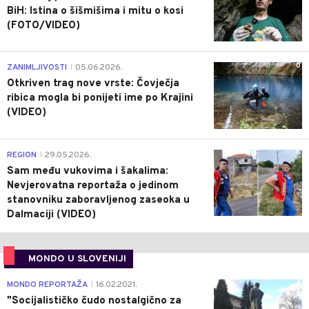
BiH: Istina o šišmišima i mitu o kosi
(FOTO/VIDEO)
0
ZANIMLJIVOSTI
05.06.2026.
|
Otkriven trag nove vrste: Čovječja
ribica mogla bi ponijeti ime po Krajini
(VIDEO)
0
REGION
29.05.2026.
|
Sam među vukovima i šakalima:
Nevjerovatna reportaža o jedinom
stanovniku zaboravljenog zaseoka u
Dalmaciji (VIDEO)
MONDO U SLOVENIJI
4
MONDO REPORTAŽA
16.02.2021.
|
"Socijalističko čudo nostalgično za