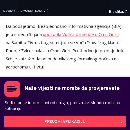
IZVOR: KURIR/MARKO KAROVIĆ
Br. slika: 7
Da podsjetimo, Bezbjednosno-informativna agencija (BIA)
je u srijedu 3. juna
upozorila Vučića da ne ide u Crnu Goru
na Samit u Tivtu zbog sumnji da se vođa “kavačkog klana”
Radoje Zvicer nalazi u Crnoj Gori. Prethodno je predsjednik
Srbije zatražio da ne bude nikakvog formalnog dočeka na
aerodromu u Tivtu.
Naše vijesti ne morate da provjeravate
Budite bolje informisani od drugih, preuzmite Mondo mobilnu
aplikaciju
PREUZMI APLIKACIJU