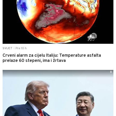
Pre 10 h
SVIJET
|
Crveni alarm za cijelu Italiju: Temperature asfalta
prelaze 60 stepeni, ima i žrtava
0