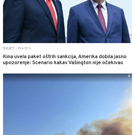
Pre 10 h
SVIJET
|
Kina uvela paket oštrih sankcija, Amerika dobila jasno
upozorenje: Scenario kakav Vašington nije očekivao
0