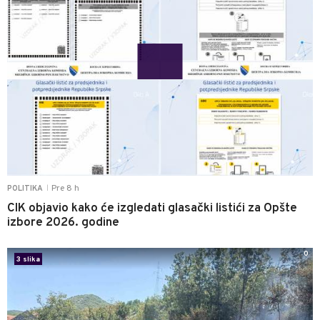
Pre 8 h
POLITIKA
|
CIK objavio kako će izgledati glasački listići za Opšte
izbore 2026. godine
0
3 slika