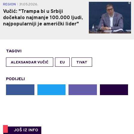
0
REGION
31.05.2026.
|
Vučić: "Trampa bi u Srbiji
dočekalo najmanje 100.000 ljudi,
najpopularniji je američki lider"
TAGOVI
ALEKSANDAR VUČIĆ
EU
TIVAT
PODIJELI
JOŠ IZ INFO