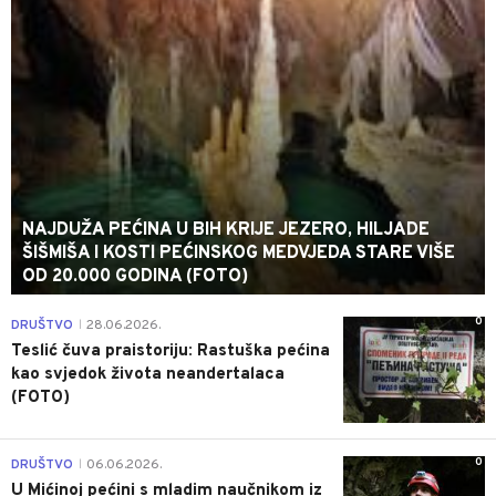
NAJDUŽA PEĆINA U BIH KRIJE JEZERO, HILJADE
ŠIŠMIŠA I KOSTI PEĆINSKOG MEDVJEDA STARE VIŠE
OD 20.000 GODINA (FOTO)
0
DRUŠTVO
28.06.2026.
|
Teslić čuva praistoriju: Rastuška pećina
kao svjedok života neandertalaca
(FOTO)
0
DRUŠTVO
06.06.2026.
|
U Mićinoj pećini s mladim naučnikom iz