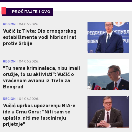
PROČITAJTE I OVO
0
REGION
04.06.2026.
|
Vučić iz Tivta: Dio crnogorskog
establišmenta vodi hibridni rat
protiv Srbije
0
REGION
04.06.2026.
|
"Tu nema kriminalaca, nisu imali
oružje, to su aktivisti": Vučić o
vraćenom avionu iz Tivta za
Beograd
0
REGION
04.06.2026.
|
Vučić uprkos upozorenju BIA-e
ide u Crnu Goru: "Niti sam se
uplašio, niti me fasciniraju
prijetnje"