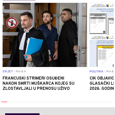
0
SVIJET
Pre 8 h
POLITIKA
Pre 8 
|
|
FRANCUSKI STRIMERI OSUĐENI
CIK OBJAVIO
NAKON SMRTI MUŠKARCA KOJEG SU
GLASAČKI LI
ZLOSTAVLJALI U PRENOSU UŽIVO
2026. GODIN