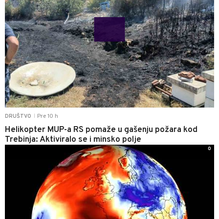
Pre 10 h
DRUŠTVO
|
Helikopter MUP-a RS pomaže u gašenju požara kod
Trebinja: Aktiviralo se i minsko polje
0