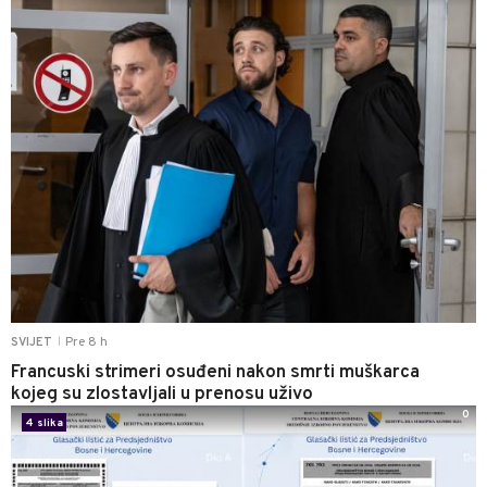
Pre 8 h
SVIJET
|
Francuski strimeri osuđeni nakon smrti muškarca
kojeg su zlostavljali u prenosu uživo
0
4 slika