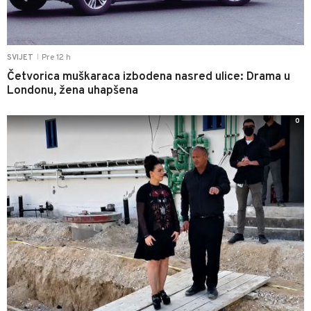
Pre 12 h
SVIJET
|
Četvorica muškaraca izbodena nasred ulice: Drama u
Londonu, žena uhapšena
0