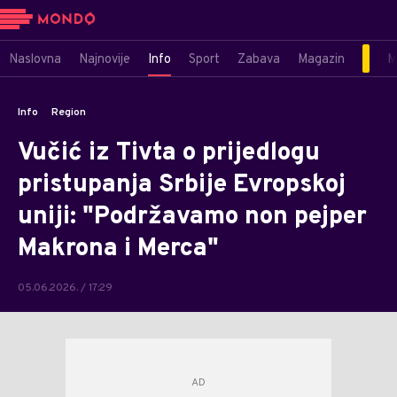
Naslovna
Najnovije
Info
Sport
Zabava
Magazin
M
Info
Region
Vučić iz Tivta o prijedlogu
pristupanja Srbije Evropskoj
uniji: "Podržavamo non pejper
Makrona i Merca"
05.06.2026. / 17:29