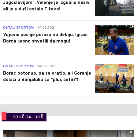
Jugoslavijom": Velenje je izgubilo naziv,
ali je u duši ostalo Titovo!
1
OSTALI SPORTOVI
14.02.2021.
|
Vujović poslije poraza na debiju: Igrači
Borca kasno shvatili da mogu!
3
OSTALI SPORTOVI
14.02.2021.
|
Borac potonuo, pa se vratio, ali Gorenje
dolazi u Banjaluku sa "plus četiri"!
PROČITAJ JOŠ
0