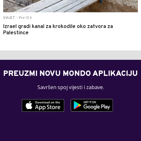
Pre 13 h
SVIJET
|
Izrael gradi kanal za krokodile oko zatvora za
Palestince
PREUZMI NOVU MONDO APLIKACIJU
Savršen spoj vijesti i zabave.