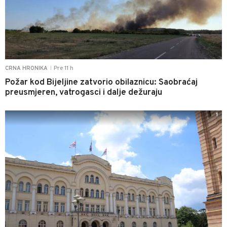
Pre 11 h
CRNA HRONIKA
|
Požar kod Bijeljine zatvorio obilaznicu: Saobraćaj
preusmjeren, vatrogasci i dalje dežuraju
1