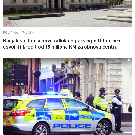
Pre 12 h
POLITIKA
|
Banjaluka dobila novu odluku o parkingu: Odbornici
usvojili i kredit od 18 miliona KM za obnovu centra
0