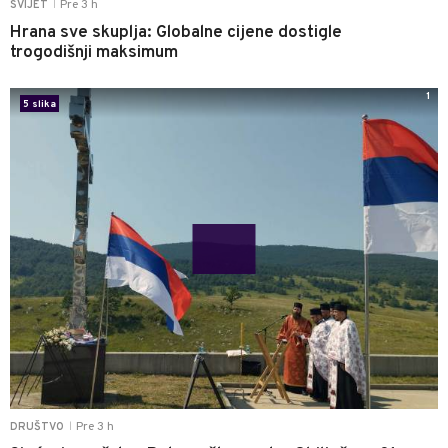
Pre 3 h
SVIJET
|
Hrana sve skuplja: Globalne cijene dostigle
trogodišnji maksimum
1
5 slika
Pre 3 h
DRUŠTVO
|