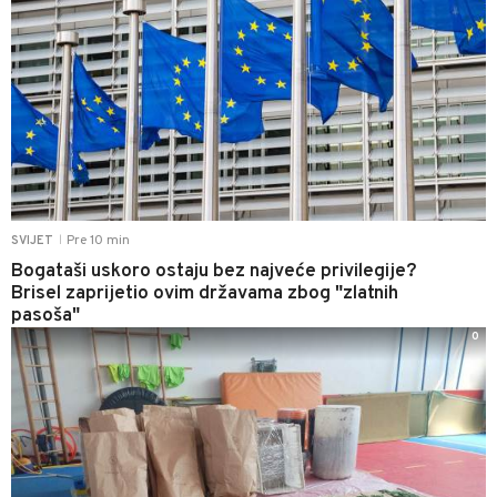
Pre 10 min
SVIJET
|
Bogataši uskoro ostaju bez najveće privilegije?
Brisel zaprijetio ovim državama zbog "zlatnih
pasoša"
0