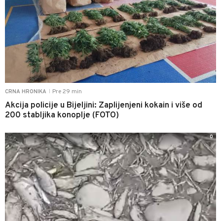
Pre 29 min
CRNA HRONIKA
|
Akcija policije u Bijeljini: Zaplijenjeni kokain i više od
200 stabljika konoplje (FOTO)
0