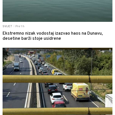
Pre 1 h
SVIJET
|
Ekstremno nizak vodostaj izazvao haos na Dunavu,
desetine barži stoje usidrene
0