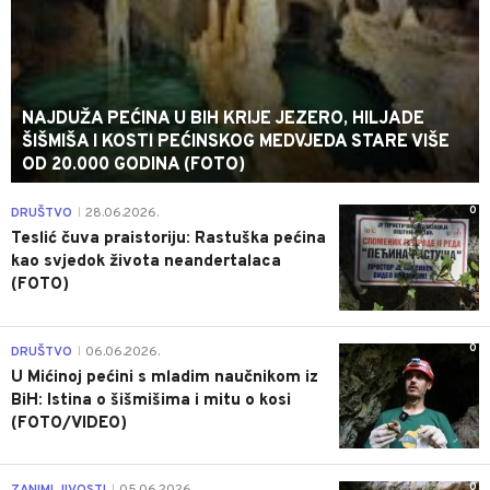
NAJDUŽA PEĆINA U BIH KRIJE JEZERO, HILJADE
ŠIŠMIŠA I KOSTI PEĆINSKOG MEDVJEDA STARE VIŠE
OD 20.000 GODINA (FOTO)
0
DRUŠTVO
28.06.2026.
|
Teslić čuva praistoriju: Rastuška pećina
kao svjedok života neandertalaca
(FOTO)
0
DRUŠTVO
06.06.2026.
|
U Mićinoj pećini s mladim naučnikom iz
BiH: Istina o šišmišima i mitu o kosi
(FOTO/VIDEO)
0
|