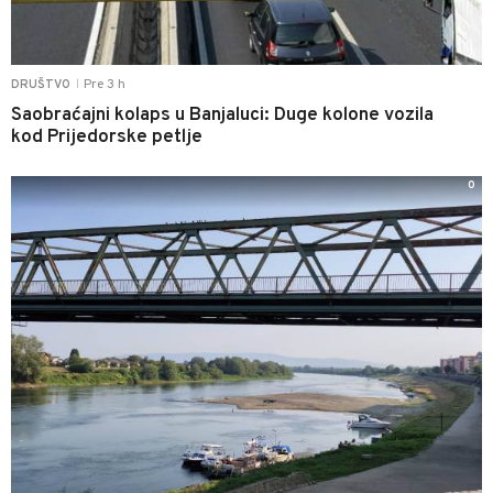
Pre 3 h
DRUŠTVO
|
Saobraćajni kolaps u Banjaluci: Duge kolone vozila
kod Prijedorske petlje
0