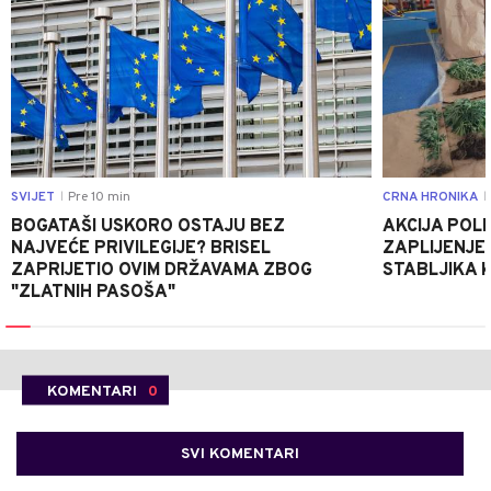
SVIJET
Pre 10 min
CRNA HRONIKA
|
|
BOGATAŠI USKORO OSTAJU BEZ
AKCIJA POLIC
NAJVEĆE PRIVILEGIJE? BRISEL
ZAPLIJENJEN
ZAPRIJETIO OVIM DRŽAVAMA ZBOG
STABLJIKA 
"ZLATNIH PASOŠA"
KOMENTARI
0
SVI KOMENTARI