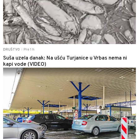
Pre 1 h
DRUŠTVO
|
Suša uzela danak: Na ušću Turjanice u Vrbas nema ni
kapi vode (VIDEO)
0