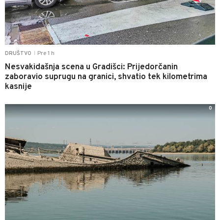
Pre 1 h
DRUŠTVO
|
Nesvakidašnja scena u Gradišci: Prijedorčanin
zaboravio suprugu na granici, shvatio tek kilometrima
kasnije
0