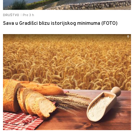
Pre 3 h
DRUŠTVO
|
Sava u Gradišci blizu istorijskog minimuma (FOTO)
0