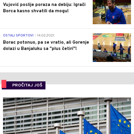
Vujović poslije poraza na debiju: Igrači
Borca kasno shvatili da mogu!
3
OSTALI SPORTOVI
14.02.2021.
|
Borac potonuo, pa se vratio, ali Gorenje
dolazi u Banjaluku sa "plus četiri"!
PROČITAJ JOŠ
0