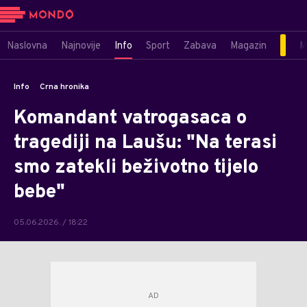
Naslovna
Najnovije
Info
Sport
Zabava
Magazin
M
Info
Crna hronika
Komandant vatrogasaca o
tragediji na Laušu: "Na terasi
smo zatekli beživotno tijelo
bebe"
05.06.2026. / 18:22