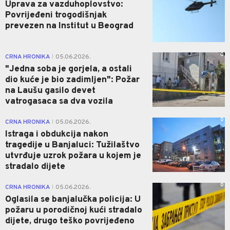
Uprava za vazduhoplovstvo:
Povrijeđeni trogodišnjak
prevezen na Institut u Beograd
0
CRNA HRONIKA
05.06.2026.
|
"Јedna soba je gorjela, a ostali
dio kuće je bio zadimljen": Požar
na Laušu gasilo devet
vatrogasaca sa dva vozila
0
CRNA HRONIKA
05.06.2026.
|
Istraga i obdukcija nakon
tragedije u Banjaluci: Tužilaštvo
utvrđuje uzrok požara u kojem je
stradalo dijete
0
CRNA HRONIKA
05.06.2026.
|
Oglasila se banjalučka policija: U
požaru u porodičnoj kući stradalo
dijete, drugo teško povrijeđeno