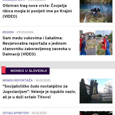
ZANIMLJIVOSTI
05.06.2026.
Otkriven trag nove vrste: Čovječja
ribica mogla bi ponijeti ime po Krajini
(VIDEO)
0
REGION
29.05.2026.
|
Sam među vukovima i šakalima:
Nevjerovatna reportaža o jedinom
stanovniku zaboravljenog zaseoka u
Dalmaciji (VIDEO)
MONDO U SLOVENIJI
4
MONDO REPORTAŽA
16.02.2021.
|
"Socijalističko čudo nostalgično za
Jugoslavijom": Velenje je izgubilo naziv,
ali je u duši ostalo Titovo!
1
OSTALI SPORTOVI
14.02.2021.
|