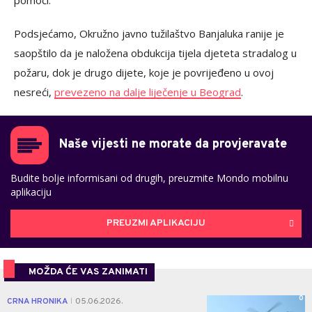
Podsjećamo, Okružno javno tužilaštvo Banjaluka ranije je
saopštilo da je naložena obdukcija tijela djeteta stradalog u
požaru, dok je drugo dijete, koje je povrijeđeno u ovoj
nesreći,
prevezeno na dalje liječenje u Beograd
.
Naše vijesti ne morate da provjeravate
Budite bolje informisani od drugih, preuzmite Mondo mobilnu
aplikaciju
PREUZMI APLIKACIJU
MOŽDA ĆE VAS ZANIMATI
0
CRNA HRONIKA
05.06.2026.
|