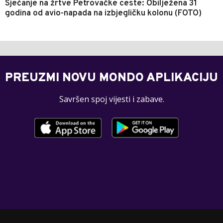
Sjećanje na žrtve Petrovačke ceste: Obilježena 31
godina od avio-napada na izbjegličku kolonu (FOTO)
PREUZMI NOVU MONDO APLIKACIJU
Savršen spoj vijesti i zabave.