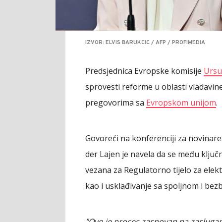
IZVOR: ELVIS BARUKCIC / AFP / PROFIMEDIA
Predsjednica Evropske komisije
Ursu
sprovesti reforme u oblasti vladavin
pregovorima sa
Evropskom unijom
.
Govoreći na konferenciji za novinar
der Lajen je navela da se među klju
vezana za Regulatorno tijelo za ele
kao i usklađivanje sa spoljnom i be
"Ovo je proces zasnovan na zaslugam