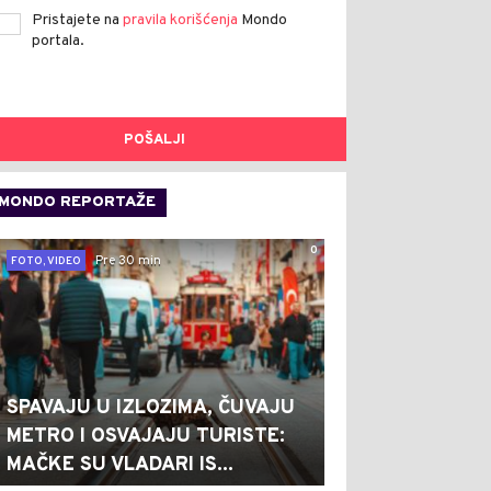
Pristajete na
pravila korišćenja
Mondo
portala.
POŠALJI
MONDO REPORTAŽE
0
Pre 30 min
FOTO, VIDEO
SPAVAJU U IZLOZIMA, ČUVAJU
METRO I OSVAJAJU TURISTE:
MAČKE SU VLADARI IS...