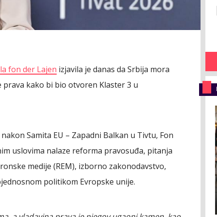
la fon der Lajen
izjavila je danas da Srbija mora
e prava kako bi bio otvoren Klaster 3 u
e nakon Samita EU – Zapadni Balkan u Tivtu, Fon
čnim uslovima nalaze reforma pravosuđa, pitanja
ktronske medije (REM), izborno zakonodavstvo,
zbjednosnom politikom Evropske unije.
a, a vladavina prava je njegov ugaoni kamen, kao