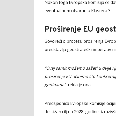
Nakon toga Evropska komisija će dati
eventualnom otvaranju Klastera 3.
Proširenje EU geost
Govoreći o procesu proširenja Evrops
predstavlja geostrateški imperativ i i
"Ovaj samit možemo sažeti u dvije ri
proširenje EU učinimo što konkretnij
godinama"
, rekla je ona.
Predsjednica Evropske komisije ocijen
dostižan cilj do 2028. godine, izraziv