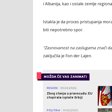
i Albanija, kao i ostale zemlje regiona
Istakla je da proces pristupanja mor
biti nepotrebno spor.
"Zasnovanost na zaslugama znači da j
zaključila je Fon der Lajen.
MOŽDA ĆE VAS ZANIMATI
REGION
30.04.2026.
|
Zbog stanja u pravosuđu: EU
stopirala isplate Srbiji
POLITIKA
14.02.2025.
|