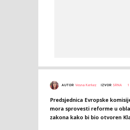
AUTOR
Vesna Kerkez
1
IZVOR
SRNA
Predsjednica Evropske komisije
mora sprovesti reforme u oblas
zakona kako bi bio otvoren Kl