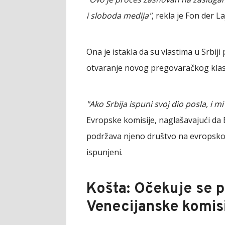
i sloboda medija"
, rekla je Fon der La
Ona je istakla da su vlastima u Srbiji
otvaranje novog pregovaračkog klas
"Ako Srbija ispuni svoj dio posla, i m
Evropske komisije, naglašavajući da E
podržava njeno društvo na evropskom 
ispunjeni.
Košta: Očekuje se 
Venecijanske komis