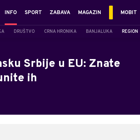
INFO
SPORT
ZABAVA
MAGAZIN
MOBIT
KA
DRUŠTVO
CRNA HRONIKA
BANJALUKA
REGION
asku Srbije u EU: Znate
unite ih