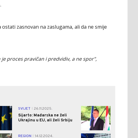
.
a ostati zasnovan na zaslugama, ali da ne smije
e proces pravičan i predvidiv, a ne spor",
0
0
SVIJET
26.11.2025.
|
Sijarto: Mađarska ne želi
Ukrajinu u EU, ali želi Srbiju
3
1
REGION
14.12.2024.
|