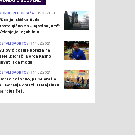
MONDO U SLOVENIJI
4
MONDO REPORTAŽA
16.02.2021.
|
"Socijalističko čudo
nostalgično za Jugoslavijom":
Velenje je izgubilo n...
1
OSTALI SPORTOVI
14.02.2021.
|
Vujović poslije poraza na
debiju: Igrači Borca kasno
shvatili da mogu!
3
OSTALI SPORTOVI
14.02.2021.
|
Borac potonuo, pa se vratio,
ali Gorenje dolazi u Banjaluku
sa "plus čet...