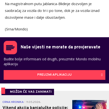
Na magistralnom putu Jablanica-Blidinje dozvoljen je
saobraćaj za vozila do tri i po tone, dok je za vozila iznad
dozvoljene mase i dalje obustavljen.
(Srna/Mondo)
Naše vijesti ne morate da provjeravate
Budite bolje informisani od drugih, preuzmite Mondo mobilnu
aplikaciju
PREUZMI APLIKACIJU
MOŽDA ĆE VAS ZANIMATI
0
CRNA HRONIKA
11.05.2026.
|
Vikend akcija banjalučke policije: