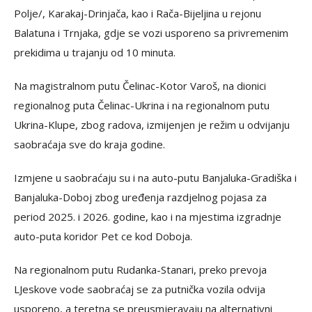
Polje/, Karakaj-Drinjača, kao i Rača-Bijeljina u rejonu
Balatuna i Trnjaka, gdje se vozi usporeno sa privremenim
prekidima u trajanju od 10 minuta.
Na magistralnom putu Čelinac-Kotor Varoš, na dionici
regionalnog puta Čelinac-Ukrina i na regionalnom putu
Ukrina-Klupe, zbog radova, izmijenjen je režim u odvijanju
saobraćaja sve do kraja godine.
Izmjene u saobraćaju su i na auto-putu Banjaluka-Gradiška i
Banjaluka-Doboj zbog uređenja razdjelnog pojasa za
period 2025. i 2026. godine, kao i na mjestima izgradnje
auto-puta koridor Pet ce kod Doboja.
Na regionalnom putu Rudanka-Stanari, preko prevoja
LJeskove vode saobraćaj se za putnička vozila odvija
usporeno, a teretna se preusmjeravaju na alternativni