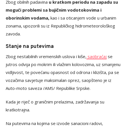
Zbog obilnih padavina
u kratkom periodu na zapadu su
mogući problemi sa bujičnim vodotokovima i
oborinskim vodama,
kao i sa oticanjem vode u urbanim
zonama, upozorili su iz Republičkog hidrometeorološkog
zavoda.
Stanje na putevima
Zbog nestabilnih vremenskih uslova i kiše,
saobraćaj
se
jutros odvija po mokrim ili vlažnim kolovozima, uz smanjenu
vidljivost, te povećanu opasnost od odrona i klizišta, pa se
vozačima savjetuje maksimalan oprez, saopšteno je iz
Auto-moto saveza /AMS/ Republike Srpske.
Kada je riječ o graničnim prelazima, zadržavanja su
kratkotrajna.
Na putevima na kojima se izvode sanacioni radovi,