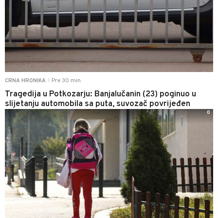
Pre 30 min
CRNA HRONIKA
|
Tragedija u Potkozarju: Banjalučanin (23) poginuo u
slijetanju automobila sa puta, suvozač povrijeđen
0