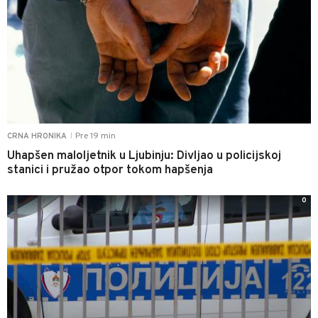
Pre 19 min
CRNA HRONIKA
|
Uhapšen maloljetnik u Ljubinju: Divljao u policijskoj
stanici i pružao otpor tokom hapšenja
0