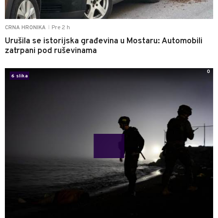
Pre 2 h
CRNA HRONIKA
|
Urušila se istorijska građevina u Mostaru: Automobili
zatrpani pod ruševinama
0
6 slika