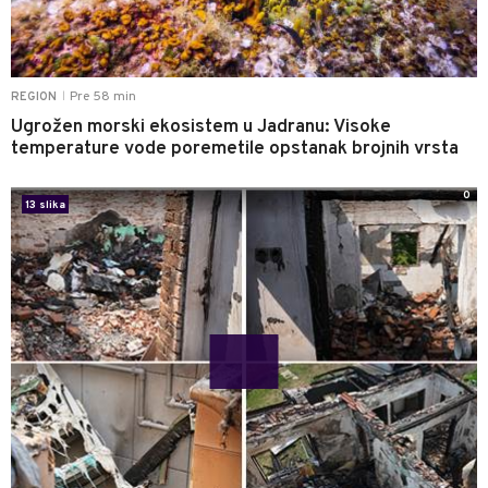
Pre 58 min
REGION
|
Ugrožen morski ekosistem u Jadranu: Visoke
temperature vode poremetile opstanak brojnih vrsta
0
13 slika