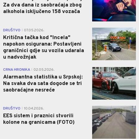
Za dva dana iz saobraćaja zbog
alkohola isključeno 158 vozača
0
DRUŠTVO
07.05.2026.
|
Kritična tačka kod "Incela"
napokon osigurana: Postavljeni
graničnici gdje su vozila udarala
u nadvožnjak
2
CRNA HRONIKA
02.05.2026.
|
Alarmantna statistika u Srpskoj:
Na svaka dva sata dogode se tri
saobraćajne nesreće
0
DRUŠTVO
10.04.2026.
|
EES sistem i praznici stvorili
kolone na granicama (FOTO)