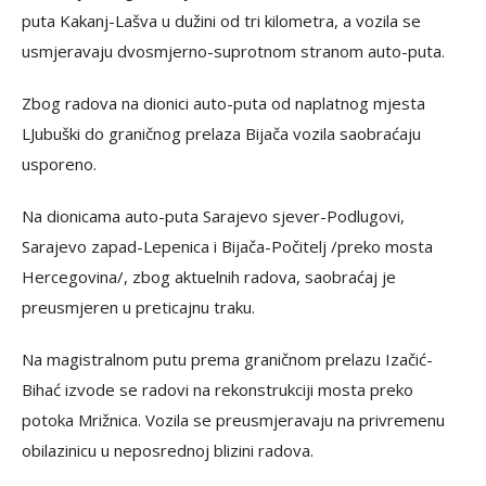
puta Kakanj-Lašva u dužini od tri kilometra, a vozila se
usmjeravaju dvosmjerno-suprotnom stranom auto-puta.
Zbog radova na dionici auto-puta od naplatnog mjesta
LJubuški do graničnog prelaza Bijača vozila saobraćaju
usporeno.
Na dionicama auto-puta Sarajevo sjever-Podlugovi,
Sarajevo zapad-Lepenica i Bijača-Počitelj /preko mosta
Hercegovina/, zbog aktuelnih radova, saobraćaj je
preusmjeren u preticajnu traku.
Na magistralnom putu prema graničnom prelazu Izačić-
Bihać izvode se radovi na rekonstrukciji mosta preko
potoka Mrižnica. Vozila se preusmjeravaju na privremenu
obilazinicu u neposrednoj blizini radova.