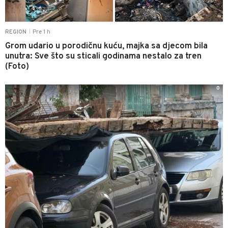
Pre 1 h
REGION
|
Grom udario u porodičnu kuću, majka sa djecom bila
unutra: Sve što su sticali godinama nestalo za tren
(Foto)
0