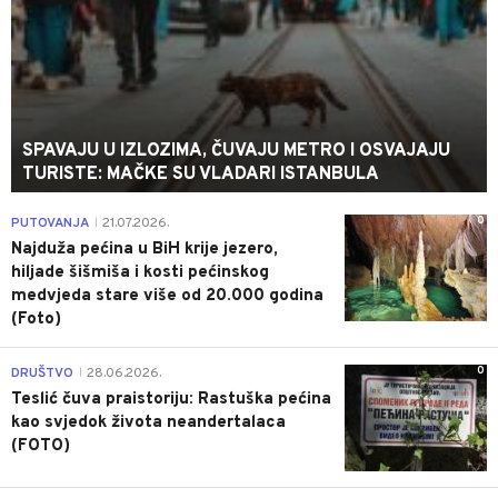
SPAVAJU U IZLOZIMA, ČUVAJU METRO I OSVAJAJU
TURISTE: MAČKE SU VLADARI ISTANBULA
0
PUTOVANJA
21.07.2026.
|
Najduža pećina u BiH krije jezero,
hiljade šišmiša i kosti pećinskog
medvjeda stare više od 20.000 godina
(Foto)
0
DRUŠTVO
28.06.2026.
|
Teslić čuva praistoriju: Rastuška pećina
kao svjedok života neandertalaca
(FOTO)