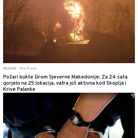
Pre 17 min
REGION
|
Požari bukte širom Sjeverne Makedonije: Za 24 sata
gorjelo na 25 lokacija, vatra još aktivna kod Skoplja i
Krive Palanke
0