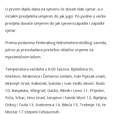
U prvom dijelu dana na sjeveru će duvati slab vjetar, a u
ostalim predjelima umjeren do jak jugo. Po podne u većini
predjela duvaće umjeren do jak sjeverozapadni i zapadni
vjetar.
Prema podacima Federalnog hidrometeorološkog zavoda,
jutros je preovladava pretežno oblačno vrijeme sa
mjestimičnom kišom.
Temperatura vazduha u 8.00 časova: Bjelašnica tri,
Kneževo, Mrakovica i Čemerno sedam, Han Pijesak osam,
Mrkonjić Grad, Kalinovik, Sokolac i Ivan Sedlo devet, Rudo
10, Banjaluka, Višegrad, Gacko, Ribnik i Livno 11, Prijedor,
Foča, Srbac, Novi Grad, Sarajevo i Sanski Most 12, Bijeljina,
Doboj i Tuzla 13, Srebrenica 14, Bileća 15, Trebinje 16, te
Mostar 17 stepeni Celsijuzovih.