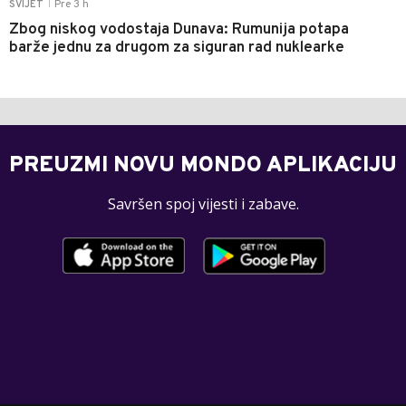
Pre 3 h
SVIJET
|
Zbog niskog vodostaja Dunava: Rumunija potapa
barže jednu za drugom za siguran rad nuklearke
PREUZMI NOVU MONDO APLIKACIJU
Savršen spoj vijesti i zabave.