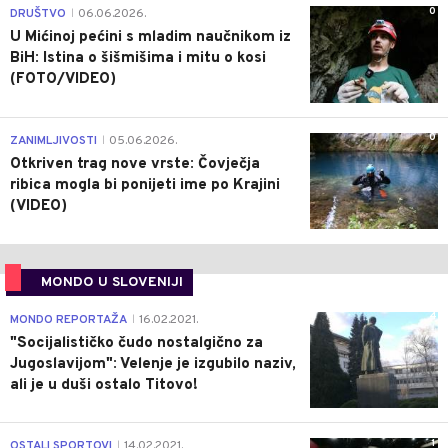
0
DRUŠTVO
06.06.2026.
|
U Mićinoj pećini s mladim naučnikom iz
BiH: Istina o šišmišima i mitu o kosi
(FOTO/VIDEO)
0
ZANIMLJIVOSTI
05.06.2026.
|
Otkriven trag nove vrste: Čovječja
ribica mogla bi ponijeti ime po Krajini
(VIDEO)
MONDO U SLOVENIJI
4
MONDO REPORTAŽA
16.02.2021.
|
"Socijalističko čudo nostalgično za
Jugoslavijom": Velenje je izgubilo naziv,
ali je u duši ostalo Titovo!
1
OSTALI SPORTOVI
14.02.2021.
|