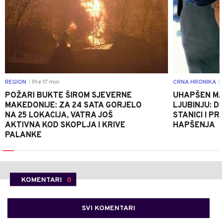
REGION
Pre 17 min
CRNA HRONIKA
|
|
POŽARI BUKTE ŠIROM SJEVERNE
UHAPŠEN MA
MAKEDONIJE: ZA 24 SATA GORJELO
LJUBINJU: D
NA 25 LOKACIJA, VATRA JOŠ
STANICI I 
AKTIVNA KOD SKOPLJA I KRIVE
HAPŠENJA
PALANKE
KOMENTARI
0
SVI KOMENTARI