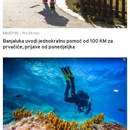
Pre 39 min
DRUŠTVO
|
Banjaluka uvodi jednokratnu pomoć od 100 KM za
prvačiće, prijave od ponedjeljka
0