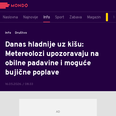
Naslovna
Najnovije
Info
Sport
Zabava
Magazin
M
Info
Društvo
Danas hladnije uz kišu:
Metereolozi upozoravaju na
obilne padavine i moguće
bujične poplave
16.05.2026. / 08:33