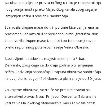
Na ulazu u Bijeljinu iz pravca Brčkog u toku je rekonstrukcija
i dogradnja mosta preko Majevičkog kanala zbog čega je
izmijenjen režim u odvijanju saobraćaja.
Sva vozila ukupne mase do tri i po tone biće usmjerena na
privremenu obilaznicu u neposrednoj blizini gradilišta, dok
će se vozila ukupne mase iznad tri i po tone usmjeravati
preko regionalnog puta kroz naselje Velika Obarska.
Nastavljeni su radovi na magistralnom putu Srbac-
Derventa, zbog čega će do kraja godine biti izmijenjen
režim u odvijanju saobraćaja. Potpuna obustava saobraćaja
na ovoj dionici dugoj 41,4 kilometra planirana je do 30. juna.
Za vrijeme obustave, vozila će se preusmjeravati na
alternativni pravac Srbac-Prnjavor-Derventa. Zabrana ne
važi za vozila lokalnog stanovništva, kao i za vozila hitnih