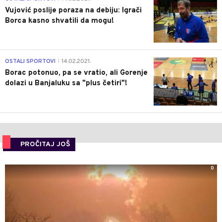
Vujović poslije poraza na debiju: Igrači
Borca kasno shvatili da mogu!
3
OSTALI SPORTOVI
14.02.2021.
|
Borac potonuo, pa se vratio, ali Gorenje
dolazi u Banjaluku sa "plus četiri"!
PROČITAJ JOŠ
0