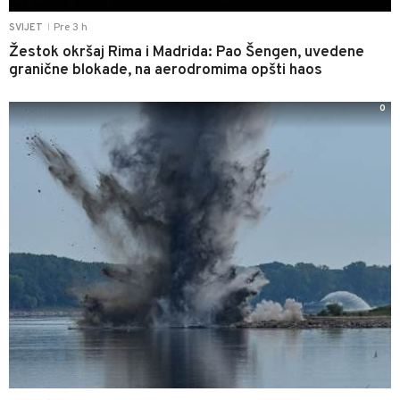
Pre 3 h
SVIJET
|
Žestok okršaj Rima i Madrida: Pao Šengen, uvedene
granične blokade, na aerodromima opšti haos
0