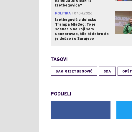
kandidaturu Bakira
Izetbegovića?
POLITIKA
07.04.2026.
|
Izetbegović o dolasku
Trampa Mlađeg: To je
scenario na koji sam
upozoravao, bilo bi dobro da
je došao i u Sarajevo
TAGOVI
BAKIR IZETBEGOVIĆ
SDA
OPŠT
PODIJELI