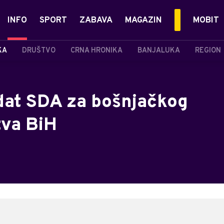
INFO
SPORT
ZABAVA
MAGAZIN
MOBIT
KA
DRUŠTVO
CRNA HRONIKA
BANJALUKA
REGION
dat SDA za bošnjačkog
tva BiH