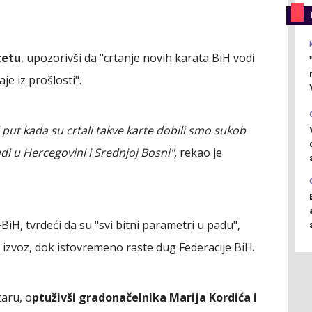
tetu
, upozorivši da "crtanje novih karata BiH vodi
je iz prošlosti".
i put kada su crtali takve karte dobili smo sukob
di u Hercegovini i Srednjoj Bosni",
rekao je
FBiH, tvrdeći da su "svi bitni parametri u padu",
i izvoz, dok istovremeno raste dug Federacije BiH.
taru, o
ptuživši gradonačelnika Marija Kordića i