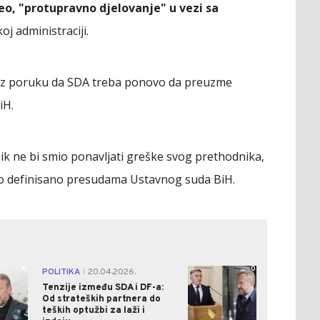
eo, "protupravno djelovanje" u vezi sa
j administraciji.
, uz poruku da SDA treba ponovo da preuzme
iH.
nik ne bi smio ponavljati greške svog prethodnika,
sno definisano presudama Ustavnog suda BiH.
0
0
POLITIKA
20.04.2026.
|
Tenzije između SDA i DF-a:
Od strateških partnera do
teških optužbi za laži i