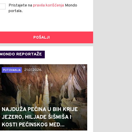
Pristajete na
pravila korišćenja
Mondo
portala.
POŠALJI
MONDO REPORTAŽE
0
21.07.2026.
PUTOVANJA
NAJDUŽA PEĆINA U BIH KRIJE
JEZERO, HILJADE ŠIŠMIŠA I
KOSTI PEĆINSKOG MED...