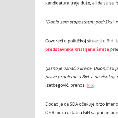
kandidatura traje duže, ali da su se
"
"Dobio sam stopostotnu podršku"
, 
Govoreći o političkoj situaciji u BiH, 
predstavnika Kristijana Šmita
pred
"Jasno je označio krivce. Uklonili su
prave probleme u BiH, a ne visokog p
Izetbegović, prenosi
Klix
.
Dodao je da SDA očekuje brzo imeno
OHR mora ostati u BiH sa punim bons