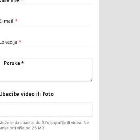
Vaše ime
*
E-mail
*
Lokacija
*
Ubacite video ili foto
Možete da ubacite do 3 fotografije ili videa. Ne
smije biti više od 25 MB.