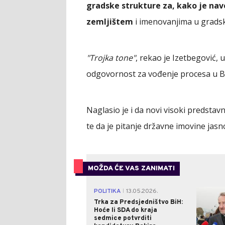
gradske strukture za, kako je nav
zemljištem
i imenovanjima u gradsko
"Trojka tone"
, rekao je Izetbegović
odgovornost za vođenje procesa u B
Naglasio je i da novi visoki predstav
te da je pitanje državne imovine ja
MOŽDA ĆE VAS ZANIMATI
POLITIKA
13.05.2026.
|
Trka za Predsjedništvo BiH:
Hoće li SDA do kraja
sedmice potvrditi