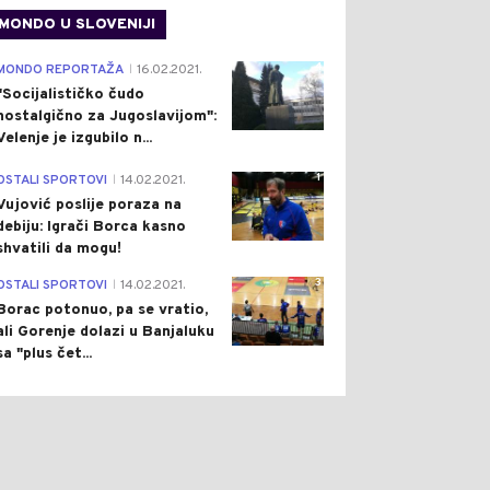
MONDO U SLOVENIJI
4
MONDO REPORTAŽA
16.02.2021.
|
"Socijalističko čudo
nostalgično za Jugoslavijom":
Velenje je izgubilo n...
1
OSTALI SPORTOVI
14.02.2021.
|
Vujović poslije poraza na
debiju: Igrači Borca kasno
shvatili da mogu!
3
OSTALI SPORTOVI
14.02.2021.
|
Borac potonuo, pa se vratio,
ali Gorenje dolazi u Banjaluku
sa "plus čet...