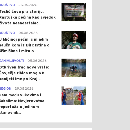
0
DRUŠTVO
28.06.2026.
|
Teslić čuva praistoriju:
Rastuška pećina kao svjedok
života neandertalac...
0
DRUŠTVO
06.06.2026.
|
U Mićinoj pećini s mladim
naučnikom iz BiH: Istina o
šišmišima i mitu o ...
0
ZANIMLJIVOSTI
05.06.2026.
|
Otkriven trag nove vrste:
Čovječja ribica mogla bi
ponijeti ime po Kraji...
0
REGION
29.05.2026.
|
Sam među vukovima i
šakalima: Nevjerovatna
reportaža o jedinom
stanovnik...