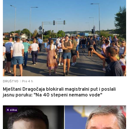
Pre 4 h
DRUŠTVO
|
Mještani Dragočaja blokirali magistralni put i poslali
jasnu poruku: "Na 40 stepeni nemamo vode"
1
4 slika