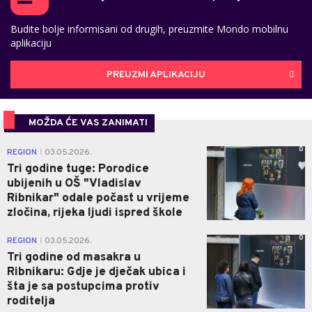
Budite bolje informisani od drugih, preuzmite Mondo mobilnu
aplikaciju
PREUZMI APLIKACIJU
MOŽDA ĆE VAS ZANIMATI
0
REGION
03.05.2026.
|
Tri godine tuge: Porodice
ubijenih u OŠ "Vladislav
Ribnikar" odale počast u vrijeme
zločina, rijeka ljudi ispred škole
0
REGION
03.05.2026.
|
Tri godine od masakra u
Ribnikaru: Gdje je dječak ubica i
šta je sa postupcima protiv
roditelja