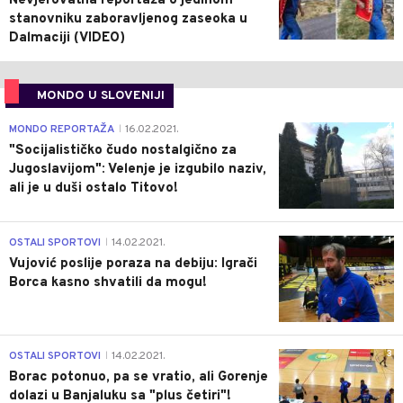
Nevjerovatna reportaža o jedinom
stanovniku zaboravljenog zaseoka u
Dalmaciji (VIDEO)
MONDO U SLOVENIJI
4
MONDO REPORTAŽA
16.02.2021.
|
"Socijalističko čudo nostalgično za
Jugoslavijom": Velenje je izgubilo naziv,
ali je u duši ostalo Titovo!
1
OSTALI SPORTOVI
14.02.2021.
|
Vujović poslije poraza na debiju: Igrači
Borca kasno shvatili da mogu!
3
OSTALI SPORTOVI
14.02.2021.
|
Borac potonuo, pa se vratio, ali Gorenje
dolazi u Banjaluku sa "plus četiri"!