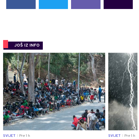
JOŠ IZ INFO
0
SVIJET
Pre 1 h
SVIJET
Pre 1 h
|
|