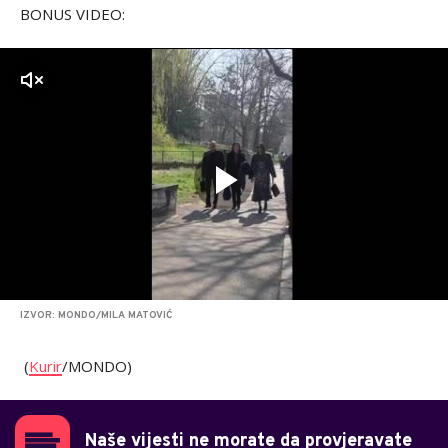
BONUS VIDEO:
zvuk
IZVOR: MONDO/MILA MATOVIĆ
(
Kurir
/MONDO)
Naše vijesti ne morate da provjeravate