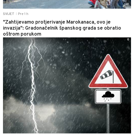
Pre 1 h
SVIJET
|
"Zahtijevamo protjerivanje Marokanaca, ovo je
invazija": Gradonačelnik španskog grada se obratio
oštrom porukom
0