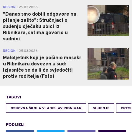
0
REGION
25.03.2026.
|
"Danas smo dobili odgovore na
pitanje zašto": Stručnjaci o
suđenju dječaku ubici iz
Ribnikara, satima govorio u
sudnici
0
REGION
25.03.2026.
|
Maloljetnik koji je počinio masakr
u Ribnikaru dovezen u sud:
Izjasniće se da li će svjedočiti
protiv roditelja (Foto)
TAGOVI
OSNOVNA ŠKOLA VLADISLAV RIBNIKAR
SUĐENJE
PRES
PODIJELI