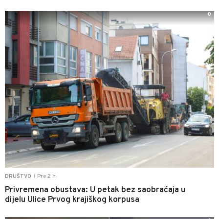
0
Pre 2 h
DRUŠTVO
|
Privremena obustava: U petak bez saobraćaja u
dijelu Ulice Prvog krajiškog korpusa