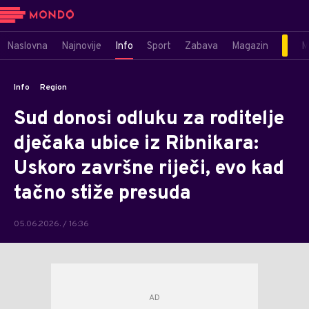
Naslovna
Najnovije
Info
Sport
Zabava
Magazin
M
Info
Region
Sud donosi odluku za roditelje
dječaka ubice iz Ribnikara:
Uskoro završne riječi, evo kad
tačno stiže presuda
05.06.2026. / 16:36