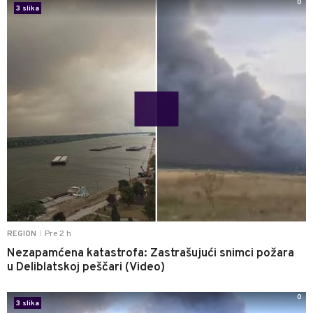
0
3 slika
Pre 2 h
REGION
|
Nezapamćena katastrofa: Zastrašujući snimci požara
u Deliblatskoj peščari (Video)
0
3 slika