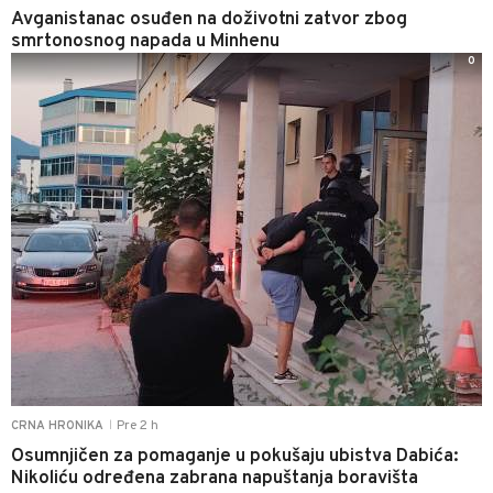
Avganistanac osuđen na doživotni zatvor zbog
smrtonosnog napada u Minhenu
0
Pre 2 h
CRNA HRONIKA
|
Osumnjičen za pomaganje u pokušaju ubistva Dabića:
Nikoliću određena zabrana napuštanja boravišta