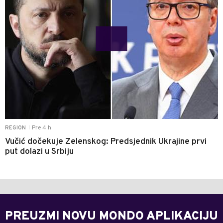
Pre 4 h
REGION
|
Vučić dočekuje Zelenskog: Predsjednik Ukrajine prvi
put dolazi u Srbiju
PREUZMI NOVU MONDO APLIKACIJU