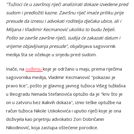
"Tužioci će u završnoj riječi analizirati dokaze izvedene pred
sudom i predložiti kazne. Završnu riječ imaće priliku prije
presude da iznesu i advokati roditelja dječaka ubice, ali i
Miljana i Vladimir Kecmanović ukoliko to budu željeli.
Pošto se završe završne riječi, sudija će zakazati datum i
vrijeme objavljivanja presude",
objašnjava sagovornik
medija šta se očekuje u srijedu pred sudom.
Inače, na
suđenju
koje je održano u maju, prema riječima
sagovornika medija, Vladimir Kecmanović "pokazao je
pravo lice", pošto je glavnog javnog tužioca Višeg tužilašva
u Beogradu Nenada Stefanovića optužio da je "kriv što je
on u zatvoru bez ikakvih dokaza", iznio teške optužbe na
račun tužioca Nikole Uskokovića i uputio riječi koje je ona
doživjela kao prijetnju advokatici Zori Dobričanin
Nikodinović, koja zastupa oštećene porodice.