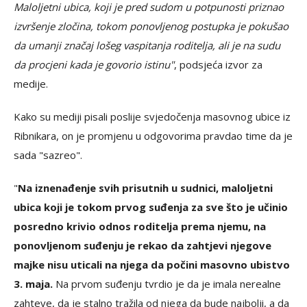
Maloljetni ubica, koji je pred sudom u potpunosti priznao
izvršenje zločina, tokom ponovljenog postupka je pokušao
da umanji značaj lošeg vaspitanja roditelja, ali je na sudu
da procjeni kada je govorio istinu"
, podsjeća izvor za
medije.
Kako su mediji pisali poslije svjedočenja masovnog ubice iz
Ribnikara, on je promjenu u odgovorima pravdao time da je
sada "sazreo".
"
Na iznenađenje svih prisutnih u sudnici, maloljetni
ubica koji je tokom prvog suđenja za sve što je učinio
posredno krivio odnos roditelja prema njemu, na
ponovljenom suđenju je rekao da zahtjevi njegove
majke nisu uticali na njega da počini masovno ubistvo
3. maja.
Na prvom suđenju tvrdio je da je imala nerealne
zahteve, da je stalno tražila od njega da bude najbolji, a da