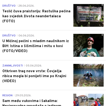
0
DRUŠTVO
28.06.2026.
|
Teslić čuva praistoriju: Rastuška pećina
kao svjedok života neandertalaca
(FOTO)
0
DRUŠTVO
06.06.2026.
|
U Mićinoj pećini s mladim naučnikom iz
BiH: Istina o šišmišima i mitu o kosi
(FOTO/VIDEO)
0
ZANIMLJIVOSTI
05.06.2026.
|
Otkriven trag nove vrste: Čovječja
ribica mogla bi ponijeti ime po Krajini
(VIDEO)
0
REGION
29.05.2026.
|
Sam među vukovima i šakalima: