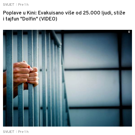
Pre 1 h
SVIJET
|
Poplave u Kini: Evakuisano više od 25.000 ljudi, stiže
i tajfun "Dolfin" (VIDEO)
0
Pre 1 h
SVIJET
|