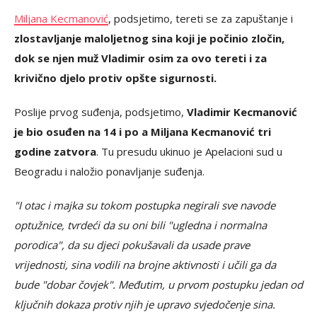
Miljana Kecmanović
, podsjetimo, tereti se za zapuštanje i
zlostavljanje maloljetnog sina koji je počinio zločin,
dok se njen muž Vladimir osim za ovo tereti i za
krivično djelo protiv opšte sigurnosti.
Poslije prvog suđenja, podsjetimo,
Vladimir Kecmanović
je bio osuđen na 14 i po a Miljana Kecmanović tri
godine zatvora
. Tu presudu ukinuo je Apelacioni sud u
Beogradu i naložio ponavljanje suđenja.
"I otac i majka su tokom postupka negirali sve navode
optužnice, tvrdeći da su oni bili "ugledna i normalna
porodica", da su djeci pokušavali da usade prave
vrijednosti, sina vodili na brojne aktivnosti i učili ga da
bude "dobar čovjek". Međutim, u prvom postupku jedan od
ključnih dokaza protiv njih je upravo svjedočenje sina.