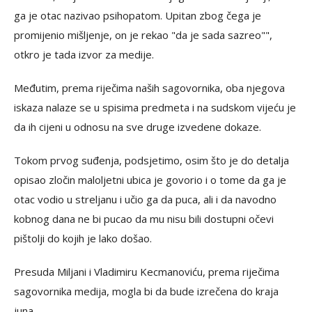
ga je otac nazivao psihopatom. Upitan zbog čega je
promijenio mišljenje, on je rekao "da je sada sazreo"",
otkro je tada izvor za medije.
Međutim, prema riječima naših sagovornika, oba njegova
iskaza nalaze se u spisima predmeta i na sudskom vijeću je
da ih cijeni u odnosu na sve druge izvedene dokaze.
Tokom prvog suđenja, podsjetimo, osim što je do detalja
opisao zločin maloljetni ubica je govorio i o tome da ga je
otac vodio u streljanu i učio ga da puca, ali i da navodno
kobnog dana ne bi pucao da mu nisu bili dostupni očevi
pištolji do kojih je lako došao.
Presuda Miljani i Vladimiru Kecmanoviću, prema riječima
sagovornika medija, mogla bi da bude izrečena do kraja
juna.