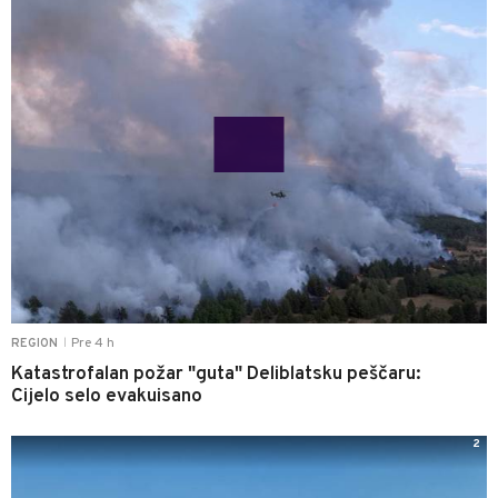
Pre 4 h
REGION
|
Katastrofalan požar "guta" Deliblatsku peščaru:
Cijelo selo evakuisano
2