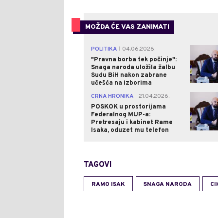
MOŽDA ĆE VAS ZANIMATI
POLITIKA
04.06.2026.
|
"Pravna borba tek počinje":
Snaga naroda uložila žalbu
Sudu BiH nakon zabrane
učešća na izborima
CRNA HRONIKA
21.04.2026.
|
POSKOK u prostorijama
Federalnog MUP-a:
Pretresaju i kabinet Rame
Isaka, oduzet mu telefon
TAGOVI
RAMO ISAK
SNAGA NARODA
CI