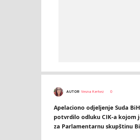
AUTOR
Vesna Kerkez
0
Apelaciono odjeljenje Suda BiH
potvrdilo odluku CIK-a kojom j
za Parlamentarnu skupštinu Bi