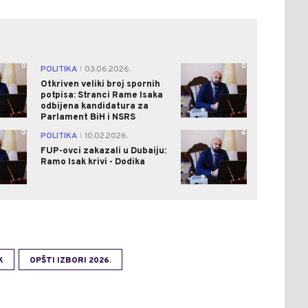
0
0
POLITIKA
03.06.2026.
|
Otkriven veliki broj spornih
potpisa: Stranci Rame Isaka
odbijena kandidatura za
Parlament BiH i NSRS
0
6
POLITIKA
10.02.2026.
|
FUP-ovci zakazali u Dubaiju:
Ramo Isak krivi - Dodika
K
OPŠTI IZBORI 2026.