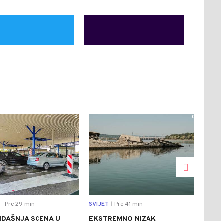
0
0
Pre 29 min
SVIJET
Pre 41 min
DRU
|
|
IDAŠNJA SCENA U
EKSTREMNO NIZAK
SAO