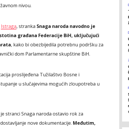
ržavnom nivou.
a
Istraga
, stranka
Snaga naroda navodno je
 stotina građana Federacije BiH, uključujući
arata
, kako bi obezbijedila potrebnu podršku za
avnički dom Parlamentarne skupštine BiH.
cija proslijeđena Tužilaštvo Bosne i
stupanje u slučajevima mogućih zloupotreba u
je stranci Snaga naroda ostavio rok za
i dostavljanje nove dokumentacije.
Međutim,