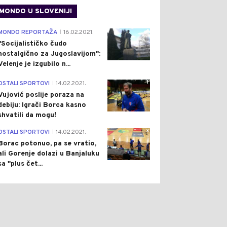
MONDO U SLOVENIJI
4
MONDO REPORTAŽA
16.02.2021.
|
"Socijalističko čudo
nostalgično za Jugoslavijom":
Velenje je izgubilo n...
1
OSTALI SPORTOVI
14.02.2021.
|
Vujović poslije poraza na
debiju: Igrači Borca kasno
shvatili da mogu!
3
OSTALI SPORTOVI
14.02.2021.
|
Borac potonuo, pa se vratio,
ali Gorenje dolazi u Banjaluku
sa "plus čet...