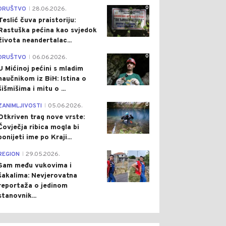
0
DRUŠTVO
28.06.2026.
|
Teslić čuva praistoriju:
Rastuška pećina kao svjedok
života neandertalac...
0
DRUŠTVO
06.06.2026.
|
U Mićinoj pećini s mladim
naučnikom iz BiH: Istina o
šišmišima i mitu o ...
0
ZANIMLJIVOSTI
05.06.2026.
|
Otkriven trag nove vrste:
Čovječja ribica mogla bi
ponijeti ime po Kraji...
0
REGION
29.05.2026.
|
Sam među vukovima i
šakalima: Nevjerovatna
reportaža o jedinom
stanovnik...