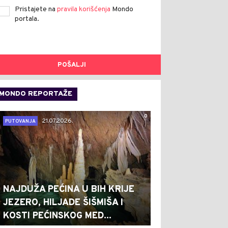
Pristajete na
pravila korišćenja
Mondo
portala.
POŠALJI
MONDO REPORTAŽE
0
21.07.2026.
PUTOVANJA
NAJDUŽA PEĆINA U BIH KRIJE
JEZERO, HILJADE ŠIŠMIŠA I
KOSTI PEĆINSKOG MED...