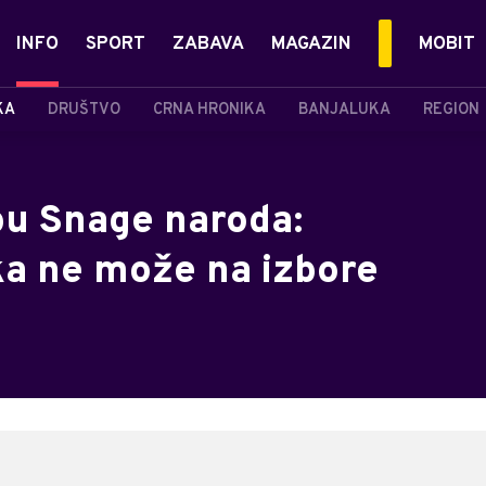
INFO
SPORT
ZABAVA
MAGAZIN
MOBIT
KA
DRUŠTVO
CRNA HRONIKA
BANJALUKA
REGION
bu Snage naroda:
a ne može na izbore