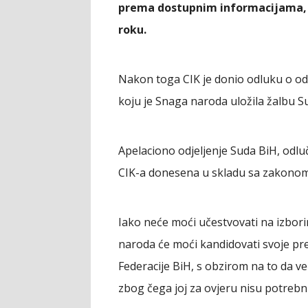
prema dostupnim informacijama, n
roku.
Nakon toga CIK je donio odluku o odb
koju je Snaga naroda uložila žalbu S
Apelaciono odjeljenje Suda BiH, odluču
CIK-a donesena u skladu sa zakonom
Iako neće moći učestvovati na izbo
naroda će moći kandidovati svoje pr
Federacije BiH, s obzirom na to da ve
zbog čega joj za ovjeru nisu potrebn