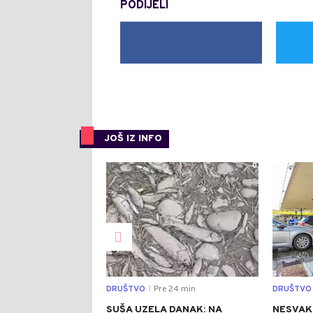
PODIJELI
JOŠ IZ INFO
0
DRUŠTVO
Pre 24 min
DRUŠTVO
|
SUŠA UZELA DANAK: NA
NESVAK