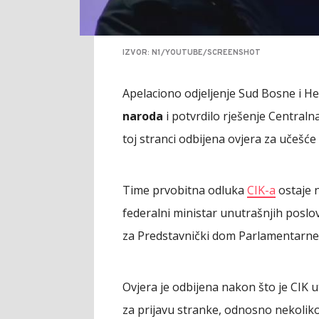
IZVOR: N1/YOUTUBE/SCREENSHOT
Apelaciono odjeljenje Sud Bosne i H
naroda
i potvrdilo rješenje Centraln
toj stranci odbijena ovjera za učešće 
Time prvobitna odluka
CIK-a
ostaje n
federalni ministar unutrašnjih posl
za Predstavnički dom Parlamentarne
Ovjera je odbijena nakon što je CIK u
za prijavu stranke, odnosno nekoliko 