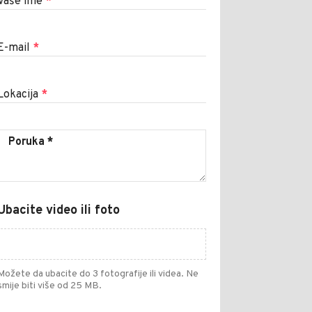
Vaše ime
*
E-mail
*
Lokacija
*
Ubacite video ili foto
Možete da ubacite do 3 fotografije ili videa. Ne
smije biti više od 25 MB.