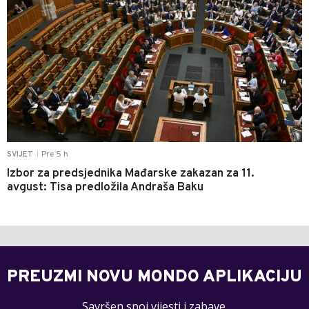
Pre 5 h
SVIJET
|
Izbor za predsjednika Mađarske zakazan za 11.
avgust: Tisa predložila Andraša Baku
PREUZMI NOVU MONDO APLIKACIJU
Savršen spoj vijesti i zabave.