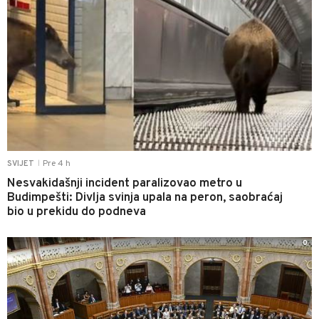
Pre 4 h
SVIJET
|
Nesvakidašnji incident paralizovao metro u
Budimpešti: Divlja svinja upala na peron, saobraćaj
bio u prekidu do podneva
0