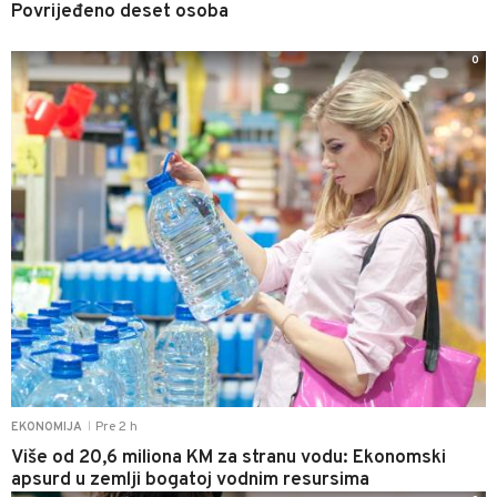
Povrijeđeno deset osoba
0
Pre 2 h
EKONOMIJA
|
Više od 20,6 miliona KM za stranu vodu: Ekonomski
apsurd u zemlji bogatoj vodnim resursima