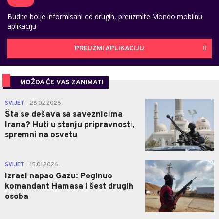
Budite bolje informisani od drugih, preuzmite Mondo mobilnu
aplikaciju
PREUZMI APLIKACIJU
MOŽDA ĆE VAS ZANIMATI
1
SVIJET
28.02.2026.
|
Šta se dešava sa saveznicima
Irana? Huti u stanju pripravnosti,
spremni na osvetu
0
SVIJET
15.01.2026.
|
Izrael napao Gazu: Poginuo
komandant Hamasa i šest drugih
osoba