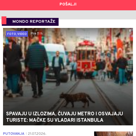
POŠALJI
MONDO REPORTAŽE
0
Pre 11 h
FOTO, VIDEO
SPAVAJU U IZLOZIMA, ČUVAJU METRO I OSVAJAJU
TURISTE: MAČKE SU VLADARI ISTANBULA
0
PUTOVANJA
21.07.2026.
|