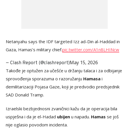
Netanyahu says the IDF targeted Izz ad-Din al-Haddad in
Gaza, Hamas’s military chief.
pic.twitter.com/A1n8LHINcw
May 15, 2026
— Clash Report (@clashreport)
Takođe je optužen za učešće u držanju talaca i za odbijanje
sprovođenja sporazuma o razoružanju
Hamasa
i
demilitarizaciji Pojasa Gaze, koji je predvodio predsjednik
SAD Donald Tramp.
Izraelski bezbjednosni zvaničnici kažu da je operacija bila
uspješna i da je el-Hadad
ubijen
u napadu.
Hamas
se još
nije oglasio povodom incidenta.