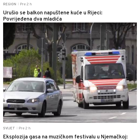
Pre 2 h
REGION
|
Urušio se balkon napuštene kuće u Rijeci:
Povrijeđena dva mladića
0
Pre 2 h
SVIJET
|
Eksplozija gasa na muzičkom festivalu u Njemačkoj: