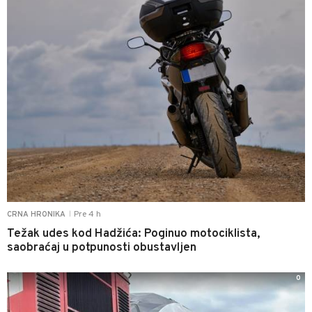
Pre 4 h
CRNA HRONIKA
|
Težak udes kod Hadžića: Poginuo motociklista,
saobraćaj u potpunosti obustavljen
0