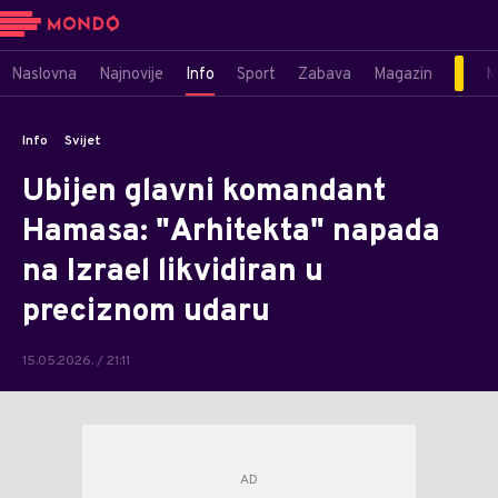
Naslovna
Najnovije
Info
Sport
Zabava
Magazin
M
Info
Svijet
Ubijen glavni komandant
Hamasa: "Arhitekta" napada
na Izrael likvidiran u
preciznom udaru
15.05.2026. / 21:11