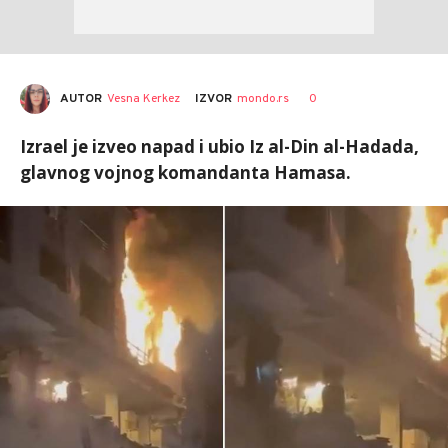
AUTOR
Vesna Kerkez
0
IZVOR
mondo.rs
Izrael je izveo napad i ubio Iz al-Din al-Hadada,
glavnog vojnog komandanta Hamasa.