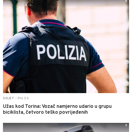
0
Pre 3 h
SVIJET
|
Užas kod Torina: Vozač namjerno udario u grupu
biciklista, četvoro teško povrijeđenih
0