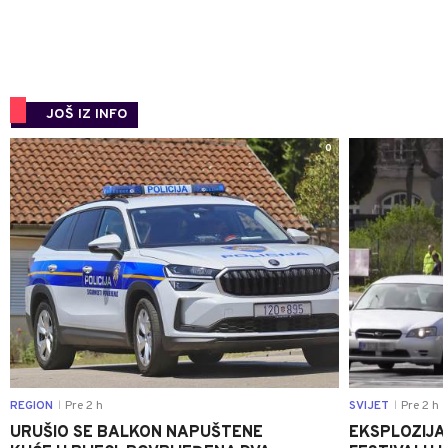
JOŠ IZ INFO
0
REGION
Pre 2 h
SVIJET
Pre 2 h
|
|
URUŠIO SE BALKON NAPUŠTENE
EKSPLOZIJA