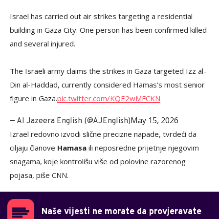
Israel has carried out air strikes targeting a residential
building in Gaza City. One person has been confirmed killed
and several injured.
The Israeli army claims the strikes in Gaza targeted Izz al-
Din al-Haddad, currently considered Hamas’s most senior
figure in Gaza.
pic.twitter.com/KQE2wMFCKN
May 15, 2026
— Al Jazeera English (@AJEnglish)
Izrael redovno izvodi slične precizne napade, tvrdeći da
ciljaju članove
Hamasa
ili neposredne prijetnje njegovim
snagama, koje kontrolišu više od polovine razorenog
pojasa, piše CNN.
Naše vijesti ne morate da provjeravate