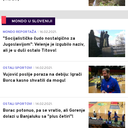
MONDO U SLOVENIJI
4
MONDO REPORTAŽA
16.02.2021.
|
"Socijalističko čudo nostalgično za
Jugoslavijom": Velenje je izgubilo naziv,
ali je u duši ostalo Titovo!
1
OSTALI SPORTOVI
14.02.2021.
|
Vujović poslije poraza na debiju: Igrači
Borca kasno shvatili da mogu!
3
OSTALI SPORTOVI
14.02.2021.
|
Borac potonuo, pa se vratio, ali Gorenje
dolazi u Banjaluku sa "plus četiri"!