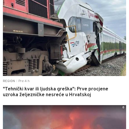
Pre 4 h
REGION
|
"Tehnički kvar ili ljudska greška": Prve procjene
uzroka željezničke nesreće u Hrvatskoj
0