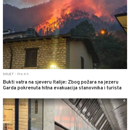
Pre 4 h
SVIJET
|
Bukti vatra na sjeveru Italije: Zbog požara na jezeru
Garda pokrenuta hitna evakuacija stanovnika i turista
0