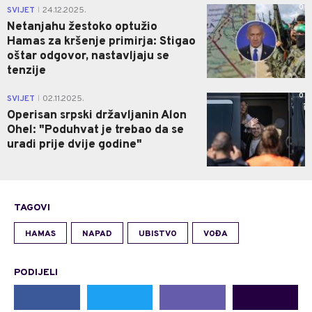
0
SVIJET
24.12.2025.
|
Netanjahu žestoko optužio
Hamas za kršenje primirja: Stigao
oštar odgovor, nastavljaju se
tenzije
0
SVIJET
02.11.2025.
|
Operisan srpski državljanin Alon
Ohel: "Poduhvat je trebao da se
uradi prije dvije godine"
TAGOVI
HAMAS
NAPAD
UBISTVO
VOĐA
PODIJELI