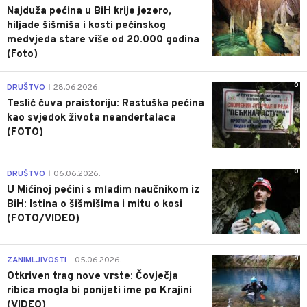
Najduža pećina u BiH krije jezero,
hiljade šišmiša i kosti pećinskog
medvjeda stare više od 20.000 godina
(Foto)
0
DRUŠTVO
28.06.2026.
|
Teslić čuva praistoriju: Rastuška pećina
kao svjedok života neandertalaca
(FOTO)
0
DRUŠTVO
06.06.2026.
|
U Mićinoj pećini s mladim naučnikom iz
BiH: Istina o šišmišima i mitu o kosi
(FOTO/VIDEO)
0
ZANIMLJIVOSTI
05.06.2026.
|
Otkriven trag nove vrste: Čovječja
ribica mogla bi ponijeti ime po Krajini
(VIDEO)