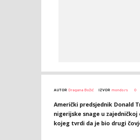
AUTOR
Dragana Božić
0
IZVOR
mondo.rs
Američki predsjednik Donald T
nigerijske snage u zajedničkoj o
kojeg tvrdi da je bio drugi čov