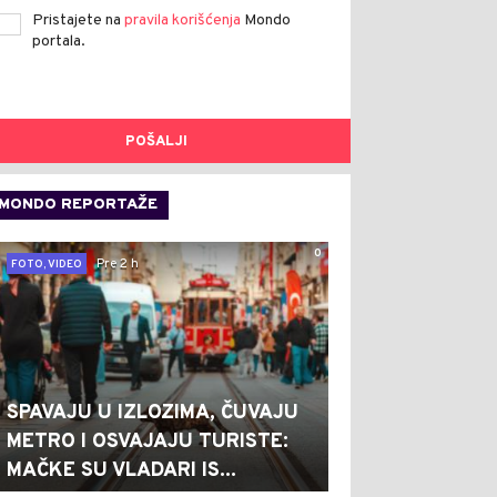
Pristajete na
pravila korišćenja
Mondo
portala.
POŠALJI
MONDO REPORTAŽE
0
Pre 2 h
FOTO, VIDEO
SPAVAJU U IZLOZIMA, ČUVAJU
METRO I OSVAJAJU TURISTE:
MAČKE SU VLADARI IS...