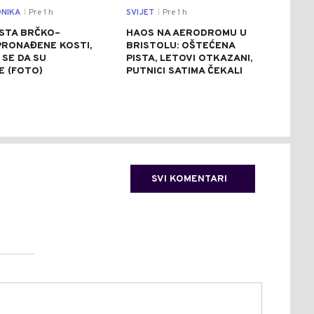
NIKA
Pre 1 h
SVIJET
Pre 1 h
REGI
|
|
STA BRČKO–
HAOS NA AERODROMU U
ZEL
PRONAĐENE KOSTI,
BRISTOLU: OŠTEĆENA
UKR
SE DA SU
PISTA, LETOVI OTKAZANI,
KOS
E (FOTO)
PUTNICI SATIMA ČEKALI
SVI KOMENTARI