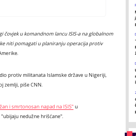
gi čovjek u komandnom lancu ISIS-a na globalnom
ike niti pomagati u planiranju operacija protiv
Amerike.
dio protiv militanata Islamske države u Nigeriji,
j zemlji, piše CNN.
žan i smrtonosan napad na ISIS"
u
 "ubijaju nedužne hrišćane".