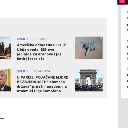
0
0
SVIJET
20.12.2025.
|
Američka odmazda u Siriji:
Ubijen vođa ISIS-ove
jedinice za dronove i još
četiri terorista
1
0
SVIJET
09.04.2024.
|
U PARIZU POJAČANE MJERE
BEZBJEDNOSTI: "Islamska
država" prijeti napadom na
utakmici Lige šampiona