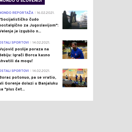
MONDO U SLOVENIJI
4
MONDO REPORTAŽA
16.02.2021.
|
"Socijalističko čudo
nostalgično za Jugoslavijom":
Velenje je izgubilo n...
1
OSTALI SPORTOVI
14.02.2021.
|
Vujović poslije poraza na
debiju: Igrači Borca kasno
shvatili da mogu!
3
OSTALI SPORTOVI
14.02.2021.
|
Borac potonuo, pa se vratio,
ali Gorenje dolazi u Banjaluku
sa "plus čet...