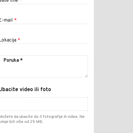
Vaše ime
*
E-mail
*
Lokacija
*
Ubacite video ili foto
Možete da ubacite do 3 fotografije ili videa. Ne
smije biti više od 25 MB.