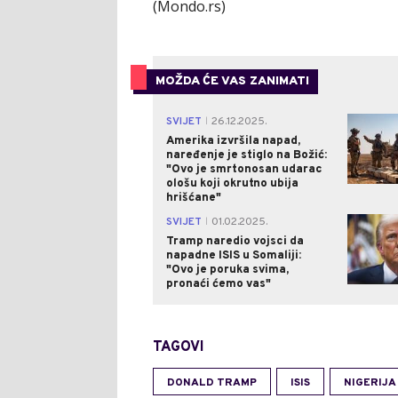
(Mondo.rs)
MOŽDA ĆE VAS ZANIMATI
SVIJET
26.12.2025.
|
Amerika izvršila napad,
naređenje je stiglo na Božić:
"Ovo je smrtonosan udarac
ološu koji okrutno ubija
hrišćane"
SVIJET
01.02.2025.
|
Tramp naredio vojsci da
napadne ISIS u Somaliji:
"Ovo je poruka svima,
pronaći ćemo vas"
TAGOVI
DONALD TRAMP
ISIS
NIGERIJA