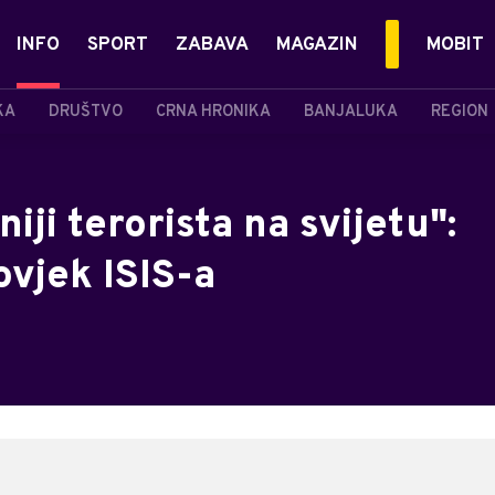
INFO
SPORT
ZABAVA
MAGAZIN
MOBIT
KA
DRUŠTVO
CRNA HRONIKA
BANJALUKA
REGION
niji terorista na svijetu":
ovjek ISIS-a