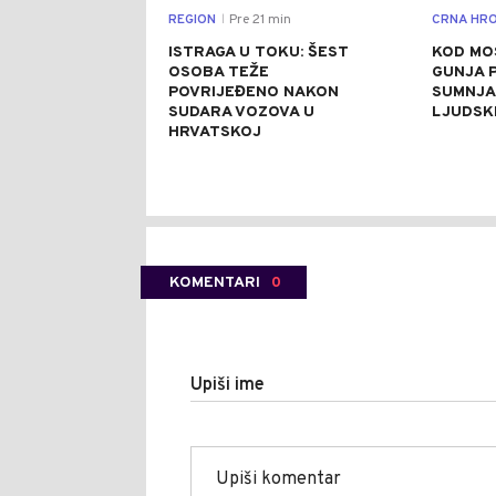
REGION
Pre 21 min
CRNA HRO
|
ISTRAGA U TOKU: ŠEST
KOD MO
OSOBA TEŽE
GUNJA 
POVRIJEĐENO NAKON
SUMNJA 
SUDARA VOZOVA U
LJUDSK
HRVATSKOJ
KOMENTARI
0
Upiši ime