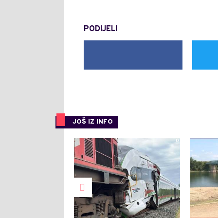
PODIJELI
JOŠ IZ INFO
0