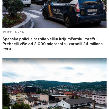
Pre 3 h
SVIJET
|
Španska policija razbila veliku krijumčarsku mrežu:
Prebacili više od 2.000 migranata i zaradili 24 miliona
evra
0