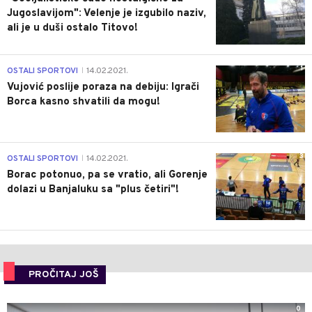
Jugoslavijom": Velenje je izgubilo naziv,
ali je u duši ostalo Titovo!
1
OSTALI SPORTOVI
14.02.2021.
|
Vujović poslije poraza na debiju: Igrači
Borca kasno shvatili da mogu!
3
OSTALI SPORTOVI
14.02.2021.
|
Borac potonuo, pa se vratio, ali Gorenje
dolazi u Banjaluku sa "plus četiri"!
PROČITAJ JOŠ
0