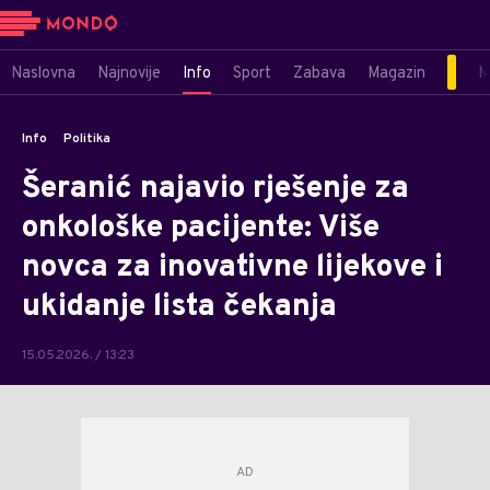
Naslovna
Najnovije
Info
Sport
Zabava
Magazin
M
Info
Politika
Šeranić najavio rješenje za
onkološke pacijente: Više
novca za inovativne lijekove i
ukidanje lista čekanja
15.05.2026. / 13:23