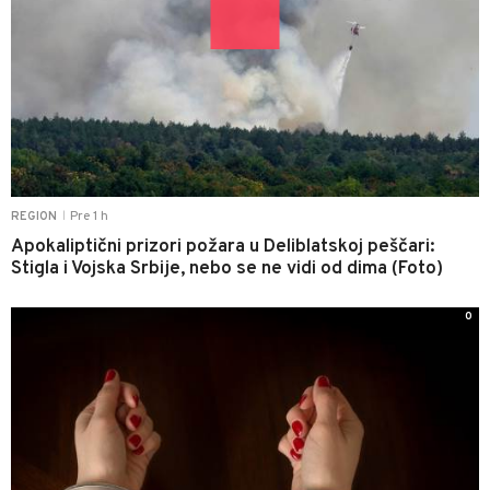
Pre 1 h
REGION
|
Apokaliptični prizori požara u Deliblatskoj peščari:
Stigla i Vojska Srbije, nebo se ne vidi od dima (Foto)
0