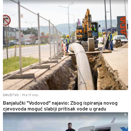
Pre 17 min
DRUŠTVO
|
Banjalučki "Vodovod" najavio: Zbog ispiranja novog
cjevovoda moguć slabiji pritisak vode u gradu
0