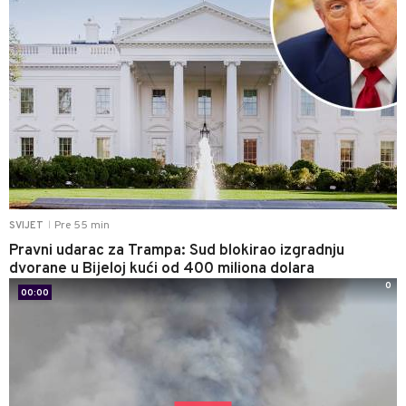
Pre 55 min
SVIJET
|
Pravni udarac za Trampa: Sud blokirao izgradnju
dvorane u Bijeloj kući od 400 miliona dolara
0
00:00