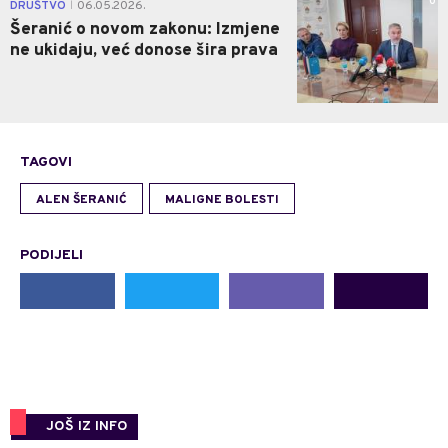
0
DRUŠTVO
06.05.2026.
|
Šeranić o novom zakonu: Izmjene
ne ukidaju, već donose šira prava
TAGOVI
ALEN ŠERANIĆ
MALIGNE BOLESTI
PODIJELI
JOŠ IZ INFO