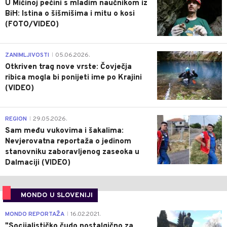
U Mićinoj pećini s mladim naučnikom iz
BiH: Istina o šišmišima i mitu o kosi
(FOTO/VIDEO)
0
ZANIMLJIVOSTI
05.06.2026.
|
Otkriven trag nove vrste: Čovječja
ribica mogla bi ponijeti ime po Krajini
(VIDEO)
0
REGION
29.05.2026.
|
Sam među vukovima i šakalima:
Nevjerovatna reportaža o jedinom
stanovniku zaboravljenog zaseoka u
Dalmaciji (VIDEO)
MONDO U SLOVENIJI
4
MONDO REPORTAŽA
16.02.2021.
|
"Socijalističko čudo nostalgično za