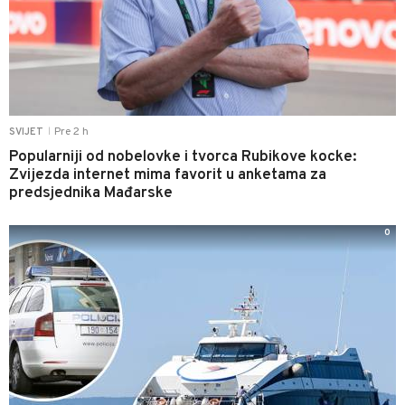
Pre 2 h
SVIJET
|
Popularniji od nobelovke i tvorca Rubikove kocke:
Zvijezda internet mima favorit u anketama za
predsjednika Mađarske
0