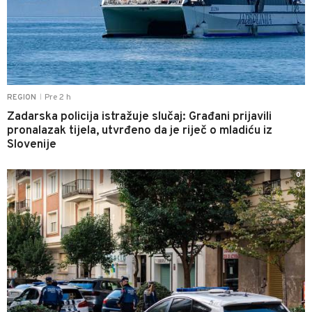
Pre 2 h
REGION
|
Zadarska policija istražuje slučaj: Građani prijavili
pronalazak tijela, utvrđeno da je riječ o mladiću iz
Slovenije
0