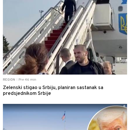
Pre 46 min
REGION
|
Zelenski stigao u Srbiju, planiran sastanak sa
predsjednikom Srbije
0