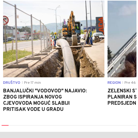
0
DRUŠTVO
Pre 17 min
REGION
Pre 46 
|
|
BANJALUČKI "VODOVOD" NAJAVIO:
ZELENSKI ST
ZBOG ISPIRANJA NOVOG
PLANIRAN S
CJEVOVODA MOGUĆ SLABIJI
PREDSJEDNI
PRITISAK VODE U GRADU