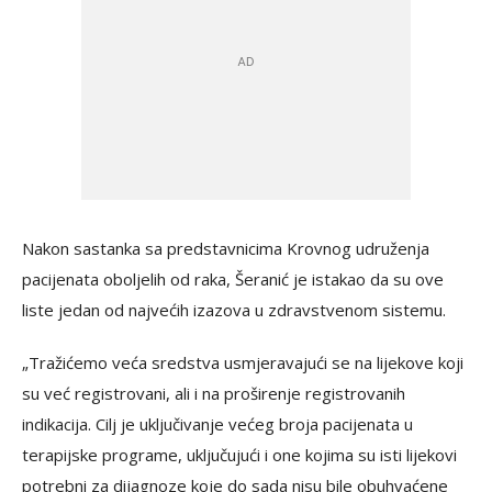
Nakon sastanka sa predstavnicima Krovnog udruženja
pacijenata oboljelih od raka, Šeranić je istakao da su ove
liste jedan od najvećih izazova u zdravstvenom sistemu.
„Tražićemo veća sredstva usmjeravajući se na lijekove koji
su već registrovani, ali i na proširenje registrovanih
indikacija. Cilj je uključivanje većeg broja pacijenata u
terapijske programe, uključujući i one kojima su isti lijekovi
potrebni za dijagnoze koje do sada nisu bile obuhvaćene