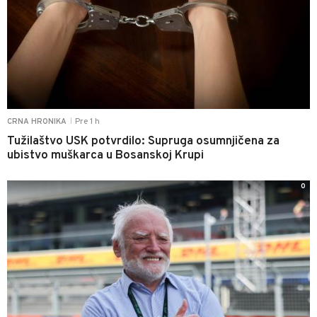
Pre 1 h
CRNA HRONIKA
|
Tužilaštvo USK potvrdilo: Supruga osumnjičena za
ubistvo muškarca u Bosanskoj Krupi
0