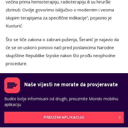
većina prima hemioterapiju, radioterapiju ili su hirurški
zbrinuti. Ovdje govorimo isključivo o modernim i veoma
skupim terapijama za specifične indikacije“, pojasnio je
Kusturić.
Što se tiče zakona o zabrani pušenja, Šeranić je najavio da
će se on uskoro ponovo naći pred poslanicima Narodne
skupštine Republike Srpske nakon što prođu neophodne
procedure.
Naše vijesti ne morate da provjeravate
Budite bolje informisani od drugih, preuzmite Mondo mobilnu
aplikaciju
PREUZMI APLIKACIJU