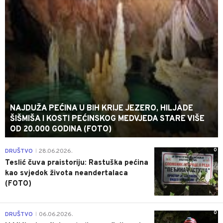
NAJDUŽA PEĆINA U BIH KRIJE JEZERO, HILJADE
ŠIŠMIŠA I KOSTI PEĆINSKOG MEDVJEDA STARE VIŠE
OD 20.000 GODINA (FOTO)
0
DRUŠTVO
28.06.2026.
|
Teslić čuva praistoriju: Rastuška pećina
kao svjedok života neandertalaca
(FOTO)
0
DRUŠTVO
06.06.2026.
|