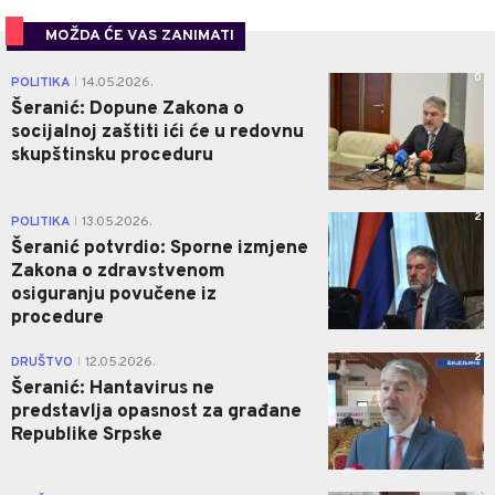
MOŽDA ĆE VAS ZANIMATI
0
POLITIKA
14.05.2026.
|
Šeranić: Dopune Zakona o
socijalnoj zaštiti ići će u redovnu
skupštinsku proceduru
2
POLITIKA
13.05.2026.
|
Šeranić potvrdio: Sporne izmjene
Zakona o zdravstvenom
osiguranju povučene iz
procedure
2
DRUŠTVO
12.05.2026.
|
Šeranić: Hantavirus ne
predstavlja opasnost za građane
Republike Srpske