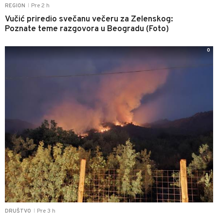
Pre 2 h
REGION
|
Vučić priredio svečanu večeru za Zelenskog:
Poznate teme razgovora u Beogradu (Foto)
0
Pre 3 h
DRUŠTVO
|