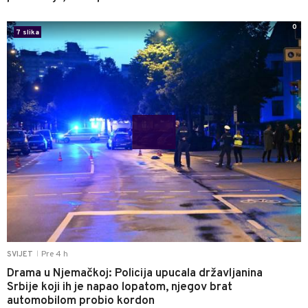
0
7 slika
Pre 4 h
SVIJET
|
Drama u Njemačkoj: Policija upucala državljanina
Srbije koji ih je napao lopatom, njegov brat
automobilom probio kordon