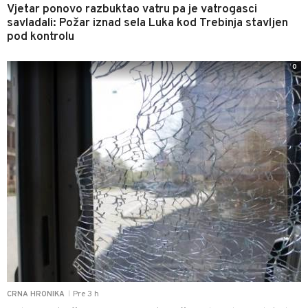
Vjetar ponovo razbuktao vatru pa je vatrogasci
savladali: Požar iznad sela Luka kod Trebinja stavljen
pod kontrolu
0
Pre 3 h
CRNA HRONIKA
|