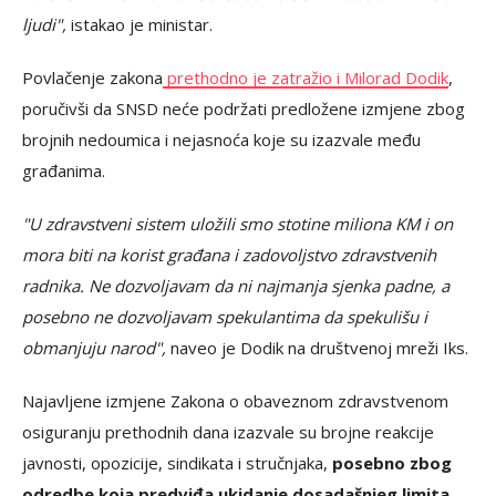
ljudi",
istakao je ministar.
Povlačenje zakona
prethodno je zatražio i Milorad Dodik
,
poručivši da SNSD neće podržati predložene izmjene zbog
brojnih nedoumica i nejasnoća koje su izazvale među
građanima.
"U zdravstveni sistem uložili smo stotine miliona KM i on
mora biti na korist građana i zadovoljstvo zdravstvenih
radnika. Ne dozvoljavam da ni najmanja sjenka padne, a
posebno ne dozvoljavam spekulantima da spekulišu i
obmanjuju narod",
naveo je Dodik na društvenoj mreži Iks.
Najavljene izmjene Zakona o obaveznom zdravstvenom
osiguranju prethodnih dana izazvale su brojne reakcije
javnosti, opozicije, sindikata i stručnjaka,
posebno zbog
odredbe koja predviđa ukidanje dosadašnjeg limita