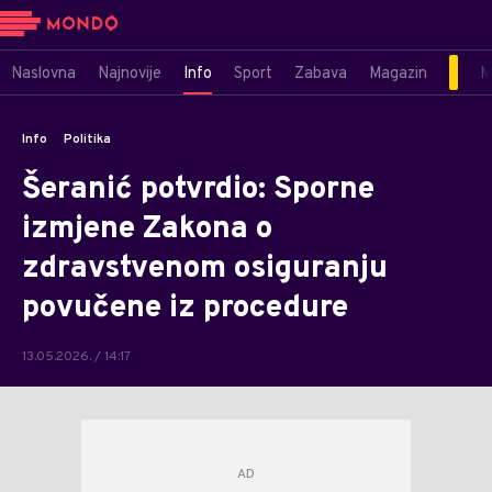
Naslovna
Najnovije
Info
Sport
Zabava
Magazin
M
Info
Politika
Šeranić potvrdio: Sporne
izmjene Zakona o
zdravstvenom osiguranju
povučene iz procedure
13.05.2026. / 14:17