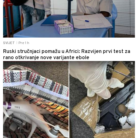
Pre 1 h
SVIJET
|
Ruski stručnjaci pomažu u Africi: Razvijen prvi test za
rano otkrivanje nove varijante ebole
0