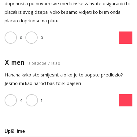
doprinosi a po novom sve medicinske zahvate osiguranici bi
placali iz svog dzepa. Volio bi samo vidjeti ko bi im onda
placao doprinose na platu
0
0
X men
13.05.2026. / 15:30
Hahaha kako ste smijesni, alo ko je to uopste predlozio?
Jesmo mi kao narod bas toliki pajseri
4
1
Upiši ime