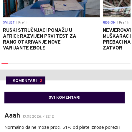
SVIJET
Pre 1 h
REGION
Pre 1 h
|
|
RUSKI STRUČNJACI POMAŽU U
NEVJEROVATA
AFRICI: RAZVIJEN PRVI TEST ZA
MUŠKARAC H
RANO OTKRIVANJE NOVE
PREBACI NA
VARIJANTE EBOLE
ZATVOR
KOMENTARI
2
SVI KOMENTARI
Aaah
13.05.2026. / 22:12
Normalno da ne moze proci. 51% od plate iznose porezi i