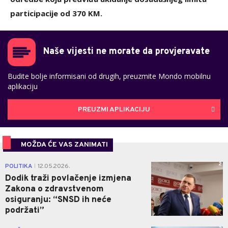
participacije od 370 KM.
Naše vijesti ne morate da provjeravate
Budite bolje informisani od drugih, preuzmite Mondo mobilnu
aplikaciju
PREUZMI APLIKACIJU
MOŽDA ĆE VAS ZANIMATI
2
POLITIKA
12.05.2026.
|
Dodik traži povlačenje izmjena
Zakona o zdravstvenom
osiguranju: “SNSD ih neće
podržati”