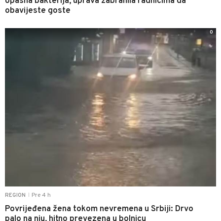
opasna bakterija, uprava zabranila radnicima da
obavijeste goste
0
Pre 4 h
REGION
|
Povrijeđena žena tokom nevremena u Srbiji: Drvo
palo na nju, hitno prevezena u bolnicu