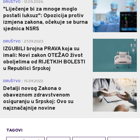
2
DRUŠTVO
12.05.2026.
|
"Liječenje bi za mnoge moglo
postati luksuz": Opozicija protiv
izmjena zakona, očekuje se burna
sjednica NSRS
0
DRUŠTVO
27.09.2023.
|
IZGUBILI brojna PRAVA koja su
imali: Novi zakon OTEŽAO život
oboljelima od RIJETKIH BOLESTI
u Republici Srpskoj
0
DRUŠTVO
15.09.2022.
|
Detalji novog Zakona o
obaveznom zdravstvenom
osiguranju u Srpskoj: Ovo su
najznačajnije novine
TAGOVI