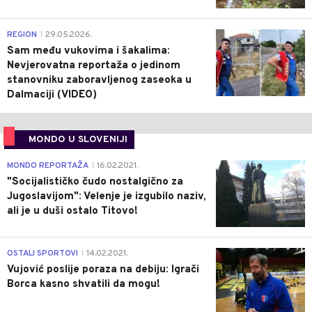
0
REGION
29.05.2026.
|
Sam među vukovima i šakalima:
Nevjerovatna reportaža o jedinom
stanovniku zaboravljenog zaseoka u
Dalmaciji (VIDEO)
MONDO U SLOVENIJI
4
MONDO REPORTAŽA
16.02.2021.
|
"Socijalističko čudo nostalgično za
Jugoslavijom": Velenje je izgubilo naziv,
ali je u duši ostalo Titovo!
1
OSTALI SPORTOVI
14.02.2021.
|
Vujović poslije poraza na debiju: Igrači
Borca kasno shvatili da mogu!