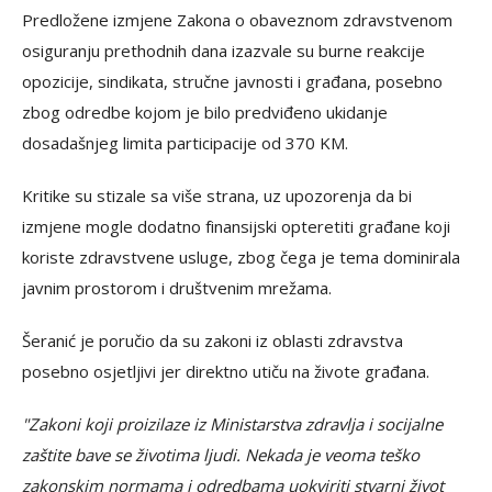
Predložene izmjene Zakona o obaveznom zdravstvenom
osiguranju prethodnih dana izazvale su burne reakcije
opozicije, sindikata, stručne javnosti i građana, posebno
zbog odredbe kojom je bilo predviđeno ukidanje
dosadašnjeg limita participacije od 370 KM.
Kritike su stizale sa više strana, uz upozorenja da bi
izmjene mogle dodatno finansijski opteretiti građane koji
koriste zdravstvene usluge, zbog čega je tema dominirala
javnim prostorom i društvenim mrežama.
Šeranić je poručio da su zakoni iz oblasti zdravstva
posebno osjetljivi jer direktno utiču na živote građana.
"Zakoni koji proizilaze iz Ministarstva zdravlja i socijalne
zaštite bave se životima ljudi. Nekada je veoma teško
zakonskim normama i odredbama uokviriti stvarni život