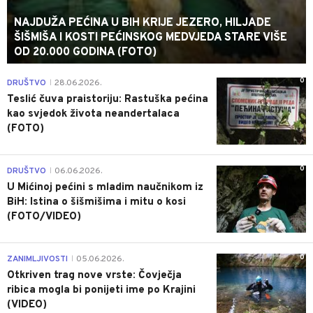
NAJDUŽA PEĆINA U BIH KRIJE JEZERO, HILJADE
ŠIŠMIŠA I KOSTI PEĆINSKOG MEDVJEDA STARE VIŠE
OD 20.000 GODINA (FOTO)
0
DRUŠTVO
28.06.2026.
|
Teslić čuva praistoriju: Rastuška pećina
kao svjedok života neandertalaca
(FOTO)
0
DRUŠTVO
06.06.2026.
|
U Mićinoj pećini s mladim naučnikom iz
BiH: Istina o šišmišima i mitu o kosi
(FOTO/VIDEO)
0
ZANIMLJIVOSTI
05.06.2026.
|
Otkriven trag nove vrste: Čovječja
ribica mogla bi ponijeti ime po Krajini
(VIDEO)